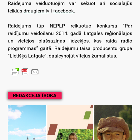
Raidejuma veiduotuojim var sekuot ari socialajūs
teiklūs
draugiem.lv
i
facebook
.
Raidejums tūp NEPLP reikuotuo konkursa “Par
raidījumu veidošanu 2014. gadā Latgales reģionālajos
un vietējos plašsaziņas līdzekļos, kas raida radio
programmas” gaitā. Raidejumu taisa producentu grupa
“Lietišķā Latgale”, daaicynojūt vītejūs žurnalistus.
REDAKCEJA ĪSOKA