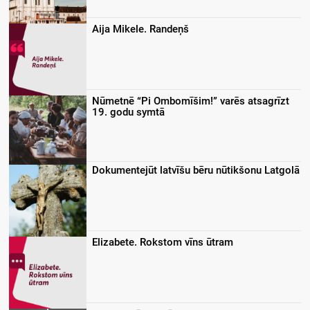
Aija Mikele. Randeņš
Nūmetnē “Pi Ombomīšim!” varēs atsagrīzt
19. godu symtā
Dokumentejūt latvīšu bēru nūtikšonu Latgolā
Elizabete. Rokstom vīns ūtram