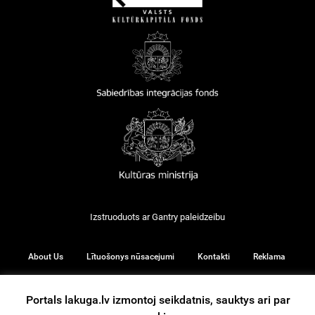
Izstruoduots ar
Gantry
paleidzeibu
About Us
Lītuošonys nūsacejumi
Kontakti
Reklama
Portals lakuga.lv izmontoj seikdatnis, sauktys ari par