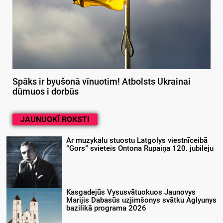
Spāks ir byušonā vīnuotim! Atbolsts Ukrainai
dūmuos i dorbūs
JAUNUOKĪ ROKSTI
Ar muzykalu stuostu Latgolys viestnīceibā
“Gors” svieteis Ontona Rupaiņa 120. jubileju
Kasgadejūs Vysusvātuokuos Jaunovys
Marijis Dabasūs uzjimšonys svātku Aglyunys
bazilikā programa 2026