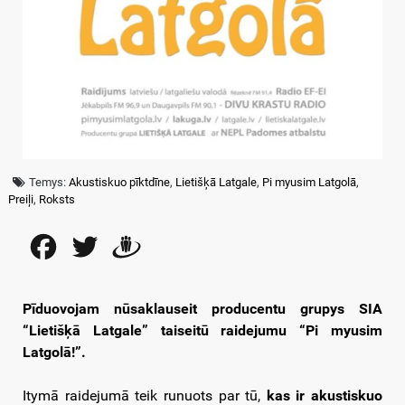
Temys:
Akustiskuo pīktdīne
,
Lietišķā Latgale
,
Pi myusim Latgolā
,
Preiļi
,
Roksts
Facebook
Twitter
Draugiem
Pīduovojam nūsaklauseit producentu grupys SIA
“Lietišķā Latgale” taiseitū raidejumu “Pi myusim
Latgolā!”.
Itymā raidejumā teik runuots par tū,
kas ir akustiskuo