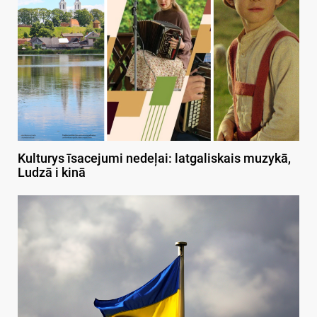
Kulturys īsacejumi nedeļai: latgaliskais muzykā,
Ludzā i kinā