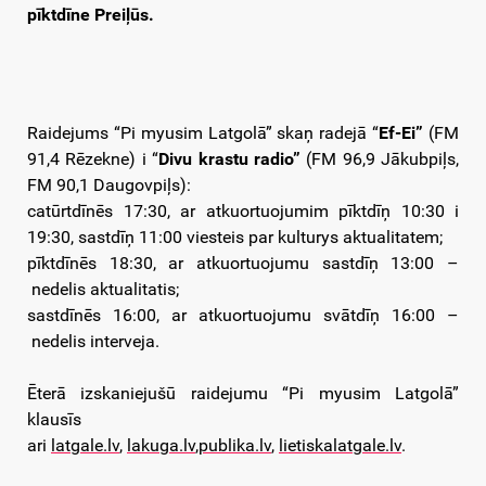
pīktdīne Preiļūs.
Raidejums “Pi myusim Latgolā” skaņ radejā “
Ef-Ei”
(FM
91,4 Rēzekne) i “
Divu krastu radio”
(FM 96,9 Jākubpiļs,
FM 90,1 Daugovpiļs):
catūrtdīnēs 17:30, ar atkuortuojumim pīktdīņ 10:30 i
19:30, sastdīņ 11:00 viesteis par kulturys aktualitatem;
pīktdīnēs 18:30, ar atkuortuojumu sastdīņ 13:00 –
nedelis aktualitatis;
sastdīnēs 16:00, ar atkuortuojumu svātdīņ 16:00 –
nedelis interveja.
Ēterā izskaniejušū raidejumu “Pi myusim Latgolā”
klausīs
ari
latgale.lv
,
lakuga.lv
,
publika.lv
,
lietiskalatgale.lv
.