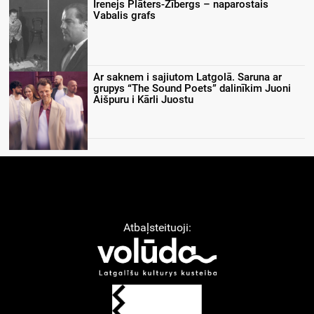
Irenejs Plāters-Zībergs – naparostais
Vabalis grafs
Ar saknem i sajiutom Latgolā. Saruna ar
grupys “The Sound Poets” dalinīkim Juoni
Aišpuru i Kārli Juostu
Atbaļsteituoji: