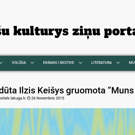
šu kulturys ziņu port
VOLŪDA
EKRANS I SKOTIVE
LITERATURA
MU
dūta Ilzis Keišys gruomota “Muns 
ortals lakuga.lv
26 Novembris 2015