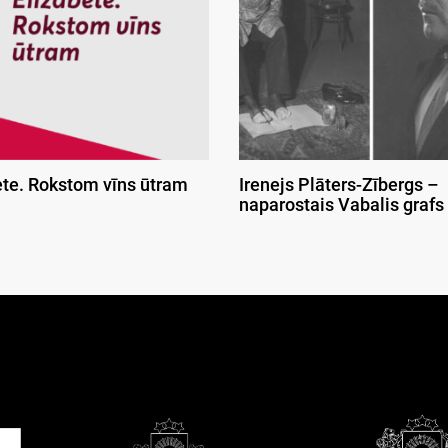
ete. Rokstom vīns ūtram
Irenejs Plāters-Zībergs –
naparostais Vabalis grafs