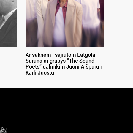
Ar saknem i sajiutom Latgolā.
Saruna ar grupys “The Sound
Poets” dalinīkim Juoni Aišpuru i
Kārli Juostu