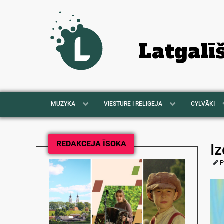
Latgalī
MUZYKA
VIESTURE I RELIGEJA
CYLVĀKI
REDAKCEJA ĪSOKA
Iz
P