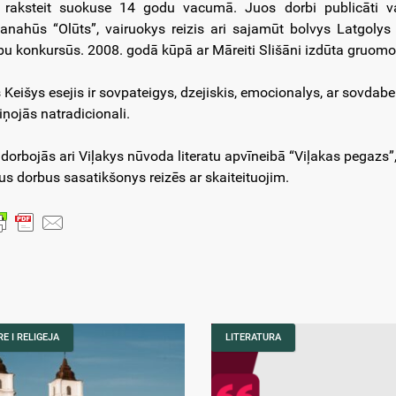
e raksteit suokuse 14 godu vacumā. Juos dorbi publicāti va
anahūs “Olūts”, vairuokys reizis ari sajamūt bolvys Latgolys 
bu konkursūs. 2008. godā kūpā ar Māreiti Slišāni izdūta gruomo
is Keišys esejis ir sovpateigys, dzejiskis, emocionalys, ar sovda
iņojās natradicionali.
e dorbojās ari Viļakys nūvoda literatu apvīneibā “Viļakas pegazs
us dorbus sasatikšonys reizēs ar skaiteituojim.
E I RELIGEJA
LITERATURA