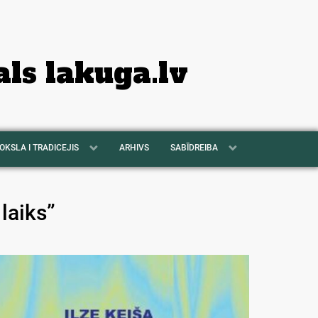
als lakuga.lv
OKSLA I TRADICEJIS
ARHIVS
SABĪDREIBA
laiks”