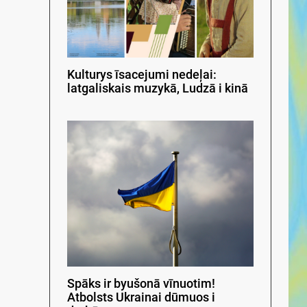
Kulturys īsacejumi nedeļai:
latgaliskais muzykā, Ludzā i kinā
Spāks ir byušonā vīnuotim!
Atbolsts Ukrainai dūmuos i