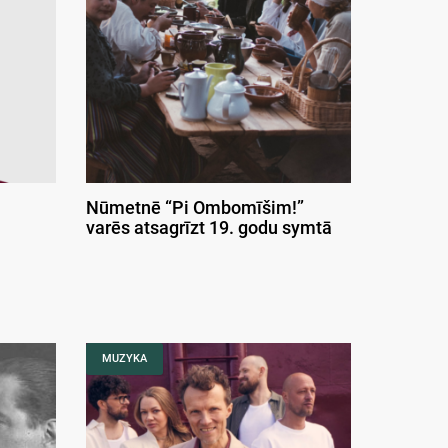
Nūmetnē “Pi Ombomīšim!”
varēs atsagrīzt 19. godu symtā
MUZYKA