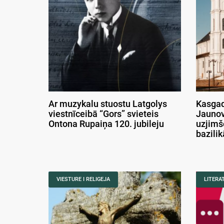
Ar muzykalu stuostu Latgolys
Kasgad
viestnīceibā “Gors” svieteis
Jaunov
Ontona Rupaiņa 120. jubileju
uzjimš
bazili
VIESTURE I RELIGEJA
LITERA