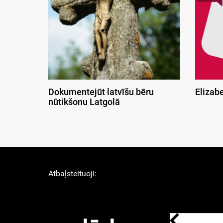
Dokumentejūt latvīšu bēru
Elizab
nūtikšonu Latgolā
Atbaļsteituoji: