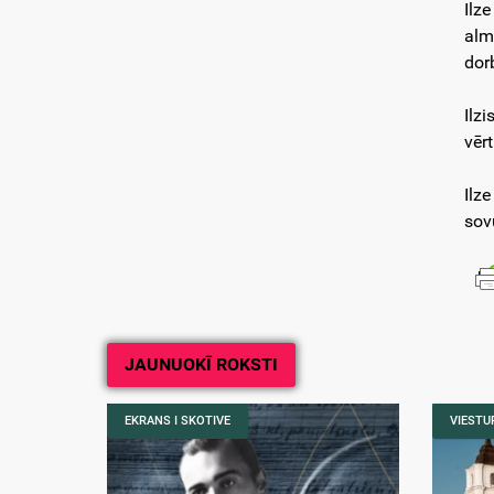
Ilz
alm
dor
Ilz
vērt
Ilz
sov
JAUNUOKĪ ROKSTI
EKRANS I SKOTIVE
VIESTUR