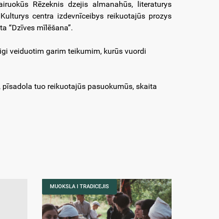
iruokūs Rēzeknis dzejis almanahūs, literaturys
Kulturys centra izdevnīceibys reikuotajūs prozys
ta “Dzīves mīlēšana”.
beigi veiduotim garim teikumim, kurūs vuordi
”, pīsadola tuo reikuotajūs pasuokumūs, skaita
MUOKSLA I TRADICEJIS