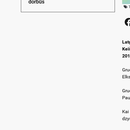
dorbūs
Lat
Kei
201
Gru
Elk
Gru
Pau
Kai
dzy