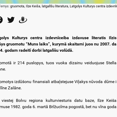
Temys:
gruomota
,
Ilze Keiša
,
latgalīšu literatura
,
Latgolys Kulturys centra izdevnī
Facebook
Twitter
Draugiem
golys Kulturys centra izdevnīceiba izdavuse literatis Ilzis
šys gruomotu “Muns laiks”, kurymā skaitami juos nu 2007. da
4. godam radeitī dorbi latgalīšu volūdā.
omotā ir 214 puslopys, tuos vuoka dizainu veiduojuse Stella
sne.
omotys izdūšonu finansiali atbaļstejuse Viļakys nūvoda dūme i
līne Zalāne.
 viestej Bolvu regiona kulturviesturis datu baze, Ilze Keiša
muse 1982. goda 6. martā Brīžucīma pogostā, bet nu vīna goda