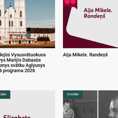
ejūs Vysusvātuokuos
Aija Mikele. Randeņš
ys Marijis Dabasūs
onys svātku Aglyunys
kā programa 2026
TURA
CYLVĀKI