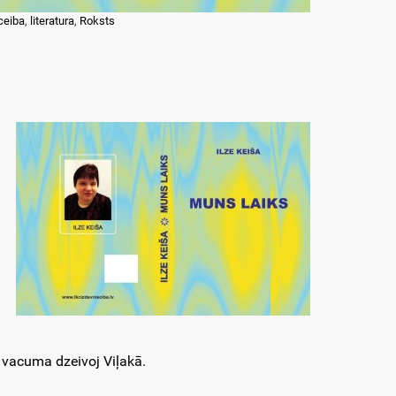
ceiba
,
literatura
,
Roksts
 vacuma dzeivoj Viļakā.