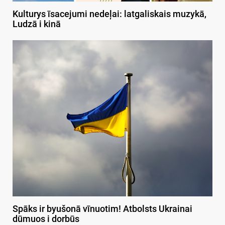
Kulturys īsacejumi nedeļai: latgaliskais muzykā,
Ludzā i kinā
Spāks ir byušonā vīnuotim! Atbolsts Ukrainai
dūmuos i dorbūs