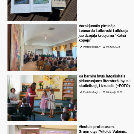
Varakļuonūs pīminēja
Leonardu Latkovski i atkluoja
juo dzejūļu kruojumu “Kolnā
kōpējs”
Portals lakuga.lv
10 Juļs 2025
Ka bārnim byus latgaliskais
pīduovuojums literaturā, byus i
skaiteituoji, i izruodis (+FOTO)
Portals lakuga.lv
28 Apreļs 2025
Viestule profesoram.
Gruomotys “Vitolds Valeinis.