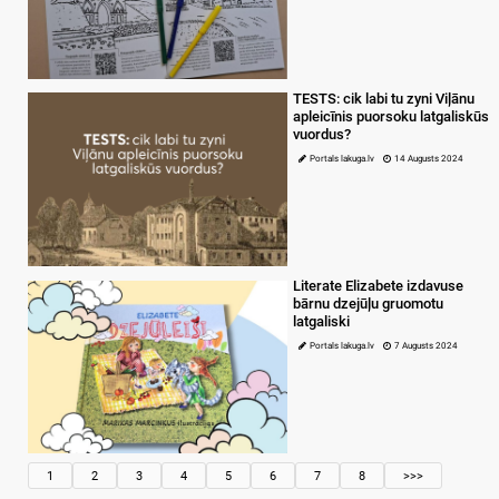
TESTS: cik labi tu zyni Viļānu
apleicīnis puorsoku latgaliskūs
vuordus?
Portals lakuga.lv
14 Augusts 2024
Literate Elizabete izdavuse
bārnu dzejūļu gruomotu
latgaliski
Portals lakuga.lv
7 Augusts 2024
1
2
3
4
5
6
7
8
>>>