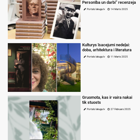
Personība un darbi” recenzeja
Portals lakuga.lv
14 Marts 2025
Kulturys īsacejumi nedeļai:
doba, arhitektura i literatura
Portals lakuga.lv
11 Marts 2025
Gruomota, kas ir vaira nakai
tik stuosts
Portals lakuga.lv
27 Februars 2025