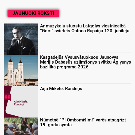
JAUNUOKĪ ROKSTI
Ar muzykalu stuostu Latgolys viestnīceibā
“Gors” svieteis Ontona Rupaiņa 120. jubileju
Kasgadejūs Vysusvātuokuos Jaunovys
Marijis Dabasūs uzjimšonys svātku Aglyunys
bazilikā programa 2026
Aija Mikele. Randeņš
Nūmetnē “Pi Ombomīšim!” varēs atsagrīzt
19. godu symtā