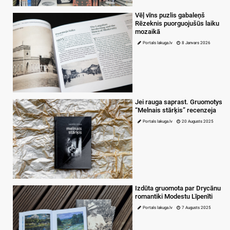
Vēļ vīns puzlis gabaleņš
Rēzeknis puorguojušūs laiku
mozaikā
Portals lakuga.lv
8 Janvars 2026
Jei rauga saprast. Gruomotys
“Melnais stārķis” recenzeja
Portals lakuga.lv
20 Augusts 2025
Izdūta gruomota par Drycānu
romantiki Modestu Līpenīti
Portals lakuga.lv
7 Augusts 2025