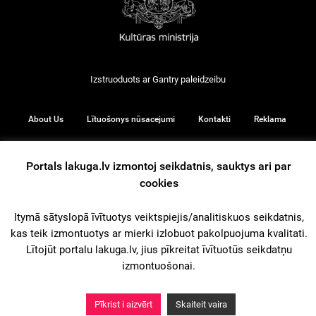
Izstruoduots ar
Gantry
paleidzeibu
About Us
Lītuošonys nūsacejumi
Kontakti
Reklama
Portals lakuga.lv izmontoj seikdatnis, sauktys ari par
cookies
© 2026
Itymā sātyslopā īvītuotys veiktspiejis/analitiskuos seikdatnis,
kas teik izmontuotys ar mierki izlobuot pakolpuojuma kvalitati.
iz augšu
Lītojūt portalu lakuga.lv, jius pīkreitat īvītuotūs seikdatņu
izmontuošonai.
Pīkrist i aizvērt
Skaiteit vaira