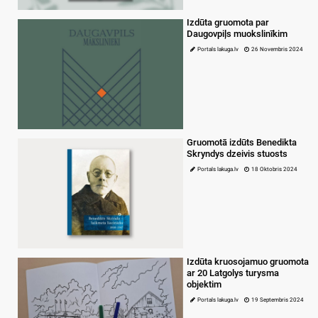
Izdūta gruomota par
Daugovpiļs muokslinīkim
Portals lakuga.lv
26 Novembris 2024
Gruomotā izdūts Benedikta
Skryndys dzeivis stuosts
Portals lakuga.lv
18 Oktobris 2024
Izdūta kruosojamuo gruomota
ar 20 Latgolys turysma
objektim
Portals lakuga.lv
19 Septembris 2024