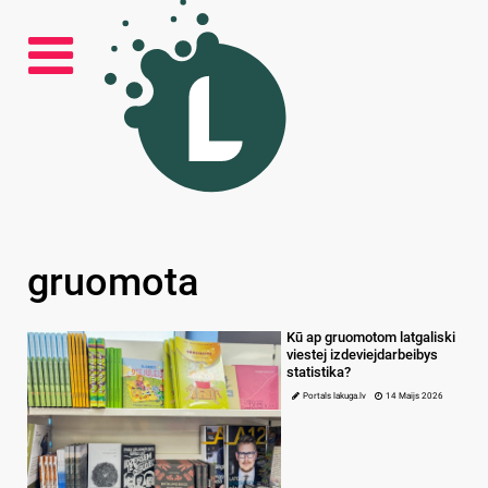
gruomota
Kū ap gruomotom latgaliski
viestej izdeviejdarbeibys
statistika?
Portals lakuga.lv
14 Maijs 2026