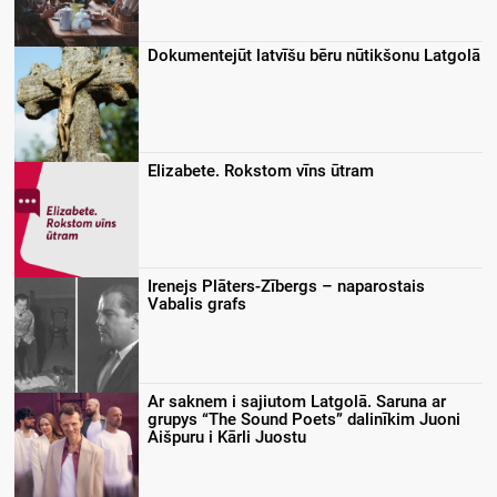
Dokumentejūt latvīšu bēru nūtikšonu Latgolā
Elizabete. Rokstom vīns ūtram
Irenejs Plāters-Zībergs – naparostais
Vabalis grafs
Ar saknem i sajiutom Latgolā. Saruna ar
grupys “The Sound Poets” dalinīkim Juoni
Aišpuru i Kārli Juostu