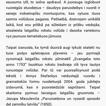
sausums izīt, to solna apdraud. A juorauga izglobuot
vuoreigūs stuodeņus – daudzys paruodeibys i vuordi ir
senejs indoeiropīšu montuojums, kas cytuos ituos
saimis volūduos pagaiss. Patīseibā, dzeivojam unikālā
laikā, kod ocu prīškā pa sūleišam iz prīšku veidojās,
atsateista latgalīšu rokstu volūda i dasoka variešonu
vys jaunuos tematiskuos jūmuos.
Taipat izaruoda, ka tymā duorzā augi tykuši stateiti nu
tuos pošys apleicejuos pļavenis – jau pyrmajā
zynomajā latgalīšu rokstu pīmineklī „Evangelia toto
anno 1753“ īsuoktuo rokstu tradiceja cīš tyva tautys
runuotajai volūdai. Par tū var puorsalīcynuot pošā
tekstā i Annys Stafeckys veiduotajā vuordu i
gramatiskūs formu ruodeituojā 2004. goda jubilejis
izdavumā, kas ir puorsteidzūši saprūtami. Taipat
skaitoma pyrmuo laiceiguo latgalīšu gruomota –
Jezupa Maculeviča „Pavuiceišona un vysaidi sposobi
deļ zemnīku latvīšu“ (1850).