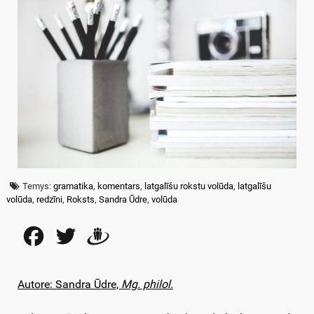
Temys:
gramatika
,
komentars
,
latgalīšu rokstu volūda
,
latgalīšu
volūda
,
redzīni
,
Roksts
,
Sandra Ūdre
,
volūda
Facebook
Twitter
Draugiem
Autore: Sandra Ūdre,
Mg. philol.