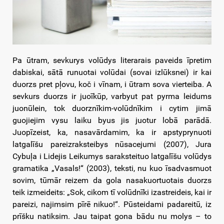
Pa ūtram, sevkurys volūdys literarais paveids īpretim
dabiskai, sātā runuotai volūdai (sovai izlūksnei) ir kai
duorzs pret pļovu, koč i vīnam, i ūtram sova vierteiba. A
sevkurs duorzs ir juoīkūp, varbyut pat pyrma leidums
juonūlein, tok duorznīkim-volūdnīkim i cytim jimā
guojiejim vysu laiku byus jis juotur lobā parādā.
Juopīzeist, ka, nasavārdamim, ka ir apstyprynuoti
latgalīšu pareizraksteibys nūsacejumi (2007), Jura
Cybuļa i Lidejis Leikumys saraksteituo latgalīšu volūdys
gramatika „Vasals!“ (2003), teksti, nu kuo īsadvasmuot
sovim, tūmār reizem da gola nasakuortuotais duorzs
teik izmeideits: „Sok, cikom tī volūdnīki izastreideis, kai ir
pareizi, najimsim pīrē nikuo!“. Pūsteidami padareitū, iz
prīšku natiksim. Jau taipat gona bādu nu molys – to