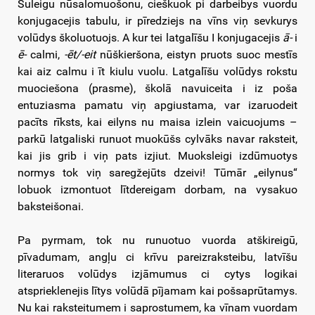
Suleigu nūsalomuošonu, cieškuok pi darbeibys vuordu
konjugacejis tabulu, ir pīredziejs na vīns viņ sevkurys
volūdys školuotuojs. A kur tei latgalīšu I konjugacejis
ā-
i
ē-
calmi,
-ēt/-eit
nūškieršona, eistyn pruots suoc mestīs
kai aiz calmu i īt kiulu vuolu. Latgalīšu volūdys rokstu
muociešona (prasme), školā navuiceita i iz poša
entuziasma pamatu viņ apgiustama, var izaruodeit
pacīts rīksts, kai eilyns nu maisa izlein vaicuojums –
parkū latgaliski runuot muokūšs cylvāks navar raksteit,
kai jis grib i viņ pats izjiut. Muoksleigi izdūmuotys
normys tok viņ saregžejūts dzeivi! Tūmār „eilynus“
lobuok izmontuot lītdereigam dorbam, na vysakuo
baksteišonai.
Pa pyrmam, tok nu runuotuo vuorda atškireigū,
pīvadumam, angļu ci krīvu pareizraksteibu, latvīšu
literaruos volūdys izjāmumus ci cytys logikai
atsprieklenejis lītys volūdā pījamam kai pošsaprūtamys.
Nu kai raksteitumem i saprostumem, ka vīnam vuordam