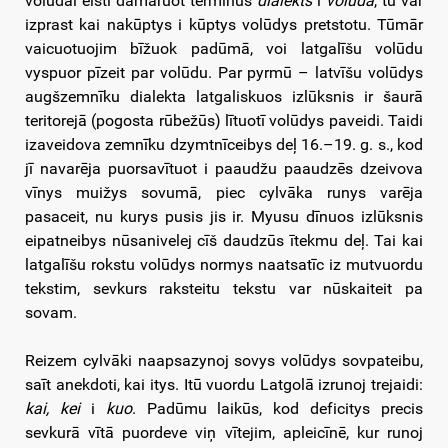
volūdai eisti damāruot terminus
dialekts
i
volūda
, tū var
izprast kai nakūptys i kūptys volūdys pretstotu. Tūmār
vaicuotuojim bīžuok padūmā, voi latgalīšu volūdu
vyspuor pīzeit par volūdu. Par pyrmū – latvīšu volūdys
augšzemnīku dialekta latgaliskuos izlūksnis ir šaurā
teritorejā (pogosta rūbežūs) lītuotī volūdys paveidi. Taidi
izaveidova zemnīku dzymtnīceibys deļ 16.–19. g. s., kod
jī navarēja puorsavītuot i paaudžu paaudzēs dzeivova
vīnys muižys sovumā, piec cylvāka runys varēja
pasaceit, nu kurys pusis jis ir. Myusu dīnuos izlūksnis
eipatneibys nūsanivelej cīš daudzūs ītekmu deļ. Tai kai
latgalīšu rokstu volūdys normys naatsatīc iz mutvuordu
tekstim, sevkurs raksteitu tekstu var nūskaiteit pa
sovam.
Reizem cylvāki naapsazynoj sovys volūdys sovpateibu,
saīt anekdoti, kai itys. Itū vuordu Latgolā izrunoj trejaidi:
kai, kei
i
kuo
. Padūmu laikūs, kod deficitys precis
sevkurā vītā puordeve viņ vītejim, apleicīnē, kur runoj