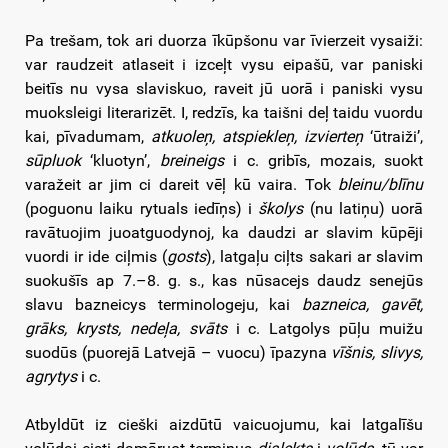
Pa trešam, tok ari duorza īkūpšonu var īvierzeit vysaiži:
var raudzeit atlaseit i izceļt vysu eipašū, var paniski
beitīs nu vysa slaviskuo, raveit jū uorā i paniski vysu
muoksleigi literarizēt. I, redzīs, ka taišni deļ taidu vuordu
kai, pīvadumam,
atkuoleņ, atspiekleņ, izvierteņ
‘ūtraiži’,
sūpluok
‘kluotyn’,
breineigs
i c. gribīs, mozais, suokt
varažeit ar jim ci dareit vēļ kū vaira. Tok
bleinu/blīnu
(poguonu laiku rytuals iedīņs) i
školys
(nu latiņu) uorā
ravātuojim juoatguodynoj, ka daudzi ar slavim kūpēji
vuordi ir ide ciļmis (
gosts
), latgaļu ciļts sakari ar slavim
suokušīs ap 7.–8. g. s., kas nūsacejs daudz senejūs
slavu bazneicys terminologeju, kai
bazneica, gavēt,
grāks, krysts, nedeļa, svāts
i c. Latgolys pūļu muižu
suodūs (puorejā Latvejā – vuocu) īpazyna
vīšnis, slivys,
agrytys
i c.
Atbyldūt iz cieški aizdūtū vaicuojumu, kai latgalīšu