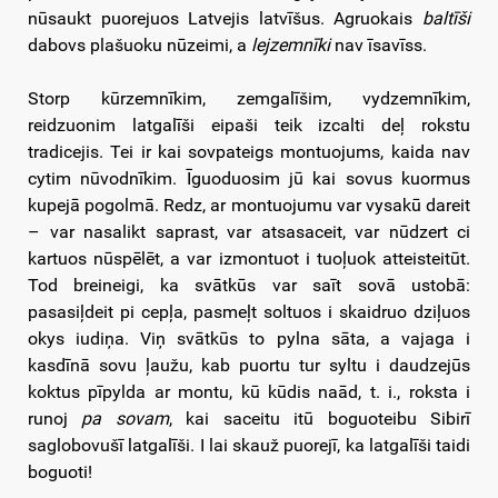
nūsaukt puorejuos Latvejis latvīšus. Agruokais
baltīši
dabovs plašuoku nūzeimi, a
lejzemnīki
nav īsavīss.
Storp kūrzemnīkim, zemgalīšim, vydzemnīkim,
reidzuonim latgalīši eipaši teik izcalti deļ rokstu
tradicejis. Tei ir kai sovpateigs montuojums, kaida nav
cytim nūvodnīkim. Īguoduosim jū kai sovus kuormus
kupejā pogolmā. Redz, ar montuojumu var vysakū dareit
– var nasalikt saprast, var atsasaceit, var nūdzert ci
kartuos nūspēlēt, a var izmontuot i tuoļuok atteisteitūt.
Tod breineigi, ka svātkūs var saīt sovā ustobā:
pasasiļdeit pi cepļa, pasmeļt soltuos i skaidruo dziļuos
okys iudiņa. Viņ svātkūs to pylna sāta, a vajaga i
kasdīnā sovu ļaužu, kab puortu tur syltu i daudzejūs
koktus pīpylda ar montu, kū kūdis naād, t. i., roksta i
runoj
pa sovam
, kai saceitu itū boguoteibu Sibirī
saglobovušī latgalīši. I lai skauž puorejī, ka latgalīši taidi
boguoti!