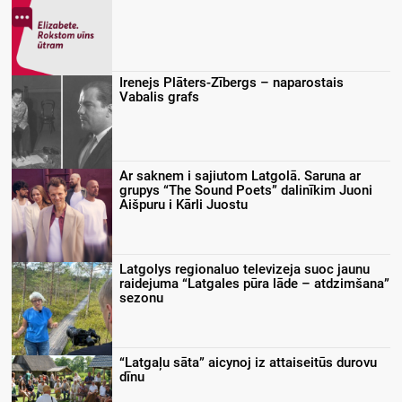
Irenejs Plāters-Zībergs – naparostais
Vabalis grafs
Ar saknem i sajiutom Latgolā. Saruna ar
grupys “The Sound Poets” dalinīkim Juoni
Aišpuru i Kārli Juostu
Latgolys regionaluo televizeja suoc jaunu
raidejuma “Latgales pūra lāde – atdzimšana”
sezonu
“Latgaļu sāta” aicynoj iz attaiseitūs durovu
dīnu