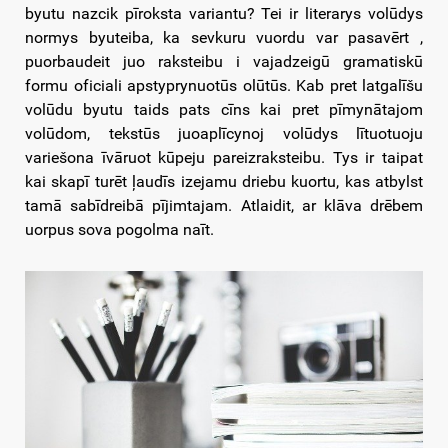
byutu nazcik pīroksta variantu? Tei ir literarys volūdys
normys byuteiba, ka sevkuru vuordu var pasavērt ,
puorbaudeit juo raksteibu i vajadzeigū gramatiskū
formu oficiali apstyprynuotūs olūtūs. Kab pret latgalīšu
volūdu byutu taids pats cīns kai pret pīmynātajom
volūdom, tekstūs juoaplīcynoj volūdys lītuotuoju
variešona īvāruot kūpeju pareizraksteibu. Tys ir taipat
kai skapī turēt ļaudīs izejamu driebu kuortu, kas atbylst
tamā sabīdreibā pījimtajam. Atlaidit, ar klāva drēbem
uorpus sova pogolma naīt.