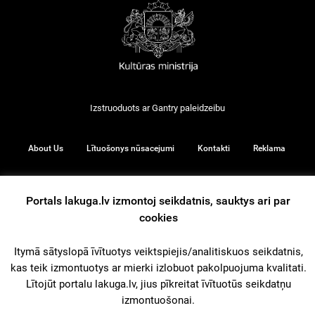
Izstruoduots ar
Gantry
paleidzeibu
About Us
Lītuošonys nūsacejumi
Kontakti
Reklama
Portals lakuga.lv izmontoj seikdatnis, sauktys ari par
© 2026
cookies
Itymā sātyslopā īvītuotys veiktspiejis/analitiskuos seikdatnis,
iz augšu
kas teik izmontuotys ar mierki izlobuot pakolpuojuma kvalitati.
Lītojūt portalu lakuga.lv, jius pīkreitat īvītuotūs seikdatņu
izmontuošonai.