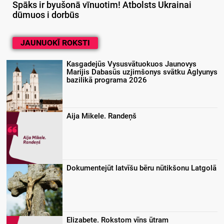
Spāks ir byušonā vīnuotim! Atbolsts Ukrainai
dūmuos i dorbūs
JAUNUOKĪ ROKSTI
Kasgadejūs Vysusvātuokuos Jaunovys
Marijis Dabasūs uzjimšonys svātku Aglyunys
bazilikā programa 2026
Aija Mikele. Randeņš
Dokumentejūt latvīšu bēru nūtikšonu Latgolā
Elizabete. Rokstom vīns ūtram