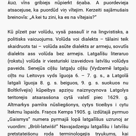
kuo
, vīns gribiejs nūpierkt šņaba. A puordevieja
atsacejuse, ka puordūd viņ vītejim. Kerzeiti sajāmušais
breinovīs: „A kei tu zini, ka es na vītejais?“
Kū pīzeit par volūdu, vysā pasaulī ir na lingvistisks, a
politisks vaicuojums. Volūda voi dialekts – tālaini teik
skaidruots tai – volūda asūte dialekts ar armeju, sovutīs
dialekts ass volūda bez armejis. Latgalīšu literaruo
(rokstu) volūda ir viesturiski izaveidovs latvīšu volūdys
paveids. Senejūs ciļšu latgaļu ciļšu (Vydzemē latgaļu
ciļts nu Leitovys vyds īguoja 6. – 7. g. s., a Latgolā
latgali īguoja 8. g. s. beiguos, 9. g. s. suokuos nu
Boltkrīvejis) kūpeibys apziņu naiznycynova Latgolys
teritorejis atsarasšona cytā valstī piec 1629. g.
Altmarkys pamīra nūsliegšonys, cytys ticeibys i cytu
ītekmu īspaids. Fraņcs Kemps 1905. g. izdūtajā pyrmuo
„Gaismys“ numera pyrmajā lopā latgalīšus uzrunoj ar
vuordim: „Bròli-latwìši!“ Navajadzeigu latgalīšu i latvīšu
pretstateišonu roda terminologejis tryukums, kai