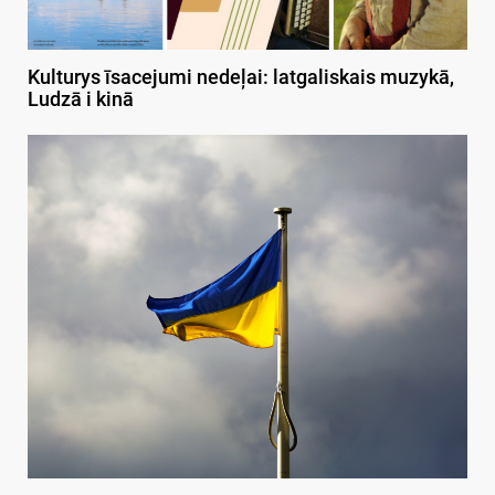
Kulturys īsacejumi nedeļai: latgaliskais muzykā,
Ludzā i kinā