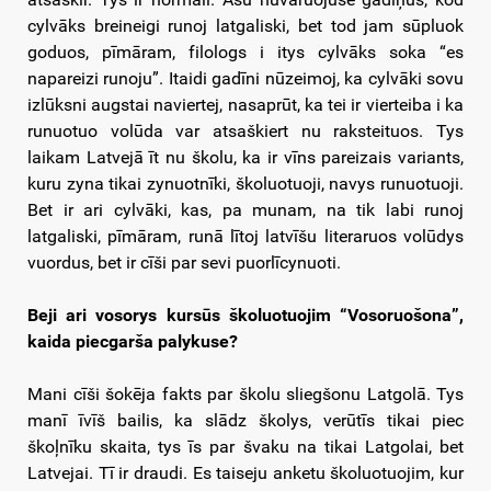
cylvāks breineigi runoj latgaliski, bet tod jam sūpluok
goduos, pīmāram, filologs i itys cylvāks soka “es
napareizi runoju”. Itaidi gadīni nūzeimoj, ka cylvāki sovu
izlūksni augstai naviertej, nasaprūt, ka tei ir vierteiba i ka
runuotuo volūda var atsaškiert nu raksteituos. Tys
laikam Latvejā īt nu školu, ka ir vīns pareizais variants,
kuru zyna tikai zynuotnīki, školuotuoji, navys runuotuoji.
Bet ir ari cylvāki, kas, pa munam, na tik labi runoj
latgaliski, pīmāram, runā lītoj latvīšu literaruos volūdys
vuordus, bet ir cīši par sevi puorlīcynuoti.
Beji ari vosorys kursūs školuotuojim “Vosoruošona”,
kaida piecgarša palykuse?
Mani cīši šokēja fakts par školu sliegšonu Latgolā. Tys
manī īvīš bailis, ka slādz školys, verūtīs tikai piec
škoļnīku skaita, tys īs par švaku na tikai Latgolai, bet
Latvejai. Tī ir draudi. Es taiseju anketu školuotuojim, kur