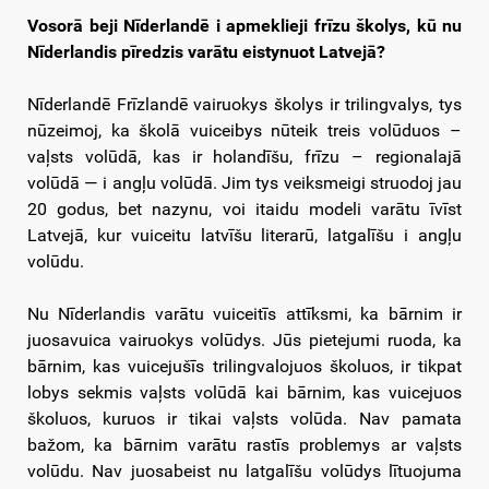
Vosorā beji Nīderlandē i apmeklieji frīzu školys, kū nu
Nīderlandis pīredzis varātu eistynuot Latvejā?
Nīderlandē Frīzlandē vairuokys školys ir trilingvalys, tys
nūzeimoj, ka školā vuiceibys nūteik treis volūduos –
vaļsts volūdā, kas ir holandīšu, frīzu – regionalajā
volūdā — i angļu volūdā. Jim tys veiksmeigi struodoj jau
20 godus, bet nazynu, voi itaidu modeli varātu īvīst
Latvejā, kur vuiceitu latvīšu literarū, latgalīšu i angļu
volūdu.
Nu Nīderlandis varātu vuiceitīs attīksmi, ka bārnim ir
juosavuica vairuokys volūdys. Jūs pietejumi ruoda, ka
bārnim, kas vuicejušīs trilingvalojuos školuos, ir tikpat
lobys sekmis vaļsts volūdā kai bārnim, kas vuicejuos
školuos, kuruos ir tikai vaļsts volūda. Nav pamata
bažom, ka bārnim varātu rastīs problemys ar vaļsts
volūdu. Nav juosabeist nu latgalīšu volūdys lītuojuma