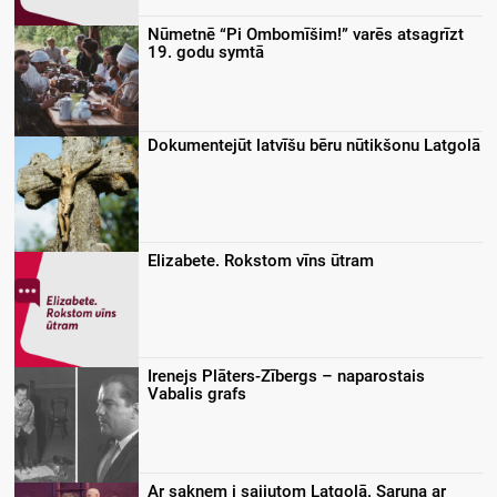
Nūmetnē “Pi Ombomīšim!” varēs atsagrīzt
19. godu symtā
Dokumentejūt latvīšu bēru nūtikšonu Latgolā
Elizabete. Rokstom vīns ūtram
Irenejs Plāters-Zībergs – naparostais
Vabalis grafs
Ar saknem i sajiutom Latgolā. Saruna ar