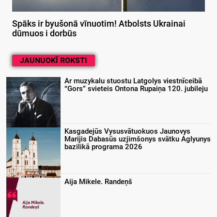
Spāks ir byušonā vīnuotim! Atbolsts Ukrainai
dūmuos i dorbūs
JAUNUOKĪ ROKSTI
Ar muzykalu stuostu Latgolys viestnīceibā
“Gors” svieteis Ontona Rupaiņa 120. jubileju
Kasgadejūs Vysusvātuokuos Jaunovys
Marijis Dabasūs uzjimšonys svātku Aglyunys
bazilikā programa 2026
Aija Mikele. Randeņš