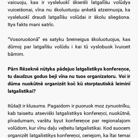
vaicuoju, kas ir vysleluokī škieršli latgalīšu volūdys
vuiceišonai, vīna nu školuotuoju anketā atzeimuoja, ka
vysleluokī draudi latgalīšu volūdai ir školu sliegšona.
Itys fakts mani satrīc.
“Vosoruošonā” es satyku breineigus školuotuojus, kas
dūmoj par latgalīšu volūdu i kai tū vyslobuok īvuiceit
bārnim.
Pārn Rēzeknē nūtyka pādejuo latgalistikys konfereņce,
tu daudzus godus beji vīna nu tuos organizatoru. Voi ir
dūma nuokūtnē organizēt koč kū storptautiskā leiminī
latgalistikai?
Itūšaļt ir klusums. Pagaidom ir puoruok moz zynuotnīku,
kab taiseitu atseviški latgalistikys konfereņci, nuokūtnē,
pīvadumam, varātu byut konfereņce par regionalajom
volūdom, kur vīnu daļu veļteitu latgalistikai. Kod suocem
organizēt latgalistikys konfereņci, ceriejom, ka ītai temai