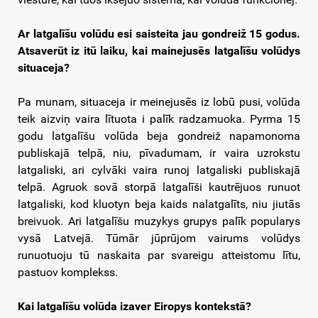
Ar latgalīšu volūdu esi saisteita jau gondreiž 15 godus.
Atsaverūt iz itū laiku, kai mainejusēs latgalīšu volūdys
situaceja?
Pa munam, situaceja ir meinejusēs iz lobū pusi, volūda
teik aizviņ vaira lītuota i palīk radzamuoka. Pyrma 15
godu latgalīšu volūda beja gondreiž napamonoma
publiskajā telpā, niu, pīvadumam, ir vaira uzrokstu
latgaliski, ari cylvāki vaira runoj latgaliski publiskajā
telpā. Agruok sovā storpā latgalīši kautrējuos runuot
latgaliski, kod kluotyn beja kaids nalatgalīts, niu jiutās
breivuok. Ari latgalīšu muzykys grupys palīk popularys
vysā Latvejā. Tūmār jūprūjom vairums volūdys
runuotuoju tū naskaita par svareigu atteistomu lītu,
pastuov komplekss.
Kai latgalīšu volūda izaver Eiropys kontekstā?