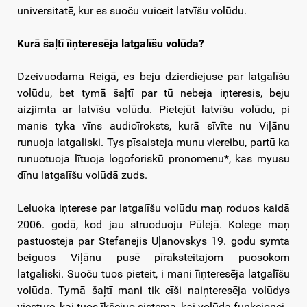
universitatē, kur es suoču vuiceit latvīšu volūdu.
Kurā šaļtī īiņteresēja latgalīšu volūda?
Dzeivuodama Reigā, es beju dzierdiejuse par latgalīšu
volūdu, bet tymā šaļtī par tū nebeja iņteresis, beju
aizjimta ar latvīšu volūdu. Pietejūt latvīšu volūdu, pi
manis tyka vīns audioīroksts, kurā sīvīte nu Viļānu
runuoja latgaliski. Tys pīsaisteja munu viereibu, partū ka
runuotuoja lītuoja logoforiskū pronomenu*, kas myusu
dīnu latgalīšu volūdā zuds.
Leluoka iņterese par latgalīšu volūdu maņ roduos kaidā
2006. godā, kod jau struoduoju Pūlejā. Kolege maņ
pastuosteja par Stefanejis Uļanovskys 19. godu symta
beiguos Viļānu pusē pīraksteitajom puosokom
latgaliski. Suoču tuos pieteit, i mani īiņteresēja latgalīšu
volūda. Tymā šaļtī mani tik cīši naiņteresēja volūdys
viesture, kai tuos īkšejuo sistema, kai volūda funkcionej.