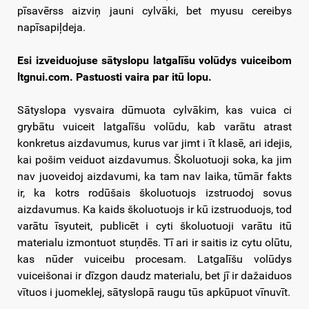
pīsavērss aizviņ jauni cylvāki, bet myusu cereibys
napīsapiļdeja.
Esi izveiduojuse sātyslopu latgalīšu volūdys vuiceibom
ltgnui.com. Pastuosti vaira par itū lopu.
Sātyslopa vysvaira dūmuota cylvākim, kas vuica ci
grybātu vuiceit latgalīšu volūdu, kab varātu atrast
konkretus aizdavumus, kurus var jimt i īt klasē, ari idejis,
kai pošim veiduot aizdavumus. Školuotuoji soka, ka jim
nav juoveidoj aizdavumi, ka tam nav laika, tūmār fakts
ir, ka kotrs rodūšais školuotuojs izstruodoj sovus
aizdavumus. Ka kaids školuotuojs ir kū izstruoduojs, tod
varātu īsyuteit, publicēt i cyti školuotuoji varātu itū
materialu izmontuot stuņdēs. Tī ari ir saitis iz cytu olūtu,
kas nūder vuiceibu procesam. Latgalīšu volūdys
vuiceišonai ir dīzgon daudz materialu, bet jī ir dažaiduos
vītuos i juomeklej, sātyslopā raugu tūs apkūpuot vīnuvīt.