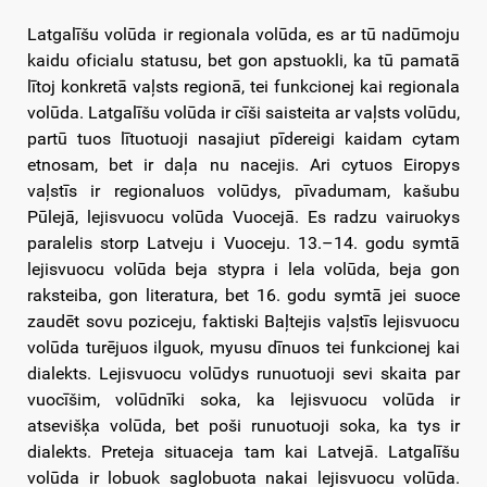
Latgalīšu volūda ir regionala volūda, es ar tū nadūmoju
kaidu oficialu statusu, bet gon apstuokli, ka tū pamatā
lītoj konkretā vaļsts regionā, tei funkcionej kai regionala
volūda. Latgalīšu volūda ir cīši saisteita ar vaļsts volūdu,
partū tuos lītuotuoji nasajiut pīdereigi kaidam cytam
etnosam, bet ir daļa nu nacejis. Ari cytuos Eiropys
vaļstīs ir regionaluos volūdys, pīvadumam, kašubu
Pūlejā, lejisvuocu volūda Vuocejā. Es radzu vairuokys
paralelis storp Latveju i Vuoceju. 13.–14. godu symtā
lejisvuocu volūda beja stypra i lela volūda, beja gon
raksteiba, gon literatura, bet 16. godu symtā jei suoce
zaudēt sovu poziceju, faktiski Baļtejis vaļstīs lejisvuocu
volūda turējuos ilguok, myusu dīnuos tei funkcionej kai
dialekts. Lejisvuocu volūdys runuotuoji sevi skaita par
vuocīšim, volūdnīki soka, ka lejisvuocu volūda ir
atsevišķa volūda, bet poši runuotuoji soka, ka tys ir
dialekts. Preteja situaceja tam kai Latvejā. Latgalīšu
volūda ir lobuok saglobuota nakai lejisvuocu volūda.