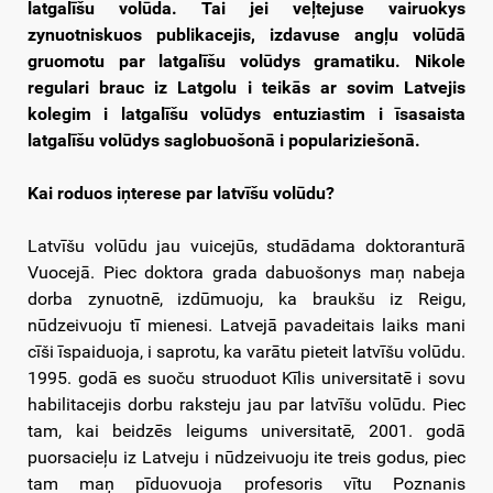
latgalīšu volūda. Tai jei veļtejuse vairuokys
zynuotniskuos publikacejis, izdavuse angļu volūdā
gruomotu par latgalīšu volūdys gramatiku. Nikole
regulari brauc iz Latgolu i teikās ar sovim Latvejis
kolegim i latgalīšu volūdys entuziastim i īsasaista
latgalīšu volūdys saglobuošonā i populariziešonā.
Kai roduos iņterese par latvīšu volūdu?
Latvīšu volūdu jau vuicejūs, studādama doktoranturā
Vuocejā. Piec doktora grada dabuošonys maņ nabeja
dorba zynuotnē, izdūmuoju, ka braukšu iz Reigu,
nūdzeivuoju tī mienesi. Latvejā pavadeitais laiks mani
cīši īspaiduoja, i saprotu, ka varātu pieteit latvīšu volūdu.
1995. godā es suoču struoduot Kīlis universitatē i sovu
habilitacejis dorbu raksteju jau par latvīšu volūdu. Piec
tam, kai beidzēs leigums universitatē, 2001. godā
puorsacieļu iz Latveju i nūdzeivuoju ite treis godus, piec
tam maņ pīduovuoja profesoris vītu Poznanis