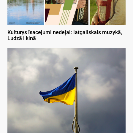
Kulturys īsacejumi nedeļai: latgaliskais muzykā,
Ludzā i kinā