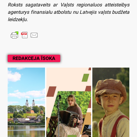
Roksts sagataveits ar Vaļsts regionaluos atteisteibys
agenturys finansialu atbolstu nu Latvejis vaļsts budžeta
leidzekļu.
REDAKCEJA ĪSOKA