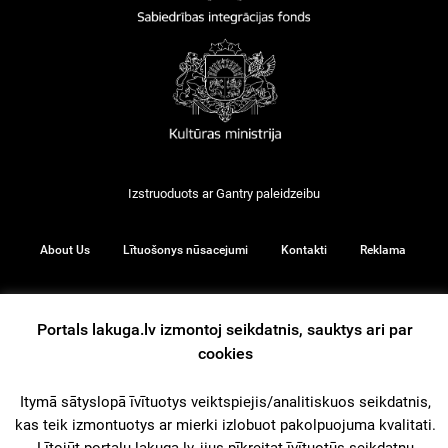
Izstruoduots ar
Gantry
paleidzeibu
About Us
Lītuošonys nūsacejumi
Kontakti
Reklama
Portals lakuga.lv izmontoj seikdatnis, sauktys ari par
© 2026
cookies
Itymā sātyslopā īvītuotys veiktspiejis/analitiskuos seikdatnis,
iz augšu
kas teik izmontuotys ar mierki izlobuot pakolpuojuma kvalitati.
Lītojūt portalu lakuga.lv, jius pīkreitat īvītuotūs seikdatņu