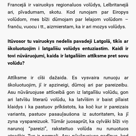
Francejā ir vairuokys regionaluos volūdys, Lelbritanejā
ari, pīvadumam, skotu. Kod runojam par Eiropys
volūdom, mes bīži dūmojam par lelajom volūdom –
franču, vuocu i tt., aizmierstam, ka ir ari mozys volūdys.
Itūvosor tu vairuokys nedelis pavadeji Latgolā, tikīs ar
školuotuojim i latgalīšu volūdys entuziastim. Kaidi ir
tovi nūvāruojumi, kaida ir latgalīšim attīksme pret sovu
volūdu?
Attīksme ir cīši dažaida. Es vysvaira runuoju ar
školuotuojim, jī ir apzineigi, dūmoj ari par pareizeibu.
Asu nūvāruojuse attīceibā gon iz latgalīšu volūdu, gon
ari latvīšu literarū volūdu, ka latvīšim ir baist pīlaist
klaidys i ka pastuov prīkšstots, ka koč kur ir pareizais
variants, pastuov pasauļaušona iz autoritatem, ka jī
zyna vyspareizuok. Tūmār juosaprūt, ka cylvāki bīži viņ
narunoj “pareizi”, raksteituo volūda nu runuotuos
atsaškir. Tys ir normali. Asu nūvāruojuse gadīņus, kod