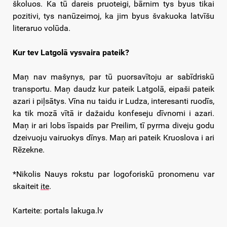
školuos. Ka tū dareis pruoteigi, bārnim tys byus tikai
pozitivi, tys nanūzeimoj, ka jim byus švakuoka latvīšu
literaruo volūda.
Kur tev Latgolā vysvaira pateik?
Maņ nav mašynys, par tū puorsavītoju ar sabīdriskū
transportu. Maņ daudz kur pateik Latgolā, eipaši pateik
azari i piļsātys. Vīna nu taidu ir Ludza, interesanti ruodīs,
ka tik mozā vītā ir dažaidu konfeseju dīvnomi i azari.
Maņ ir ari lobs īspaids par Preilim, tī pyrma diveju godu
dzeivuoju vairuokys dīnys. Maņ ari pateik Kruoslova i ari
Rēzekne.
*Nikolis Nauys rokstu par logoforiskū pronomenu var
skaiteit
ite
.
Karteite: portals lakuga.lv