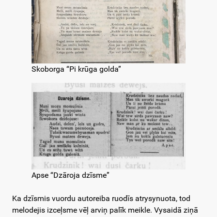
Skoborga “Pi krūga golda”
Apse “Dzāroja dzīsme”
Ka dzīsmis vuordu autoreiba ruodīs atrysynuota, tod
melodejis izceļsme vēļ arviņ palīk meikle. Vysaidā ziņā