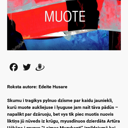
Facebook
Twitter
Draugiem
Roksta autore: Edeite Husare
Skumu i tragikys pylnuo dzīsme par kaidu jauniekli,
kurū muote aukliejuse i lyuguse jam naīt tāva pādūs –
napalikt par dzāruoju, bet vys tik piec muotis nuovis
liktiņs jū nūveds iz krūgu, myusdīnuos dzierdāta Artūra
Uškāna i grupys “Laimas Muzykanti” izpiļdejumā kai