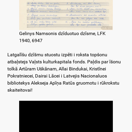
Gelinys Namsonis dzīduotuo dzīsme, LFK
1940, 6947
Latgalīšu dzīšmu stuostu izpēti i roksta topšonu
atbaļstejs Vaļsts kulturkapitala fonds. Paļdis par īšonu
tolkā Artūram Uškānam, Allai Bindukai, Kristīnei
Pokratniecei, Dairai Lācei i Latvejis Nacionaluos
bibliotekys Alekseja Apīņa Ratūs gruomotu i rūkrokstu
skaiteitovai!