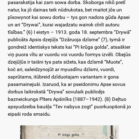
pasarakstija kai zam sowa dorba. Skoborga nikō pretī
natur, ka jō dainas teik nūdrukotas, bet maitot jōs un
pīsowynot kai sowu dorbu – tys gon nadora gūda Apsei
un ari “Drywai”, kurai wajadzatu wairok cīnīt autoru
tīsības.” (6) I eistyn – 1913. goda 18. septembra “Drywā”
publicāts Apsis dzejūļs “Dzāruoja dzīsme” (7), tymā ir
gondreiž identiskys teksts kai “Pi krūga golda”, atsaškier
viņ puora vītu ar vuordu voi vuordu formys izvēli. Obejūs
dzejūļūs ir taišni tys pats sižets, kas dzīsmē “Muote”,
koč ari, saleidzynojūt ar myusdīnu dzīsmi, vuordi,
saprūtams, itūbreid dzīduotajam variantam ir gona
pasamainejuši. Izaruod, ka ar pseidonimu Apse sovus
dorbus laikrokstā “Drywa” sovulaik publicējs
bazneickungs Pīters Apšinīks (1887–1942). (8) Deļtuo
apsyudzeiba baušļa “Tev nabyus zogt” puorkuopšonā jo
eipaši roda smaidu.