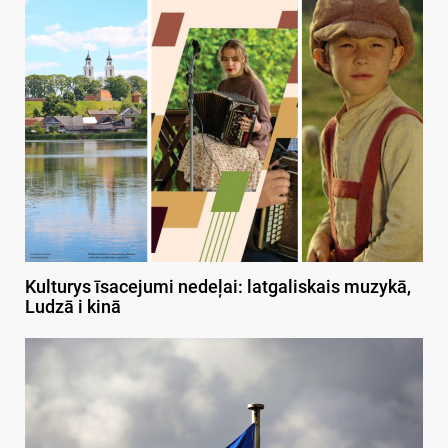
Kulturys īsacejumi nedeļai: latgaliskais muzykā,
Ludzā i kinā