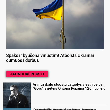
Spāks ir byušonā vīnuotim! Atbolsts Ukrainai
dūmuos i dorbūs
JAUNUOKĪ ROKSTI
Ar muzykalu stuostu Latgolys viestnīceibā
“Gors” svieteis Ontona Rupaiņa 120. jubileju