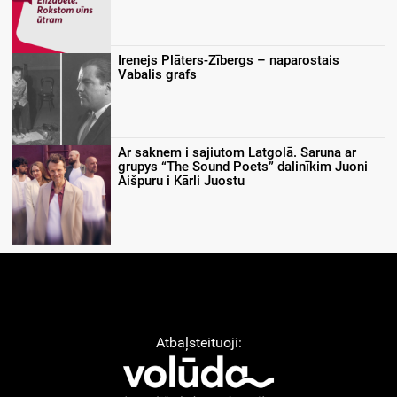
Irenejs Plāters-Zībergs – naparostais
Vabalis grafs
Ar saknem i sajiutom Latgolā. Saruna ar
grupys “The Sound Poets” dalinīkim Juoni
Aišpuru i Kārli Juostu
Atbaļsteituoji: