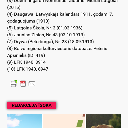
(3) Dueta “Inga un Normunds” albums “Munai Latgolai”
(2015)
(4) Daugawa. Latwyskajs kalendars 1911. godam, 7.
godaguojums (1910)
(5) Latgolas Škola, Nr. 3 (01.03.1936)
(6) Jaunias Zinias, Nr. 43 (03.10.1913)
(7) Drywa (Pēterburga), Nr. 28 (18.09.1913)
(8) Bolvu regiona kulturviesturis datubaze: Pēteris
Apšinieks (ID: 419)
(9) LFK 1940, 3914
(10) LFK 1940, 6947
REDAKCEJA ĪSOKA