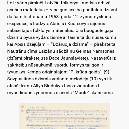
ite ir vārts pīminēt Latvīšu folklorys kruotivis arhivā
asūšūs materialus – vīneiguo līceiba par itaidu dzīsmi
da šam ir atrūnama 1958. goda 12. zynuotnyskuos
ekspedicejis Ludzys, Abrinis i Kuorsovys rajonūs
salaseitajūs folklorys materialūs. Cīši buoguoteigajā
dzīšmu pyura vydā dzīsme ar taišni taidu nūsaukumu
kai Apsis dzejūļam – “Dzāruoja dzīsme” – pīraksteita
Nautrānu cīma Laizānu sādžā nu Gelinas Namsones
(dzīsmi pīrakstejuse Dace Jaunslaviete). Nasaverūt iz
sakriteibu nūsaukumā, vuordu formys tai gon ir
tyvuokys Kempa originalajam “Pi krūga golda”. (9)
Sovpus ituos dzīsmis varianta melodeja (10) vys tik
atsaškier nu Allys Bindukys tāva dzīduotuos i
myusdīnuos zynomuos dzīsmis “Muote” skanejuma.