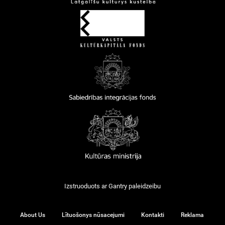
Izstruoduots ar
Gantry
paleidzeibu
About Us
Lītuošonys nūsacejumi
Kontakti
Reklama