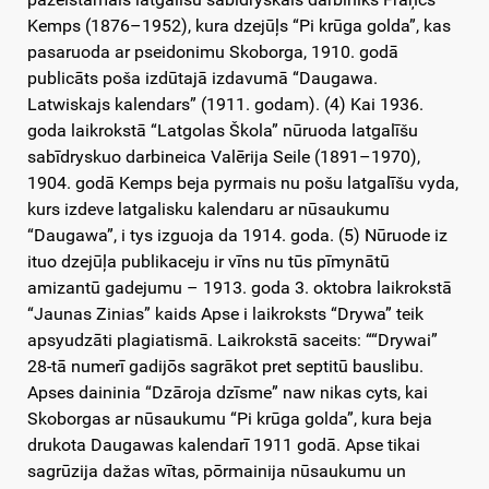
Kemps (1876–1952), kura dzejūļs “Pi krūga golda”, kas
pasaruoda ar pseidonimu Skoborga, 1910. godā
publicāts poša izdūtajā izdavumā “Daugawa.
Latwiskajs kalendars” (1911. godam). (4) Kai 1936.
goda laikrokstā “Latgolas Škola” nūruoda latgalīšu
sabīdryskuo darbineica Valērija Seile (1891–1970),
1904. godā Kemps beja pyrmais nu pošu latgalīšu vyda,
kurs izdeve latgalisku kalendaru ar nūsaukumu
“Daugawa”, i tys izguoja da 1914. goda. (5) Nūruode iz
ituo dzejūļa publikaceju ir vīns nu tūs pīmynātū
amizantū gadejumu – 1913. goda 3. oktobra laikrokstā
“Jaunas Zinias” kaids Apse i laikroksts “Drywa” teik
apsyudzāti plagiatismā. Laikrokstā saceits: ““Drywai”
28-tā numerī gadijōs sagrākot pret septitū bauslibu.
Apses daininia “Dzāroja dzīsme” naw nikas cyts, kai
Skoborgas ar nūsaukumu “Pi krūga golda”, kura beja
drukota Daugawas kalendarī 1911 godā. Apse tikai
sagrūzija dažas wītas, pōrmainija nūsaukumu un