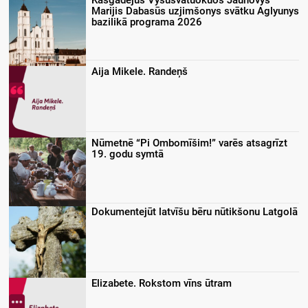
Kasgadejūs Vysusvātuokuos Jaunovys
Marijis Dabasūs uzjimšonys svātku Aglyunys
bazilikā programa 2026
Aija Mikele. Randeņš
Nūmetnē “Pi Ombomīšim!” varēs atsagrīzt
19. godu symtā
Dokumentejūt latvīšu bēru nūtikšonu Latgolā
Elizabete. Rokstom vīns ūtram