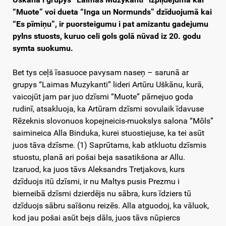
“Muote” voi dueta “Inga un Normunds” dzīduojumā kai
“Es pīmiņu”, ir puorsteigumu i pat amizantu gadejumu
pylns stuosts, kuruo celi gols golā nūvad iz 20. godu
symta suokumu.
Bet tys ceļš īsasuoce pavysam naseņ – sarunā ar
grupys “Laimas Muzykanti” lideri Artūru Uškānu, kurā,
vaicojūt jam par juo dzīsmi “Muote” pārnejuo goda
rudinī, atsakluoja, ka Artūram dzīsmi sovulaik īdavuse
Rēzeknis slovonuos kopejneicis-muokslys salona “Mōls”
saimineica Alla Binduka, kurei stuostiejuse, ka tei asūt
juos tāva dzīsme. (1) Saprūtams, kab atkluotu dzīsmis
stuostu, planā ari pošai beja sasatikšona ar Allu.
Izaruod, ka juos tāvs Aleksandrs Tretjakovs, kurs
dzīduojs itū dzīsmi, ir nu Maltys pusis Prezmu i
bierneibā dzīsmi dzierdējs nu sābra, kurs īdziers tū
dzīduojs sābru saīšonu reizēs. Alla atguodoj, ka vāluok,
kod jau pošai asūt bejs dāls, juos tāvs nūpiercs