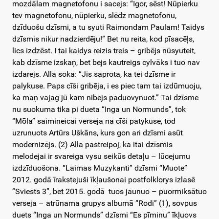
mozdālam magnetofonu i sacejs: “Igor, sēst! Nūpierku
tev magnetofonu, nūpierku, slēdz magnetofonu,
dzīduošu dzīsmi, a tu syuti Raimondam Paulam! Taidys
dzīsmis nikur nadzierdēju!” Bet nu reita, kod pīsacēļs,
lics izdzēst. I tai kaidys reizis treis – gribējs nūsyuteit,
kab dzīsme izskaņ, bet bejs kautreigs cylvāks i tuo nav
izdarejs. Alla soka: “Jis saprota, ka tei dzīsme ir
palykuse. Paps cīši gribēja, i es piec tam tai izdūmuoju,
ka maņ vajag jū kam nibejs paduovynuot.” Tai dzīsme
nu suokuma tika pi dueta “Inga un Normunds”, tok
“Mōla” saimineicai verseja na cīši patykuse, tod
uzrunuots Artūrs Uškāns, kurs gon ari dzīsmi asūt
modernizējs. (2) Alla pastreipoj, ka itai dzīsmis
melodejai ir svareiga vysu seikūs detaļu – lūcejumu
izdzīduošona. “Laimas Muzykanti” dzīsmi “Muote”
2012. godā īrakstejuši īkļaušonai postfolklorys izlasē
“Sviests 3”, bet 2015. godā tuos jaunuo – puormiksātuo
verseja – atrūnama grupys albumā “Rodi” (1), sovpus
duets “Inga un Normunds” dzīsmi “Es pīminu” īkļuovs