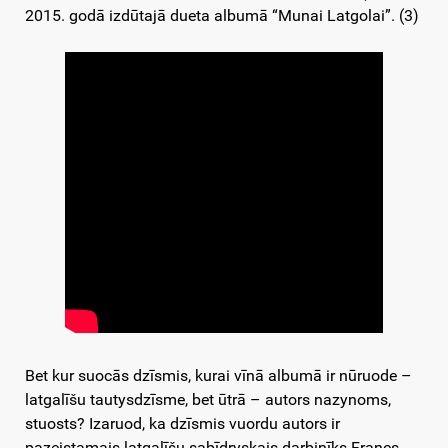
2015. godā izdūtajā dueta albumā “Munai Latgolai”. (3)
Bet kur suocās dzīsmis, kurai vīnā albumā ir nūruode –
latgalīšu tautysdzīsme, bet ūtrā – autors nazynoms,
stuosts? Izaruod, ka dzīsmis vuordu autors ir
pazeistamais latgalīšu sabīdryskais darbinīks Fraņcs