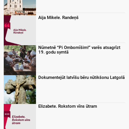
Aija Mikele. Randeņš
Nūmetnē “Pi Ombomīšim!” varēs atsagrīzt
19. godu symtā
Dokumentejūt latvīšu bēru nūtikšonu Latgolā
Elizabete. Rokstom vīns ūtram