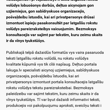
volūdys lobuošonys dorbūs, deļtuo aicynojam gon
uzjiemiejus, gon sabīdryskuos organizacejis,
pošvaļdeibu īstuodis, kai ari privatpersonys drūsai
izmontuot īspieju pasakonsultēt par latgalīšu rokstu
volūdys pareizraksteibys vaicuojumim. Bezmoksys
konsultacejis var sajimt par tekstim, kuru zeimu skaits
ir da vīnys tyukstūšys.
Publiskajā telpā dažaidūs formatūs vys vaira pasaruoda
teksti latgalīšu rokstu volūdā, nu rokstu volūdys
kvalitate kūpumā vys tik cīši napīaug. Deļtuo portala
lakuga.lv specialisti aicynoj uzjiemiejus, sabīdryskuos
organizacejis, pošvaļdeibu īstuodis, kai ari
privatpersonys izmontuot portala konsultacejis latgalīšu
rokstu volūdys tekstu pareizraksteibai. Bezmoksys
paleidzeibu var sajimt tekstim, kuru zeimu skaits ir da
vīnys tyukstūšys. Tī var byut dažaidi informativi teksti,
produkcejis voi pakolpuojumu aproksti, sveicīņu teksti i