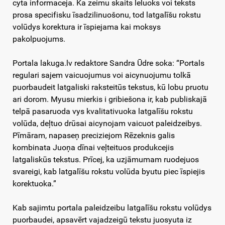
cyta informaceja. Ka zeimu skaits leluoks voi teksts
prosa specifisku īsadzilinuošonu, tod latgalīšu rokstu
volūdys korektura ir īspiejama kai moksys
pakolpuojums.
Portala lakuga.lv redaktore Sandra Ūdre soka: “Portals
regulari sajem vaicuojumus voi aicynuojumu tolkā
puorbaudeit latgaliski raksteitūs tekstus, kū lobu pruotu
ari dorom. Myusu mierkis i gribiešona ir, kab publiskajā
telpā pasaruoda vys kvalitativuoka latgalīšu rokstu
volūda, deļtuo drūsai aicynojam vaicuot paleidzeibys.
Pīmāram, napaseņ preciziejom Rēzeknis galis
kombinata Juoņa dīnai veļteituos produkcejis
latgaliskūs tekstus. Prīcej, ka uzjāmumam ruodejuos
svareigi, kab latgalīšu rokstu volūda byutu piec īspiejis
korektuoka.”
Kab sajimtu portala paleidzeibu latgalīšu rokstu volūdys
puorbaudei, apsavērt vajadzeigū tekstu juosyuta iz