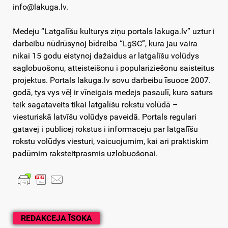
info@lakuga.lv.
Medeju “Latgalīšu kulturys ziņu portals lakuga.lv” uztur i
darbeibu nūdrūsynoj bīdreiba “LgSC”, kura jau vaira
nikai 15 godu eistynoj dažaidus ar latgalīšu volūdys
saglobuošonu, atteisteišonu i populariziešonu saisteitus
projektus. Portals lakuga.lv sovu darbeibu īsuoce 2007.
godā, tys vys vēļ ir vīneigais medejs pasaulī, kura saturs
teik sagataveits tikai latgalīšu rokstu volūdā –
viesturiskā latvīšu volūdys paveidā. Portals regulari
gatavej i publicej rokstus i informaceju par latgalīšu
rokstu volūdys viesturi, vaicuojumim, kai ari praktiskim
padūmim raksteitprasmis uzlobuošonai.
REDAKCEJA ĪSOKA