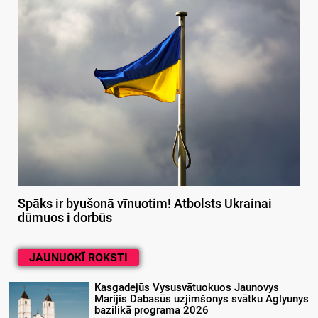
Spāks ir byušonā vīnuotim! Atbolsts Ukrainai
dūmuos i dorbūs
JAUNUOKĪ ROKSTI
Kasgadejūs Vysusvātuokuos Jaunovys
Marijis Dabasūs uzjimšonys svātku Aglyunys
bazilikā programa 2026