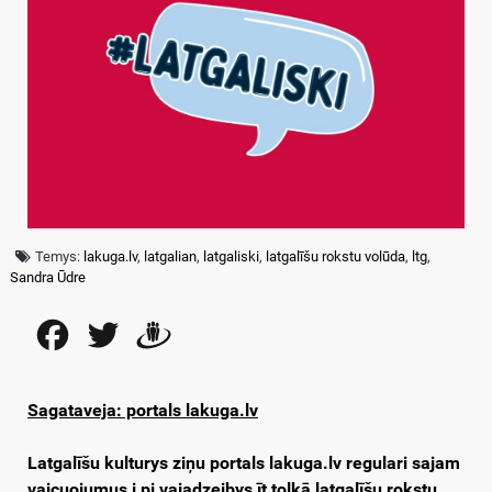
Temys:
lakuga.lv
,
latgalian
,
latgaliski
,
latgalīšu rokstu volūda
,
ltg
,
Sandra Ūdre
Facebook
Twitter
Draugiem
Sagataveja: portals lakuga.lv
Latgalīšu kulturys ziņu portals lakuga.lv regulari sajam
vaicuojumus i pi vajadzeibys īt tolkā latgalīšu rokstu