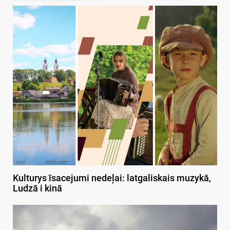
Kulturys īsacejumi nedeļai: latgaliskais muzykā,
Ludzā i kinā