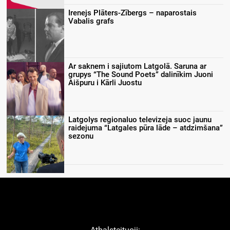
Irenejs Plāters-Zībergs – naparostais
Vabalis grafs
Ar saknem i sajiutom Latgolā. Saruna ar
grupys “The Sound Poets” dalinīkim Juoni
Aišpuru i Kārli Juostu
Latgolys regionaluo televizeja suoc jaunu
raidejuma “Latgales pūra lāde – atdzimšana”
sezonu
Atbaļsteituoji: