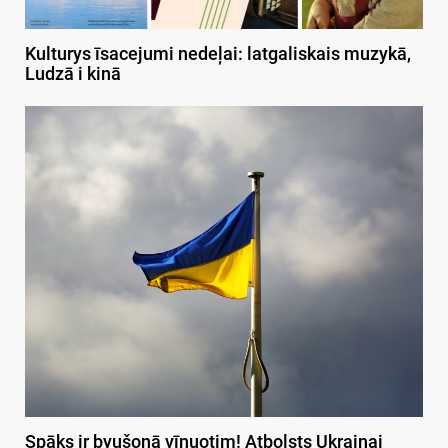
Kulturys īsacejumi nedeļai: latgaliskais muzykā,
Ludzā i kinā
Spāks ir byušonā vīnuotim! Atbolsts Ukrainai