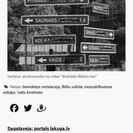
Karteņa: ekransuovīņs nu video “#nekādu lībiešu nav”
Temys:
breivdobys instalaceja
,
lībīšu volūda
,
mozuoklītuotuos
volūdys
,
Valts Ernštreits
Facebook
Twitter
Draugiem
Sagataveja: portals lakuga.lv