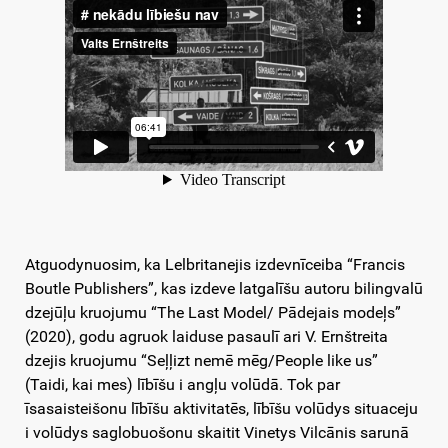
Atguodynuosim, ka Lelbritanejis izdevnīceiba “Francis
Boutle Publishers”, kas izdeve latgalīšu autoru bilingvalū
dzejūļu kruojumu “The Last Model/ Pādejais modeļs”
(2020), godu agruok laiduse pasaulī ari V. Ernštreita
dzejis kruojumu “Seļļizt nemē mēg/People like us”
(Taidi, kai mes) lībīšu i angļu volūdā. Tok par
īsasaisteišonu lībīšu aktivitatēs, lībīšu volūdys situaceju
i volūdys saglobuošonu skaitit Vinetys Vilcānis sarunā