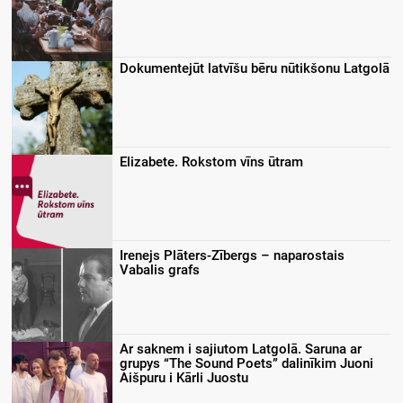
Dokumentejūt latvīšu bēru nūtikšonu Latgolā
Elizabete. Rokstom vīns ūtram
Irenejs Plāters-Zībergs – naparostais
Vabalis grafs
Ar saknem i sajiutom Latgolā. Saruna ar
grupys “The Sound Poets” dalinīkim Juoni
Aišpuru i Kārli Juostu