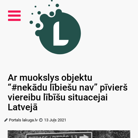
Ar muokslys objektu
“#nekādu lībiešu nav” pīvierš
viereibu lībīšu situacejai
Latvejā
Portals lakuga.lv
13 Juļs 2021