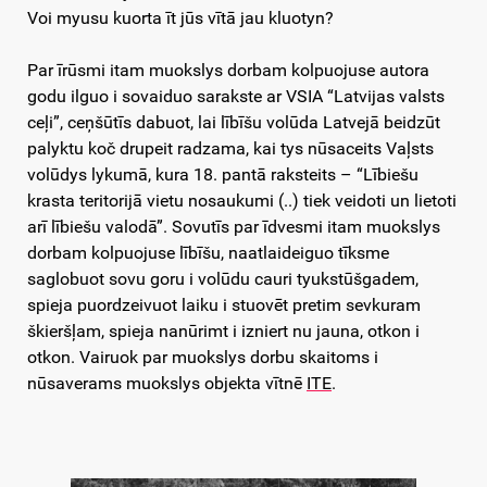
Voi myusu kuorta īt jūs vītā jau kluotyn?
Par īrūsmi itam muokslys dorbam kolpuojuse autora
godu ilguo i sovaiduo sarakste ar VSIA “Latvijas valsts
ceļi”, ceņšūtīs dabuot, lai lībīšu volūda Latvejā beidzūt
palyktu koč drupeit radzama, kai tys nūsaceits Vaļsts
volūdys lykumā, kura 18. pantā raksteits – “Lībiešu
krasta teritorijā vietu nosaukumi (..) tiek veidoti un lietoti
arī lībiešu valodā”. Sovutīs par īdvesmi itam muokslys
dorbam kolpuojuse lībīšu, naatlaideiguo tīksme
saglobuot sovu goru i volūdu cauri tyukstūšgadem,
spieja puordzeivuot laiku i stuovēt pretim sevkuram
škieršļam, spieja nanūrimt i izniert nu jauna, otkon i
otkon. Vairuok par muokslys dorbu skaitoms i
nūsaverams muokslys objekta vītnē
ITE
.