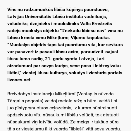
Vīns nu radzamuokūs lībīšu kūpīnys puorstuovu,
Latvijas Universitatis Lībīšu instituta vadeituojs,
volūdnīks, dzejnieks i muokslinīks Valts Ernštreits
radejs muokslys objektu “#nekādu lībiešu nav” vīnā nu
Lībīšu krosta cīmu Mikeļtūrnī, Viļumu kopulaukā.
“Muokslys objekts taps kai puordūmu vīta, kur sevkurs
var pasavērt iz pasauli lībīšu acim, paraudzeit īsajust
lībīšu lūmā šudiņ, 21. godu symta Latvejā, i ari
aizadūmuot par sovys tautys, seve poša i leidzcylvāku
liktini,” viestej lībīšu kulturys, volūdys i viesturis portals
livones.net.
Breivdobys instalaceju Mikeļtūrnī (Ventspiļs nūvoda
Tārgalis pogosts) veidoj metala režgis būra veidā i pi
juo pīstyprynuotuos ceļazeimis, iz kurom nūstreipuoti
apdzeivuotu vītu nūsaukumi lībīšu volūdā, tok atstuoti
nūsaukumi viņ latvīšu volūdā. Zeimeigs ir tukšuo būra
tāls ar viestejumu īlikt vuorda “lībieši” vītā sovu vuordu.