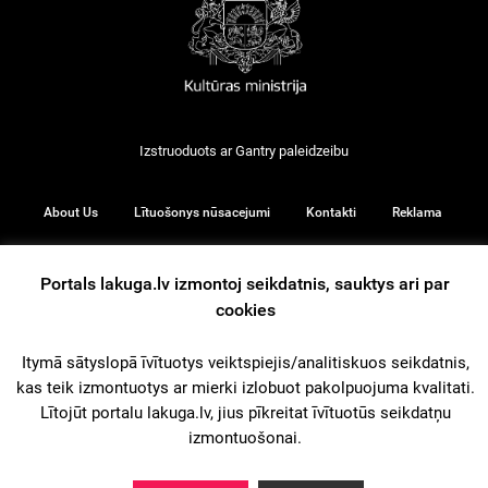
Izstruoduots ar
Gantry
paleidzeibu
About Us
Lītuošonys nūsacejumi
Kontakti
Reklama
Portals lakuga.lv izmontoj seikdatnis, sauktys ari par
cookies
© 2026
Itymā sātyslopā īvītuotys veiktspiejis/analitiskuos seikdatnis,
kas teik izmontuotys ar mierki izlobuot pakolpuojuma kvalitati.
iz augšu
Lītojūt portalu lakuga.lv, jius pīkreitat īvītuotūs seikdatņu
izmontuošonai.