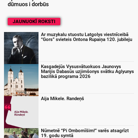
dūmuos i dorbūs
JAUNUOKĪ ROKSTI
Ar muzykalu stuostu Latgolys viestnīceibā
“Gors” svieteis Ontona Rupaiņa 120. jubileju
Kasgadejūs Vysusvātuokuos Jaunovys
Marijis Dabasūs uzjimšonys svātku Aglyunys
bazilikā programa 2026
Aija Mikele. Randeņš
Nūmetnē “Pi Ombomīšim!” varēs atsagrīzt
19. godu symtā