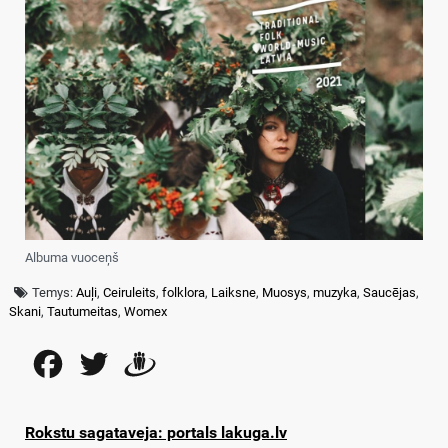
Albuma vuoceņš
Temys:
Auļi
,
Ceiruleits
,
folklora
,
Laiksne
,
Muosys
,
muzyka
,
Saucējas
,
Skani
,
Tautumeitas
,
Womex
Facebook
Twitter
Draugiem
Rokstu sagataveja: portals lakuga.lv