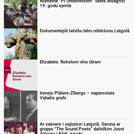
Nūmetnē “Pi Ombomīšim!” varēs atsagrīzt
19. godu symtā
Dokumentejūt latvīšu bēru nūtikšonu Latgolā
Elizabete. Rokstom vīns ūtram
Irenejs Plāters-Zībergs – naparostais
Vabalis grafs
Ar saknem i sajiutom Latgolā. Saruna ar
grupys “The Sound Poets” dalinīkim Juoni
Aišpuru i Kārli Juostu