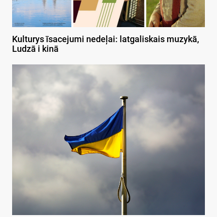
Kulturys īsacejumi nedeļai: latgaliskais muzykā,
Ludzā i kinā