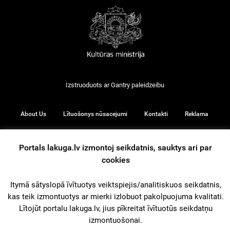
Izstruoduots ar
Gantry
paleidzeibu
About Us
Lītuošonys nūsacejumi
Kontakti
Reklama
Portals lakuga.lv izmontoj seikdatnis, sauktys ari par
cookies
© 2026
Itymā sātyslopā īvītuotys veiktspiejis/analitiskuos seikdatnis,
kas teik izmontuotys ar mierki izlobuot pakolpuojuma kvalitati.
iz augšu
Lītojūt portalu lakuga.lv, jius pīkreitat īvītuotūs seikdatņu
izmontuošonai.