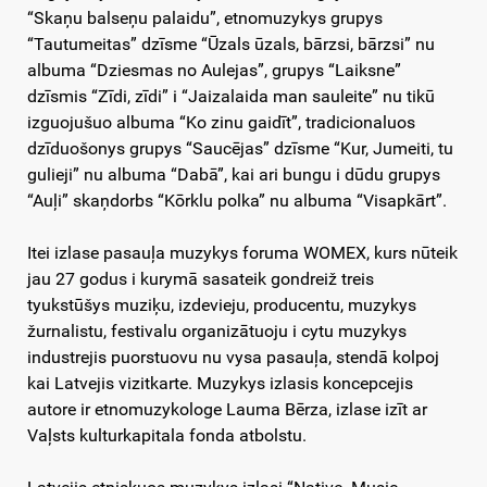
“Skaņu balseņu palaidu”, etnomuzykys grupys
“Tautumeitas” dzīsme “Ūzals ūzals, bārzsi, bārzsi” nu
albuma “Dziesmas no Aulejas”, grupys “Laiksne”
dzīsmis “Zīdi, zīdi” i “Jaizalaida man sauleite” nu tikū
izguojušuo albuma “Ko zinu gaidīt”, tradicionaluos
dzīduošonys grupys “Saucējas” dzīsme “Kur, Jumeiti, tu
gulieji” nu albuma “Dabā”, kai ari bungu i dūdu grupys
“Auļi” skaņdorbs “Kōrklu polka” nu albuma “Visapkārt”.
Itei izlase pasauļa muzykys foruma WOMEX, kurs nūteik
jau 27 godus i kurymā sasateik gondreiž treis
tyukstūšys muziķu, izdevieju, producentu, muzykys
žurnalistu, festivalu organizātuoju i cytu muzykys
industrejis puorstuovu nu vysa pasauļa, stendā kolpoj
kai Latvejis vizitkarte. Muzykys izlasis koncepcejis
autore ir etnomuzykologe Lauma Bērza, izlase izīt ar
Vaļsts kulturkapitala fonda atbolstu.