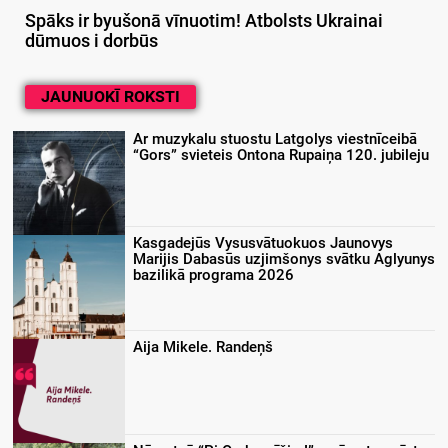
Spāks ir byušonā vīnuotim! Atbolsts Ukrainai
dūmuos i dorbūs
JAUNUOKĪ ROKSTI
Ar muzykalu stuostu Latgolys viestnīceibā
“Gors” svieteis Ontona Rupaiņa 120. jubileju
Kasgadejūs Vysusvātuokuos Jaunovys
Marijis Dabasūs uzjimšonys svātku Aglyunys
bazilikā programa 2026
Aija Mikele. Randeņš