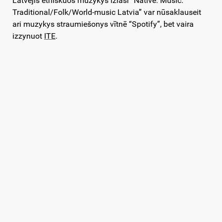
Latvejis etniskuos muzykys izlasi “Native. Music.
Traditional/Folk/World-music Latvia” var nūsaklauseit
ari muzykys straumiešonys vītnē “Spotify”, bet vaira
izzynuot
ITE
.