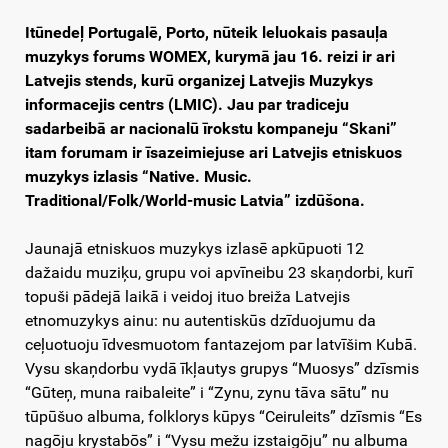
Itūnedeļ Portugalē, Porto, nūteik leluokais pasauļa
muzykys forums WOMEX, kurymā jau 16. reizi ir ari
Latvejis stends, kurū organizej Latvejis Muzykys
informacejis centrs (LMIC). Jau par tradiceju
sadarbeibā ar nacionalū īrokstu kompaneju “Skani”
itam forumam ir īsazeimiejuse ari Latvejis etniskuos
muzykys izlasis “Native. Music.
Traditional/Folk/World-music Latvia” izdūšona.
Jaunajā etniskuos muzykys izlasē apkūpuoti 12
dažaidu muziķu, grupu voi apvīneibu 23 skaņdorbi, kurī
topuši pādejā laikā i veidoj ituo breiža Latvejis
etnomuzykys ainu: nu autentiskūs dzīduojumu da
ceļuotuoju īdvesmuotom fantazejom par latvīšim Kubā.
Vysu skaņdorbu vydā īkļautys grupys “Muosys” dzīsmis
“Gūteņ, muna raibaleite” i “Zynu, zynu tāva sātu” nu
tūpūšuo albuma, folklorys kūpys “Ceiruleits” dzīsmis “Es
nagōju krystabōs” i “Vysu mežu izstaigōju” nu albuma