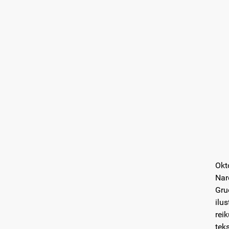
Okt
Nar
Gru
ilu
rei
tek