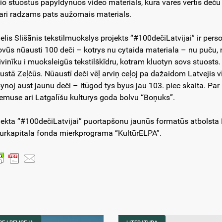
io stuostus papyldynuos video materials, kurā varēs vērtīs deč
 ari radzams pats aužomais materials.
elis Slišānis tekstilmuokslys projekts “#100dečiLatvijai” ir pe
ovūs nūausti 100 deči – kotrys nu cytaida materiala – nu puču,
ivinīku i muoksleigūs tekstilškīdru, kotram kluotyn sovs stuost
ustā Zeļčūs. Nūaustī deči vēļ arviņ ceļoj pa dažaidom Latvejis v
pynoj aust jaunu deči – itūgod tys byus jau 103. piec skaita. Par
iemuse ari Latgalīšu kulturys goda bolvu “Boņuks”.
jekta “#100dečiLatvijai” puortapšonu jaunūs formatūs atbolsta La
turkapitala fonda mierkprograma “KultūrELPA”.