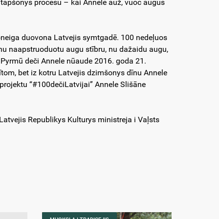
u tapšonys procesu – kai Annele auž, vuoc augus
rsoneiga duovona Latvejis symtgadē. 100 nedeļuos
 nu naapstruoduotu augu stībru, nu dažaidu augu,
s. Pyrmū deči Annele nūaude 2016. goda 21.
ītom, bet iz kotru Latvejis dzimšonys dīnu Annele
 projektu “#100dečiLatvijai” Annele Slišāne
tvejis Republikys Kulturys ministreja i Vaļsts