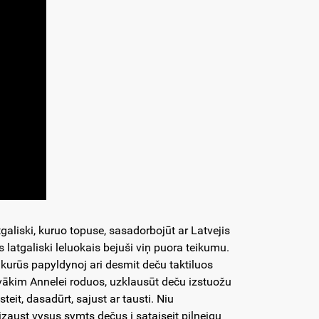
aliski, kuruo topuse, sasadorbojūt ar Latvejis
 latgaliski leluokais bejuši viņ puora teikumu.
kurūs papyldynoj ari desmit deču taktiluos
lvākim Annelei roduos, uzklausūt deču izstuožu
eit, dasadūrt, sajust ar tausti. Niu
 izaust vysus symts dečus i sataiseit piļneigu