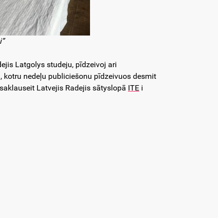
i”
ejis Latgolys studeju, pīdzeivoj ari
 kotru nedeļu publiciešonu pīdzeivuos desmit
saklauseit Latvejis Radejis sātyslopā
ITE
i