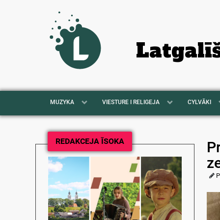
Latgalī
MUZYKA
VIESTURE I RELIGEJA
CYLVĀKI
REDAKCEJA ĪSOKA
Pr
z
P