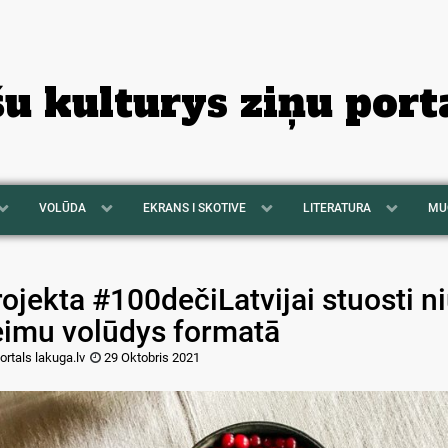
šu kulturys ziņu port
VOLŪDA
EKRANS I SKOTIVE
LITERATURA
MU
ojekta #100dečiLatvijai stuosti niu
eimu volūdys formatā
ortals lakuga.lv
29 Oktobris 2021