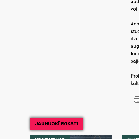
aud
voi
Ann
stu
dze
aug
tur
saj
Pro
kul
JAUNUOKĪ ROKSTI