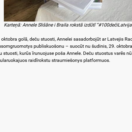
Karteņā: Annele Slišāne i Braila rokstā izdūtī “#100dečiLatvija
, oktobra golā, deču stuosti, Annelei sasadorbojūt ar Latvejis Rad
usomgruomotys publiskuošonu – suocūt nu šudinis, 29. oktobra,
u stuosti, kurūs īrunuojuse poša Annele. Deču stuostus varēs nū
ularuokajuos raidīrokstu straumiešonys platformuos.