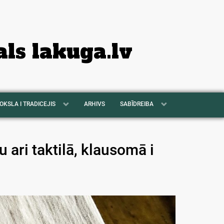
als lakuga.lv
OKSLA I TRADICEJIS
ARHIVS
SABĪDREIBA
 ari taktilā, klausomā i