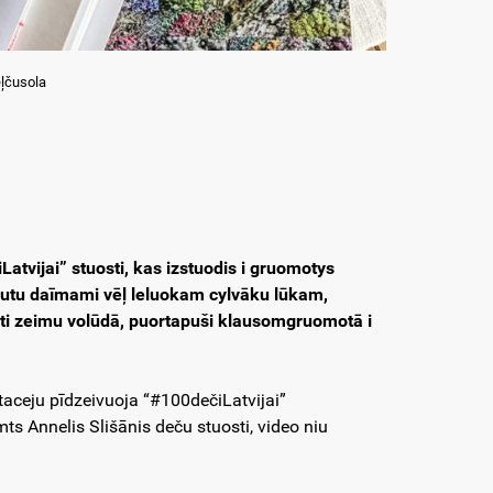
ļčusola
Latvijai” stuosti, kas izstuodis i gruomotys
byutu daīmami vēļ leluokam cylvāku lūkam,
iti zeimu volūdā, puortapuši klausomgruomotā i
aceju pīdzeivuoja “#100dečiLatvijai”
s Annelis Slišānis deču stuosti, video niu