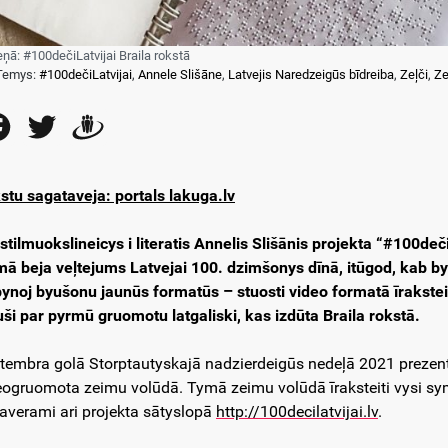
eņā: #100dečiLatvijai Braila rokstā
Temys:
#100dečiLatvijai
,
Annele Slišāne
,
Latvejis Naredzeigūs bīdreiba
,
Zeļči
,
Ze
Facebook
Twitter
Draugiem
stu sagataveja: portals lakuga.lv
stilmuokslineicys i literatis Annelis Slišānis projekta “#100deči
mā beja veļtejums Latvejai 100. dzimšonys dīnā, itūgod, kab 
pynoj byušonu jaunūs formatūs – stuosti video formatā īrakste
uši par pyrmū gruomotu latgaliski, kas izdūta Braila rokstā.
tembra golā Storptautyskajā nadzierdeigūs nedeļā 2021 prezent
eogruomota zeimu volūdā. Tymā zeimu volūdā īraksteiti vysi symt
averami ari projekta sātyslopā
http://100decilatvijai.lv
.