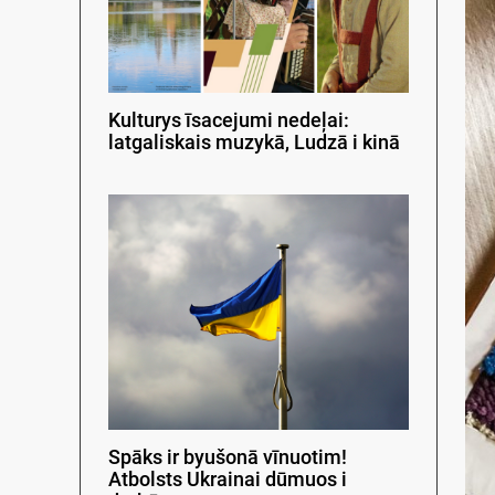
Kulturys īsacejumi nedeļai:
latgaliskais muzykā, Ludzā i kinā
Spāks ir byušonā vīnuotim!
Atbolsts Ukrainai dūmuos i