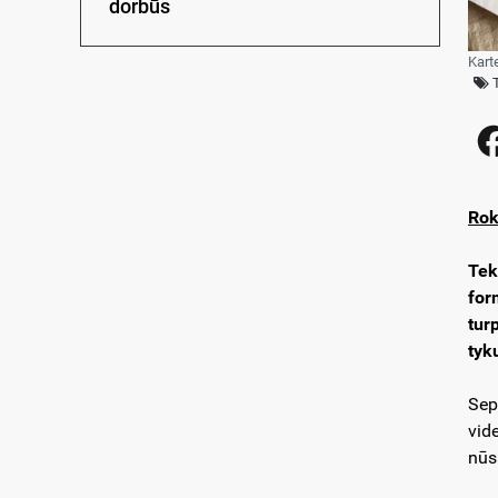
dorbūs
Kart
Rok
Tek
for
tur
tyk
Sep
vid
nūs