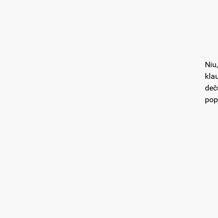
Niu
kla
deč
pop