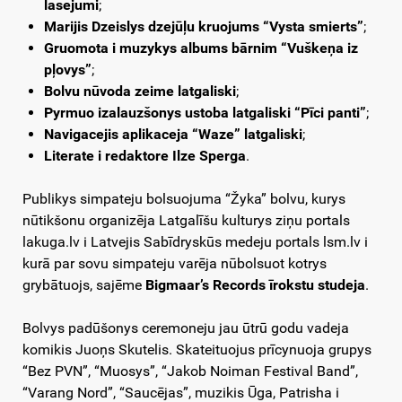
lasejumi
;
Marijis Dzeislys dzejūļu kruojums “Vysta smierts”
;
Gruomota i muzykys albums bārnim “Vuškeņa iz
pļovys”
;
Bolvu nūvoda zeime latgaliski
;
Pyrmuo izalauzšonys ustoba latgaliski “Pīci panti”
;
Navigacejis aplikaceja “Waze” latgaliski
;
Literate i redaktore Ilze Sperga
.
Publikys simpateju bolsuojuma “Žyka” bolvu, kurys
nūtikšonu organizēja Latgalīšu kulturys ziņu portals
lakuga.lv i Latvejis Sabīdryskūs medeju portals lsm.lv i
kurā par sovu simpateju varēja nūbolsuot kotrys
grybātuojs, sajēme
Bigmaar’s Records īrokstu studeja
.
Bolvys padūšonys ceremoneju jau ūtrū godu vadeja
komikis Juoņs Skutelis. Skateituojus prīcynuoja grupys
“Bez PVN”, “Muosys”, “Jakob Noiman Festival Band”,
“Varang Nord”, “Saucējas”, muzikis Ūga, Patrisha i