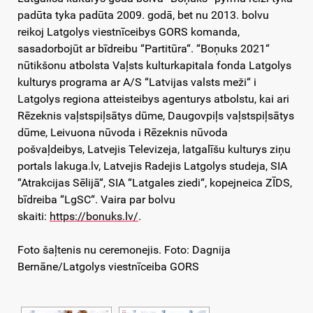
padūta tyka padūta 2009. godā, bet nu 2013. bolvu
reikoj Latgolys viestnīceibys GORS komanda,
sasadorbojūt ar bīdreibu “Partitūra“. “Boņuks 2021“
nūtikšonu atbolsta Vaļsts kulturkapitala fonda Latgolys
kulturys programa ar A/S “Latvijas valsts meži“ i
Latgolys regiona atteisteibys agenturys atbolstu, kai ari
Rēzeknis vaļstspiļsātys dūme, Daugovpiļs vaļstspiļsātys
dūme, Leivuona nūvoda i Rēzeknis nūvoda
pošvaļdeibys, Latvejis Televizeja, latgalīšu kulturys ziņu
portals lakuga.lv, Latvejis Radejis Latgolys studeja, SIA
“Atrakcijas Sēlijā“, SIA “Latgales ziedi“, kopejneica ZĪDS,
bīdreiba “LgSC“. Vaira par bolvu
skaiti:
https://bonuks.lv/
.
Foto šaļtenis nu ceremonejis. Foto: Dagnija
Bernāne/Latgolys viestnīceiba GORS