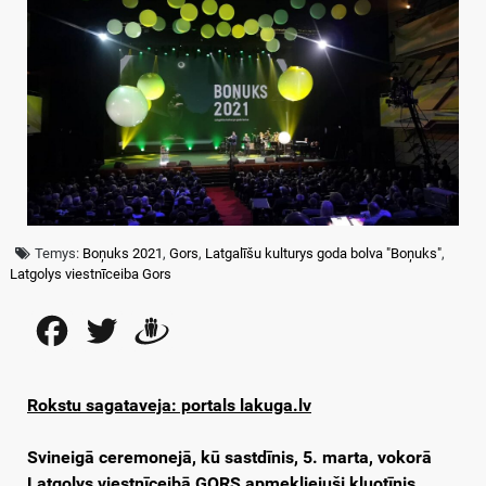
Temys:
Boņuks 2021
,
Gors
,
Latgalīšu kulturys goda bolva "Boņuks"
,
Latgolys viestnīceiba Gors
Facebook
Twitter
Draugiem
Rokstu sagataveja: portals lakuga.lv
Svineigā ceremonejā, kū sastdīnis, 5. marta, vokorā
Latgolys viestnīceibā GORS apmekliejuši kluotīnis