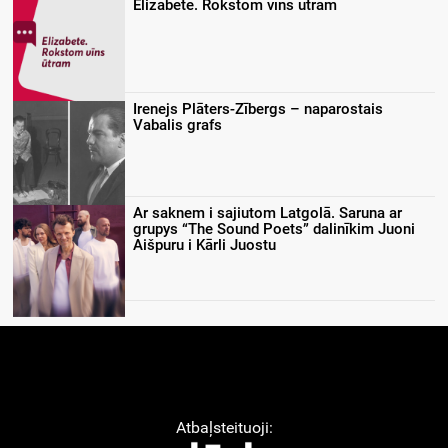
Elizabete. Rokstom vīns ūtram
Irenejs Plāters-Zībergs – naparostais
Vabalis grafs
Ar saknem i sajiutom Latgolā. Saruna ar
grupys “The Sound Poets” dalinīkim Juoni
Aišpuru i Kārli Juostu
Atbaļsteituoji: