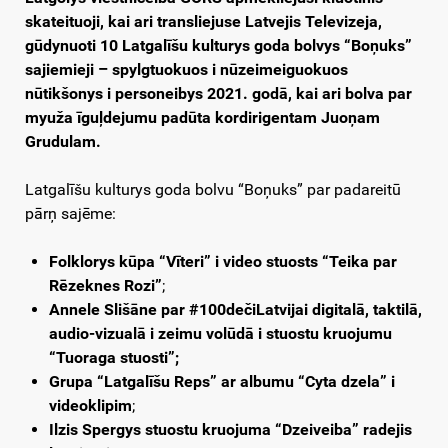
skateituoji, kai ari transliejuse Latvejis Televizeja,
gūdynuoti 10 Latgalīšu kulturys goda bolvys “Boņuks”
sajiemieji – spylgtuokuos i nūzeimeiguokuos
nūtikšonys i personeibys 2021. godā, kai ari bolva par
myuža īguļdejumu padūta kordirigentam Juoņam
Grudulam.
Latgalīšu kulturys goda bolvu “Boņuks” par padareitū
pārņ sajēme:
Folklorys kūpa “Vīteri” i video stuosts “Teika par
Rēzeknes Rozi”
;
Annele Slišāne par #100dečiLatvijai digitalā, taktilā,
audio-vizualā i zeimu volūdā
i stuostu kruojumu
“Tuoraga stuosti”;
Grupa “Latgalīšu Reps” ar albumu “Cyta dzela” i
videoklipim
;
Ilzis Spergys stuostu kruojuma “Dzeiveiba” radejis