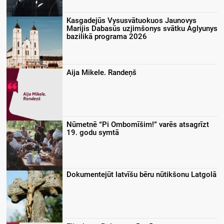
Kasgadejūs Vysusvātuokuos Jaunovys
Marijis Dabasūs uzjimšonys svātku Aglyunys
bazilikā programa 2026
Aija Mikele. Randeņš
Nūmetnē “Pi Ombomīšim!” varēs atsagrīzt
19. godu symtā
Dokumentejūt latvīšu bēru nūtikšonu Latgolā