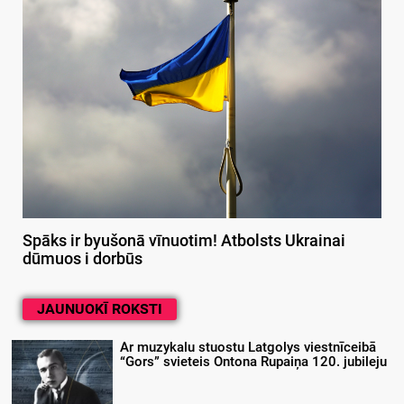
Spāks ir byušonā vīnuotim! Atbolsts Ukrainai
dūmuos i dorbūs
JAUNUOKĪ ROKSTI
Ar muzykalu stuostu Latgolys viestnīceibā
“Gors” svieteis Ontona Rupaiņa 120. jubileju