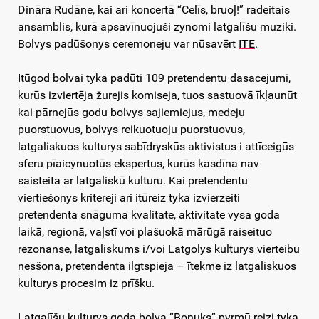
Dināra Rudāne, kai ari koncertā “Celīs, bruoļ!” radeitais
ansamblis, kurā apsavīnuojuši zynomi latgalīšu muziki.
Bolvys padūšonys ceremoneju var nūsavērt
ITE
.
Itūgod bolvai tyka padūti 109 pretendentu dasacejumi,
kurūs izviertēja žurejis komiseja, tuos sastuovā īkļaunūt
kai pārnejūs godu bolvys sajiemiejus, medeju
puorstuovus, bolvys reikuotuoju puorstuovus,
latgaliskuos kulturys sabīdryskūs aktivistus i attīceigūs
sferu pīaicynuotūs ekspertus, kurūs kasdīna nav
saisteita ar latgaliskū kulturu. Kai pretendentu
viertiešonys kritereji ari itūreiz tyka izvierzeiti
pretendenta snāguma kvalitate, aktivitate vysa goda
laikā, regionā, vaļstī voi plašuokā mārūgā raiseituo
rezonanse, latgaliskums i/voi Latgolys kulturys vierteibu
nesšona, pretendenta ilgtspieja – ītekme iz latgaliskuos
kulturys procesim iz prīšku.
Latgalīšu kulturys goda bolva “Boņuks“ pyrmū reizi tyka