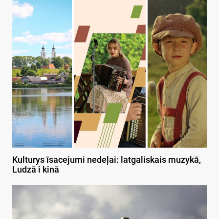
Kulturys īsacejumi nedeļai: latgaliskais muzykā,
Ludzā i kinā