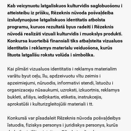
Kab veicynuotu latgaliskuos kulturvidis saglobuošonu i
atteisteibu iz prīšku, Rēzeknis nūvoda pošvaļdeiba
izsludynuojuse latgaliskuos identitatis atbolsta
programu, kuruos rezultatā byus radeiti i Rēzeknis
nūvodā realizāti vizuali kulturvidis i muokslys produkti.
Konkursa kuorteibā finansiali tiks atbaļsteita vizualuos
identitatis i reklamys materialu veiduošona, kurūs
lītuota latgalīšu rokstu volūda i simbolika.
Kai pīmāri vizualuos identitatis i reklamys materialim
varātu byut ceļu, īlu, apdzeivuotu vītu zeimis i
apzeimiejumi, nūruodis, informativi stendi, īstuožu i
organizaceju nūsaukumi, uzroksti, izkuortnis, reklamys
bukleti, afišys, iedīņkartis, etiketis, instrukcejis,
aprokstūši i kulturizgleitojūši materiali i tt.
Konkursā var pīsadaleit Rēzeknis nūvoda pošvaļdeibys
īstuodis, fiziskys personys i juridiskys personys, kurūs