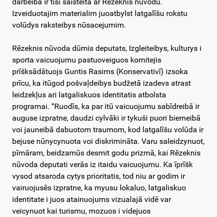
darbeiba ir tīši saisteita ar Rēzeknis nūvodu.
Izveiduotajim materialim juoatbylst latgalīšu rokstu
volūdys raksteibys nūsacejumim.
Rēzeknis nūvoda dūmis deputats, Izgleiteibys, kulturys i
sporta vaicuojumu pastuoveiguos komitejis
prīšksādātuojs Guntis Rasims (Konservativī) izsoka
prīcu, ka itūgod pošvaļdeibys budžetā izadevs atrast
leidzekļus ari latgaliskuos identitatis atbolsta
programai. “Ruodīs, ka par itū vaicuojumu sabīdreibā ir
auguse izpratne, daudzi cylvāki ir tykuši puori bierneibā
voi jauneibā dabuotom traumom, kod latgalīšu volūda ir
bejuse nūnycynuota voi diskrimināta. Varu saleidzynuot,
pīmāram, beidzamūs desmit godu prizmā, kai Rēzeknis
nūvoda deputati verās iz itaidu vaicuojumu. Ka īprīšk
vysod atsaroda cytys prioritatis, tod niu ar godim ir
vairuojusēs izpratne, ka myusu lokaluo, latgaliskuo
identitate i juos atainuojums vizualajā vidē var
veicynuot kai turismu, mozuos i videjuos