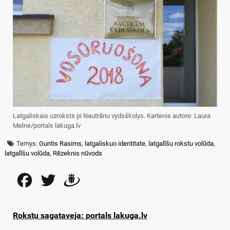
Latgaliskais uzroksts pi Nautrānu vydsškolys. Kartenis autore: Laura
Melne/portals lakuga.lv
Temys:
Guntis Rasims
,
latgaliskuo identitate
,
latgalīšu rokstu volūda
,
latgalīšu volūda
,
Rēzeknis nūvods
Facebook
Twitter
Draugiem
Rokstu sagataveja: portals lakuga.lv