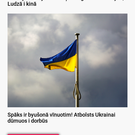
Ludzā i kinā
Spāks ir byušonā vīnuotim! Atbolsts Ukrainai
dūmuos i dorbūs