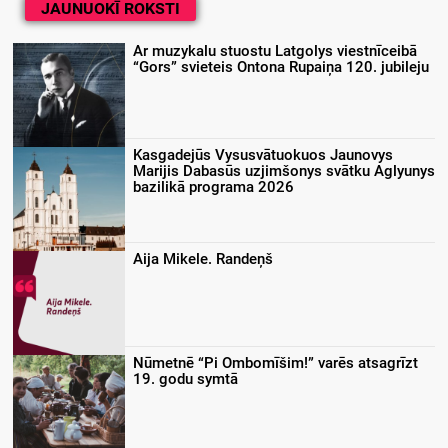
JAUNUOKĪ ROKSTI
Ar muzykalu stuostu Latgolys viestnīceibā
“Gors” svieteis Ontona Rupaiņa 120. jubileju
Kasgadejūs Vysusvātuokuos Jaunovys
Marijis Dabasūs uzjimšonys svātku Aglyunys
bazilikā programa 2026
Aija Mikele. Randeņš
Nūmetnē “Pi Ombomīšim!” varēs atsagrīzt
19. godu symtā