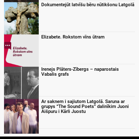
Dokumentejūt latvīšu bēru nūtikšonu Latgolā
Elizabete. Rokstom vīns ūtram
Irenejs Plāters-Zībergs – naparostais
Vabalis grafs
Ar saknem i sajiutom Latgolā. Saruna ar
grupys “The Sound Poets” dalinīkim Juoni
Aišpuru i Kārli Juostu