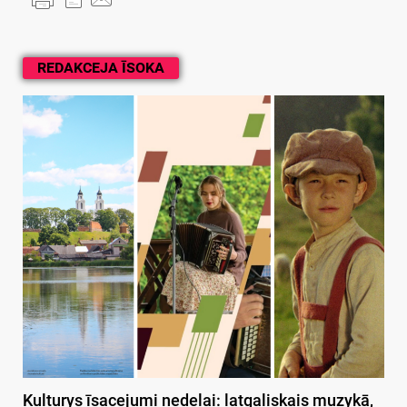
REDAKCEJA ĪSOKA
Kulturys īsacejumi nedeļai: latgaliskais muzykā,