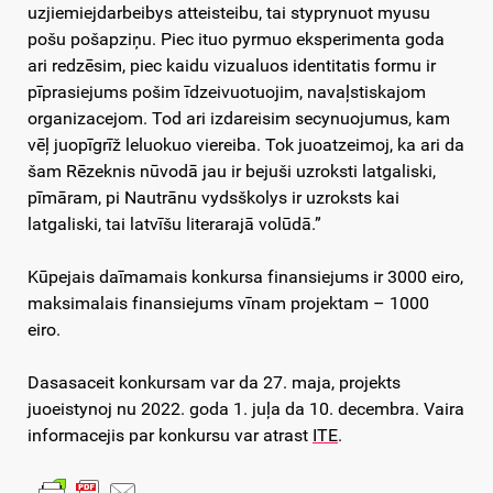
uzjiemiejdarbeibys atteisteibu, tai styprynuot myusu
pošu pošapziņu. Piec ituo pyrmuo eksperimenta goda
ari redzēsim, piec kaidu vizualuos identitatis formu ir
pīprasiejums pošim īdzeivuotuojim, navaļstiskajom
organizacejom. Tod ari izdareisim secynuojumus, kam
vēļ juopīgrīž leluokuo viereiba. Tok juoatzeimoj, ka ari da
šam Rēzeknis nūvodā jau ir bejuši uzroksti latgaliski,
pīmāram, pi Nautrānu vydsškolys ir uzroksts kai
latgaliski, tai latvīšu literarajā volūdā.”
Kūpejais daīmamais konkursa finansiejums ir 3000 eiro,
maksimalais finansiejums vīnam projektam – 1000
eiro.
Dasasaceit konkursam var da 27. maja, projekts
juoeistynoj nu 2022. goda 1. juļa da 10. decembra. Vaira
informacejis par konkursu var atrast
ITE
.