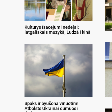
Kulturys īsacejumi nedeļai:
latgaliskais muzykā, Ludzā i kinā
Spāks ir byušonā vīnuotim!
Atbolsts Ukrainai dūmuos i