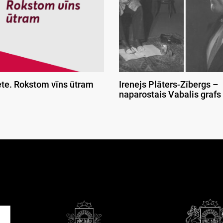
ete. Rokstom vīns ūtram
Irenejs Plāters-Zībergs –
naparostais Vabalis grafs