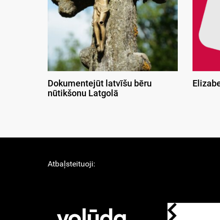
Dokumentejūt latvīšu bēru
Elizab
nūtikšonu Latgolā
Atbaļsteituoji: