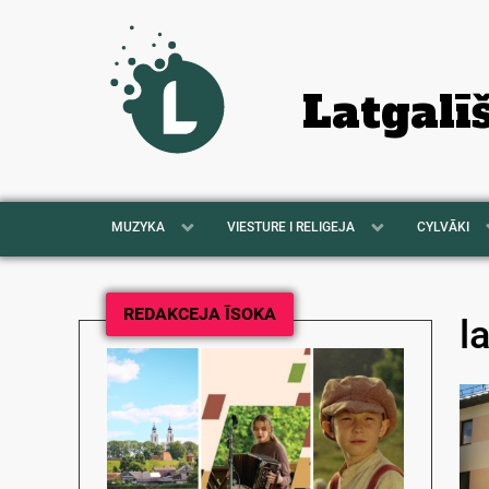
Latgalī
MUZYKA
VIESTURE I RELIGEJA
CYLVĀKI
REDAKCEJA ĪSOKA
l