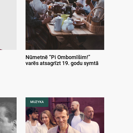
Nūmetnē “Pi Ombomīšim!”
varēs atsagrīzt 19. godu symtā
MUZYKA