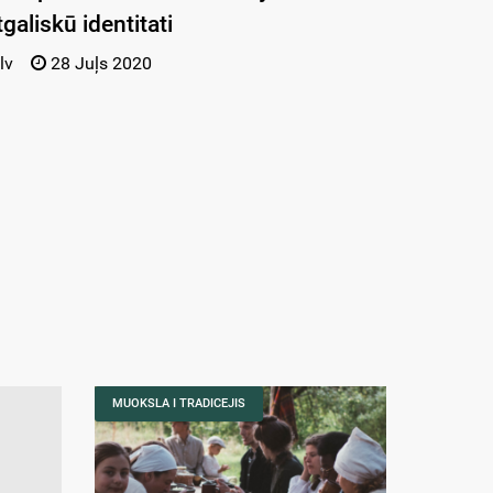
galiskū identitati
lv
28 Juļs 2020
MUOKSLA I TRADICEJIS