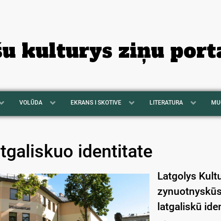
šu kulturys ziņu port
VOLŪDA
EKRANS I SKOTIVE
LITERATURA
MU
atgaliskuo identitate
Latgolys Kultu
zynuotnyskūs 
latgaliskū iden