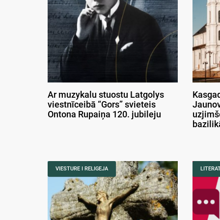
Ar muzykalu stuostu Latgolys
Kasgad
viestnīceibā “Gors” svieteis
Jaunov
Ontona Rupaiņa 120. jubileju
uzjimš
bazili
VIESTURE I RELIGEJA
LITERA