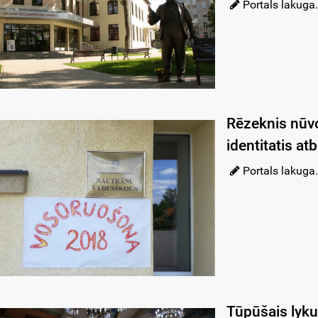
Portals lakuga.
Rēzeknis nūvo
identitatis a
Portals lakuga.
Tūpūšais lyku