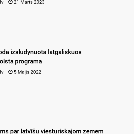
lv
21 Marts 2023
dā izsludynuota latgaliskuos
tbolsta programa
lv
5 Maijs 2022
ms par latvīšu viesturiskajom zemem