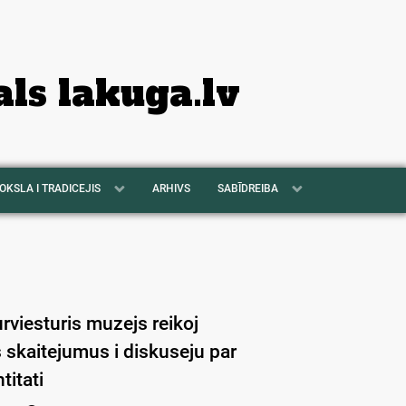
als lakuga.lv
OKSLA I TRADICEJIS
ARHIVS
SABĪDREIBA
rviesturis muzejs reikoj
skaitejumus i diskuseju par
titati