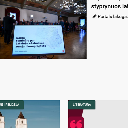
styprynuos lat
Portals lakuga.
E I RELIGEJA
LITERATURA