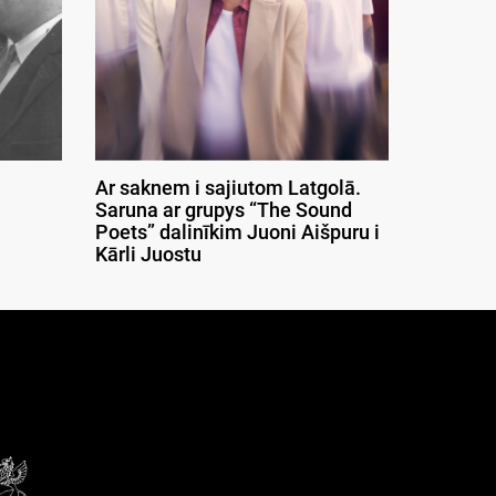
Ar saknem i sajiutom Latgolā.
Saruna ar grupys “The Sound
Poets” dalinīkim Juoni Aišpuru i
Kārli Juostu