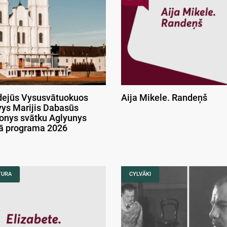
ejūs Vysusvātuokuos
Aija Mikele. Randeņš
ys Marijis Dabasūs
onys svātku Aglyunys
kā programa 2026
TURA
CYLVĀKI