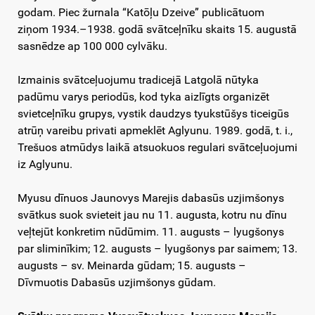
godam. Piec žurnala “Katōļu Dzeive” publicātuom
ziņom 1934.–1938. godā svātceļnīku skaits 15. augustā
sasnēdze ap 100 000 cylvāku.
Izmainis svātceļuojumu tradicejā Latgolā nūtyka
padūmu varys periodūs, kod tyka aizlīgts organizēt
svietceļnīku grupys, vystik daudzys tyukstūšys ticeigūs
atrūņ vareibu privati apmeklēt Aglyunu. 1989. godā, t. i.,
Trešuos atmūdys laikā atsuokuos regulari svātceļuojumi
iz Aglyunu.
Myusu dīnuos Jaunovys Marejis dabasūs uzjimšonys
svātkus suok svieteit jau nu 11. augusta, kotru nu dīnu
veļtejūt konkretim nūdūmim. 11. augusts – lyugšonys
par sliminīkim; 12. augusts – lyugšonys par saimem; 13.
augusts – sv. Meinarda gūdam; 15. augusts –
Dīvmuotis Dabasūs uzjimšonys gūdam.