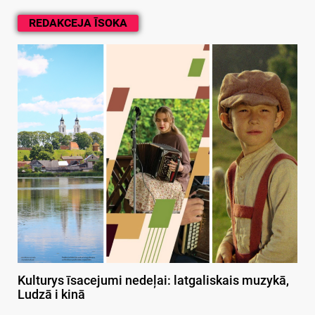
REDAKCEJA ĪSOKA
Kulturys īsacejumi nedeļai: latgaliskais muzykā,
Ludzā i kinā