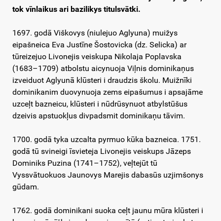
tok vīnlaikus ari bazilikys titulsvātki.
1697. godā Viškovys (niulejuo Aglyuna) muižys
eipašneica Eva Justīne Šostovicka (dz. Selicka) ar
tūreizejuo Livonejis veiskupa Nikolaja Poplavska
(1683–1709) atbolstu aicynuoja Viļnis dominikaņus
izveiduot Aglyunā klūsteri i draudzis školu. Muižnīki
dominikanim duovynuoja zems eipašumus i apsajāme
uzceļt bazneicu, klūsteri i nūdrūsynuot atbylstūšus
dzeivis apstuokļus divpadsmit dominikaņu tāvim.
1700. godā tyka uzcalta pyrmuo kūka bazneica. 1751.
godā tū svineigi īsvieteja Livonejis veiskups Jāzeps
Dominiks Puzina (1741–1752), veļtejūt tū
Vyssvātuokuos Jaunovys Marejis dabasūs uzjimšonys
gūdam.
1762. godā dominikani suoka ceļt jaunu mūra klūsteri i