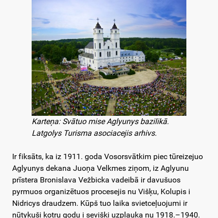
Karteņa: Svātuo mise Aglyunys bazilikā.
Latgolys Turisma asociacejis arhivs.
Ir fiksāts, ka iz 1911. goda Vosorsvātkim piec tūreizejuo
Aglyunys dekana Juoņa Velkmes ziņom, iz Aglyunu
prīstera Bronislava Vežbicka vadeibā ir davušuos
pyrmuos organizētuos procesejis nu Višķu, Kolupis i
Nidricys draudzem. Kūpš tuo laika svietceļuojumi ir
nūtykuši kotru godu i seviški uzplauka nu 1918.–1940.