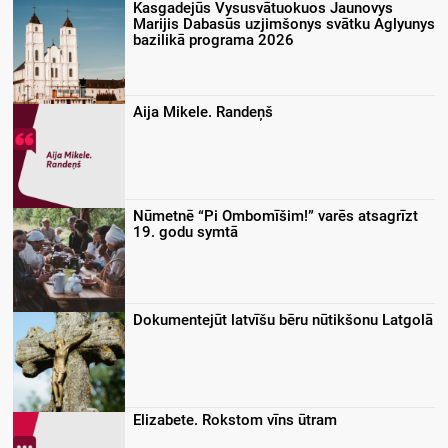
Kasgadejūs Vysusvātuokuos Jaunovys
Marijis Dabasūs uzjimšonys svātku Aglyunys
bazilikā programa 2026
Aija Mikele. Randeņš
Nūmetnē “Pi Ombomīšim!” varēs atsagrīzt
19. godu symtā
Dokumentejūt latvīšu bēru nūtikšonu Latgolā
Elizabete. Rokstom vīns ūtram