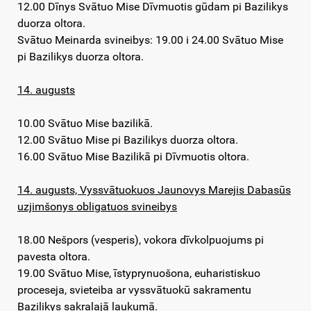
12.00 Dīnys Svātuo Mise Dīvmuotis gūdam pi Bazilikys
duorza oltora.
Svātuo Meinarda svineibys: 19.00 i 24.00 Svātuo Mise
pi Bazilikys duorza oltora.
14. augusts
10.00 Svātuo Mise bazilikā.
12.00 Svātuo Mise pi Bazilikys duorza oltora.
16.00 Svātuo Mise Bazilikā pi Dīvmuotis oltora.
14. augusts, Vyssvātuokuos Jaunovys Marejis Dabasūs
uzjimšonys obligatuos svineibys
18.00 Nešpors (vesperis), vokora dīvkolpuojums pi
pavesta oltora.
19.00 Svātuo Mise, īstyprynuošona, euharistiskuo
proceseja, svieteiba ar vyssvātuokū sakramentu
Bazilikys sakralajā laukumā.