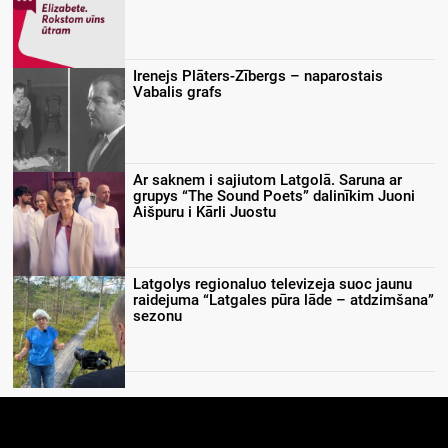
Irenejs Plāters-Zībergs – naparostais
Vabalis grafs
Ar saknem i sajiutom Latgolā. Saruna ar
grupys “The Sound Poets” dalinīkim Juoni
Aišpuru i Kārli Juostu
Latgolys regionaluo televizeja suoc jaunu
raidejuma “Latgales pūra lāde – atdzimšana”
sezonu