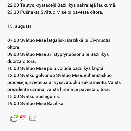
22.00 Tautys krystaceļš Bazilikys sakralajā laukumā.
23.30 Pušnakts Svātuo Mise pi pavesta oltora.
15. augusts
07.00 Svātuo Mise latgaliski Bazilikā pi Dīvmuotis
oltora.
09.00 Svātuo Mise ar īstyprynuošonu pi Bazilikys
duorza oltora.
10.00 Svātuo Mise pūļu volūdā bazilikys kriptā.
12.00 Svātku golvonuo Svātuo Mise, euharistiskuo
proceseja, svieteiba ar vyssvātuokū sakramentu, Vaļsts
prezidenta uzruna, vaļsts himna pi pavesta oltora.
15.00 Svātku nūslāgums.
19.00 Svātuo Mise Bazilikā.