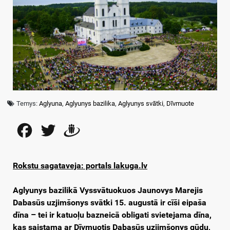
Temys:
Aglyuna
,
Aglyunys bazilika
,
Aglyunys svātki
,
Dīvmuote
Facebook
Twitter
Draugiem
Rokstu sagataveja: portals lakuga.lv
Aglyunys bazilikā Vyssvātuokuos Jaunovys Marejis
Dabasūs uzjimšonys svātki 15. augustā ir cīši eipaša
dīna – tei ir katuoļu bazneicā obligati svietejama dīna,
kas saistama ar Dīvmuotis Dabasūs uzjimšonys gūdu,