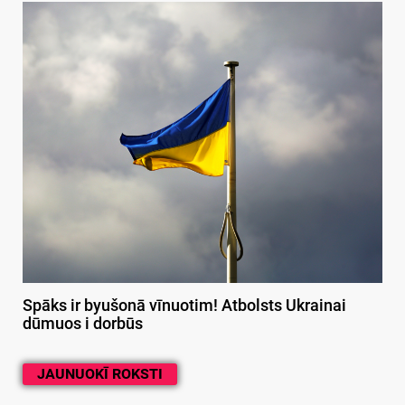
Spāks ir byušonā vīnuotim! Atbolsts Ukrainai
dūmuos i dorbūs
JAUNUOKĪ ROKSTI