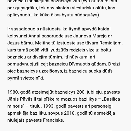
bazneicu īprīškejuos bazneicys vītā (cyti autori roksta
par guņsgrāku, tok nav skaidru viesturisku olūtu, kas
aplīcynuotu, ka kūka ākys byutu nūdagušys).
Ir sasaglobuojs nūstuosts, ka itymā apvydā kaidai
kolpyunei Annai pasaruodejuse Jaunova Mareja ar
Jezus bārnu. Meitine tū izstuostejuse tāvam Remigijam,
kurs tamā pošā vītā lyudzūtīs redziejs vizeju: boltu
bazneicu ar divejim tūrnim. Itī nūtykumi ari
pamudynuojuši ceļt bazneicu Dīvmuotis gūdam. Dreizi
piec bazneicys uzceļšonys, iz bazneicu suoka dūtīs
pyrmī svietceļnīki.
1980. godā atzeimejūt bazneicys 200. jubileju, pavests
Jānis Pāvils II tai pīškeira mozuos bazilikys
–
„Basilica
minoris” – titulu. 1993. godā pavests ari personeigi
apmeklēja baziliku, sovpus 2018. godā tū apmeklēja
niulejais pavests Francisks.