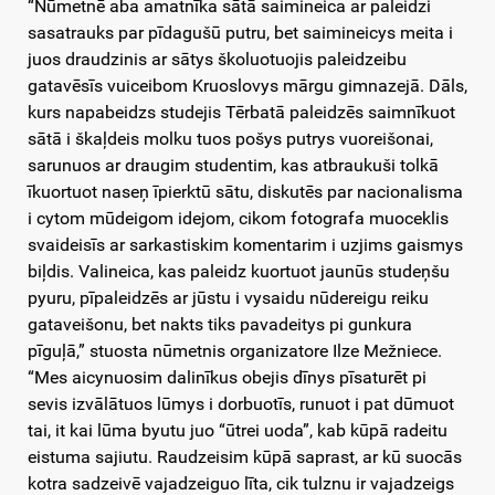
“Nūmetnē aba amatnīka sātā saimineica ar paleidzi
sasatrauks par pīdagušū putru, bet saimineicys meita i
juos draudzinis ar sātys školuotuojis paleidzeibu
gatavēsīs vuiceibom Kruoslovys mārgu gimnazejā. Dāls,
kurs napabeidzs studejis Tērbatā paleidzēs saimnīkuot
sātā i škaļdeis molku tuos pošys putrys vuoreišonai,
sarunuos ar draugim studentim, kas atbraukuši tolkā
īkuortuot naseņ īpierktū sātu, diskutēs par nacionalisma
i cytom mūdeigom idejom, cikom fotografa muoceklis
svaideisīs ar sarkastiskim komentarim i uzjims gaismys
biļdis. Valineica, kas paleidz kuortuot jaunūs studeņšu
pyuru, pīpaleidzēs ar jūstu i vysaidu nūdereigu reiku
gataveišonu, bet nakts tiks pavadeitys pi gunkura
pīguļā,” stuosta nūmetnis organizatore Ilze Mežniece.
“Mes aicynuosim dalinīkus obejis dīnys pīsaturēt pi
sevis izvālātuos lūmys i dorbuotīs, runuot i pat dūmuot
tai, it kai lūma byutu juo “ūtrei uoda”, kab kūpā radeitu
eistuma sajiutu. Raudzeisim kūpā saprast, ar kū suocās
kotra sadzeivē vajadzeiguo līta, cik tulznu ir vajadzeigs