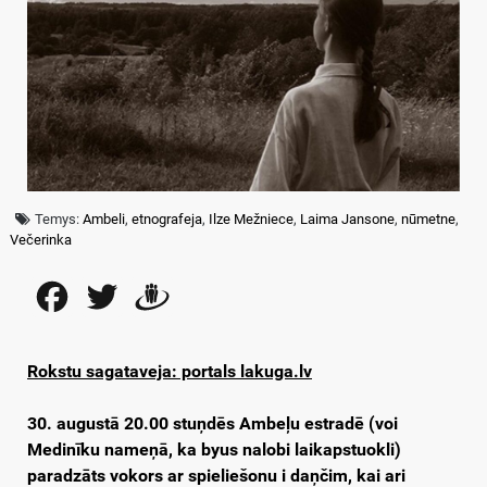
Temys:
Ambeli
,
etnografeja
,
Ilze Mežniece
,
Laima Jansone
,
nūmetne
,
Večerinka
Facebook
Twitter
Draugiem
Rokstu sagataveja: portals lakuga.lv
30. augustā 20.00 stuņdēs Ambeļu estradē (voi
Medinīku nameņā, ka byus nalobi laikapstuokli)
paradzāts vokors ar spieliešonu i daņčim, kai ari