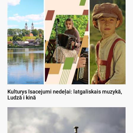
Kulturys īsacejumi nedeļai: latgaliskais muzykā,
Ludzā i kinā