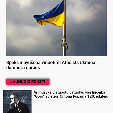
Spāks ir byušonā vīnuotim! Atbolsts Ukrainai
dūmuos i dorbūs
JAUNUOKĪ ROKSTI
Ar muzykalu stuostu Latgolys viestnīceibā
“Gors” svieteis Ontona Rupaiņa 120. jubileju