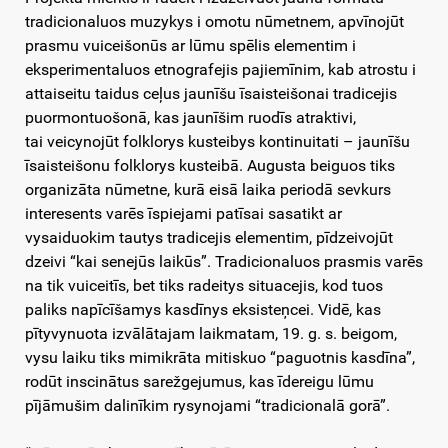
tradicionaluos muzykys i omotu nūmetnem, apvīnojūt
prasmu vuiceišonūs ar lūmu spēlis elementim i
eksperimentaluos etnografejis pajiemīnim, kab atrostu i
attaiseitu taidus ceļus jaunīšu īsaisteišonai tradicejis
puormontuošonā, kas jaunīšim ruodīs atraktivi,
tai veicynojūt folklorys kusteibys kontinuitati – jaunīšu
īsaisteišonu folklorys kusteibā. Augusta beiguos tiks
organizāta nūmetne, kurā eisā laika periodā sevkurs
interesents varēs īspiejami patīsai sasatikt ar
vysaiduokim tautys tradicejis elementim, pīdzeivojūt
dzeivi “kai senejūs laikūs”. Tradicionaluos prasmis varēs
na tik vuiceitīs, bet tiks radeitys situacejis, kod tuos
paliks napīcīšamys kasdīnys eksisteņcei. Vidē, kas
pītyvynuota izvālātajam laikmatam, 19. g. s. beigom,
vysu laiku tiks mimikrāta mitiskuo “paguotnis kasdīna”,
rodūt inscinātus sarežgejumus, kas īdereigu lūmu
pījāmušim dalinīkim rysynojami “tradicionalā gorā”.