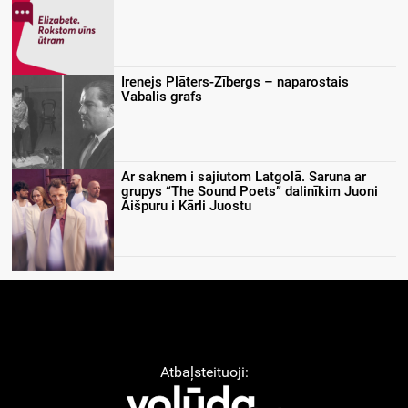
Irenejs Plāters-Zībergs – naparostais
Vabalis grafs
Ar saknem i sajiutom Latgolā. Saruna ar
grupys “The Sound Poets” dalinīkim Juoni
Aišpuru i Kārli Juostu
Atbaļsteituoji: