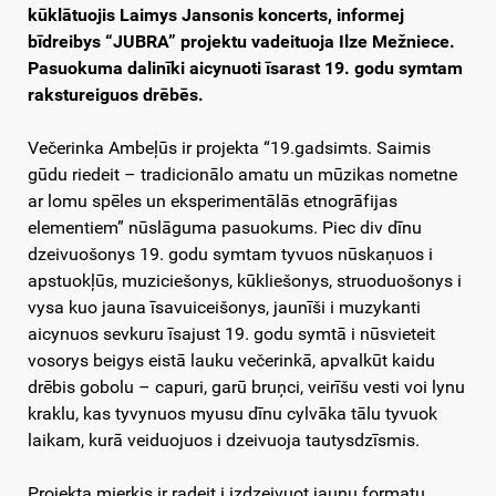
kūklātuojis Laimys Jansonis koncerts, informej
bīdreibys “JUBRA” projektu vadeituoja Ilze Mežniece.
Pasuokuma dalinīki aicynuoti īsarast 19. godu symtam
rakstureiguos drēbēs.
Večerinka Ambeļūs ir projekta “19.gadsimts. Saimis
gūdu riedeit – tradicionālo amatu un mūzikas nometne
ar lomu spēles un eksperimentālās etnogrāfijas
elementiem” nūslāguma pasuokums. Piec div dīnu
dzeivuošonys 19. godu symtam tyvuos nūskaņuos i
apstuokļūs, muziciešonys, kūkliešonys, struoduošonys i
vysa kuo jauna īsavuiceišonys, jaunīši i muzykanti
aicynuos sevkuru īsajust 19. godu symtā i nūsvieteit
vosorys beigys eistā lauku večerinkā, apvalkūt kaidu
drēbis gobolu – capuri, garū bruņci, veirīšu vesti voi lynu
kraklu, kas tyvynuos myusu dīnu cylvāka tālu tyvuok
laikam, kurā veiduojuos i dzeivuoja tautysdzīsmis.
Projekta mierkis ir radeit i izdzeivuot jaunu formatu