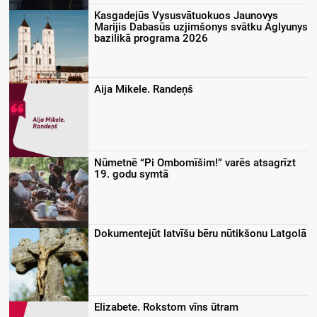
Kasgadejūs Vysusvātuokuos Jaunovys
Marijis Dabasūs uzjimšonys svātku Aglyunys
bazilikā programa 2026
Aija Mikele. Randeņš
Nūmetnē “Pi Ombomīšim!” varēs atsagrīzt
19. godu symtā
Dokumentejūt latvīšu bēru nūtikšonu Latgolā
Elizabete. Rokstom vīns ūtram