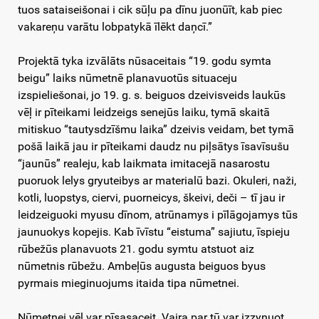
tuos sataiseišonai i cik sūļu pa dīnu juonūīt, kab piec
vakareņu varātu lobpatykā īlēkt daņcī.”
Projektā tyka izvālāts nūsaceitais “19. godu symta
beigu” laiks nūmetnē planavuotūs situaceju
izspieliešonai, jo 19. g. s. beiguos dzeivisveids laukūs
vēļ ir pīteikami leidzeigs senejūs laiku, tymā skaitā
mitiskuo “tautysdzīšmu laika” dzeivis veidam, bet tymā
pošā laikā jau ir pīteikami daudz nu piļsātys īsavīsušu
“jaunūs” realeju, kab laikmata imitacejā nasarostu
puoruok lelys gryuteibys ar materialū bazi. Okuleri, naži,
kotli, luopstys, ciervi, puorneicys, škeivi, deči – tī jau ir
leidzeiguoki myusu dīnom, atrūnamys i pīlāgojamys tūs
jaunuokys kopejis. Kab īvīstu “eistuma” sajiutu, īspieju
rūbežūs planavuots 21. godu symtu atstuot aiz
nūmetnis rūbežu. Ambeļūs augusta beiguos byus
pyrmais mieginuojums itaida tipa nūmetnei.
Nūmetnei vēļ var pīsasaceit. Vaira par tū var izzynuot