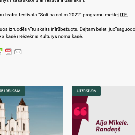
unys i sasatikšonu ar festivala dalinīkim.
nu teatra festivala “Soli pa solim 2022” programu meklej
ITE.
uos izruodēs vītu skaits ir īrūbežuots. Deļtam beleti juoīsaguodoj
S kasē i Rēzeknis Kulturys noma kasē.
E I RELIGEJA
LITERATURA