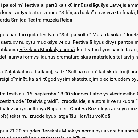
li pa solim” festivala, partū ka tikū ir nūsaslāgušys Latvejis am
knis Tautys teatra izruode “Sibīrijas haiku” ir izvierzeita finalā, 
arda Smiļģa Teatra muzejā Reigā.
pus par ituo goda festivalu “Soli pa solim” Māra dasoka: “Itūrei
 sastuov nu cytu muokslys veidu. Festivalā byus divys pantonimy
atikšona
Rēzeknis Muokslys nomā
, kur teatris byus saisteits a
lēt jaunys formys, jaunus dramaturgiskūs materialus tai arviņ nu
 Zaļaiskalns ari atkluoj, ka iz “Soli pa solim” kai skateituoji br
reigi pīminēt, ka ari itūgod vysim skateituojim piec izruodem by
tra festivalu 16. septembrī 18.00 stuņdēs Latgolys viestnīceibā
certizruode “Dzeivis graidi”. Izruodis idejis autors ir veiru kuora
ginaldzīsmys ar Ilonys Rupainis i Guntrys Kuzminys-Juknys muzyk
bīs) tekstim. Izruode byus latgalīšu i latvīšu volūdā.
pus 21.30 stuņdēs Rēzeknis Muoklys nomā byus vareiba apmeklēt