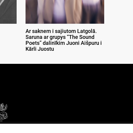
Ar saknem i sajiutom Latgolā.
Saruna ar grupys “The Sound
Poets” dalinīkim Juoni Aišpuru i
Kārli Juostu