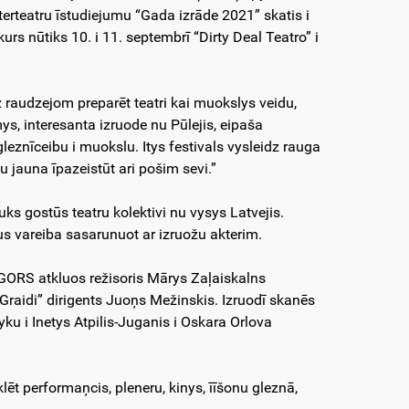
aterteatru īstudiejumu “Gada izrāde 2021” skatis i
kurs nūtiks 10. i 11. septembrī “Dirty Deal Teatro” i
z raudzejom preparēt teatri kai muokslys veidu,
s, interesanta izruode nu Pūlejis, eipaša
r gleznīceibu i muokslu. Itys festivals vysleidz rauga
 jauna īpazeistūt ari pošim sevi.”
auks gostūs teatru kolektivi nu vysys Latvejis.
us vareiba sasarunuot ar izruožu akterim.
 GORS atkluos režisoris Mārys Zaļaiskalns
 “Graidi” dirigents Juoņs Mežinskis. Izruodī skanēs
u i Inetys Atpilis-Juganis i Oskara Orlova
 performaņcis, pleneru, kinys, īīšonu gleznā,