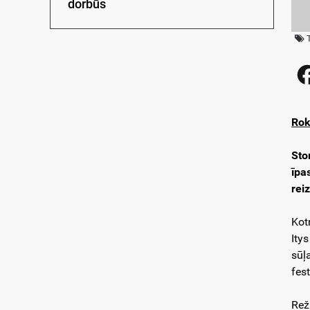
dorbūs
Rok
Sto
īpa
rei
Kot
Itys
sūļ
fest
Rež