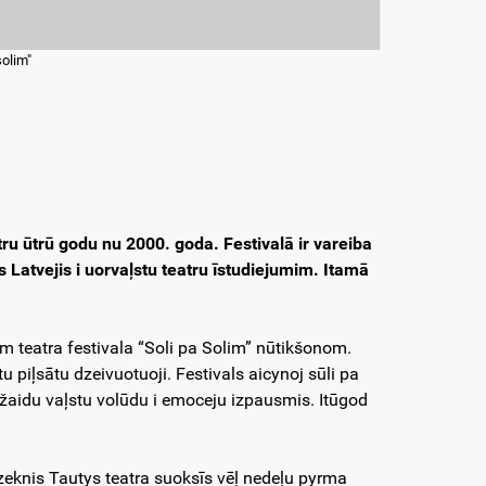
solim"
tru ūtrū godu nu 2000. goda. Festivalā ir vareiba
 Latvejis i uorvaļstu teatru īstudiejumim. Itamā
m teatra festivala “Soli pa Solim” nūtikšonom.
ytu piļsātu dzeivuotuoji. Festivals aicynoj sūli pa
ažaidu vaļstu volūdu i emoceju izpausmis. Itūgod
zeknis Tautys teatra suoksīs vēļ nedeļu pyrma