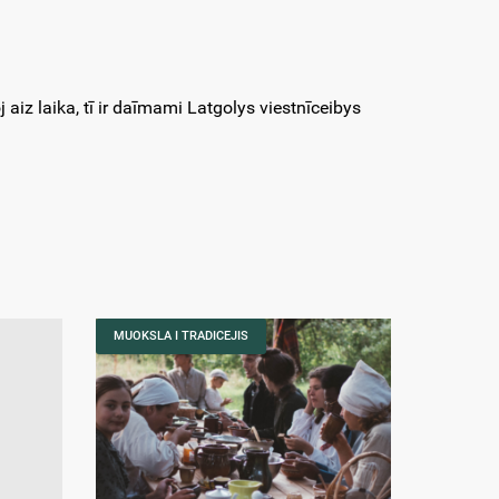
 aiz laika, tī ir daīmami Latgolys viestnīceibys
MUOKSLA I TRADICEJIS