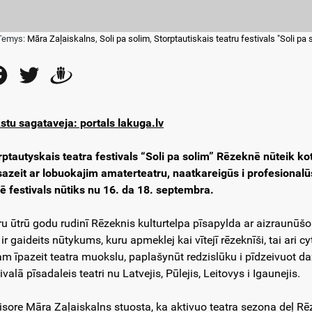
Temys:
Māra Zaļaiskalns
,
Soli pa solim
,
Storptautiskais teatru festivals "Soli pa 
Facebook
Twitter
Draugiem
stu sagataveja: portals lakuga.lv
rptautyskais teatra festivals “Soli pa solim” Rēzeknē nūteik ko
sazeit ar lobuokajim amaterteatru, naatkareigūs i profesionalūs
zē festivals nūtiks nu 16. da 18. septembra.
ru ūtrū godu rudinī Rēzeknis kulturtelpa pīsapylda ar aizraunūšo
 ir gaideits nūtykums, kuru apmeklej kai vītejī rēzeknīši, tai ari c
am īpazeit teatra muokslu, paplašynūt redzislūku i pīdzeivuot d
ivalā pīsadaleis teatri nu Latvejis, Pūlejis, Leitovys i Igaunejis.
isore Māra Zaļaiskalns stuosta, ka aktivuo teatra sezona deļ Rē