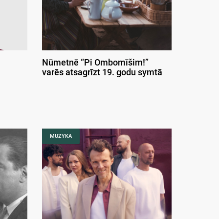
Nūmetnē “Pi Ombomīšim!”
varēs atsagrīzt 19. godu symtā
MUZYKA