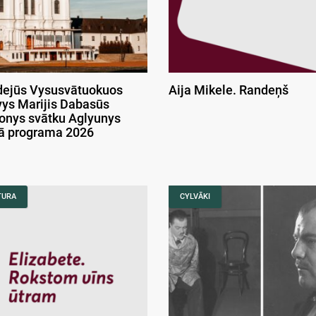
ejūs Vysusvātuokuos
Aija Mikele. Randeņš
ys Marijis Dabasūs
onys svātku Aglyunys
kā programa 2026
TURA
CYLVĀKI