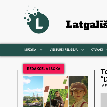
Latgalī
MUZYKA
VIESTURE I RELIGEJA
CYLVĀKI
REDAKCEJA ĪSOKA
Te
“D
P