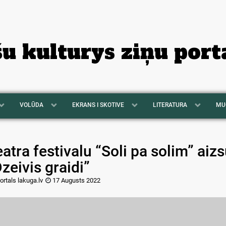
šu kulturys ziņu port
VOLŪDA
EKRANS I SKOTIVE
LITERATURA
MU
atra festivalu “Soli pa solim” ai
zeivis graidi”
ortals lakuga.lv
17 Augusts 2022