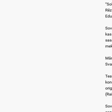
“So
Rēze
Edu
Sov
kas
sas
mek
Māra
Sva
Tea
kon
ori
(Rai
Sov