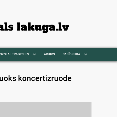
als lakuga.lv
OKSLA I TRADICEJIS
ARHIVS
SABĪDREIBA
zsuoks koncertizruode