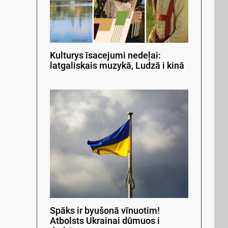
Kulturys īsacejumi nedeļai:
latgaliskais muzykā, Ludzā i kinā
Spāks ir byušonā vīnuotim!
Atbolsts Ukrainai dūmuos i