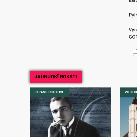
sar
Pyl
Vys
GOR
JAUNUOKĪ ROKSTI
EKRANS I SKOTIVE
VIESTUR