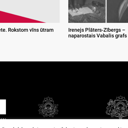
ete. Rokstom vīns ūtram
Irenejs Plāters-Zībergs –
naparostais Vabalis grafs