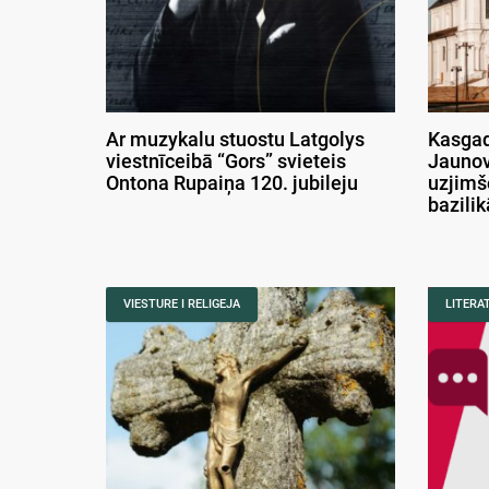
Ar muzykalu stuostu Latgolys
Kasgad
viestnīceibā “Gors” svieteis
Jaunov
Ontona Rupaiņa 120. jubileju
uzjimš
bazili
VIESTURE I RELIGEJA
LITERA