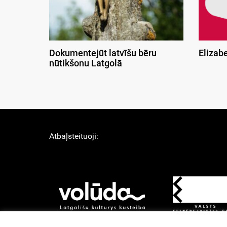
Dokumentejūt latvīšu bēru
Elizab
nūtikšonu Latgolā
Atbaļsteituoji: