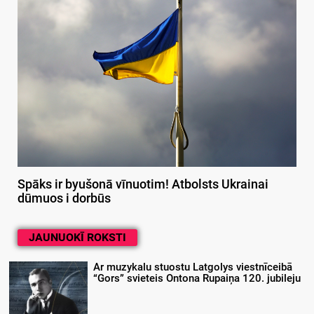
Spāks ir byušonā vīnuotim! Atbolsts Ukrainai
dūmuos i dorbūs
JAUNUOKĪ ROKSTI
Ar muzykalu stuostu Latgolys viestnīceibā
“Gors” svieteis Ontona Rupaiņa 120. jubileju