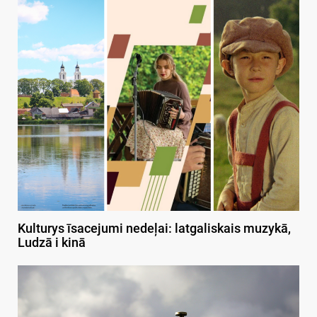
Kulturys īsacejumi nedeļai: latgaliskais muzykā,
Ludzā i kinā