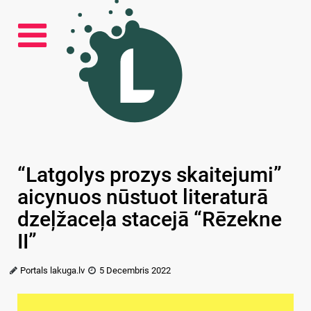
“Latgolys prozys skaitejumi”
aicynuos nūstuot literaturā
dzeļžaceļa stacejā “Rēzekne
II”
Portals lakuga.lv
5 Decembris 2022