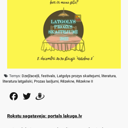
Temys:
Dzeļžaceļš
,
festivals
,
Latgolys prozys skaitejumi
,
literatura
,
literatura latgaliski
,
Prozas lasījumi
,
Rēzekne
,
Rēzekne II
Facebook
Twitter
Draugiem
Rokstu sagataveja: portals lakuga.lv