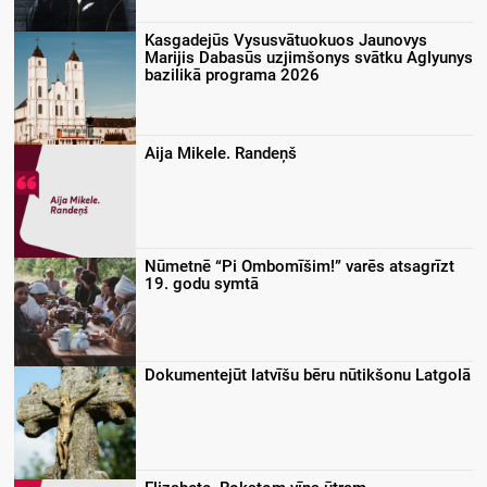
Kasgadejūs Vysusvātuokuos Jaunovys
Marijis Dabasūs uzjimšonys svātku Aglyunys
bazilikā programa 2026
Aija Mikele. Randeņš
Nūmetnē “Pi Ombomīšim!” varēs atsagrīzt
19. godu symtā
Dokumentejūt latvīšu bēru nūtikšonu Latgolā