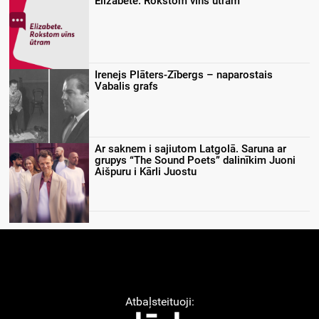
Elizabete. Rokstom vīns ūtram
Irenejs Plāters-Zībergs – naparostais
Vabalis grafs
Ar saknem i sajiutom Latgolā. Saruna ar
grupys “The Sound Poets” dalinīkim Juoni
Aišpuru i Kārli Juostu
Atbaļsteituoji: