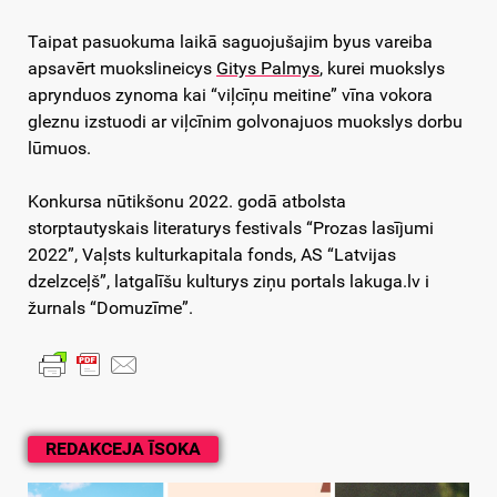
Taipat pasuokuma laikā saguojušajim byus vareiba
apsavērt muokslineicys
Gitys Palmys
, kurei muokslys
aprynduos zynoma kai “viļcīņu meitine” vīna vokora
gleznu izstuodi ar viļcīnim golvonajuos muokslys dorbu
lūmuos.
Konkursa nūtikšonu 2022. godā atbolsta
storptautyskais literaturys festivals “Prozas lasījumi
2022”, Vaļsts kulturkapitala fonds, AS “Latvijas
dzelzceļš”, latgalīšu kulturys ziņu portals lakuga.lv i
žurnals “Domuzīme”.
REDAKCEJA ĪSOKA