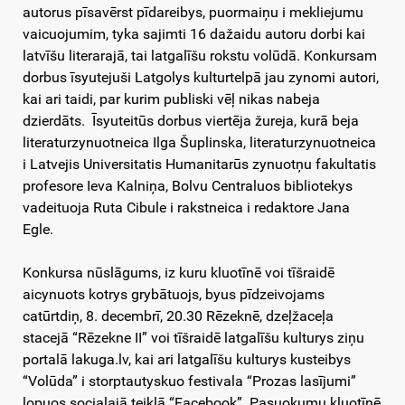
autorus pīsavērst pīdareibys, puormaiņu i mekliejumu
vaicuojumim, tyka sajimti 16 dažaidu autoru dorbi kai
latvīšu literarajā, tai latgalīšu rokstu volūdā. Konkursam
dorbus īsyutejuši Latgolys kulturtelpā jau zynomi autori,
kai ari taidi, par kurim publiski vēļ nikas nabeja
dzierdāts. Īsyuteitūs dorbus viertēja žureja, kurā beja
literaturzynuotneica Ilga Šuplinska, literaturzynuotneica
i Latvejis Universitatis Humanitarūs zynuotņu fakultatis
profesore Ieva Kalniņa, Bolvu Centraluos bibliotekys
vadeituoja Ruta Cibule i rakstneica i redaktore Jana
Egle.
Konkursa nūslāgums, iz kuru kluotīnē voi tīšraidē
aicynuots kotrys grybātuojs, byus pīdzeivojams
catūrtdiņ, 8. decembrī, 20.30 Rēzeknē, dzeļžaceļa
stacejā “Rēzekne II” voi tīšraidē latgalīšu kulturys ziņu
portalā lakuga.lv, kai ari latgalīšu kulturys kusteibys
“Volūda” i storptautyskuo festivala “Prozas lasījumi”
lopuos socialajā teiklā “Facebook”. Pasuokumu kluotīnē