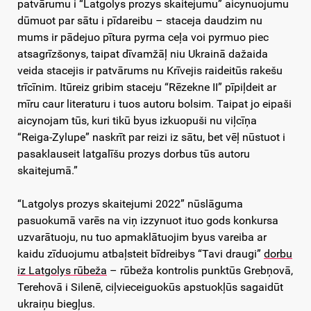
patvārumu i “Latgolys prozys skaitejumu” aicynuojumu
dūmuot par sātu i pīdareibu – staceja daudzim nu
mums ir pādejuo pītura pyrma ceļa voi pyrmuo piec
atsagrīzšonys, taipat dīvamžāļ niu Ukrainā dažaida
veida stacejis ir patvārums nu Krīvejis raideitūs rakešu
trīcīnim. Itūreiz gribim staceju “Rēzekne II” pīpiļdeit ar
mīru caur literaturu i tuos autoru bolsim. Taipat jo eipaši
aicynojam tūs, kuri tikū byus izkuopuši nu viļcīņa
“Reiga-Zylupe” naskrīt par reizi iz sātu, bet vēļ nūstuot i
pasaklauseit latgalīšu prozys dorbus tūs autoru
skaitejumā.”
“Latgolys prozys skaitejumi 2022” nūslāguma
pasuokumā varēs na viņ izzynuot ituo gods konkursa
uzvarātuoju, nu tuo apmaklātuojim byus vareiba ar
kaidu zīduojumu atbaļsteit bīdreibys “Tavi draugi”
dorbu
iz Latgolys rūbeža
– rūbeža kontrolis punktūs Grebņovā,
Terehovā i Silenē, ciļvieceiguokūs apstuokļūs sagaidūt
ukraiņu biegļus.