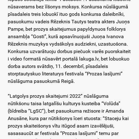
nūsaverams bez īīšonys moksys. Konkursa nūslāgumā
pīsadaleis treis lobuokī ituo gods konkursa daleibnīki,
pasuokumu vadeis Rēzeknis Tautys teatra akters Juoņs
Pampe, bet prozys skaitejumus papyldynuos folklorys
ansambļa “Gosti”, kurā apsavīnuojuši Juoņa Ivanova
Rēzeknis muzykys vydsškolys audziekni, uzastuošona.
Konkursa uzvarātuoju dorbus piečuok varēs puorskaiteit
i video formatā nūsavērt portalā lakuga.lv, bet lobuokuo
dorba autors svātdiņ, 11. decembrī, pīsadaleis
storptautyskuo literaturys festivala “Prozas lasījumi”
nūslāguma pasuokumā Reigā.
“Latgolys prozys skaitejumi 2022” nūslāguma
nūtikšonu taisa latgalīšu kulturys kusteiba “Volūda”
(bīdreiba “LgSC”), bet pasuokuma režisore ir Amanda
Anusāne, kura par nūtikšonys īceri stuosta: “Staceju kai
prozys skaiteišonys vītu itūgod asam izavēlējuši,
sasasaucūt ar festivala “Prozas lasījumi” temu par