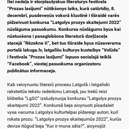
Itei nedeļa ir storptautyskuo literaturys festivala
“Prozas lasījumi” nūtikšonys laiks, kurā catūrtdiņ, 8.
decembrī, pusdeveņūs vokorā kluotīnē i tīšraidē varēs
pīdzeivuot konkursa “Latgolys prozys skaitejumi 2022”
nūslāguma pasuokumu. Konkursa nūslāgums byus kai
nūstuošona i pasaglobšona literaturā dzeļžaceļa
stacejā “Rēzekne II”, bet tuo tīšraide byus nūsaverama
portalā lakuga.lv, latgalīšu kulturys kusteibys “Volūda”
i festivala “Prozas lasījumi” lopuos socialajā teiklā
“Facebook”, viestej pasuokuma organizatoru
publicātuo informaceja.
Kab veicynuotu literarū procesu Latgolā i latgaliski
raksteitūs tekstu radeišonu Latvejā, jau trešū reizi
bīdreiba “LgSC” izsludynuoja konkursu “Latgolys prozys
skaitejumi 2022”. Konkursā beja aicynuoti pīsadaleit
vysa vacuma Latgolys kulturtelpai pīdareigi autori, kurī
roksta prozu. “Latgolys prozys skaitejumūs 2022”, kurūs
devize itūgod beja “Kur ir muna sāta?”, aicynojūt