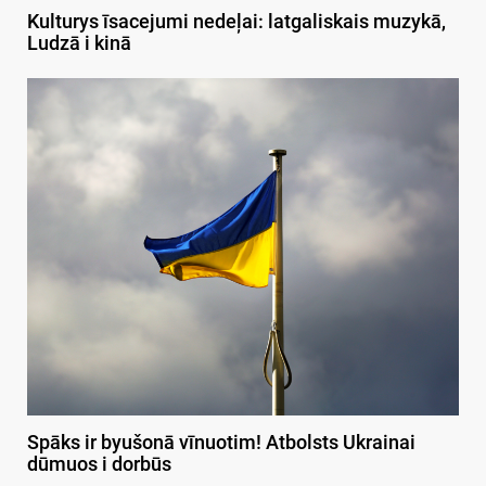
Kulturys īsacejumi nedeļai: latgaliskais muzykā,
Ludzā i kinā
Spāks ir byušonā vīnuotim! Atbolsts Ukrainai
dūmuos i dorbūs