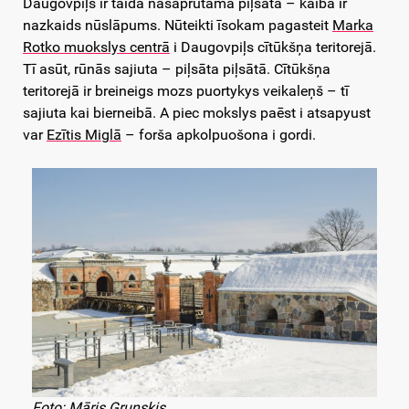
Daugovpiļs ir taida nasaprūtama piļsāta – kaiba ir
nazkaids nūslāpums. Nūteikti īsokam pagasteit
Marka
Rotko muokslys centrā
i Daugovpiļs cītūkšņa teritorejā.
Tī asūt, rūnās sajiuta – piļsāta piļsātā. Cītūkšņa
teritorejā ir breineigs mozs puortykys veikaleņš – tī
sajiuta kai bierneibā. A piec mokslys paēst i atsapyust
var
Ezītis Miglā
– forša apkolpuošona i gordi.
Foto: Māris Grunskis