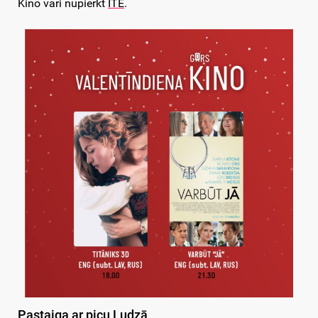
Kino vari nūpierkt
ITE
.
Pastaiga ar picu Ludzā