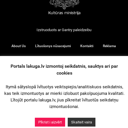
Izstruoduots ar
Gantry
paleidzeibu
About Us
Lītuošonys nūsacejumi
Kontakti
Reklama
Portals lakuga.lv izmontoj seikdatnis, sauktys ari par
cookies
© 2026
Itymā sātyslopā īvītuotys veiktspiejis/analitiskuos seikdatnis,
iz augšu
kas teik izmontuotys ar mierki izlobuot pakolpuojuma kvalitati.
Lītojūt portalu lakuga.lv, jius pīkreitat īvītuotūs seikdatņu
izmontuošonai.
Pīkrist i aizvērt
Skaiteit vaira