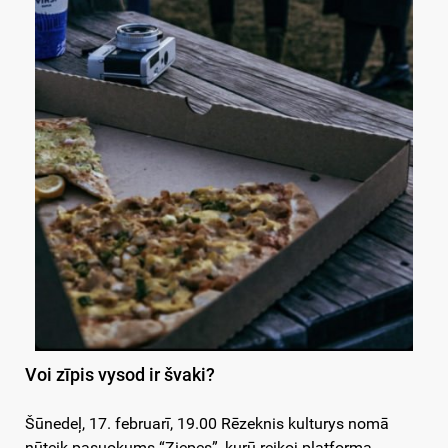
Voi zīpis vysod ir švaki?
Šūnedeļ, 17. februarī, 19.00 Rēzeknis kulturys nomā
nūteik pasuokums
“Ziepes”
, kurū reikoj platforma