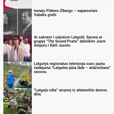
Irenejs Plāters-Zībergs – naparostais
Vabalis grafs
Ar saknem i sajiutom Latgolā. Saruna ar
grupys “The Sound Poets” dalinīkim Juoni
Aišpuru i Kārli Juostu
Latgolys regionaluo televizeja suoc jaunu
raidejuma “Latgales pūra lāde – atdzimšana”
sezonu
“Latgaļu sāta” aicynoj iz attaiseitūs durovu
dīnu