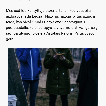
Mes šod tod kai syltajā sezonā, tai ari kod vāsuoks
aizbraucam da Ludzai. Nazynu, nazkas pi tūs azaru ir
taids, kas pīvalk. Kod Ludzys azari apstaiguoti i
puorbaudeits, ka piļsdrupys iz vītys, nūteikti var garšeigi
sevi palutynuot picerejā
Astotais Rajons
. Pi jūs vysod
gordi!