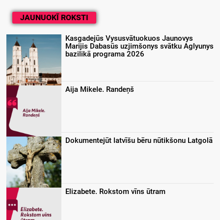
JAUNUOKĪ ROKSTI
Kasgadejūs Vysusvātuokuos Jaunovys
Marijis Dabasūs uzjimšonys svātku Aglyunys
bazilikā programa 2026
Aija Mikele. Randeņš
Dokumentejūt latvīšu bēru nūtikšonu Latgolā
Elizabete. Rokstom vīns ūtram