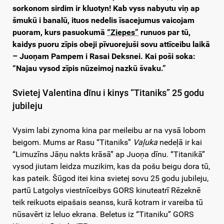
sorkonom sirdim ir kluotyn! Kab vyss nabyutu viņ ap
šmukū i banalū, ituos nedelis īsacejumus vaicojam
puoram, kurs pasuokumā
“Ziepes”
runuos par tū,
kaidys puoru zīpis obeji pīvuorejuši sovu attīceibu laikā
– Juoņam Pampem i Rasai Deksnei.
Kai poši soka:
“Najau vysod zīpis nūzeimoj nazkū švaku.”
Svietej Valentina dīnu i kinys “Titaniks” 25 godu
jubileju
Vysim labi zynoma kina par meileibu ar na vysā lobom
beigom. Mums ar Rasu “Titaniks”
Vaļuka
nedeļā ir kai
“Limuzīns Jāņu nakts krāsā” ap Juoņa dīnu. “Titanikā”
vysod jiutam leidza muzikim, kas da pošu beigu dora tū,
kas pateik. Šūgod itei kina svietej sovu 25 godu jubileju,
partū Latgolys viestnīceibys GORS kinuteatrī Rēzeknē
teik reikuots eipašais seanss, kurā kotram ir vareiba tū
nūsavērt iz leluo ekrana. Beletus iz “Titaniku” GORS