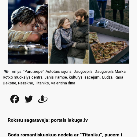
Temys:
"Pāru ziepe"
,
Astotais rajons
,
Daugovpiļs
,
Daugovpiļs Marka
Rotko muokslys centrs
,
Jānis Pampe
,
kulturys īsacejumi
,
Ludza
,
Rasa
Deksne
,
Rēzekne
,
Titāniks
,
Valentina dīna
Facebook
Twitter
Draugiem
Rokstu sagataveja: portals lakuga.lv
Goda romantiskuokuo nedeļa ar “Titaniku”, pučem i