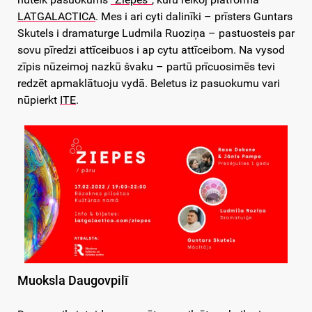
LATGALACTICA
. Mes i ari cyti dalinīki – prīsters Guntars
Skutels i dramaturge Ludmila Ruoziņa – pastuosteis par
sovu pīredzi attīceibuos i ap cytu attīceibom. Na vysod
zīpis nūzeimoj nazkū švaku – partū prīcuosimēs tevi
redzēt apmaklātuoju vydā. Beletus iz pasuokumu vari
nūpierkt
ITE
.
Muoksla Daugovpilī