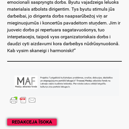
emocionali saspryngts dorbs. Byutu vajadzeigs leluoks
materialais atbolsts dirigentim. Tys byutu stimuls jūs
darbeibai, jo dirigenta dorbs naapsarūbežoj viņ ar
mieginuojumūs i koncertūs pavadeitom stuņdem. Jim ir
juoveic dorbs pi repertuara sagatavuošonys, tuo
interpetacejis, taipoš vyss organizatoriskais dorbs i
daudzi cyti aizdavumi kora darbeibys nūdrūsynuošonā.
Kab vysim skaneigi i harmoniski!”
REDAKCEJA ĪSOKA