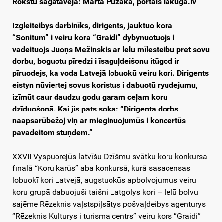
Rokstu sagataveja: Marta Puzāka, portals lakuga.lv
Izgleiteibys darbinīks, dirigents, jauktuo kora
“Sonitum” i veiru kora “Graidi” dybynuotuojs i
vadeituojs Juoņs Mežinskis ar lelu mīlesteibu pret sovu
dorbu, boguotu pīredzi i īsaguļdeišonu itūgod ir
pīruodejs, ka voda Latvejā lobuokū veiru kori. Dirigents
eistyn nūviertej sovus koristus i dabuotū ryudejumu,
izīmūt caur
daudzu godu garam ceļam koru
dzīduošonā. Kai jis pats soka: “Dirigenta dorbs
naapsarūbežoj viņ ar mieginuojumūs i koncertūs
pavadeitom stuņdem.”
XXVII Vyspuorejūs latvīšu Dzīšmu svātku koru konkursa
finalā “Koru karūs” aba konkursā, kurā sasacenšas
lobuokī kori Latvejā, augstuokūs apbolvojumus veiru
koru grupā dabuojuši taišni Latgolys kori – lelū bolvu
sajēme Rēzeknis vaļstspiļsātys pošvaļdeibys agenturys
“Rēzeknis Kulturys i turisma centrs” veiru kors “Graidi”