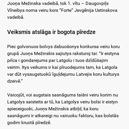
Juoņa Mežinska vadeibā, tok 1. vītu – Daugovpiļs
Vīneibys noma veiru kors “Forte” Jevgēnija Ustinskova
vadeibā.
Veiksmis atslāga ir bogota pīredze
Piec golvonuos bolvys dabuošonys konkursa veiru koru
grupā Juoņs Mežinskis sajiutys raksturoj tai: “Ir eistyna
prīca i gondarejums par Latgolu i tuos dzīdūšajim
veirim. Itys veikums ir kai pīruodejums tam, ka Latgola
var dūt vysaugstuokū īguļdejumu Latvejis koru kulturys
dzeivē.”
Vaicojūt, voi augstais sasnāgums taišni veiru korim nu
Latgolys saisteits ar tū, ka Latgolys veiru bolsi ir eistyn
spieceiguoki, Juoņs Mežinskis atbiļd, ka koru
sasnāgumi ir atkareigi nu vairuoku faktoru, kas bolstās
godim kruotā pīredzē.