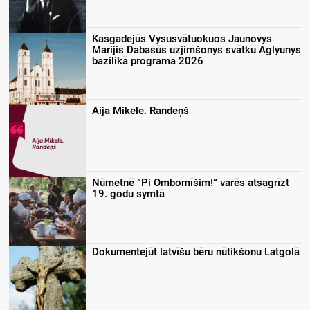
Kasgadejūs Vysusvātuokuos Jaunovys
Marijis Dabasūs uzjimšonys svātku Aglyunys
bazilikā programa 2026
Aija Mikele. Randeņš
Nūmetnē “Pi Ombomīšim!” varēs atsagrīzt
19. godu symtā
Dokumentejūt latvīšu bēru nūtikšonu Latgolā