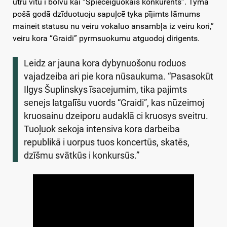
ūtrū vītu i bolvu kai “Spieceiguokais konkurents”. Tymā
pošā godā dzīduotuoju sapuļcē tyka pījimts lāmums
maineit statusu nu veiru vokaluo ansambļa iz veiru kori,”
veiru kora “Graidi” pyrmsuokumu atguodoj dirigents.
Leidz ar jauna kora dybynuošonu roduos
vajadzeiba ari pie kora nūsaukuma. “Pasasokūt
Ilgys Šuplinskys īsacejumim, tika pajimts
senejs latgalīšu vuords “Graidi”, kas nūzeimoj
kruosainu dzeiporu audaklā ci kruosys sveitru.
Tuoļuok sekoja intensiva kora darbeiba
republikā i uorpus tuos koncertūs, skatēs,
dzīšmu svātkūs i konkursūs.”