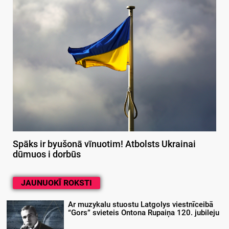
Spāks ir byušonā vīnuotim! Atbolsts Ukrainai
dūmuos i dorbūs
JAUNUOKĪ ROKSTI
Ar muzykalu stuostu Latgolys viestnīceibā
“Gors” svieteis Ontona Rupaiņa 120. jubileju