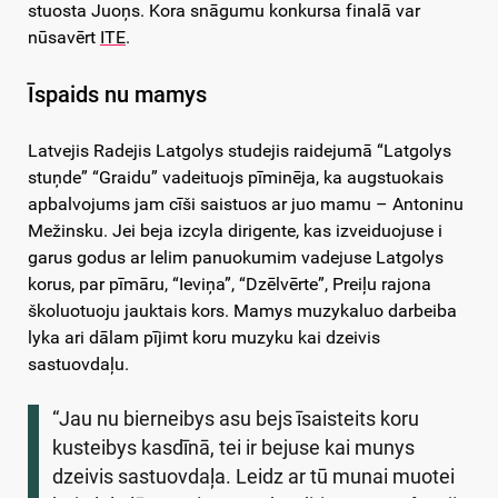
stuosta Juoņs. Kora snāgumu konkursa finalā var
nūsavērt
ITE
.
Īspaids nu mamys
Latvejis Radejis Latgolys studejis raidejumā “Latgolys
stuņde” “Graidu” vadeituojs pīminēja, ka augstuokais
apbalvojums jam cīši saistuos ar juo mamu – Antoninu
Mežinsku. Jei beja izcyla dirigente, kas izveiduojuse i
garus godus ar lelim panuokumim vadejuse Latgolys
korus, par pīmāru, “Ieviņa”, “Dzēlvērte”, Preiļu rajona
školuotuoju jauktais kors. Mamys muzykaluo darbeiba
lyka ari dālam pījimt koru muzyku kai dzeivis
sastuovdaļu.
“Jau nu bierneibys asu bejs īsaisteits koru
kusteibys kasdīnā, tei ir bejuse kai munys
dzeivis sastuovdaļa. Leidz ar tū munai muotei