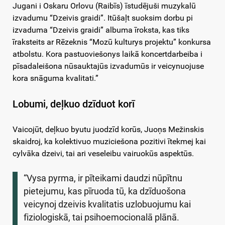
Jugani i Oskaru Orlovu (Raibīs) īstudējuši muzykalū
izvadumu “Dzeivis graidi”. Itūšaļt suoksim dorbu pi
izvaduma “Dzeivis graidi” albuma īroksta, kas tiks
īraksteits ar Rēzeknis “Mozū kulturys projektu” konkursa
atbolstu. Kora pastuoviešonys laikā koncertdarbeiba i
pīsadaleišona nūsauktajūs izvadumūs ir veicynuojuse
kora snāguma kvalitati.”
Lobumi, deļkuo dzīduot korī
Vaicojūt, deļkuo byutu juodzīd korūs, Juoņs Mežinskis
skaidroj, ka kolektivuo muziciešona pozitivi ītekmej kai
cylvāka dzeivi, tai ari veseleibu vairuokūs aspektūs.
“Vysa pyrma, ir pīteikami daudzi nūpītnu
pietejumu, kas pīruoda tū, ka dzīduošona
veicynoj dzeivis kvalitatis uzlobuojumu kai
fiziologiskā, tai psihoemocionalā plānā.