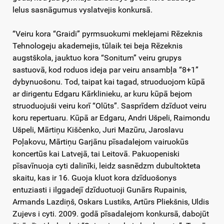
lelus sasnāgumus vyslatvejis konkursā.
“Veiru kora “Graidi” pyrmsuokumi meklejami Rēzeknis
Tehnologeju akademejis, tūlaik tei beja Rēzeknis
augstškola, jauktuo kora “Sonitum” veiru grupys
sastuovā, kod roduos ideja par veiru ansambļa “8+1”
dybynuošonu. Tod, taipat kai tagad, struoduojom kūpā
ar dirigentu Edgaru Kārklinieku, ar kuru kūpā bejom
struoduojuši veiru korī “Olūts”. Sasprīdem dzīduot veiru
koru repertuaru. Kūpā ar Edgaru, Andri Ušpeli, Raimondu
Ušpeli, Mārtiņu Kiščenko, Juri Mazūru, Jaroslavu
Poļakovu, Mārtiņu Garjānu pīsadalejom vairuokūs
koncertūs kai Latvejā, tai Leitovā. Pakuopeniski
pīsavīnuoja cyti dalinīki, leidz sasnēdzm dubultokteta
skaitu, kas ir 16. Guoja kluot kora dzīduošonys
entuziasti i ilggadejī dzīduotuoji Gunārs Rupainis,
Armands Lazdiņš, Oskars Lustiks, Artūrs Pliekšnis, Uldis
Zujevs i cyti. 2009. godā pīsadalejom konkursā, dabojūt