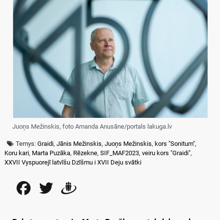
Juoņs Mežinskis, foto Amanda Anusāne/portals lakuga.lv
Temys:
Graidi
,
Jānis Mežinskis
,
Juoņs Mežinskis
,
kors "Sonitum"
,
Koru kari
,
Marta Puzāka
,
Rēzekne
,
SIF_MAF2023
,
veiru kors "Graidi"
,
XXVII Vyspuorejī latvīšu Dzīšmu i XVII Deju svātki
Facebook
Twitter
Draugiem