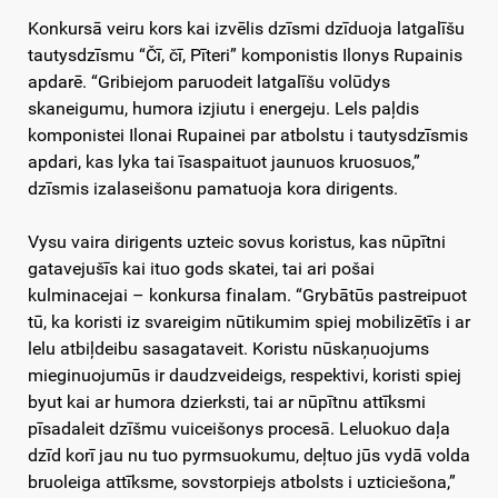
Konkursā veiru kors kai izvēlis dzīsmi dzīduoja latgalīšu
tautysdzīsmu “Čī, čī, Pīteri” komponistis Ilonys Rupainis
apdarē. “Gribiejom paruodeit latgalīšu volūdys
skaneigumu, humora izjiutu i energeju. Lels paļdis
komponistei Ilonai Rupainei par atbolstu i tautysdzīsmis
apdari, kas lyka tai īsaspaituot jaunuos kruosuos,”
dzīsmis izalaseišonu pamatuoja kora dirigents.
Vysu vaira dirigents uzteic sovus koristus, kas nūpītni
gatavejušīs kai ituo gods skatei, tai ari pošai
kulminacejai – konkursa finalam. “Grybātūs pastreipuot
tū, ka koristi iz svareigim nūtikumim spiej mobilizētīs i ar
lelu atbiļdeibu sasagataveit. Koristu nūskaņuojums
mieginuojumūs ir daudzveideigs, respektivi, koristi spiej
byut kai ar humora dzierksti, tai ar nūpītnu attīksmi
pīsadaleit dzīšmu vuiceišonys procesā. Leluokuo daļa
dzīd korī jau nu tuo pyrmsuokumu, deļtuo jūs vydā volda
bruoleiga attīksme, sovstorpiejs atbolsts i uzticiešona,”