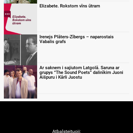
Elizabete. Rokstom vīns ūtram
Irenejs Plāters-Zībergs – naparostais
Vabalis grafs
Ar saknem i sajiutom Latgolā. Saruna ar
grupys “The Sound Poets” dalinīkim Juoni
Aišpuru i Kārli Juostu
Atbaļsteituoji: