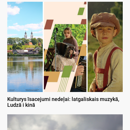
Kulturys īsacejumi nedeļai: latgaliskais muzykā,
Ludzā i kinā