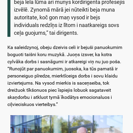
beja lela lūma ari munys kordirigenta profesejis
izvēlē. Zynomā mārā jei nūteikti beja muna
autoritate, koč gon maņ vysod ir bejs
individuals redzīņs iz lītom i naatkareigs sovs
ceļa guojums,” tai dirigents.
Ka saleidzynoj, obeju dzeivis celi ir bejuši panuokumim
boguoti taišni koru muzykā. Juoņs izsver, ka kotra
cylvāka dorbs i sasnāgumi ir atkareigi viņ nu juo poša.
“Runojūt par panuokumim, juosoka, ka tūs pamatā ir
personeiguo pīredze, mierktīceigs dorbs i sovu klaidu
izviertejums. Na vysod mierkis is saceņseiba, tok
dreižuok tīkšonuos piec īspiejis lobuok sagataveit
skaņdorbu i atkluot tymā īkodātys emocionaluos i
ciļvieciskuos vierteibys.”