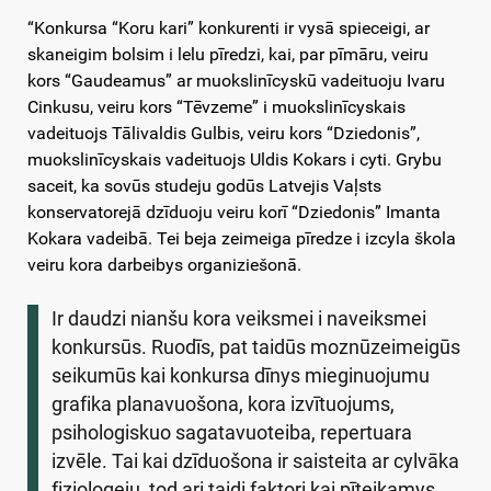
“Konkursa “Koru kari” konkurenti ir vysā spieceigi, ar
skaneigim bolsim i lelu pīredzi, kai, par pīmāru, veiru
kors “Gaudeamus” ar muokslinīcyskū vadeituoju Ivaru
Cinkusu, veiru kors “Tēvzeme” i muokslinīcyskais
vadeituojs Tālivaldis Gulbis, veiru kors “Dziedonis”,
muokslinīcyskais vadeituojs Uldis Kokars i cyti. Grybu
saceit, ka sovūs studeju godūs Latvejis Vaļsts
konservatorejā dzīduoju veiru korī “Dziedonis” Imanta
Kokara vadeibā. Tei beja zeimeiga pīredze i izcyla škola
veiru kora darbeibys organiziešonā.
Ir daudzi nianšu kora veiksmei i naveiksmei
konkursūs. Ruodīs, pat taidūs moznūzeimeigūs
seikumūs kai konkursa dīnys mieginuojumu
grafika planavuošona, kora izvītuojums,
psihologiskuo sagatavuoteiba, repertuara
izvēle. Tai kai dzīduošona ir saisteita ar cylvāka
fiziologeju, tod ari taidi faktori kai pīteikamys