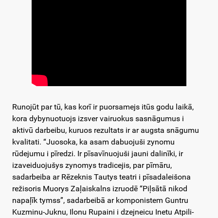
Runojūt par tū, kas korī ir puorsamejs itūs godu laikā,
kora dybynuotuojs izsver vairuokus sasnāgumus i
aktivū darbeibu, kuruos rezultats ir ar augsta snāgumu
kvalitati. “Juosoka, ka asam dabuojuši zynomu
rūdejumu i pīredzi. Ir pīsavīnuojuši jauni dalinīki, ir
izaveiduojušys zynomys tradicejis, par pīmāru,
sadarbeiba ar Rēzeknis Tautys teatri i pīsadaleišona
režisoris Muorys Zaļaiskalns izruodē “Piļsātā nikod
napaļīk tymss”, sadarbeibā ar komponistem Guntru
Kuzminu-Juknu, Ilonu Rupaini i dzejneicu Inetu Atpili-