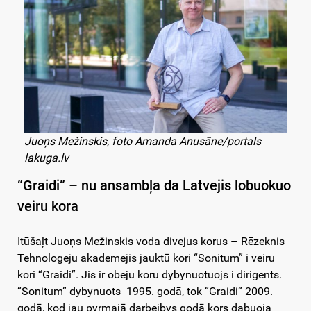
Juoņs Mežinskis, foto Amanda Anusāne/portals
lakuga.lv
“Graidi” – nu ansambļa da Latvejis lobuokuo
veiru kora
Itūšaļt Juoņs Mežinskis voda divejus korus – Rēzeknis
Tehnologeju akademejis jauktū kori “Sonitum” i veiru
kori “Graidi”. Jis ir obeju koru dybynuotuojs i dirigents.
“Sonitum” dybynuots 1995. godā, tok “Graidi” 2009.
godā, kod jau pyrmajā darbeibys godā kors dabuoja