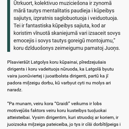
Ūtrkuort, kolektivuo muziciešona ir zynomā
mārā tautys mentalitatis paudieja i kūpeibys
sajiutys, izpratnis saglobuotuoja i veiduotuoja.
Tei ir fantastiska kūpeibys sajiuta, kod ar
koristim vīnuotā skaniejumā vari izsaceit sovys
emocejis i sovys tautys goreigū montojumu,”
koru dzīduošonys zeimeigumu pamatoj Juoņs.
Pīsavieršūt Latgolys koru kūpainai, pīredzejušais
dirigents i koru vadeituojs nūruoda, ka Latgolā byutu
vaira juonūviertej i juoatbolsta dirigenti, partū ka jī
padora miļzeigu dorbu, kū varbyut cyti nu molys ari
naradz.
“Pa munam, veiru kora “Graidi” veikums ir lobs
motivejūšs faktors veiru koru kusteibys tuoļuokai
atteisteibai. Vysim dirigentim, kuri struodoj ar koriem, ir
juoizsoka miļzeiga pateiceiba, jo tys ir cīši dorbītiļpeigs i