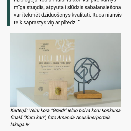
mīga stuņdis, atpyuta i slūdzis sabalansiešona
var ītekmēt dzīduošonys kvalitati. Ituos niansis
teik saprastys viņ ar pīredzi.”
Karteņā: Veiru kora “Graidi” leluo bolva koru konkursa
finalā “Koru kari”, foto Amanda Anusāne/portals
lakuga.lv