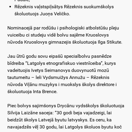
Rēzeknis vaļstspiļsātys Rēzeknis suokumškolys
školuotuojs Juoņs Veličko.
Nominacejā par rodūšu i psihologiski atbolstūšu pīeju
vuiceibu ci studeju vidē bolvu sajēme Kruoslovys
nūvoda Kruoslovys gimnazejis školuotuoja Ilga Stikute.
Jau ūtrū godu sovu eipašū specialbolvu pasnēdze
bīdreiba “Latgolys etnografiskuo viestnīceiba”, kurys
vadeituojis Ivetys Seimanovys duovynuotū mozū
tautumeitu – leli Vydsmuižys Annužu – Rēzeknis
nūvoda Viļānu muzykys i muokslys školys direktore i
školuotuoja Inta Brence.
Piec bolvys sajimšonys Drycānu vydsškolys školuotuoja
Silvija Laizāne saceja: “30 godi beja vajadzeigi, lai
beidzūt školys Latvejā byutu latvyskys. Es ceru, ka
navajadzēs vēļ 30 godu, lai Latgolys školuos byutu koč