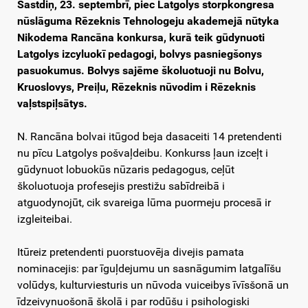
Sastdiņ, 23. septembrī, piec Latgolys storpkongresa
nūslāguma Rēzeknis Tehnologeju akademejā nūtyka
Nikodema Rancāna konkursa, kurā teik gūdynuoti
Latgolys izcyluokī pedagogi, bolvys pasniegšonys
pasuokumus. Bolvys sajēme školuotuoji nu Bolvu,
Kruoslovys, Preiļu, Rēzeknis nūvodim i Rēzeknis
vaļstspiļsātys.
N. Rancāna bolvai itūgod beja dasaceiti 14 pretendenti
nu pīcu Latgolys pošvaļdeibu. Konkurss ļaun izceļt i
gūdynuot lobuokūs nūzaris pedagogus, ceļūt
školuotuoja profesejis prestižu sabīdreibā i
atguodynojūt, cik svareiga lūma puormeju procesā ir
izgleiteibai.
Itūreiz pretendenti puorstuovēja divejis pamata
nominacejis: par īguļdejumu un sasnāgumim latgalīšu
volūdys, kulturviesturis un nūvoda vuiceibys īvīsšonā un
īdzeivynuošonā školā i par rodūšu i psihologiski