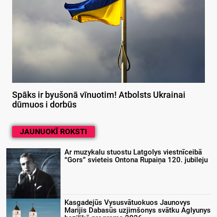
Spāks ir byušonā vīnuotim! Atbolsts Ukrainai
dūmuos i dorbūs
JAUNUOKĪ ROKSTI
Ar muzykalu stuostu Latgolys viestnīceibā
“Gors” svieteis Ontona Rupaiņa 120. jubileju
Kasgadejūs Vysusvātuokuos Jaunovys
Marijis Dabasūs uzjimšonys svātku Aglyunys