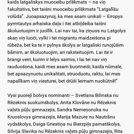
kaids latgaliskys muoceibu prīškmats – na viņ
fakultativs, bet taišni muoceibu prīškmats “Latgalīšu
volūda”. Juoapsazynoj, ka mes asam unikali – Eiropys
pyrmtautys arhaiska daļa i itei atbiļdeiba taišni
školuotuojim ir juoīlīk. Lai nav tai, ka ziņuos nu Latgolys
skaņ viņ luoči, vylki i tei migrantu maidzeišona pi
rūbeža, bet ka te ir pylnys školys ar latgaliski runojūšim
bārnim, ar školuotuojim, ari raksteituojim. Lai ite ir
brangi veiri, kurim ir lelys saimis, i lai tei nav viņ
rauduošona, kaidi mes asam buorineiši, kaida nūmale,
bet apsazynuotu unikalitati, struoduotu, raktu, lai mes
napalīkam viņ viesturei, bet drūši īeimam nuokūtnē!”
Vysi puorejī bolvys nominanti – Svetlana Bilinska nu
Rēzeknis suokumškolys, Anita Klovāne nu Rēzeknis
vaļsts pūļu gimnazejis, Sandra Nemeņonoka nu
Kruoslovys gimnazejis, Marija Mazure nu Nautrānu
vydsškolys, Daiga Griestiņa nu Bierzpiļs pamatškolys,
Silvija Slavika nu Rēzeknis vaļsts pūļu gimnazejis, Rita