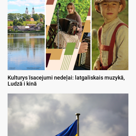
Kulturys īsacejumi nedeļai: latgaliskais muzykā,
Ludzā i kinā