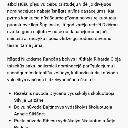
atbolstūšu pīeju vuiceibu ci studeju vidē, jo divejuos
nominacejuos nabeja īsnāgts nivīns dasacejums. Kai
pyrma konkursa nūslāguma pīzyna bolvys reikuotuoju
puorstuove Ilga Šuplinska, itūgod varēja redzēt Dzīšmu
svātku goda sajiutu – puse nu dasacejumu bejuši
saisteiti ar muzyku i pošaizlīdzeigu, rodūšu davumu
taišni itamā jūmā.
Itūgod Nikodema Rancāna bolvys i rūtkaļa Riharda Cibļa
taiseitūs saktu sajiemieji nominacejā par īguļdejumu i
sasnāgumim latgalīšu volūdys, kulturviesturis i nūvoda
vuiceibys īvīsšonā i īdzeivynuošonā školā ir:
Rēzeknis nūvoda Drycānu vydsškolys školuotuoja
Silvija Laizāne;
Bolvu nūvoda Baļtinovys vydsškolys školuotuoja
Annele Slišāne;
Preiļu nūvoda Rībeņu vydsškolys školuotuoja Ārija
Pudule;