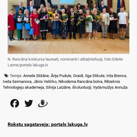
N. Rancāna konkursa laureati, nominanti i atbaļsteituoji, foto Edeite
Laime/portals lakuga.lv
Temys:
Annele Slišāne
,
Ārija Pudule
,
Graidi
,
Ilga Stikute
,
Inta Brence
,
Iveta Seimanova
,
Jānis Veličko
,
Nikodema Rancāna bolva
,
Rēzeknis
Tehnologeju akademeja
,
Silvija Laizāne
,
školuotuoji
,
Vydsmuižys Annuža
Facebook
Twitter
Draugiem
Rokstu sagataveja: portals lakuga.lv