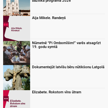
bazilikā programa 2026
Aija Mikele. Randeņš
Nūmetnē “Pi Ombomīšim!” varēs atsagrīzt
19. godu symtā
Dokumentejūt latvīšu bēru nūtikšonu Latgolā
Elizabete. Rokstom vīns ūtram