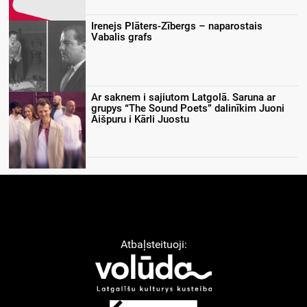
Irenejs Plāters-Zībergs – naparostais
Vabalis grafs
Ar saknem i sajiutom Latgolā. Saruna ar
grupys “The Sound Poets” dalinīkim Juoni
Aišpuru i Kārli Juostu
Atbaļsteituoji: