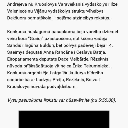
Andrejeva nu Kruoslovys Varaveiksnis vydsškolys i Ilze
Valeniece nu Viļānu vydsškolys strukturvīneibys
Dekšuoru pamatškola – sajēme atzineibys rokstus.
Konkursa nūslāguma pasuokumā beja vareiba dzierdēt
veiru kora “Graidi” uzastuošonu, nūtikšonu vadeja
Sandis i Ingūna Bulduri, bet bolvys padevieji beja 14.
Saeimys deputati Anna Rancāne i Česlavs Batņa,
Eiroparlamenta deputate Dace Melbārde, Rēzeknis
nūvoda prīšksādātuoja vītineica Ērika Teirumnieka, .
Konkursu organizēja Latgalīšu kulturys bīdreiba
sadarbeibā ar Ludzys, Preiļu, Rēzeknis, Bolvu i
Kruoslovys nūvoda pošvaļdeibom.
Vysu pasuokuma īrokstu var nūsavērt ite (nu 5:55:00):