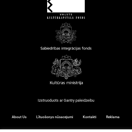
Izstruoduots ar
Gantry
paleidzeibu
About Us
Lītuošonys nūsacejumi
Kontakti
Reklama