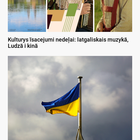
Kulturys īsacejumi nedeļai: latgaliskais muzykā,
Ludzā i kinā