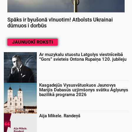
Spāks ir byušonā vīnuotim! Atbolsts Ukrainai
dūmuos i dorbūs
JAUNUOKĪ ROKSTI
Ar muzykalu stuostu Latgolys viestnīceibā
“Gors” svieteis Ontona Rupaiņa 120. jubileju
Kasgadejūs Vysusvātuokuos Jaunovys
Marijis Dabasūs uzjimšonys svātku Aglyunys
bazilikā programa 2026
Aija Mikele. Randeņš