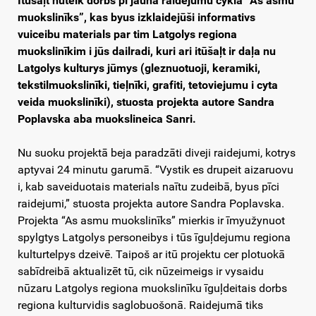
Itūšaļt nūteik dorbs pi jauna raidejumu cykla “As asmu
muokslinīks”, kas byus izklaidejūši informativs
vuiceibu materials par tim Latgolys regiona
muokslinīkim i jūs dailradi, kuri ari itūšaļt ir daļa nu
Latgolys kulturys jūmys (gleznuotuoji, keramiki,
tekstilmuokslinīki, tieļnīki, grafiti, tetoviejumu i cyta
veida muokslinīki), stuosta projekta autore Sandra
Poplavska aba muokslineica Sanri.
Nu suoku projektā beja paradzāti diveji raidejumi, kotrys
aptyvai 24 minutu garumā. “Vystik es drupeit aizaruovu
i, kab saveiduotais materials naītu zudeibā, byus pīci
raidejumi,” stuosta projekta autore Sandra Poplavska.
Projekta “As asmu muokslinīks” mierkis ir īmyužynuot
spylgtys Latgolys personeibys i tūs īguļdejumu regiona
kulturtelpys dzeivē. Taipoš ar itū projektu cer plotuokā
sabīdreibā aktualizēt tū, cik nūzeimeigs ir vysaidu
nūzaru Latgolys regiona muokslinīku īguļdeitais dorbs
regiona kulturvidis saglobuošonā. Raidejumā tiks