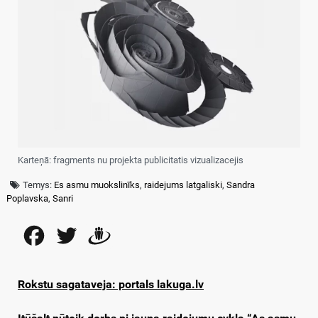
Karteņā: fragments nu projekta publicitatis vizualizacejis
Temys:
Es asmu muokslinīks
,
raidejums latgaliski
,
Sandra
Poplavska
,
Sanri
Facebook
Twitter
Draugiem
Rokstu sagataveja: portals lakuga.lv