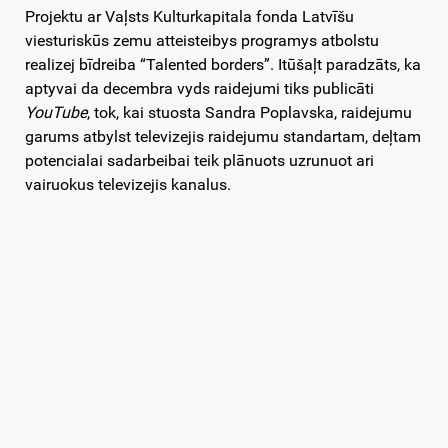
Projektu ar Vaļsts Kulturkapitala fonda Latvīšu
viesturiskūs zemu atteisteibys programys atbolstu
realizej bīdreiba “Talented borders”. Itūšaļt paradzāts, ka
aptyvai da decembra vyds raidejumi tiks publicāti
YouTube
, tok, kai stuosta Sandra Poplavska, raidejumu
garums atbylst televizejis raidejumu standartam, deļtam
potencialai sadarbeibai teik plānuots uzrunuot ari
vairuokus televizejis kanalus.