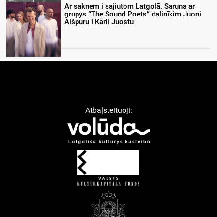
Ar saknem i sajiutom Latgolā. Saruna ar
grupys “The Sound Poets” dalinīkim Juoni
Aišpuru i Kārli Juostu
Atbaļsteituoji: