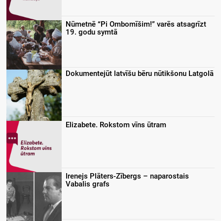
Nūmetnē “Pi Ombomīšim!” varēs atsagrīzt
19. godu symtā
Dokumentejūt latvīšu bēru nūtikšonu Latgolā
Elizabete. Rokstom vīns ūtram
Irenejs Plāters-Zībergs – naparostais
Vabalis grafs