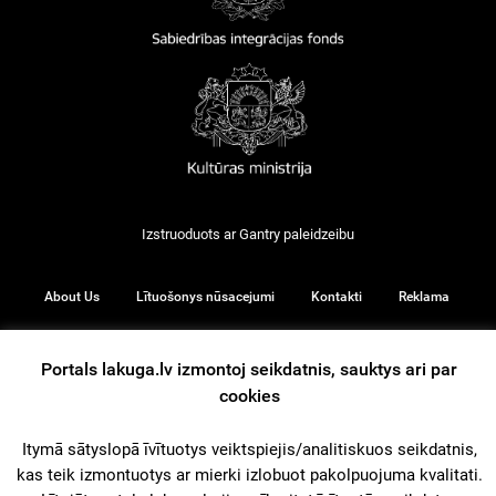
Izstruoduots ar
Gantry
paleidzeibu
About Us
Lītuošonys nūsacejumi
Kontakti
Reklama
Portals lakuga.lv izmontoj seikdatnis, sauktys ari par
cookies
© 2026
Itymā sātyslopā īvītuotys veiktspiejis/analitiskuos seikdatnis,
kas teik izmontuotys ar mierki izlobuot pakolpuojuma kvalitati.
iz augšu