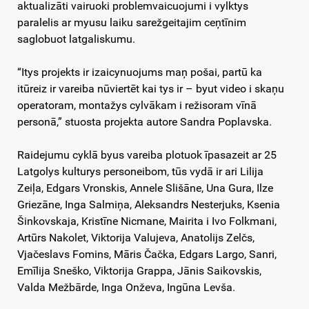
aktualizāti vairuoki problemvaicuojumi i vylktys
paralelis ar myusu laiku sarežgeitajim ceņtīnim
saglobuot latgaliskumu.
“Itys projekts ir izaicynuojums maņ pošai, partū ka
itūreiz ir vareiba nūviertēt kai tys ir – byut video i skaņu
operatoram, montažys cylvākam i režisoram vīnā
personā,” stuosta projekta autore Sandra Poplavska.
Raidejumu cyklā byus vareiba plotuok īpasazeit ar 25
Latgolys kulturys personeibom, tūs vydā ir ari Lilija
Zeiļa, Edgars Vronskis, Annele Slišāne, Una Gura, Ilze
Griezāne, Inga Salmiņa, Aleksandrs Nesterjuks, Ksenia
Šinkovskaja, Kristīne Nicmane, Mairita i Ivo Folkmani,
Artūrs Nakolet, Viktorija Valujeva, Anatolijs Zelčs,
Vjačeslavs Fomins, Māris Čačka, Edgars Largo, Sanri,
Emīlija Sneško, Viktorija Grappa, Jānis Saikovskis,
Valda Mežbārde, Inga Onževa, Ingūna Levša.