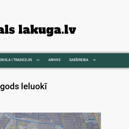
als lakuga.lv
OKSLA I TRADICEJIS
ARHIVS
SABĪDREIBA
 gods leluokī