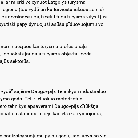
a, ar mierki veicynuot Latgolys turysma
 regiona (tuo vydā ari kulturviesturiskuos zemis)
s nominacejuos, izceļūt tuos turysma vītys i jūs
, byutiski papyldynuojuši asūšu pīduovuojumu voi
s nominacejuos kai turysma profesionaļs,
, lobuokais jaunais turysma objekts i goda
ajūs sektorūs.
vydā” sajēme Daugovpiļs Tehnikys i industrialuo
itymā godā. Tei ir leluokuo motorizātūs
retro tehnikys apsaverami Daugovpiļs cītūkšņa
onatu restauraceja bejs kai lels izaicynuojums,
its par izaicynuojumu pylnū godu, kas ļuovs na viņ