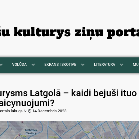
šu kulturys ziņu port
VOLŪDA
EKRANS I SKOTIVE
LITERATURA
MU
rysms Latgolā – kaidi bejuši ituo
zaicynuojumi?
ortals lakuga.lv
14 Decembris 2023