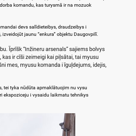
gu dorba komandu, kas turysmā ir na mozuok
mandai devs salīdieteibys, draudzeibys i
, izveidojūt jaunu “enkura” objektu Daugovpilī.
bu. Īprīšk “Inžineru arsenals” sajiems bolvys
as ir cīši zeimeigi kai piļsātai, tai myusu
išni mes, myusu komanda i īguļdejums, idejis,
s, tei tyka nūdūta apmaklātuojim nu vysu
ri ekspoziceju i vysaidu laikmatu tehnikys