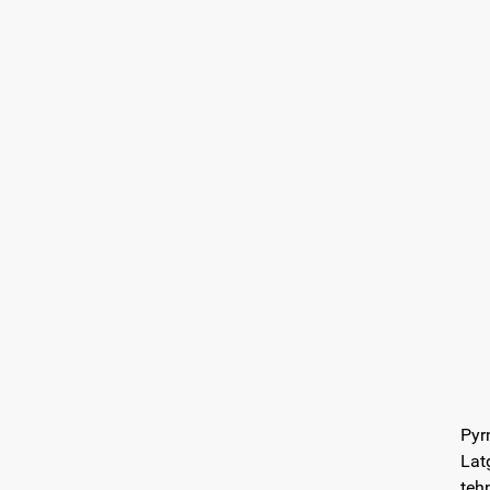
Pyr
Lat
teh