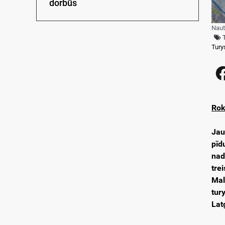
dorbūs
Naut
Tury
Rok
Jau
pīd
nad
tre
Mal
tur
Lat