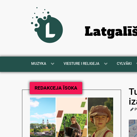
Latgalī
MUZYKA
VIESTURE I RELIGEJA
CYLVĀKI
REDAKCEJA ĪSOKA
Tu
i
P