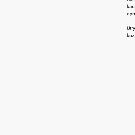
kas
apm
Ūtr
kuž