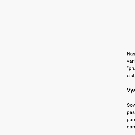
Nas
vari
“pr
eist
Vys
Sov
pas
pam
dami