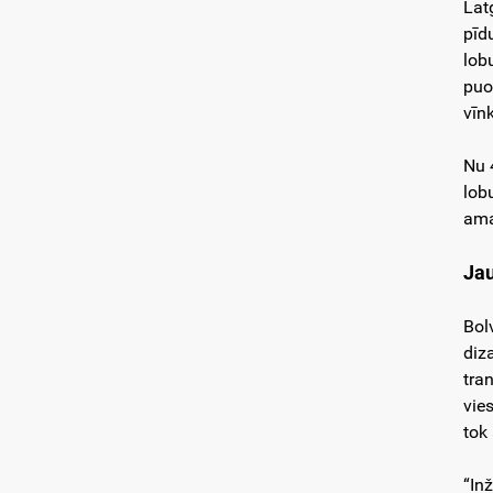
Lat
pīd
lob
puo
vīn
Nu 
lob
ama
Jau
Bol
diz
tra
vie
tok
“In