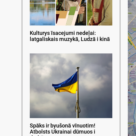
Kulturys īsacejumi nedeļai:
latgaliskais muzykā, Ludzā i kinā
Spāks ir byušonā vīnuotim!
Atbolsts Ukrainai dūmuos i