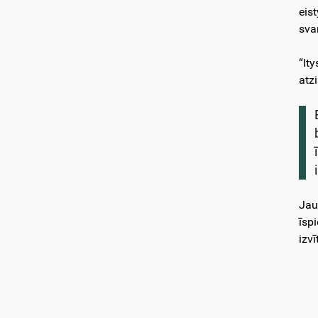
eis
sva
“It
atz
Jau
īsp
izv