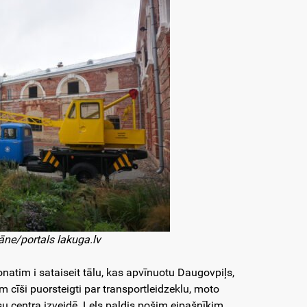
ne/portals lakuga.lv
natim i sataiseit tālu, kas apvīnuotu Daugovpiļs,
m cīši puorsteigti par transportleidzeklu, moto
 centra izveidē. Lels paļdis pošim eipašnīkim,