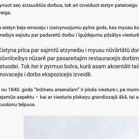
tynuot seņ aizsuoktūs dorbus, tok ari izveiduot eistyn pateicei
reiga.
ys eistyn bejs emoceju i izaicynuojumu pylns gods, kas myusu ko
ineibys sajiutu par padareitū dorbu i īguļdejumu piļsātys viesturē
Eistyna prīca par sajimtū atzyneibu i myusu nūvārtātū dor
būvnīceibys nūzarē par pasareitajim restauracejis dorbim, k
īstuodei. Tok itei ir pyrmuo bolva, kurā asam akcentāti ta
inovacejis i dorbs ekspozicejis izveidē.
 nu 1840. goda “Inžineru arsenalam” ir ploša viesture i, pa mum
iejamūs aspektu – kai ar viesturis pīskaņu grandiozajā ākā, tai a
ītuošonu telpuos.