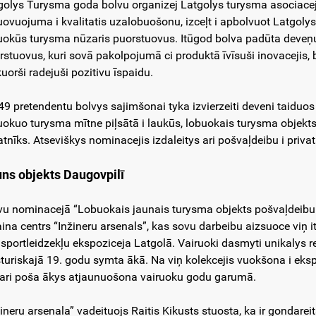
golys Turysma goda bolvu organizej Latgolys turysma asociacej
uovuojuma i kvalitatis uzalobuošonu, izceļt i apbolvuot Latgolys
uokūs turysma nūzaris puorstuovus. Itūgod bolva padūta deveņuo
rstuovus, kuri sovā pakolpojumā ci produktā īvīsuši inovacejis
kuorši radejuši pozitivu īspaidu.
49 pretendentu bolvys sajimšonai tyka izvierzeiti deveni taiduo
uokuo turysma mītne piļsātā i laukūs, lobuokais turysma objekts
tnīks. Atseviškys nominacejis izdaleitys ari pošvaļdeibu i privat
ns objekts Daugovpilī
vu nominacejā “Lobuokais jaunais turysma objekts pošvaļdeibu 
aina centrs “Inžineru arsenals”, kas sovu darbeibu aizsuoce viņ 
nsportleidzekļu ekspoziceja Latgolā. Vairuoki dasmyti unikalys 
sturiskajā 19. godu symta ākā. Na viņ kolekcejis vuokšona i eksp
 ari poša ākys atjaunuošona vairuoku godu garumā.
žineru arsenala” vadeituojs Raitis Kikusts stuosta, ka ir gondare