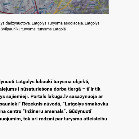
kys dadzynuotova
,
Latgolys Turysma asociaceja
,
Latgolys
,
Svilpaunīki
,
turysms
,
turysms Latgolā
ynuoti Latgolys lobuokī turysma objekti,
ejums i nūsaturiešona dorba tiergā – tī ir tik
s sajiemieji. Portals lakuga.lv sasazynuoja ar
vilpaunieki” Rēzeknis nūvodā, “Latgolys šmakovku
ina centru “Inžineru arsenals”. Gūdynuotī
uojumim, tok ari redzīni par turysma atteisteibu