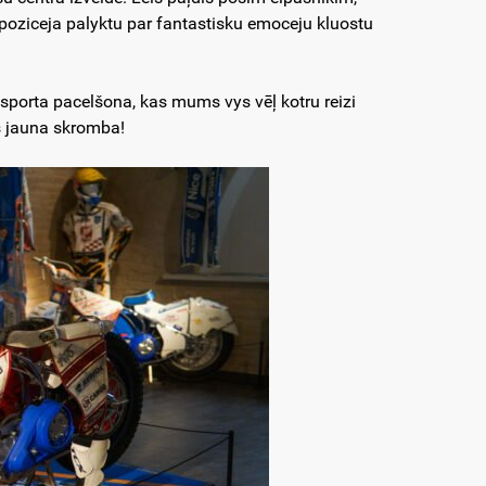
poziceja palyktu par fantastisku emoceju kluostu
nsporta pacelšona, kas mums vys vēļ kotru reizi
is jauna skromba!