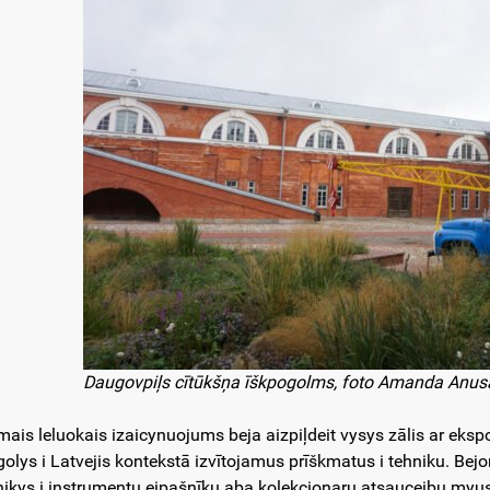
Daugovpiļs cītūkšņa īškpogolms, foto Amanda Anusā
mais leluokais izaicynuojums beja aizpiļdeit vysys zālis ar ekspo
golys i Latvejis kontekstā izvītojamus prīškmatus i tehniku. Bejo
nikys i instrumentu eipašnīku aba kolekcionaru atsauceibu myusu