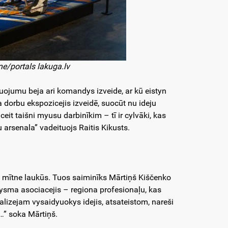
e/portals lakuga.lv
ojumu beja ari komandys izveide, ar kū eistyn
ra dorbu ekspozicejis izveidē, suocūt nu ideju
ceit taišni myusu darbinīkim – tī ir cylvāki, kas
ru arsenala” vadeituojs Raitis Kikusts.
 mītne laukūs. Tuos saiminīks Mārtiņš Kiščenko
urysma asociacejis – regiona profesionaļu, kas
alizejam vysaidyuokys idejis, atsateistom, nareši
s…” soka Mārtiņš.