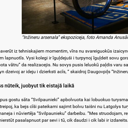
“Inžineru arsenala” ekspoziceja, foto Amanda Anusān
averūt iz tehniskajiem momentim, vīns nu svareiguokūs izaicynu
m lapnuotīs. Vysi kolegi ir īguļdejuši i turpynoj īguļdeit sovu go
uota vātru” da realizacejis. Nu sovys pusis leluokū paļdis varu sa
yn dzeivoj ar ideju i dzierksti acīs, “ skaidroj Daugovpiļs “Inžine
s nūteik, juobyut tik eistajā laikā
pus gostu sāta “Svilpaunieki” apbolvuota kai lobuokuo turysma
treipoj, ka bejs cīši pateikami sajimt bolvu taišni nu Latgolys t
aneja i nūviertēja “Svilpaunieku” darbeibu. “Mes struodojam, re
erstūt pasalapnuot par sevi i tū, cik daudzi i cik labi ir izdareit