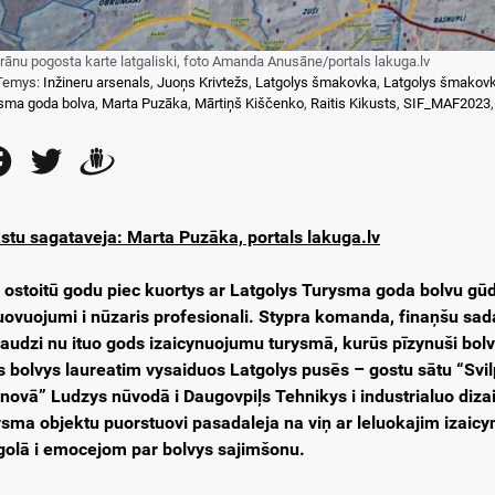
rānu pogosta karte latgaliski, foto Amanda Anusāne/portals lakuga.lv
Temys:
Inžineru arsenals
,
Juoņs Krivtežs
,
Latgolys šmakovka
,
Latgolys šmakov
sma goda bolva
,
Marta Puzāka
,
Mārtiņš Kiščenko
,
Raitis Kikusts
,
SIF_MAF2023
Facebook
Twitter
Draugiem
stu sagataveja: Marta Puzāka, portals lakuga.lv
 ostoitū godu piec kuortys ar Latgolys Turysma goda bolvu gūd
uovuojumi i nūzaris profesionali. Stypra komanda, finaņšu sadal
audzi nu ituo gods izaicynuojumu turysmā, kurūs pīzynuši bolvy
is bolvys laureatim vysaiduos Latgolys pusēs – gostu sātu “S
novā” Ludzys nūvodā i Daugovpiļs Tehnikys i industrialuo diza
ysma objektu puorstuovi pasadaleja na viņ ar leluokajim izaicyn
golā i emocejom par bolvys sajimšonu.