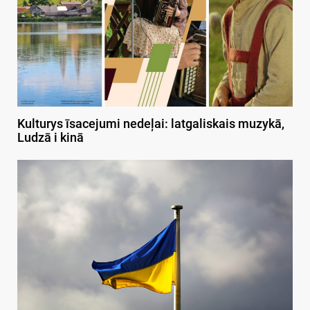
Kulturys īsacejumi nedeļai: latgaliskais muzykā,
Ludzā i kinā