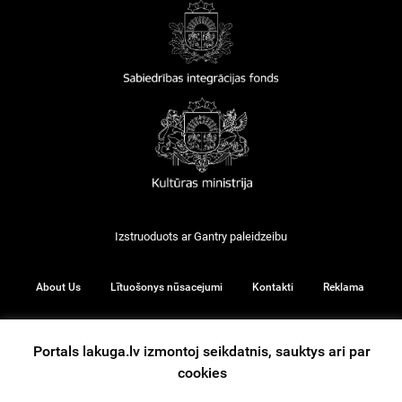
Izstruoduots ar
Gantry
paleidzeibu
About Us
Lītuošonys nūsacejumi
Kontakti
Reklama
Portals lakuga.lv izmontoj seikdatnis, sauktys ari par
© 2026
cookies