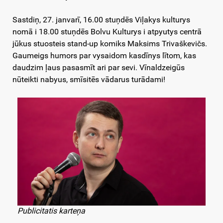
Sastdiņ, 27. janvarī, 16.00 stuņdēs Viļakys kulturys
nomā i 18.00 stuņdēs Bolvu Kulturys i atpyutys centrā
jūkus stuosteis stand-up komiks Maksims Trivaškevičs.
Gaumeigs humors par vysaidom kasdīnys lītom, kas
daudzim ļaus pasasmīt ari par sevi. Vīnaldzeigūs
nūteikti nabyus, smīsitēs vādarus turādami!
Publicitatis karteņa