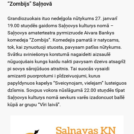
“Zombijs” Saļņovā
Grandiozuokais ituo nedeļgola nūtykums 27. janvarī
19.00 stuņdēs gaidoms Saļņovys kulturys nomā –
Saļņovys amaterteatra pyrmizruode Aivara Bankys
komedeja “Zombijs”. Komedejis pamatā ir natycams,
tok, kai zynuotuoji stuosta, pavysam patīss nūtykums.
Svātku sviniešonys korstumā nagaideiti aizsaulē
nūguojušais kungs kaidu nakti pavysam dzeivs atsagrīž
pi sovys sārojūšuos atraitnis. Tai suocās vysaidi
amizanti puorprotumi i pīdzeivuojumi, kurus
papyldynuos kapelys “Sveicynojam, vielejam” lusteiguos
dzīsmis. Sovpus vokora nūslāgumā 22.00 stuņdēs tīpat
Saļņovys kulturys nomā sevkurs varēs izadoncuot ballē
kūpā ar grupu “Vīri laivā”.