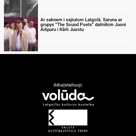
Ar saknem i sajiutom Latgolā. Saruna ar
grupys “The Sound Poets” dalinīkim Juoni
Aišpuru i Kārli Juostu
Atbaļsteituoji: