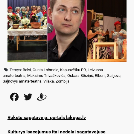
Temys:
Bolvi
,
Gunta Ločmele
,
Kapusvētku PR
,
Leivuona
amaterteatris
,
Maksims Trivaškevičs
,
Oskars Bērziņš
,
Rībeni
,
Saļņova
,
Saļņovys amaterteatris
,
Viļaka
,
Zombijs
Facebook
Twitter
Draugiem
Rokstu sagataveja: portals lakuga.lv
Kulturys īsacejumus itai nedeļai sagatavejuse