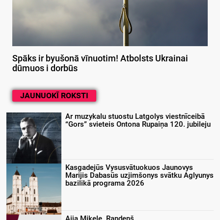
Spāks ir byušonā vīnuotim! Atbolsts Ukrainai
dūmuos i dorbūs
JAUNUOKĪ ROKSTI
Ar muzykalu stuostu Latgolys viestnīceibā
“Gors” svieteis Ontona Rupaiņa 120. jubileju
Kasgadejūs Vysusvātuokuos Jaunovys
Marijis Dabasūs uzjimšonys svātku Aglyunys
bazilikā programa 2026
Aija Mikele. Randeņš