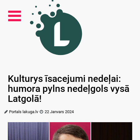
Kulturys īsacejumi nedeļai:
humora pylns nedeļgols vysā
Latgolā!
Portals lakuga.lv
22 Janvars 2024