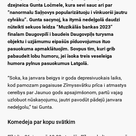
dzejneica Gunta Ločmele, kura sevi sauc ari par
“nanormalu Saļņovys popularizātuoju i vīnkuorši jautru
cylvāku”. Gunta sacynoj, ka itymā nedeļgolā daudzi
nūteikti sekuos leidza “Muzikālās bankas 2023”
finalam Daugovpilī i baudeis Daugovpiļs turysma
objektu i uzjāmumu eipašūs pīduovojumus ituo
pasuokuma apmaklātuojim. Sovpus tim, kuri grib
pabaudeit lobu humoru, jei īsoka treis veseleiga
humora pylnus pasuokumus Latgolā.
“Soka, ka janvara beigys ir goda depresivuokais laiks,
kod pamozam pagaisuse Zīmyssvātku prīca i atmastys
cereibys par Jaunuo gods apsajimšonom, partū vajag
uzlobuot nūskaņojumu, jautri pavodūt pādejū janvara
nedeļgolu,” tai Gunta.
Komedeja par kopu svātkim