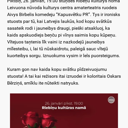
Pīktdiņ, 26. janvarī, 19.00 stuņdēs Rībeņu kulturys nomā
Leivuona nūvoda kulturys centra amaterteatris ruodeis
Aivys Birbelis komedeju “Kapusvētku PR”. Tys ir ironisks
stuosts par tū, kai Latvejis laukūs, kod kopu svātkūs
sasateik rodi i jauneibys draugi, pieški atsakluoj, ka
kaids apskuodiejs beņču pi vīnys saimis kopu kūpeņu.
Vītejuos taņtenis līk vaini iz nazkodejū jauneibys
mīlesteibu, i, lai tū nūskaidrotu, paleigā sauc vītejū
kuorteibys sorgu. Iznuokums vysim ir lels puorsteigums.
Kuram gon nav kaida kopu svātku pīdzeivuojumu
stuosta! A tai kai režisors itai izruodei ir koloritais Oskars
Bērziņš, smīklu ite nūteikti natryuks.