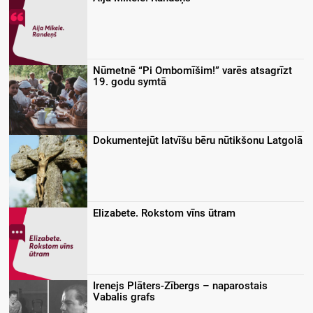
Nūmetnē “Pi Ombomīšim!” varēs atsagrīzt
19. godu symtā
Dokumentejūt latvīšu bēru nūtikšonu Latgolā
Elizabete. Rokstom vīns ūtram
Irenejs Plāters-Zībergs – naparostais
Vabalis grafs