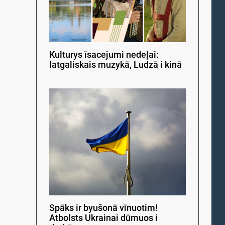
Kulturys īsacejumi nedeļai:
latgaliskais muzykā, Ludzā i kinā
Spāks ir byušonā vīnuotim!
Atbolsts Ukrainai dūmuos i