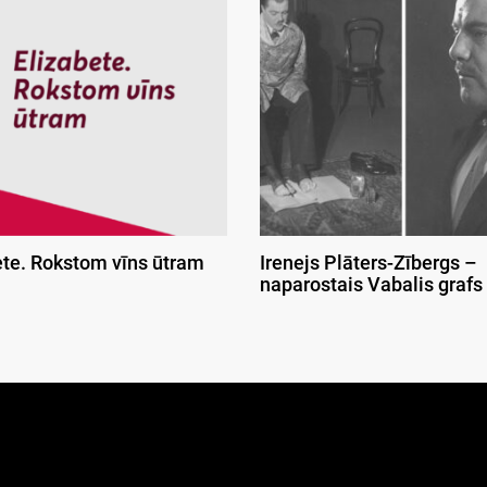
ete. Rokstom vīns ūtram
Irenejs Plāters-Zībergs –
naparostais Vabalis grafs