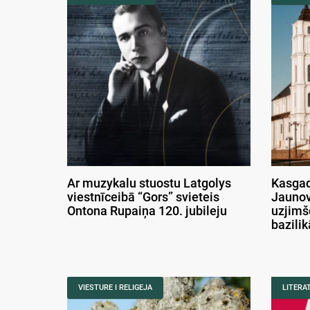
Ar muzykalu stuostu Latgolys
Kasgad
viestnīceibā “Gors” svieteis
Jaunov
Ontona Rupaiņa 120. jubileju
uzjimš
bazili
VIESTURE I RELIGEJA
LITERA