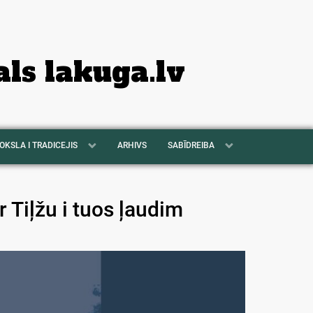
als lakuga.lv
OKSLA I TRADICEJIS
ARHIVS
SABĪDREIBA
 Tiļžu i tuos ļaudim