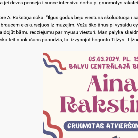
ā jei devēs pensejā i suoce intensivu dorbu pi gruomotys rakste
ore A. Rakstiņa soka: “Ilgus godus beju viesturis školuotuoja i 
i braucem ekskursejuos iz muzejim. Vežu školānus pi vysaidu cy
aidojūt bārnu redziejumu par myusu viesturi. Maņ palyka skaidry
 skaiteit nuokušuos paaudzis, tai izzynojūt boguotū Tiļžys i tiļžuo