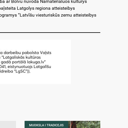
ibā ar Bolvu nūvoda Namaterialuos kulturys
ļsteita Latgolys regiona atteisteibys
ogramys “Latvīšu viesturiskūs zemu atteisteibys
MUOKSLA I TRADICEJIS