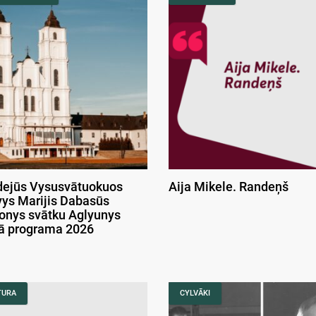
ejūs Vysusvātuokuos
Aija Mikele. Randeņš
ys Marijis Dabasūs
onys svātku Aglyunys
kā programa 2026
TURA
CYLVĀKI