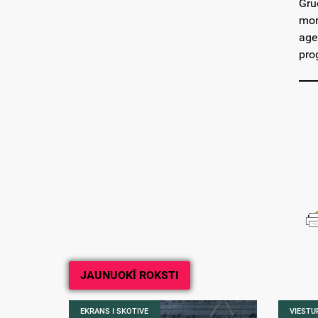
Gru
mon
age
pro
JAUNUOKĪ ROKSTI
EKRANS I SKOTIVE
VIESTUR