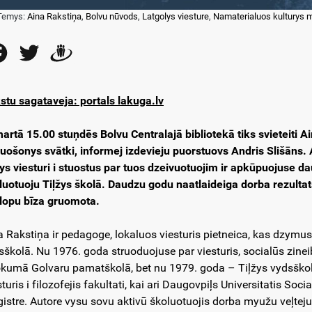
Temys:
Aina Rakstiņa
,
Bolvu nūvods
,
Latgolys viesture
,
Namaterialuos kulturys m
Facebook
Twitter
Draugiem
stu sagataveja: portals lakuga.lv
martā 15.00 stuņdēs Bolvu Centralajā bibliotekā tiks svieteiti A
luošonys svātki, informej izdevieju puorstuovs Andris Slišāns.
žys viesturi i stuostus par tuos dzeivuotuojim ir apkūpuojuse d
luotuoju Tiļžys školā. Daudzu godu naatlaideiga dorba rezultats
lopu bīza gruomota.
a Rakstiņa ir pedagoge, lokaluos viesturis pietneica, kas dzymu
sškolā. Nu 1976. goda struoduojuse par viesturis, socialūs zineibu
kumā Golvaru pamatškolā, bet nu 1979. goda – Tiļžys vydsškolā. 
turis i filozofejis fakultati, kai ari Daugovpiļs Universitatis Soci
istre. Autore vysu sovu aktivū školuotuojis dorba myužu veļtejus