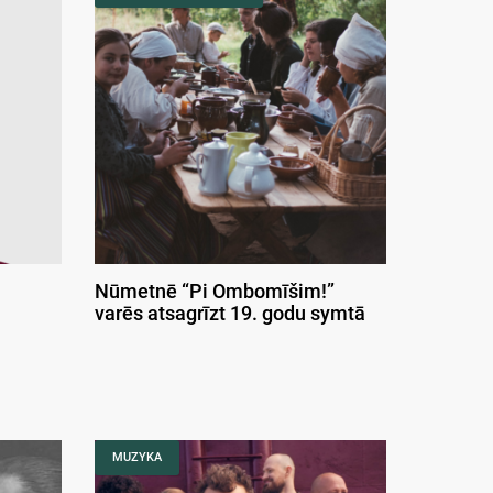
Nūmetnē “Pi Ombomīšim!”
varēs atsagrīzt 19. godu symtā
MUZYKA