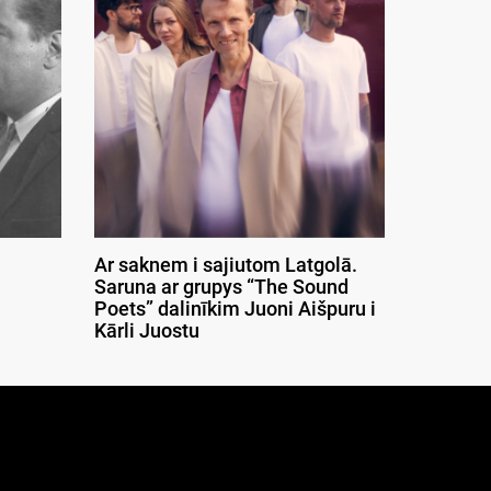
Ar saknem i sajiutom Latgolā.
Saruna ar grupys “The Sound
Poets” dalinīkim Juoni Aišpuru i
Kārli Juostu