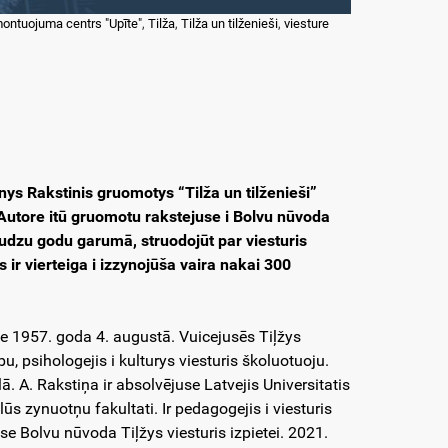
ontuojuma centrs "Upīte"
,
Tilža
,
Tilža un tilženieši
,
viesture
inys Rakstinis gruomotys “Tilža un tilženieši”
 Autore itū gruomotu rakstejuse i Bolvu nūvoda
audzu godu garumā, struodojūt par viesturis
 ir vierteiga i izzynojūša vaira nakai 300
se 1957. goda 4. augustā. Vuicejusēs Tiļžys
, psihologejis i kulturys viesturis školuotuoju.
A. Rakstiņa ir absolvējuse Latvejis Universitatis
alūs zynuotņu fakultati. Ir pedagogejis i viesturis
e Bolvu nūvoda Tiļžys viesturis izpietei. 2021.