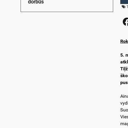
dorbūs
Rok
5. 
atk
Tiļ
ško
pus
Ain
vyd
Suo
Vies
mag