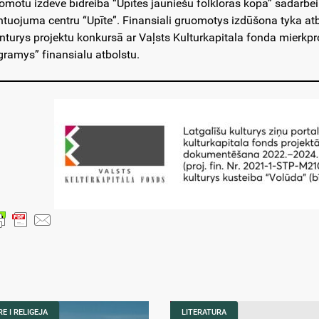
omotu izdeve bīdreiba “Upītes jauniešu folkloras kopa” sadarbe
tuojuma centru “Upīte”. Finansiali gruomotys izdūšona tyka atba
nturys projektu konkursā ar Vaļsts Kulturkapitala fonda mierkpr
gramys” finansialu atbolstu.
E I RELIGEJA
LITERATURA