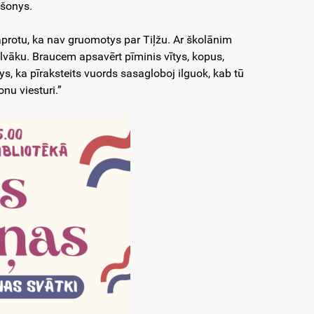
išonys.
saprotu, ka nav gruomotys par Tiļžu. Ar školānim
lvāku. Braucem apsavērt pīminis vītys, kopus,
s, ka pīraksteits vuords sasagloboj ilguok, kab tū
nu viesturi.”