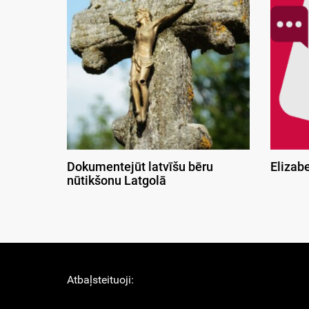
Dokumentejūt latvīšu bēru
Elizab
nūtikšonu Latgolā
Atbaļsteituoji: