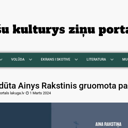
šu kulturys ziņu port
VOLŪDA
EKRANS I SKOTIVE
LITERATURA
MU
dūta Ainys Rakstinis gruomota par
ortals lakuga.lv
1 Marts 2024