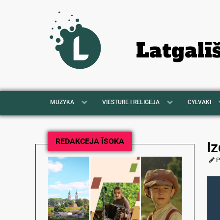
Latgalī
MUZYKA
VIESTURE I RELIGEJA
CYLVĀKI
REDAKCEJA ĪSOKA
Iz
P