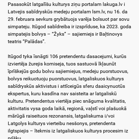
Pasasokūt latgalīšu kulturys ziņu portalam lakuga.lv i
Latvejis sabīdryskūs medeju portalam lsm.lv, nu 16. da
29. februara sevkurs grybātuojs varēja bolsuot par sovu
simpateju. Itūgod sabīdreiba ir izsprīduse, ka 2023. goda
simpatejis bolvys – “Žyks” – sajiemiejs ir Baļtinovys
teatris “Palādas”.
Itūgod tyka īsnāgti 106 pretendentu dasacejumi, kurūs
izviertēja žurejis komiseja, tuos sastuovā īkļaunūt
īprīškejūs godu bolvu sajiemiejus, medeju puorstuovus,
bolvys reikuotuoju puorstuovus, latgaliskuos kulturys
sabīdryskūs aktivistus i attīceigūs sferu daaicynuotūs
ekspertus, kuru kasdīna nav saisteita ar latgaliskū
kulturu. Pretendentus viertēja piec snāguma kvalitatis,
aktivitatis vysa goda laikā, regionā, vaļstī voi plašuokā
mārūgā raiseituos rezonansis, latgaliskuma i/voi
Latgolys kulturys vierteibu nesšonys, pretendenta
ilgtspiejis – ītekmis iz latgaliskuos kulturys procesim iz
prīšku.