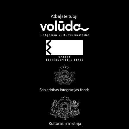
Atbaļsteituoji: