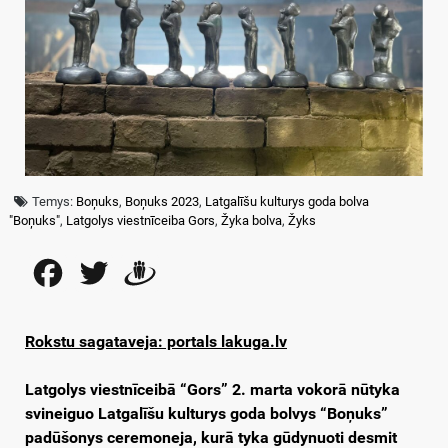
Temys:
Boņuks
,
Boņuks 2023
,
Latgalīšu kulturys goda bolva
"Boņuks"
,
Latgolys viestnīceiba Gors
,
Žyka bolva
,
Žyks
Facebook
Twitter
Draugiem
Rokstu sagataveja: portals lakuga.lv
Latgolys viestnīceibā “Gors” 2. marta vokorā nūtyka
svineiguo Latgalīšu kulturys goda bolvys “Boņuks”
padūšonys ceremoneja, kurā tyka gūdynuoti desmit