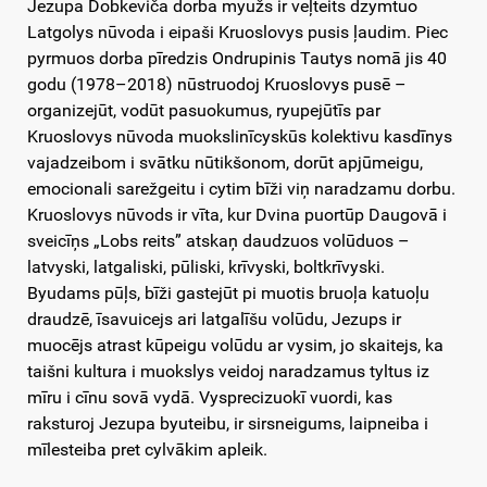
Jezupa Dobkeviča dorba myužs ir veļteits dzymtuo
Latgolys nūvoda i eipaši Kruoslovys pusis ļaudim. Piec
pyrmuos dorba pīredzis Ondrupinis Tautys nomā jis 40
godu (1978–2018) nūstruodoj Kruoslovys pusē –
organizejūt, vodūt pasuokumus, ryupejūtīs par
Kruoslovys nūvoda muokslinīcyskūs kolektivu kasdīnys
vajadzeibom i svātku nūtikšonom, dorūt apjūmeigu,
emocionali sarežgeitu i cytim bīži viņ naradzamu dorbu.
Kruoslovys nūvods ir vīta, kur Dvina puortūp Daugovā i
sveicīņs „Lobs reits” atskaņ daudzuos volūduos –
latvyski, latgaliski, pūliski, krīvyski, boltkrīvyski.
Byudams pūļs, bīži gastejūt pi muotis bruoļa katuoļu
draudzē, īsavuicejs ari latgalīšu volūdu, Jezups ir
muocējs atrast kūpeigu volūdu ar vysim, jo skaitejs, ka
taišni kultura i muokslys veidoj naradzamus tyltus iz
mīru i cīnu sovā vydā. Vysprecizuokī vuordi, kas
raksturoj Jezupa byuteibu, ir sirsneigums, laipneiba i
mīlesteiba pret cylvākim apleik.