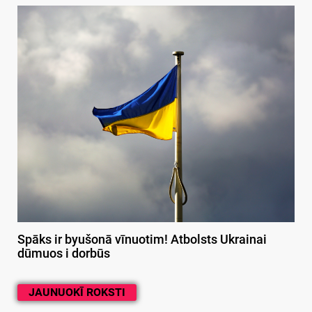
Spāks ir byušonā vīnuotim! Atbolsts Ukrainai
dūmuos i dorbūs
JAUNUOKĪ ROKSTI