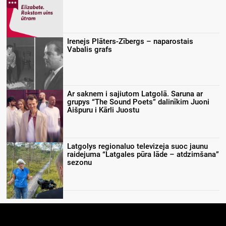
Irenejs Plāters-Zībergs – naparostais
Vabalis grafs
Ar saknem i sajiutom Latgolā. Saruna ar
grupys “The Sound Poets” dalinīkim Juoni
Aišpuru i Kārli Juostu
Latgolys regionaluo televizeja suoc jaunu
raidejuma “Latgales pūra lāde – atdzimšana”
sezonu