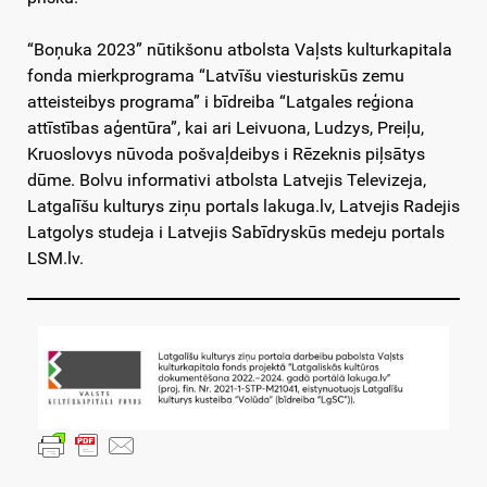
“Boņuka 2023” nūtikšonu atbolsta Vaļsts kulturkapitala
fonda mierkprograma “Latvīšu viesturiskūs zemu
atteisteibys programa” i bīdreiba “Latgales reģiona
attīstības aģentūra”, kai ari Leivuona, Ludzys, Preiļu,
Kruoslovys nūvoda pošvaļdeibys i Rēzeknis piļsātys
dūme. Bolvu informativi atbolsta Latvejis Televizeja,
Latgalīšu kulturys ziņu portals lakuga.lv, Latvejis Radejis
Latgolys studeja i Latvejis Sabīdryskūs medeju portals
LSM.lv.