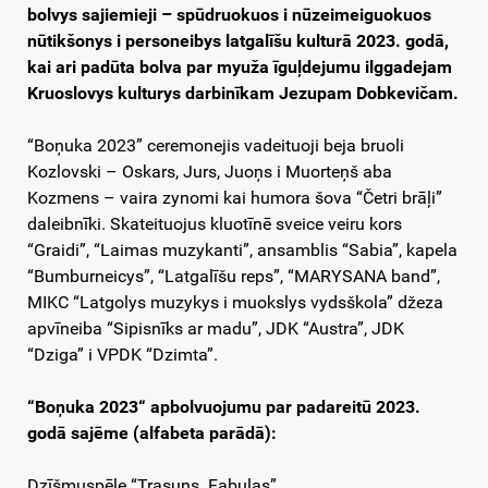
bolvys sajiemieji – spūdruokuos i nūzeimeiguokuos
nūtikšonys i personeibys latgalīšu kulturā 2023. godā,
kai ari padūta bolva par myuža īguļdejumu ilggadejam
Kruoslovys kulturys darbinīkam Jezupam Dobkevičam.
“Boņuka 2023” ceremonejis vadeituoji beja bruoli
Kozlovski – Oskars, Jurs, Juoņs i Muorteņš aba
Kozmens – vaira zynomi kai humora šova “Četri brāļi”
daleibnīki. Skateituojus kluotīnē sveice veiru kors
“Graidi”, “Laimas muzykanti”, ansamblis “Sabia”, kapela
“Bumburneicys”, “Latgalīšu reps”, “MARYSANA band”,
MIKC “Latgolys muzykys i muokslys vydsškola” džeza
apvīneiba “Sipisnīks ar madu”, JDK “Austra”, JDK
“Dziga” i VPDK “Dzimta”.
“Boņuka 2023“ apbolvuojumu par padareitū 2023.
godā sajēme (alfabeta parādā):
Dzīšmuspēle “Trasuns. Fabulas”