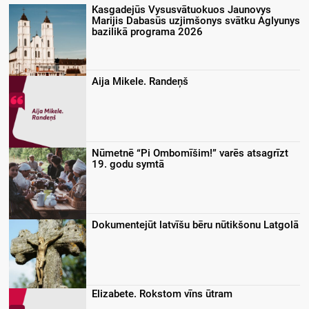
Kasgadejūs Vysusvātuokuos Jaunovys
Marijis Dabasūs uzjimšonys svātku Aglyunys
bazilikā programa 2026
Aija Mikele. Randeņš
Nūmetnē “Pi Ombomīšim!” varēs atsagrīzt
19. godu symtā
Dokumentejūt latvīšu bēru nūtikšonu Latgolā
Elizabete. Rokstom vīns ūtram