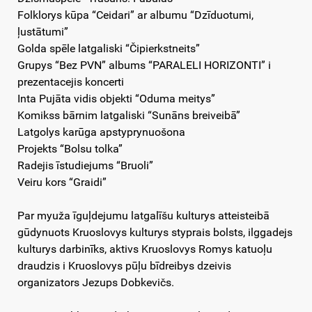
Folklorys kūpa “Ceidari” ar albumu “Dzīduotumi,
ļustātumi”
Golda spēle latgaliski “Čipierkstneits”
Grupys “Bez PVN” albums “PARALELI HORIZONTI” i
prezentacejis koncerti
Inta Pujāta vidis objekti “Oduma meitys”
Komikss bārnim latgaliski “Sunāns breiveibā”
Latgolys karūga apstyprynuošona
Projekts “Bolsu tolka”
Radejis īstudiejums “Bruoli”
Veiru kors “Graidi”
Par myuža īguļdejumu latgalīšu kulturys atteisteibā
gūdynuots Kruoslovys kulturys styprais bolsts, ilggadejs
kulturys darbinīks, aktivs Kruoslovys Romys katuoļu
draudzis i Kruoslovys pūļu bīdreibys dzeivis
organizators Jezups Dobkevičs.