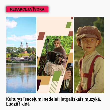
REDAKCEJA ĪSOKA
Kulturys īsacejumi nedeļai: latgaliskais muzykā,
Ludzā i kinā