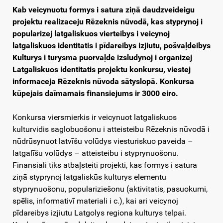
Kab veicynuotu formys i satura ziņā daudzveideigu
projektu realizaceju Rēzeknis nūvodā, kas styprynoj i
popularizej latgaliskuos vierteibys i veicynoj
latgaliskuos identitatis i pīdareibys izjiutu, pošvaļdeibys
Kulturys i turysma puorvaļde izsludynoj i organizej
Latgaliskuos identitatis projektu konkursu, viestej
informaceja Rēzeknis nūvoda sātyslopā. Konkursa
kūpejais daīmamais finansiejums ir 3000 eiro.
Konkursa viersmierkis ir veicynuot latgaliskuos
kulturvidis saglobuošonu i atteisteibu Rēzeknis nūvodā i
nūdrūsynuot latvīšu volūdys viesturiskuo paveida –
latgalīšu volūdys – atteisteibu i styprynuošonu.
Finansiali tiks atbaļsteiti projekti, kas formys i satura
ziņā styprynoj latgaliskūs kulturys elementu
styprynuošonu, populariziešonu (aktivitatis, pasuokumi,
spēlis, informativī materiali i c.), kai ari veicynoj
pīdareibys izjiutu Latgolys regiona kulturys telpai.