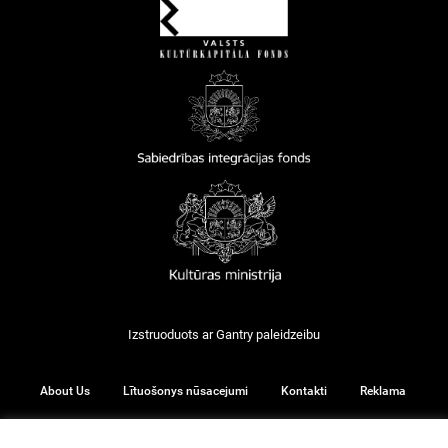
Izstruoduots ar
Gantry
paleidzeibu
About Us
Lītuošonys nūsacejumi
Kontakti
Reklama