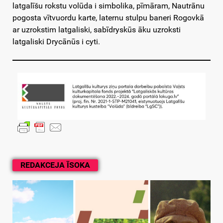
latgalīšu rokstu volūda i simbolika, pīmāram, Nautrānu
pogosta vītvuordu karte, laternu stulpu baneri Rogovkā
ar uzrokstim latgaliski, sabīdryskūs āku uzroksti
latgaliski Drycānūs i cyti.
REDAKCEJA ĪSOKA