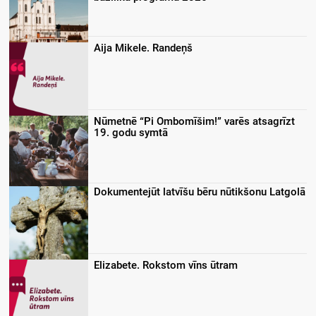
Aija Mikele. Randeņš
Nūmetnē “Pi Ombomīšim!” varēs atsagrīzt
19. godu symtā
Dokumentejūt latvīšu bēru nūtikšonu Latgolā
Elizabete. Rokstom vīns ūtram