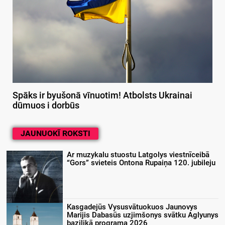
Spāks ir byušonā vīnuotim! Atbolsts Ukrainai
dūmuos i dorbūs
JAUNUOKĪ ROKSTI
Ar muzykalu stuostu Latgolys viestnīceibā
“Gors” svieteis Ontona Rupaiņa 120. jubileju
Kasgadejūs Vysusvātuokuos Jaunovys
Marijis Dabasūs uzjimšonys svātku Aglyunys
bazilikā programa 2026