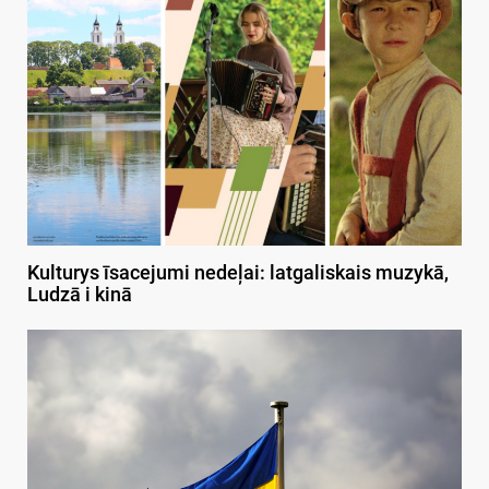
Kulturys īsacejumi nedeļai: latgaliskais muzykā,
Ludzā i kinā