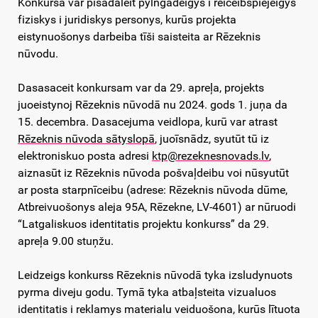
Konkursā var pīsadaleit pylngadeigys i reiceibspiejeigys
fiziskys i juridiskys personys, kurūs projekta
eistynuošonys darbeiba tīši saisteita ar Rēzeknis
nūvodu.
Dasasaceit konkursam var da 29. apreļa, projekts
juoeistynoj Rēzeknis nūvodā nu 2024. gods 1. juņa da
15. decembra. Dasacejuma veidlopa, kurū var atrast
Rēzeknis nūvoda sātyslopā
, juoīsnādz, syutūt tū iz
elektroniskuo posta adresi
ktp@rezeknesnovads.lv
,
aiznasūt iz Rēzeknis nūvoda pošvaļdeibu voi nūsyutūt
ar posta starpnīceibu (adrese: Rēzeknis nūvoda dūme,
Atbreivuošonys aleja 95A, Rēzekne, LV-4601) ar nūruodi
“Latgaliskuos identitatis projektu konkurss” da 29.
apreļa 9.00 stuņžu.
Leidzeigs konkurss Rēzeknis nūvodā tyka izsludynuots
pyrma diveju godu. Tymā tyka atbaļsteita vizualuos
identitatis i reklamys materialu veiduošona, kurūs lītuota