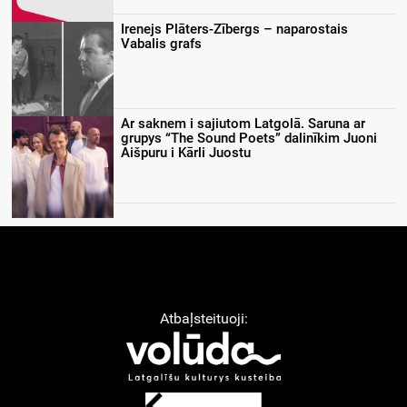
Irenejs Plāters-Zībergs – naparostais
Vabalis grafs
Ar saknem i sajiutom Latgolā. Saruna ar
grupys “The Sound Poets” dalinīkim Juoni
Aišpuru i Kārli Juostu
Atbaļsteituoji: