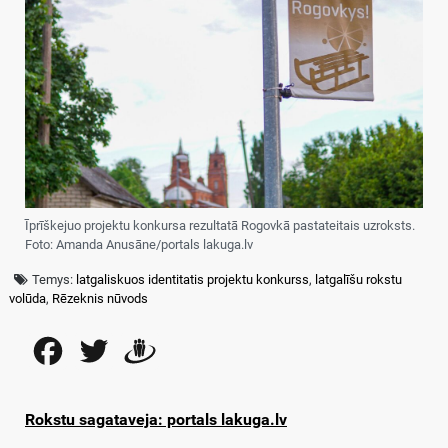
Īprīškejuo projektu konkursa rezultatā Rogovkā pastateitais uzroksts.
Foto: Amanda Anusāne/portals lakuga.lv
Temys:
latgaliskuos identitatis projektu konkurss
,
latgalīšu rokstu
volūda
,
Rēzeknis nūvods
Facebook
Twitter
Draugiem
Rokstu sagataveja: portals lakuga.lv