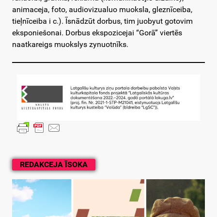
animaceja, foto, audiovizualuo muoksla, gleznīceiba,
tieļnīceiba i c.). Īsnādzūt dorbus, tim juobyut gotovim
eksponiešonai. Dorbus ekspozicejai “Gorā” viertēs
naatkareigs muokslys zynuotnīks.
REDAKCEJA ĪSOKA