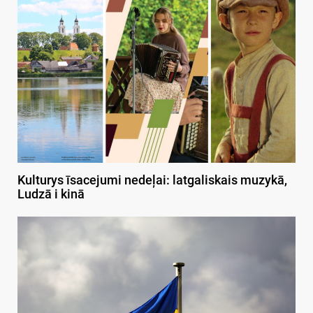
Kulturys īsacejumi nedeļai: latgaliskais muzykā,
Ludzā i kinā