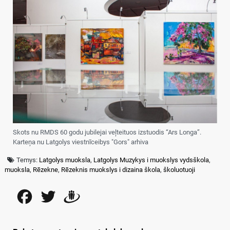
Skots nu RMDS 60 godu jubilejai veļteituos izstuodis “Ars Longa”.
Karteņa nu Latgolys viestnīceibys "Gors" arhiva
Temys:
Latgolys muoksla
,
Latgolys Muzykys i muokslys vydsškola
,
muoksla
,
Rēzekne
,
Rēzeknis muokslys i dizaina škola
,
školuotuoji
Facebook
Twitter
Draugiem