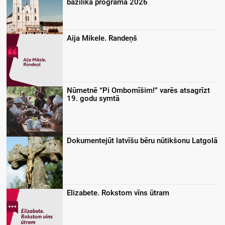
bazilikā programa 2026
Aija Mikele. Randeņš
Nūmetnē “Pi Ombomīšim!” varēs atsagrīzt
19. godu symtā
Dokumentejūt latvīšu bēru nūtikšonu Latgolā
Elizabete. Rokstom vīns ūtram