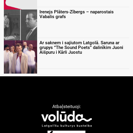
Irenejs Plāters-Zībergs – naparostais
Vabalis grafs
Ar saknem i sajiutom Latgolā. Saruna ar
grupys “The Sound Poets” dalinīkim Juoni
Aišpuru i Kārli Juostu
Atbaļsteituoji: