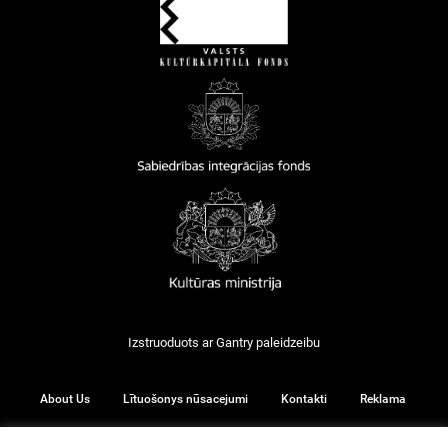
Izstruoduots ar
Gantry
paleidzeibu
About Us
Lītuošonys nūsacejumi
Kontakti
Reklama