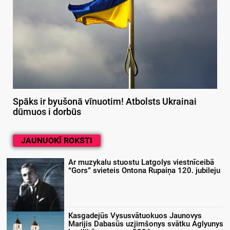
Spāks ir byušonā vīnuotim! Atbolsts Ukrainai
dūmuos i dorbūs
JAUNUOKĪ ROKSTI
Ar muzykalu stuostu Latgolys viestnīceibā
“Gors” svieteis Ontona Rupaiņa 120. jubileju
Kasgadejūs Vysusvātuokuos Jaunovys
Marijis Dabasūs uzjimšonys svātku Aglyunys