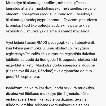
Muokslys školuotuoju padūmi, atbolsts i pīredze
jaunīšūs atteista muokslinīcyskū meistareibu, veicynoj
studentu pošapziņu i rodūšū dūmuošonu. Muokslys
školuotuojs veidoj stypru pamatu i īdviesmi paaudzem
iz prīšku. I kod školuotuoja audzieknis pats teik par
školuotuoju, muokslys gaisma īsamirdz myužeigai.
Vysi bejušī i asūšī RMDS pedagogi, kai ari absolventi,
kuri tykuši par muokslu jūmu školuotuojim cytuos
izgleiteibys īstuodēs, teik aicynuoti registrētīs daleibai
jubilejis izstuodē da ituo gods 15. augusta, elektroniski
aizpyldūt
anketu
. Muokslys dorbu īsnēgšona kluotīnē
(Bazneicys īlā 34a, Rēzeknē) tiks organizāta da ituo
gods 15. septembra.
Īsnādzami na vaira kai diveji dorbi sevkurā muokslys,
dizaina voi lītiškuos muokslys jūmā (metals, kūks,
restauraceja, keramika, apgierbu dizains, tekstils,
rūkdorbi, grafika, reklama (komunikacejis dizains),