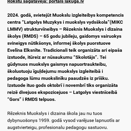
Rokstu sagataveja: portals lakuga.lv
2024. godā, svietejūt Muokslu izgleiteibys kompetencis
centra “Latgolys Muzykys i muokslys vydsškola”(MIKC
LMMV) strukturvīneibys – Rēzeknis Muokslys i dizaina
školys (RMDS) – 65 godu jubileju, gaidomys vairuokys
svineigys nūtikšonys, informej školys puorstuove
Evelīna Elksnīte. Tradicionali teik organizāta ari eipaša
izstuode, itūreiz ar nūsaukumu “Skolotājs”. Tei
gūdynuos muokslys gaismys napuortraukteibu,
školuotuoju īguļdejumu muokslys izgleiteibā i
pedagoga lūmu muokslinīku paaudzēs iz prīšku.
Izstuode ituo gods oktobrī i novembrī tiks organizāta
reizē divejuos ekspozicejuos – Latgolys viestnīceibā
“Gors” i RMDS telpuos.
Rēzeknis Muokslys i dizaina škola jau nu tuos
dybynuošonys 1959. godā vysod varējuse lapnuotīs ar
augstvierteigu, profesionalu pedagogu sastuovu.