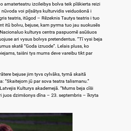
amaterteatru izcileibys bolva teik pīškierta reizi
ūvoda voi piļsātys kulturvidis veiduošonā i
is teatris, itūgod – Rēzeknis Tautys teatris i tuo
imt itū bolvu, bejuse, kam pyrma tuo jau suokusēs
is Nacionaluo kulturys centra paspuornē asūšuos
juse ari vysus bolvys pretendentus. “Tī vysi beja
ejumus skatē “Goda izruode”. Lelais pluss, ko
spiejams, taišni tys mums deve vareibu tikt par
urātere bejuse jim tyvs cylvāks, tymā skaitā
: “Skaitejom jū par sova teatra talismanu.”
 Latvejis Kulturys akademejā. “Mums beja cīši
ari juos dzimšonys dīna – 23. septembris – īkryta