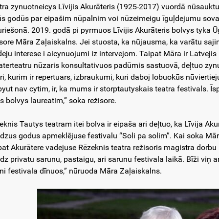
tra zynuotneicys Līvijis Akurāteris (1925-2017) vuordā nūsauktuo 
ūs godūs par eipašim nūpalnim voi nūzeimeigu īguļdejumu sova n
uriešonā. 2019. godā pi pyrmuos Līvijis Akurāteris bolvys tyka Ūgr
isore Māra Zaļaiskalns. Jei stuosta, ka nūjausma, ka varātu saj
eju interese i aicynuojumi iz intervejom. Taipat Māra ir Latvej
terteatru nūzaris konsultativuos padūmis sastuovā, deļtuo zynuo
tri, kurim ir repertuars, izbraukumi, kuri daboj lobuokūs nūvierti
byut nav cytim, ir, ka mums ir storptautyskais teatra festivals. Ī
os bolvys laureatim,” soka režisore.
eknis Tautys teatram itei bolva ir eipaša ari deļtuo, ka Līvija Ak
dzus godus apmeklējuse festivalu “Soli pa solim”. Kai soka Māra
pat Akurātere vadejuse Rēzeknis teatra režisoris magistra dorbu
dz privatu sarunu, pastaigu, ari sarunu festivala laikā. Bīži viņ 
šni festivala dīnuos,” nūruoda Māra Zaļaiskalns.