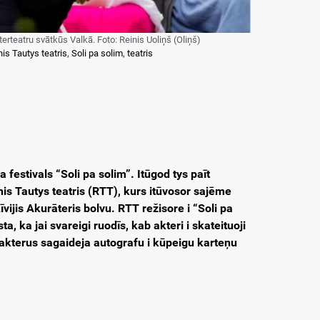
erteatru svātkūs Valkā. Foto: Reinis Uoliņš (Oliņš)
is Tautys teatris
,
Soli pa solim
,
teatris
festivals “Soli pa solim”. Itūgod tys paīt
nis Tautys teatris (RTT), kurs itūvosor sajēme
ijis Akurāteris bolvu. RTT režisore i “Soli pa
, ka jai svareigi ruodīs, kab akteri i skateituoji
od akterus sagaideja autografu i kūpeigu karteņu