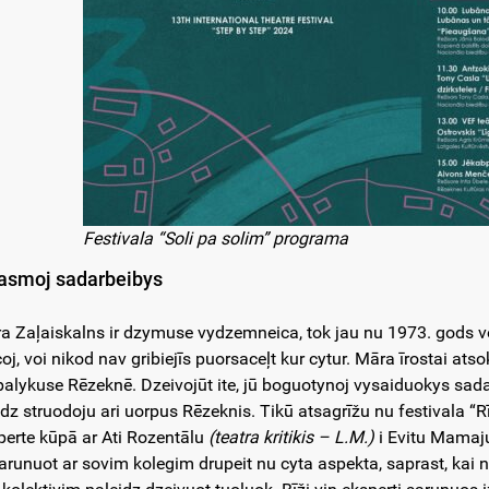
Festivala “Soli pa solim” programa
asmoj sadarbeibys
a Zaļaiskalns ir dzymuse vydzemneica, tok jau nu 1973. gods vod
oj, voi nikod nav gribiejīs puorsaceļt kur cytur. Māra īrostai atso
 palykuse Rēzeknē. Dzeivojūt ite, jū boguotynoj vysaiduokys sada
dz struodoju ari uorpus Rēzeknis. Tikū atsagrīžu nu festivala “Rī
perte kūpā ar Ati Rozentālu
(teatra kritikis – L.M.)
i Evitu Mama
runuot ar sovim kolegim drupeit nu cyta aspekta, saprast, kai nūte