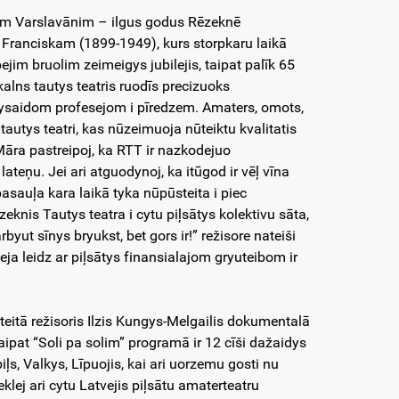
uolim Varslavānim – ilgus godus Rēzeknē
ranciskam (1899-1949), kurs storpkaru laikā
ejim bruolim zeimeigys jubilejis, taipat palīk 65
skalns tautys teatris ruodīs precizuoks
vysaidom profesejom i pīredzem. Amaters, omots,
utys teatri, kas nūzeimuoja nūteiktu kvalitatis
. Māra pastreipoj, ka RTT ir nazkodejuo
lateņu. Jei ari atguodynoj, ka itūgod ir vēļ vīna
pasauļa kara laikā tyka nūpūsteita i piec
eknis Tautys teatra i cytu piļsātys kolektivu sāta,
rbyut sīnys bryukst, bet gors ir!” režisore nateiši
eja leidz ar piļsātys finansialajom gryuteibom ir
teitā režisoris Ilzis Kungys-Melgailis dokumentalā
aipat “Soli pa solim” programā ir 12 cīši dažaidys
ļs, Valkys, Līpuojis, kai ari uorzemu gosti nu
meklej ari cytu Latvejis piļsātu amaterteatru