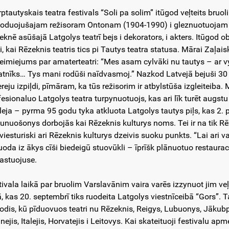
rptautyskais teatra festivals “Soli pa solim” itūgod veļteits br
uoduojušajam režisoram Ontonam (1904-1990) i gleznuotuojam F
eknē asūšajā Latgolys teatrī bejs i dekorators, i akters. Itūgod ob
i, kai Rēzeknis teatris tics pi Tautys teatra statusa. Mārai Zaļai
eimiejums par amaterteatri: “Mes asam cylvāki nu tautys – ar 
tnīks… Tys mani rodūši naīdvasmoj.” Nazkod Latvejā bejuši 30 ta
ereju izpiļdi, pīmāram, ka tūs režisorim ir atbylstūša izgleiteiba
esionaluo Latgolys teatra turpynuotuojs, kas ari līk turēt augstu 
ileja – pyrma 95 godu tyka atkluota Latgolys tautys piļs, kas 2. 
aunuošonys dorbojās kai Rēzeknis kulturys noms. Tei ir na tik Rēz
viesturiski ari Rēzeknis kulturys dzeivis suoku punkts. “Lai ari va
uoda iz ākys cīši biedeigū stuovūkli – īprīšk plānuotuo restaurac
astuojuse.
tivala laikā par bruolim Varslavānim vaira varēs izzynuot jim veļ
ā, kas 20. septembrī tiks ruodeita Latgolys viestnīceibā “Gors”. T
uodis, kū pīduovuos teatri nu Rēzeknis, Reigys, Lubuonys, Jākubpi
ejis, Italejis, Horvatejis i Leitovys. Kai skateituoji festivalu ap