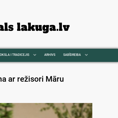
als lakuga.lv
OKSLA I TRADICEJIS
ARHIVS
SABĪDREIBA
a ar režisori Māru