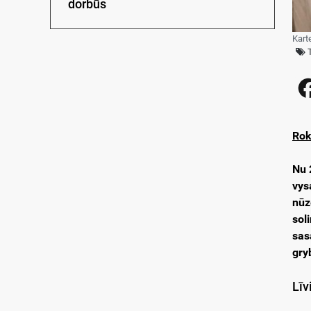
dorbūs
Kart
Rok
Nu 
vys
nūz
sol
sas
gry
Līv