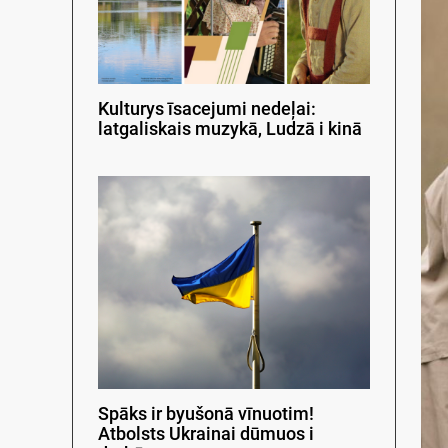
Kulturys īsacejumi nedeļai:
latgaliskais muzykā, Ludzā i kinā
Spāks ir byušonā vīnuotim!
Atbolsts Ukrainai dūmuos i