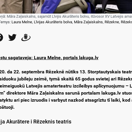
eņā: Māra Zaļaiskalns, sajamūt Līvijis Akurāteris bolvu, itūvosor XV Latvejis amat
Temys:
Laura Melne
,
Līvijas Akurāteris bolva
,
Māra Zaļaiskalns
,
Rēzekne
,
Rēzekn
Facebook
Twitter
Draugiem
stu sagataveja: Laura Melne, portals lakuga.lv
20. da 22. septembra Rēzeknē nūtiks 13. Storptautyskais teatra 
aiduoku jubileju zeimē, tymā skaitā 65 godus svietej ari Rēzek
eimeiguokū Latvejis amaterteatru izcileibys aplīcynuojumu – Līv
im” direktore Māra Zaļaiskalns sarunā portalam lakuga.lv stuosta
atyktu ari piec izruodis i varbyut nazkod atsagrīztu tī laiki, k
bātuoji.
ija Akurātere i Rēzeknis teatris