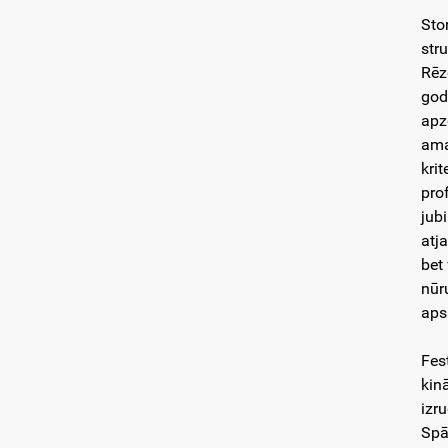
Sto
str
Rēz
god
apz
ama
krit
prof
jub
atj
bet 
nūr
aps
Fes
kin
izr
Spān