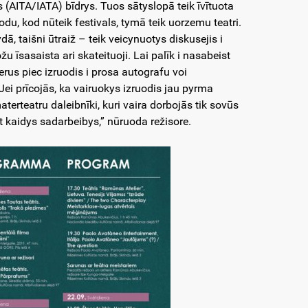
s (AITA/IATA) bīdrys. Tuos sātyslopā teik īvītuota
odu, kod nūteik festivals, tymā teik uorzemu teatri.
dā, taišni ūtraiž – teik veicynuotys diskusejis i
u īsasaista ari skateituoji. Lai palīk i nasabeist
terus piec izruodis i prosa autografu voi
 Jei prīcojās, ka vairuokys izruodis jau pyrma
terteatru daleibnīki, kuri vaira dorbojās tik sovūs
t kaidys sadarbeibys,” nūruoda režisore.