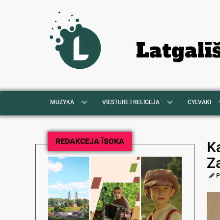
Latgalī
MUZYKA
VIESTURE I RELIGEJA
CYLVĀKI
REDAKCEJA ĪSOKA
K
Z
P