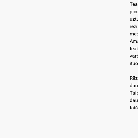
Tea
pīc
uzt
rež
med
Ama
tea
var
itu
Rēz
dau
Tai
dau
tai