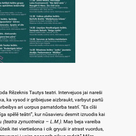
a Rēzeknis Tautys teatri. Intervejuos jai nareši
ka, ka vysod ir gribiejuse aizbraukt, varbyut partū
rbeibys ari uorpus pamatdorba teatrī. “Es cīši
ga spēlē teātri”, kur nūsavieru desmit izruodis kai
ju
(teatra zynuotneica – L.M.)
. Maņ beja vareiba
ik itei viertiešona i cik gryuši ir atrast vuordus,