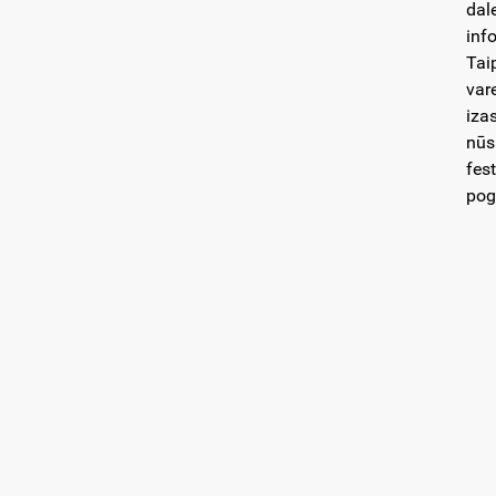
dal
inf
Taip
vare
iza
nūs
fes
pog