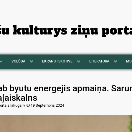
šu kulturys ziņu port
VOLŪDA
EKRANS I SKOTIVE
LITERATURA
MU
ab byutu energejis apmaiņa. Sarun
aļaiskalns
ortals lakuga.lv
19 Septembris 2024