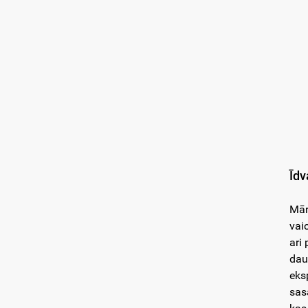
Īdv
Mār
vaic
ari
dau
eks
sasa