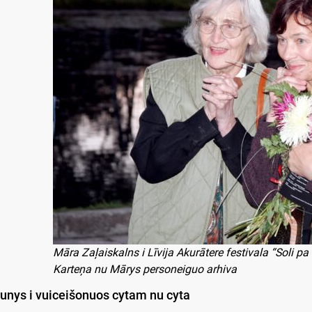
Māra Zaļaiskalns i Līvija Akurātere festivala “Soli p
Karteņa nu Mārys personeiguo arhiva
unys i vuiceišonuos cytam nu cyta