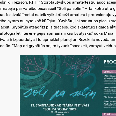
eibnīki i režisori. RTT ir Storptautyskuos amaterteatru asociaceji
ormaceja par vareibu pīsasaceit “Soli pa solim” – tai kotru ūtrū g
at festivalā īrostai nateik vylkti rūbeži amateru i profesionaļu vy
iba cytam nu cyta koč kū īgiut. “Grybātu, lai sarunuos piec izruož
saceit. Grybātūs atsagrīzt pi situacejis, kod skateituojs gaida ak
afotografēt. Itei energejis apmaiņa ir cīši byutyska,” soka Māra.
tivala ir izpuordūtys i tū apmeklēt plānoj ari Rēzeknis nūvoda ama
ostūs. “Maņ ari grybātūs ar jim tyvuok īpasazeit, varbyut veiduo