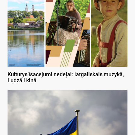
Kulturys īsacejumi nedeļai: latgaliskais muzykā,
Ludzā i kinā