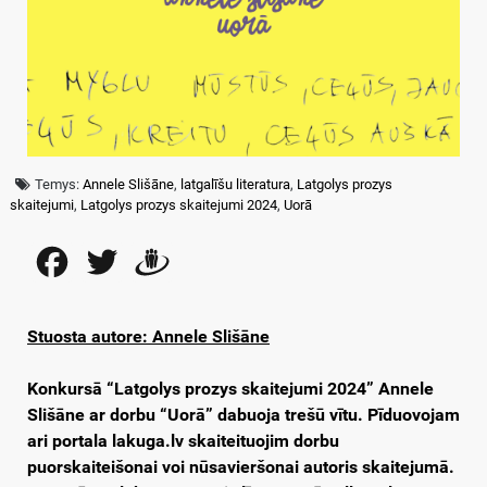
Temys:
Annele Slišāne
,
latgalīšu literatura
,
Latgolys prozys
skaitejumi
,
Latgolys prozys skaitejumi 2024
,
Uorā
Facebook
Twitter
Draugiem
Stuosta autore: Annele Slišāne
Konkursā “Latgolys prozys skaitejumi 2024” Annele
Slišāne ar dorbu “Uorā” dabuoja trešū vītu. Pīduovojam
ari portala lakuga.lv skaiteituojim dorbu
puorskaiteišonai
voi nūsavieršonai autoris skaitejumā.