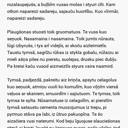
rozalaupejušs, a buļbīm vusas molas i styuri cīti. Kam
otkon napareizi sadareju, sajauču kuortību. Kuo vīnmār,
napareizi sadareju.
Pīaugšonas stuosti toik gruomatuos. Te vuss kuo
seņuok. Nasamaina i nasamaina. Toik jumts nūrauts,
lūgi izbyrušs, i tys arī videjīs, ai skoču aizleimietīs.
Taustu tymsā, sagrīžu rūkas iz stykla gobalu, nūlaizu ai
mieli ašņa piles nu pierstu, suolejas, drusku piec dubļu.
Pa kreisi kaču vusod aizmeiztīs styurs vaira nasmird.
Tymsā, padjezdā, pakreitu aiz kriņča, apsytu celagolus
kuo seņuok, atmiņu vuoli ko komulīm, kuo viļņīm viersā
veļuos ar skaniem, smuordīm i sajiutuom. Te tymss, toik
tymsa te sylta. Nūsamatuse iz celagolīm, ai pierstīm
tymsā sataustu cementa muozojumus iz trepu, pi
pyrmuo stāva pa labi, iz ūtruo pakuopīna. Te šo
aizačiera vusi naterumi. Kod beju īguojuse slauciešonas
ritmā ai birsti, īsuokt nu kreisuos puses, garīs vilcīns, tod