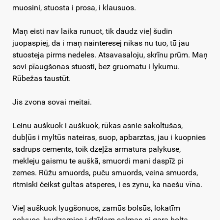
muosini, stuosta i prosa, i klausuos.
Maņ eisti nav laika runuot, tik daudz vieļ šudin
juopaspiej, da i maņ nainteresej nikas nu tuo, tū jau
stuosteja pirms nedeles. Atsavasaloju, skrīnu prūm. Maņ
sovi pīaugšonas stuosti, bez gruomatu i lykumu.
Rūbežas taustūt.
Jis zvona sovai meitai.
Leinu auškuok i auškuok, rūkas asnie sakoltušas,
dubļūs i myltūs nateiras, suop, apbarztas, jau i kuopnies
sadrups cements, toik dzeļža armatura palykuse,
mekleju gaismu te auškā, smuordi mani daspīž pi
zemes. Rūžu smuords, puču smuords, veina smuords,
ritmiski čeikst gultas atsperes, i es zynu, ka naešu vīna.
Vieļ auškuok lyugšonuos, zamūs bolsūs, lokatīm
golvuos, lyudzamies i dzīdam saļmas pi gara bolta