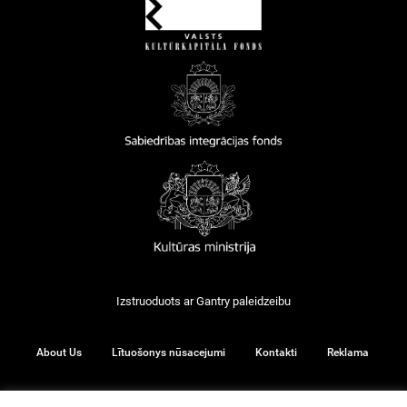
Izstruoduots ar
Gantry
paleidzeibu
About Us
Lītuošonys nūsacejumi
Kontakti
Reklama