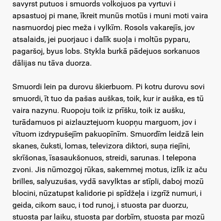
savyrst putuos i smuords volkojuos pa vyrtuvi i
apsastuoj pi mane, īkreit munūs motūs i muni moti vaira
nasmuordoj piec meža i vylkīm. Rosols vakarejīs, jov
atsalaids, jei puorjauc i dalīk suoļa i moltūs pyparu,
pagaršoj, byus lobs. Stykla burkā pādejuos sorkanuos
dālijas nu tāva duorza.
Smuordi lein pa durovu škierbuom. Pi kotru durovu sovi
smuordi, īt tuo da pašas auškas, toik, kur ir auška, es tū
vaira nazynu. Ruopoju toik iz prīšku, toik iz aušku,
turādamuos pi aizlauztejuom kuopņu marguom, jov i
vītuom izdrypušejīm pakuopīnīm. Smuordīm leidzā lein
skanes, čuksti, lomas, televizora diktori, suņa riejīni,
skrīšonas, īsasaukšonuos, streidi, sarunas. I telepona
zvoni. Jis nūmozgoj rūkas, sakemmej motus, izlīk iz aču
brilles, salyuzušas, vydā savylktas ar stīpli, daboj mozū
blocini, nūzatupst kalidorie pi spīdžeļa i izgrīž numuri, i
geida, cikom sauc, i tod runoj, i stuosta par duorzu,
stuosta par laiku, stuosta par dorbīm, stuosta par mozū