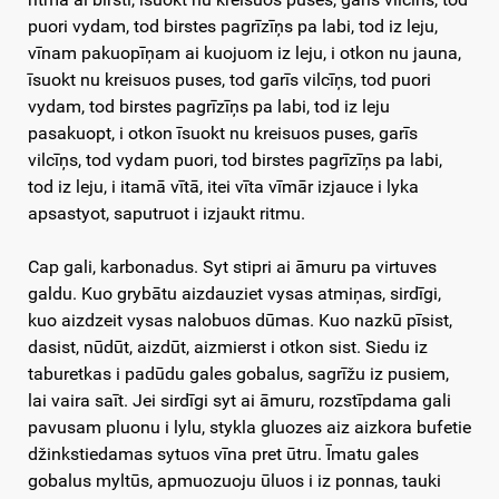
puori vydam, tod birstes pagrīzīņs pa labi, tod iz leju,
vīnam pakuopīņam ai kuojuom iz leju, i otkon nu jauna,
īsuokt nu kreisuos puses, tod garīs vilcīņs, tod puori
vydam, tod birstes pagrīzīņs pa labi, tod iz leju
pasakuopt, i otkon īsuokt nu kreisuos puses, garīs
vilcīņs, tod vydam puori, tod birstes pagrīzīņs pa labi,
tod iz leju, i itamā vītā, itei vīta vīmār izjauce i lyka
apsastyot, saputruot i izjaukt ritmu.
Cap gali, karbonadus. Syt stipri ai āmuru pa virtuves
galdu. Kuo grybātu aizdauziet vysas atmiņas, sirdīgi,
kuo aizdzeit vysas nalobuos dūmas. Kuo nazkū pīsist,
dasist, nūdūt, aizdūt, aizmierst i otkon sist. Siedu iz
taburetkas i padūdu gales gobalus, sagrīžu iz pusiem,
lai vaira saīt. Jei sirdīgi syt ai āmuru, rozstīpdama gali
pavusam pluonu i lylu, stykla gluozes aiz aizkora bufetie
džinkstiedamas sytuos vīna pret ūtru. Īmatu gales
gobalus myltūs, apmuozuoju ūluos i iz ponnas, tauki