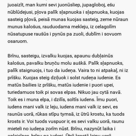
juoaizīt, man kurni sevi juonūsliep, jupagloboj, ešu
nūblūdejusi, pļova palīk sļapnuoka i sļapnuoka, kuojas
sasteig pļovā, peisā munas kuojas sasteig, zeme nūraun
munus kalošus, rauduodama mekleju, iz celagolīm
nūsatupuse raušūs i pynūs pa zuoli, dublīm i sovuom
osaruom.
Brīnu, sasteigu, izvalku kuojas, apaunu dubļainūs
kalošus, pavalku bruņču molu auškā. Palīk sļapnuoks,
palīk staignuojs, i tuo da iudeņa. Vaira to ni atpakaļ, ni iz
prīšku. Kuojas steig dziļuok i solst rudeņa iudenie. Es
matūs bailies iz prīšku, matūs iudenie i puori upei,
turiedamuos toik pi sovas elpas. Nikuo jau cytā navā.
Toik es i muna elpa, i dzilīs, soltīs iudens. Īmu puori,
iudens mani valk iz leju, iudens mani valk iz sevi, es
raunūs uorā, rūkas stīpu tymsā, iz ūtrū krostu, ka tuods
krosts ir. Voi tuods vuspuor ir, es sevi valku uorā, raunu
mieteli no iudeņa zorīm nūst. Brīnu, nazynūt laika i
apleicīnes, brīnu pa iudeni. Ūtrā krostā leinu uorā,