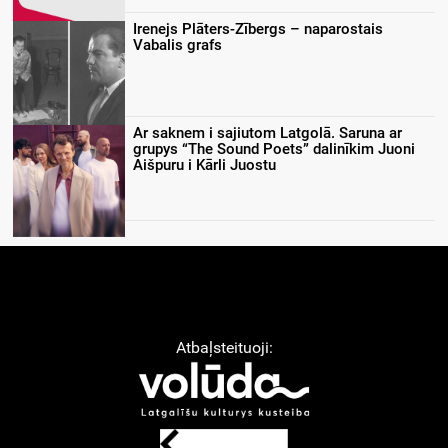
Irenejs Plāters-Zībergs – naparostais
Vabalis grafs
Ar saknem i sajiutom Latgolā. Saruna ar
grupys “The Sound Poets” dalinīkim Juoni
Aišpuru i Kārli Juostu
Atbaļsteituoji: