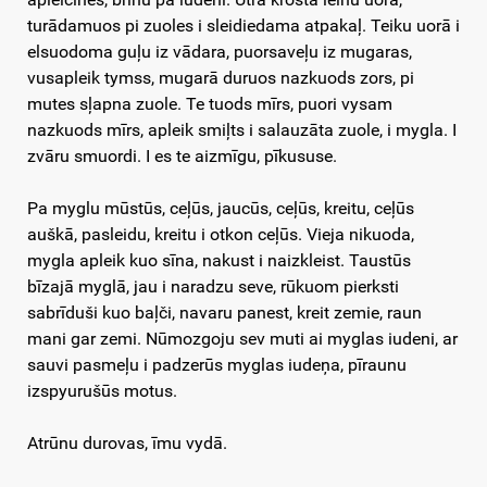
turādamuos pi zuoles i sleidiedama atpakaļ. Teiku uorā i
elsuodoma guļu iz vādara, puorsaveļu iz mugaras,
vusapleik tymss, mugarā duruos nazkuods zors, pi
mutes sļapna zuole. Te tuods mīrs, puori vysam
nazkuods mīrs, apleik smiļts i salauzāta zuole, i mygla. I
zvāru smuordi. I es te aizmīgu, pīkususe.
Pa myglu mūstūs, ceļūs, jaucūs, ceļūs, kreitu, ceļūs
auškā, pasleidu, kreitu i otkon ceļūs. Vieja nikuoda,
mygla apleik kuo sīna, nakust i naizkleist. Taustūs
bīzajā myglā, jau i naradzu seve, rūkuom pierksti
sabrīduši kuo baļči, navaru panest, kreit zemie, raun
mani gar zemi. Nūmozgoju sev muti ai myglas iudeni, ar
sauvi pasmeļu i padzerūs myglas iudeņa, pīraunu
izspyurušūs motus.
Atrūnu durovas, īmu vydā.