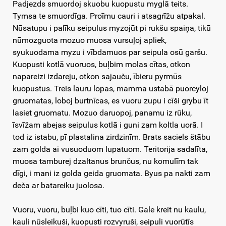
Padjezds smuordoj skuobu kuopustu myglā teits.
Tymsa te smuordīga. Proīmu cauri i atsagrīžu atpakal.
Nūsatupu i palīku seipulus myzojūt pi rukšu spaiņa, tikū
nūmozguota mozuo muosa vursuļoj apliek,
syukuodama myzu i vībdamuos par seipula osū garšu.
Kuopusti kotlā vuoruos, buļbim molas cītas, otkon
napareizi izdareju, otkon sajauču, ībieru pyrmūs
kuopustus. Treis lauru lopas, mamma ustabā puorcyloj
gruomatas, loboj burtnīcas, es vuoru zupu i cīši grybu īt
lasiet gruomatu. Mozuo daruopoj, panamu iz rūku,
īsvīžam abejas seipulus kotlā i guni zam koltla uorā. I
tod iz istabu, pī plastalina zirdzinīm. Brats saciels štābu
zam golda ai vusuoduom lupatuom. Teritorija sadalīta,
muosa tamburej dzaltanus brunčus, nu komulīm tak
dīgi, i mani iz golda geida gruomata. Byus pa nakti zam
deča ar batareiku juolosa.
Vuoru, vuoru, buļbi kuo cīti, tuo cīti. Gale kreit nu kaulu,
kauli nūsleikuši, kuopusti rozvyruši, seipuli vuorūtīs