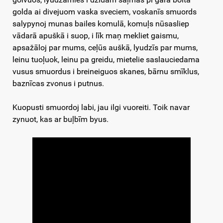
golda ai divejuom vaska sveciem, voskanīs smuords
salypynoj munas bailes komulā, komuļs nūsasliep
vādarā apuškā i suop, i līk maņ mekliet gaismu,
apsažāloj par mums, ceļūs auškā, lyudzīs par mums,
leinu tuoļuok, leinu pa greidu, mietelie saslauciedama
vusus smuordus i breineiguos skanes, bārnu smīklus,
baznīcas zvonus i putnus.
Kuopusti smuordoj labi, jau ilgi vuoreiti. Toik navar
zynuot, kas ar buļbīm byus.