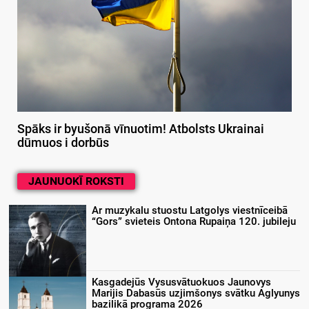
Spāks ir byušonā vīnuotim! Atbolsts Ukrainai
dūmuos i dorbūs
JAUNUOKĪ ROKSTI
Ar muzykalu stuostu Latgolys viestnīceibā
“Gors” svieteis Ontona Rupaiņa 120. jubileju
Kasgadejūs Vysusvātuokuos Jaunovys
Marijis Dabasūs uzjimšonys svātku Aglyunys
bazilikā programa 2026