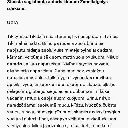
Stuostā saglobuota autoris lītuotuo Zīmeļlatgolys
izlūksne.
Uorā
Tik tymss. Tik dzili i naizturami, tik nasaprūtami tymss.
Tik malna nakts. Brīnu pa rudeņa zuoli, brīnu pa
napļautu rudeņa zuoli. Vuss mieteļs pylns ai dadžim,
kārmani veibūtņu sākluom, moti vuoļu pyukuom. Nikuo
naradzu, nikuo napazeistu. Nivīnas stygas nazynu,
nivīna ceļa napazeistu. Guņs maņ nav, zvaigžņu
dabasūs nav, apleik toik mygla i vysuodas radeibas
apleik i vydā, ar kuorklu zoru rūkuom, aizlauztu eļkšņu
celagolīm, gļūtaiņu sieņu aciem, dūbumainim kūka
vādarīm i muola dubļainuom kuojuom. Brīnu, nikuo
naradzādama, suokumā raudu, klīdzu, lyudzūs, čukstu,
saucu, runoju, pruoveju pīrunuot, skanes atsasyt myglas
vuolūs i nūkreit tīpat, sasapyn veibūtņu aizkoltušejuos
viersyunies. Mieteļs rozmiercs, mīsa dreb, man kurni