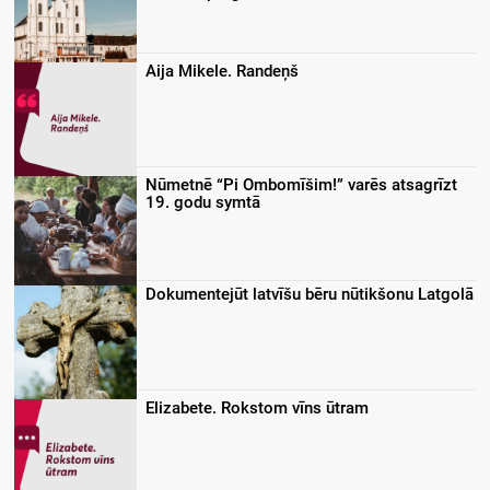
Aija Mikele. Randeņš
Nūmetnē “Pi Ombomīšim!” varēs atsagrīzt
19. godu symtā
Dokumentejūt latvīšu bēru nūtikšonu Latgolā
Elizabete. Rokstom vīns ūtram