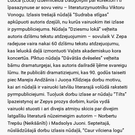
Luoča (Lōča) izdevnīceibā Daugovpilī par korektori i tī
īpasazynuse ar sovu veiru – literaturzynuotnīku Viktoru
Vonogu. Izlasis trešajā nūdaļā “Sudraba stīgas”
apkūpuoti autoris dzejūli, nu kurūs vairuokim itei izlase
ir pyrmpubliciejums. Nūdaļa “Dziesmu lokā” veļteita
autoris dzīšmu tekstu atdzejuojumim – sovulaik V. Zepa
radejuse vaira nakai 60 dzīšmu tekstu atdzejuojumu,
kas leluokā daļā izmontuoti Vaļsts akademiskuo kora
koncertūs. Pīktuo nūdaļa “Dāvātās dvēseles” veļteita
bārnu dramaturgejai, kas autoris dailradē ījēme svareigu
lūmu. Ite publicāti dramatiziejumi, kas 90. godūs taiseiti
piec Marejis Andžānis i Juoņa Klīdzieja dorbu motivu,
kai ari nūdaļā ir vairuoki latvīšu literarajā volūdā raksteiti
pyrmpubliciejumi. Tuoļuok dorbu izlase ar nūdaļu “Tilts”
īpazeistynoj ar Zepys prozys dorbim, kurūs vydā
vairuoki stuosti i ari divejis atmiņu skicis par divejim
latgalīšu literaturā nūzeimeigim autorim – Norbertu
Trepšu (Neikšānīti) i Madsolys Juoni. Septeitajā,
nūslādzūšajā dorbu izlasis nūdaļā, “Caur vilciena logu”