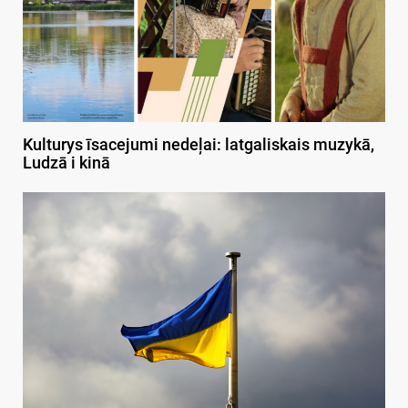
Kulturys īsacejumi nedeļai: latgaliskais muzykā,
Ludzā i kinā