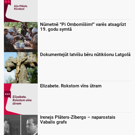
Nūmetnē “Pi Ombomīšim!” varēs atsagrīzt
19. godu symtā
Dokumentejūt latvīšu bēru nūtikšonu Latgolā
Elizabete. Rokstom vīns ūtram
Irenejs Plāters-Zībergs – naparostais
Vabalis grafs