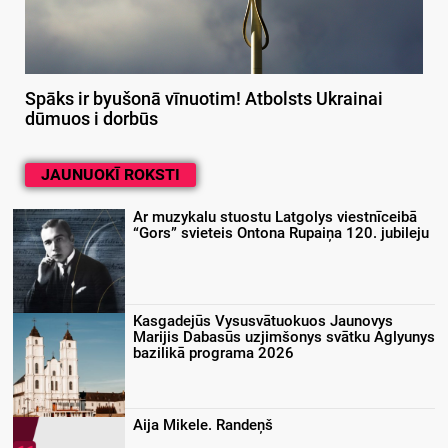
Spāks ir byušonā vīnuotim! Atbolsts Ukrainai
dūmuos i dorbūs
JAUNUOKĪ ROKSTI
Ar muzykalu stuostu Latgolys viestnīceibā
“Gors” svieteis Ontona Rupaiņa 120. jubileju
Kasgadejūs Vysusvātuokuos Jaunovys
Marijis Dabasūs uzjimšonys svātku Aglyunys
bazilikā programa 2026
Aija Mikele. Randeņš