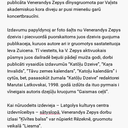
publicāta Venerandys Zepys dīnysgruomota par Vaļsts
akademiskuo kora diveju ar pusi mienešu garū
koncertbraucīni.
Izdavumu papyldynoj ar foto šaļts nu Venerandys Zepys
dzeivis i piecvuordā puorskaitoms juos dzeivis guojuma
publikaceja, kuruos autore ari ir gruomotys sastateituoja
Ieva Zuicena. Tī viesteits, ka V. Zepys aktivuokais
pūsmys juos dailradē bejuši pādejī muiža godi, dorbi
publicāti vysaidūs izdavumūs “Katōļu Dzeive”, “Kaŗa
Invalids”, “Tāvu zemes kalendars”, “Katoļu kalendārs” i
cytūs, bet, pasasokūt žurnala “Katōļu Dzeive” redaktorei
Marutai Latkovskai, 1998. godā izdūts da ituo pyrmais i
vīneigais autoris dzejūļu kruojums “Gaismas ceļš”.
Kai nūruodeits izdevieja – Latgolys kulturys centra
izdevnīceibys –
sātyslopā
, Venerandys Zepys dorbu
izlasi “Ķīvītes balss” var nūpierkt Rēzeknē, gruomotu
veikalā “Liesma”.