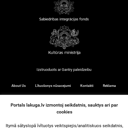
Izstruoduots ar
Gantry
paleidzeibu
About Us
Lītuošonys nūsacejumi
Kontakti
Reklama
Portals lakuga.lv izmontoj seikdatnis, sauktys ari par
cookies
© 2026
Itymā sātyslopā īvītuotys veiktspiejis/analitiskuos seikdatnis,