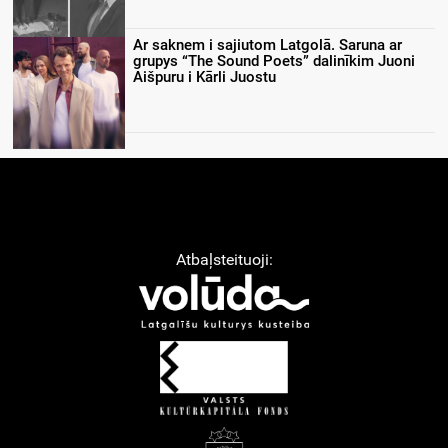
Ar saknem i sajiutom Latgolā. Saruna ar
grupys “The Sound Poets” dalinīkim Juoni
Aišpuru i Kārli Juostu
Atbaļsteituoji: