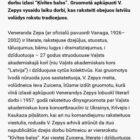
dorbu izlasi “Ķīvītes balss”. Gruomotā apkūpuoti V.
Zepys vysaidu laiku dorbi, kas raksteiti obejuos latvīšu
volūdys rokstu tradicejuos.
Veneranda Zepa (ar oficialū pavuordi Vanaga, 1926–
2002) ir literate, rakstejuse dzejūļus, stuostus,
tāluojumus, bārnu lugys i dramatiziejumus, i
dzīduotuoja – 27 godus struoduouse Vaļsts
akademiskajā korī (niu Vaļsts akademiskais kors
“Latvija”) i dzīduojuse cytūs kolektivūs. Kai gruomotys
īvodā nūruoda juos sastateituoja, V. Zepys meita,
volūdneica Ieva Zuicena, īrūsme izdūt gruomotu, kurā
vīnā izlasē apkūpuoti Venerandys Zepys lobuokī literarī
dorbi i 1957. godā raksteituo dīnysgruomota par Vaļsts
akademiskuo kora koncertbraucīni iz Ukrainys, Krīvejis i
Kaukaza piļsātom, kai ari nu komandiejumu raksteituos
viestulis, rodusēs V. Zepys arhivā atrūnūt da ituo
napublicātūs dzejis dorbu būrtneicu ar viersrokstu
“Ķīvītes balss”. Kai viestej Zuicena, literate i dzīduotuoja