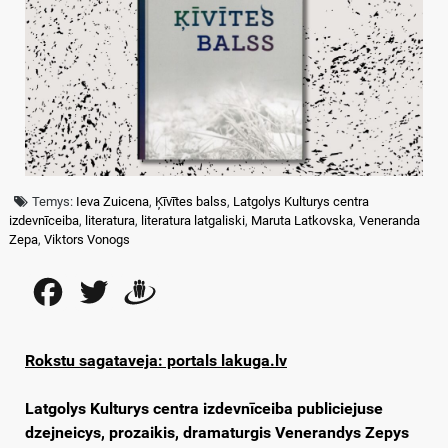
Temys:
Ieva Zuicena
,
Ķīvītes balss
,
Latgolys Kulturys centra
izdevnīceiba
,
literatura
,
literatura latgaliski
,
Maruta Latkovska
,
Veneranda
Zepa
,
Viktors Vonogs
Facebook
Twitter
Draugiem
Rokstu sagataveja: portals lakuga.lv
Latgolys Kulturys centra izdevnīceiba publiciejuse
dzejneicys, prozaikis, dramaturgis Venerandys Zepys