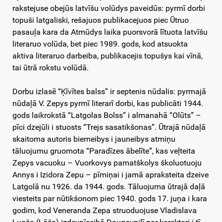
rakstejuse obejūs latvīšu volūdys paveidūs: pyrmī dorbi
topuši latgaliski, rešajuos publikacejuos piec Ūtruo
pasauļa kara da Atmūdys laika puorsvorā lītuota latvīšu
literaruo volūda, bet piec 1989. gods, kod atsuokta
aktiva literaruo darbeiba, publikacejis topušys kai vīnā,
tai ūtrā rokstu volūdā.
Dorbu izlasē “Ķīvītes balss” ir septenis nūdalis: pyrmajā
nūdaļā V. Zepys pyrmī literarī dorbi, kas publicāti 1944.
gods laikrokstā “Latgolas Bolss” i almanahā “Olūts” –
pīci dzejūli i stuosts “Trejs sasatikšonas”. Ūtrajā nūdaļā
skaitoma autoris bierneibys i jauneibys atmiņu
tāluojumu gruomota “Paradīzes ābelīte”, kas veļteita
Zepys vacuoku – Vuorkovys pamatškolys školuotuoju
Annys i Izidora Zepu – pīmiņai i jamā apraksteita dzeive
Latgolā nu 1926. da 1944. gods. Tāluojuma ūtrajā daļā
viesteits par nūtikšonom piec 1940. gods 17. juņa i kara
godim, kod Veneranda Zepa struoduojuse Vladislava