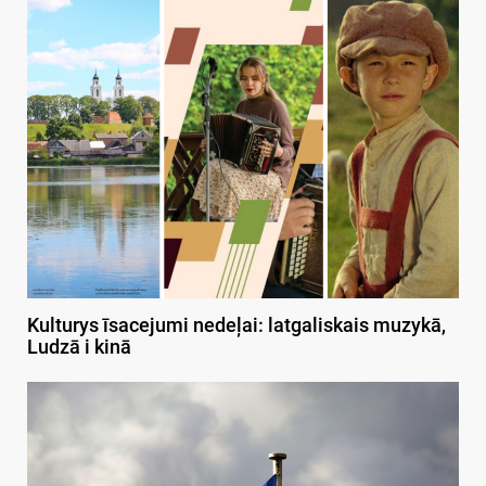
Kulturys īsacejumi nedeļai: latgaliskais muzykā,
Ludzā i kinā