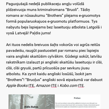
Paguojušajā nedeļā publikaceju angļu volūdā
pīdzeivuoja muns kriminalromans “Bruoli”. Tādiņ
romans ar nūsaukumu “Brothers” pīejams e-gruomotys
formā popularuokajuos e-gruomotu platformuos. Tys
nabyutu bejs īspiejams bez laseituoju atbolsta Latgolā i
vysā Latvejā! Paļdis jums!
Ari ituos nedelis breivuos šaļts vokorūs voi agrūs reitūs
pavadeišu, raugūt pastuosteit par romanu piec īspiejis
vaira angliski skaitūšim cylvākim. Gūdeigi sokūt, latvīšu
rakstnīkam izalauzt pi angliski skaitūšu laseituoju ir cīši,
cīši, cīši gryuši, partū prīcuošūs par sevkuru jiusu
atbolstu. Ka zynit kaidu angliski losūšū, īsokit jam
“Brothers”! “Bruoļus” angliski sovā eipašumā var dabuot
Apple Books
ITE
,
Amazon
ITE
i
Kobo.com
ITE
.