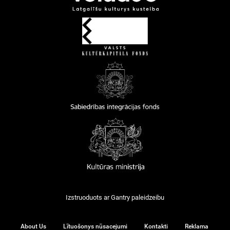
Izstruoduots ar
Gantry
paleidzeibu
About Us
Lītuošonys nūsacejumi
Kontakti
Reklama