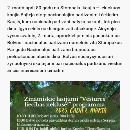
2. martā aprit 80 godu nu Stompaku kaujis – leluokuos
kaujis Baļtejā storp nacionalajim partizanim i čekistim.
Kaujis, kurā nacionalī partizani natyka sakauti, tok piec
dīnu ilgys ceinis naktī organizāti atsakuope. Aicynoju
vysus svātdiņ, 2. martā, apmeklēt pīminis pasuokumus
Bolvūs i nacionalūs partizanu nūmetnis vītā Stompakūs.
Par gūdu Nacionalūs partizanu bruņuotuos
pretuošonuos atceris dīnai Bolvūs nūsarysynuos ari
zynuotnyskī skaitejumi par nacionalūs partizanu viesturi
ar cīši interesantim tematim.