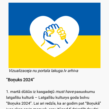
Vizualizaceja nu portala lakuga.lv arhiva
“Boņuks 2024”
1. martā dūšūs iz kasgadejū
must have
pasuokumu
latgalīšu kulturā – Latgalīšu kulturys goda bolvu
“Boņuks 2024”. Lai ari redzīs, ka ar godim pat “Boņukā”