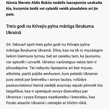
Itūreiz literats Aldis Bukšs nedelis īsacejumūs uzskaita
tūs, kurymūs taidā voi cytaidā veidā pīsadaleis ari jis
pats.
Treis godi nu Krīvejis pylna mārūga ībrukuma
Ukrainā
24. februarī aprit treis pylni godi nu Krīvejis pylna
mārūga ībrukuma Ukrainā. Dīna, kas na tik iz myužeigim
laikim īzeimuos tymsu, bet ari cereibu tam, ka ļaunumu
var apturēt i uzvarēt. Ukraiņu varūneiguo ceiņa tam ir
pīruodejums. Tei nabyutu īspiejama ari bez myusu
atbolsta, partū paļdis sevkuram, kurs paleidz Ukrainai
juos ceiņā par breiveibu i sovys tautys, volūdys
pastuoviešonu! Itamā nedeļā aicynoju eipaši pīminēt tūs
latgalīšus, kas ir uperiejuši sovys dzeiveibys par
Ukrainys i vysys Eiropys naatkareibu i breiveibu, kas
fiziski atsarūn Ukrainā i ceinejās ar īrūčim rūkā.