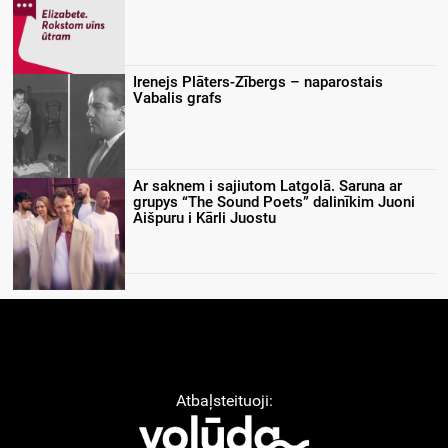
Irenejs Plāters-Zībergs – naparostais
Vabalis grafs
Ar saknem i sajiutom Latgolā. Saruna ar
grupys “The Sound Poets” dalinīkim Juoni
Aišpuru i Kārli Juostu
Atbaļsteituoji: