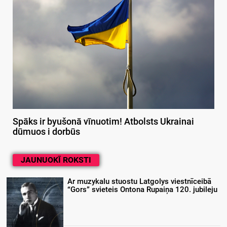
Spāks ir byušonā vīnuotim! Atbolsts Ukrainai
dūmuos i dorbūs
JAUNUOKĪ ROKSTI
Ar muzykalu stuostu Latgolys viestnīceibā
“Gors” svieteis Ontona Rupaiņa 120. jubileju