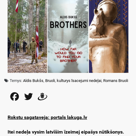
Temys:
Aldis Bukšs
,
Bruoli
,
kulturys īsacejumi nedeļai
,
Romans Bruoli
Facebook
Twitter
Draugiem
Rokstu sagataveja: portals lakuga.lv
Itei nedeļa vysim latvīšim īzeimej eipašys nūtikšonys.