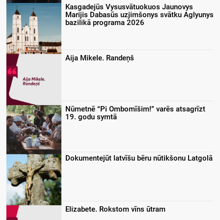
Kasgadejūs Vysusvātuokuos Jaunovys
Marijis Dabasūs uzjimšonys svātku Aglyunys
bazilikā programa 2026
Aija Mikele. Randeņš
Nūmetnē “Pi Ombomīšim!” varēs atsagrīzt
19. godu symtā
Dokumentejūt latvīšu bēru nūtikšonu Latgolā
Elizabete. Rokstom vīns ūtram