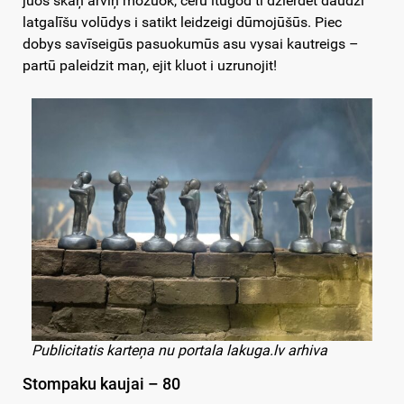
juos skaņ arviņ mozuok, ceru itūgod tī dzierdēt daudzi
latgalīšu volūdys i satikt leidzeigi dūmojūšūs. Piec
dobys savīseigūs pasuokumūs asu vysai kautreigs –
partū paleidzit maņ, ejit kluot i uzrunojit!
Publicitatis karteņa nu portala lakuga.lv arhiva
Stompaku kaujai – 80