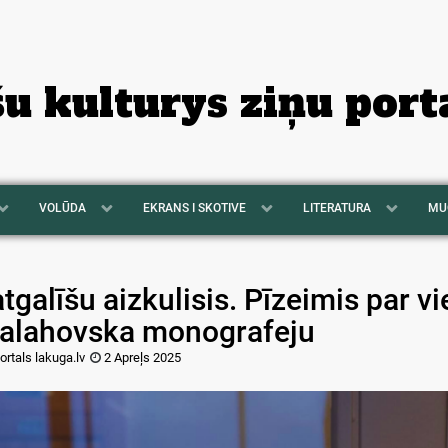
šu kulturys ziņu port
VOLŪDA
EKRANS I SKOTIVE
LITERATURA
MU
tgalīšu aizkulisis. Pīzeimis par v
alahovska monografeju
ortals lakuga.lv
2 Apreļs 2025