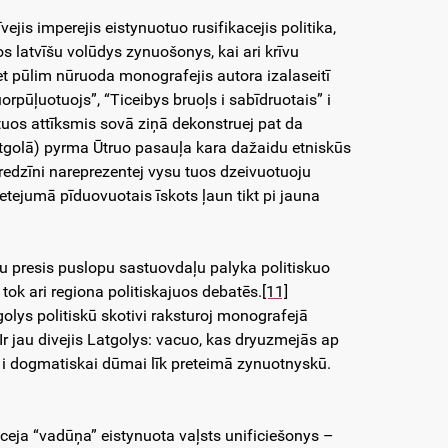
ejis imperejis eistynuotuo rusifikacejis politika,
os latvīšu volūdys zynuošonys, kai ari krīvu
et pūlim nūruoda monografejis autora izalaseitī
pūļuotuojs”, “Ticeibys bruoļs i sabīdruotais” i
os attīksmis sovā ziņā dekonstruej pat da
atgolā) pyrma Ūtruo pasauļa kara dažaidu etniskūs
 redzīni nareprezentej vysu tuos dzeivuotuoju
ietejumā pīduovuotais īskots ļaun tikt pi jauna
 presis puslopu sastuovdaļu palyka politiskuo
 tok ari regiona politiskajuos debatēs.
[11]
olys politiskū skotivi raksturoj monografejā
r jau divejis Latgolys: vacuo, kas dryuzmejās ap
s i dogmatiskai dūmai līk preteimā zynuotnyskū.
eja “vadūņa” eistynuota vaļsts unificiešonys –