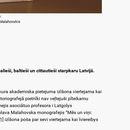
v
 Malahovskis
ši, baltieši un cittautieši starpkaru Latvijā.
evkura akademiska pietejuma izīšona viertejama kai
oriografejā pietnīki nav veļtejuši pīteikamu
mejis asociātuo profesora i Latgolys
dislava Malahovska monografejis “Mēs un viņi:
[1]
izīšona poša par sevi viertejama kai īviereibys