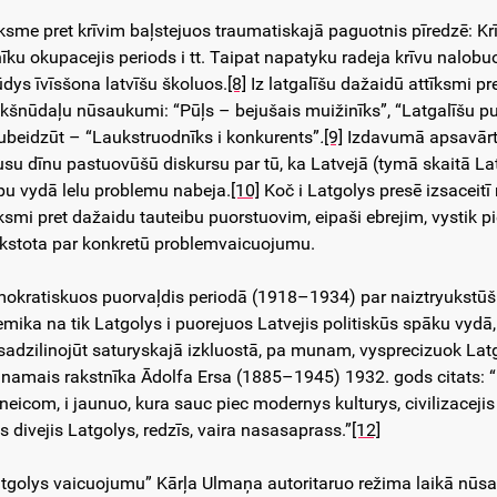
īksme pret krīvim baļstejuos traumatiskajā paguotnis pīredzē: Krīv
inīku okupacejis periods i tt. Taipat napatyku radeja krīvu nalobu
ūdys īvīsšona latvīšu školuos.
[8]
Iz latgalīšu dažaidū attīksmi pr
kšnūdaļu nūsaukumi: “Pūļs – bejušais muižinīks”, “Latgalīšu puor
ubeidzūt – “Laukstruodnīks i konkurents”
.
[9]
Izdavumā apsavārtu
su dīnu pastuovūšū diskursu par tū, ka Latvejā (tymā skaitā L
pu vydā lelu problemu nabeja.
[10]
Koč i Latgolys presē izsaceitī
īksmi pret dažaidu tauteibu puorstuovim, eipaši ebrejim, vystik p
škstota par konkretū problemvaicuojumu.
okratiskuos puorvaļdis periodā (1918–1934) par naiztryukstūšu
emika na tik Latgolys i puorejuos Latvejis politiskūs spāku vydā,
sadzilinojūt saturyskajā izkluostā, pa munam, vysprecizuok Latg
ūnamais rakstnīka Ādolfa Ersa (1885–1945) 1932. gods citats: “I
neicom, i jaunuo, kura sauc piec modernys kulturys, civilizaceji
s divejis Latgolys, redzīs, vaira nasasaprass.”
[12]
tgolys vaicuojumu” Kārļa Ulmaņa autoritaruo režima laikā nūsac