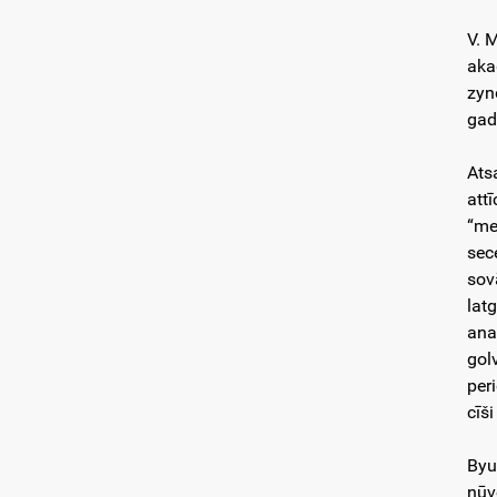
V. 
aka
zyn
gad
Ats
att
“me
sec
sovā
lat
ana
golv
per
cīši
Byu
nūv