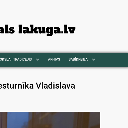
als lakuga.lv
OKSLA I TRADICEJIS
ARHIVS
SABĪDREIBA
iesturnīka Vladislava