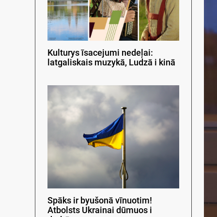
Kulturys īsacejumi nedeļai:
latgaliskais muzykā, Ludzā i kinā
Spāks ir byušonā vīnuotim!
Atbolsts Ukrainai dūmuos i