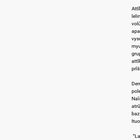
Att
lel
vol
apa
vys
myu
gru
att
prī
Dem
pol
Naī
atr
baz
Ituo
“La