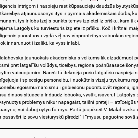
eligencis intrigom i naspieju rast kūpsaucieju daudzūs byutyskū
tkareibys atjaunuošonys itys ir pyrmais akademiskais dorbs, ku
munam, tys ir lobs izejis punkts temys izpietei iz prīšku, kam ti
iejama Latgolys kulturviesturis izpiete iz prīšku. Koč i krītnai 
eligencis puorstuovu vydā vēļ nav vīnpruoteibys vairuokūs regi
ok ir narunuot i izalikt, ka vyss ir labi.
Malahovska jaunuokais akademiskais veikums līk aizadūmuot par
īksmi pret latgalīšu volūdys, ticeibys, regiona pošnūsasaceišony
 cytim vaicuojumim. Nareši tū ītekmēja pošu latgalīšu naspieja s
pīgeļuoja i spieceigu personeibu, i nuokūtnis vizeju tryukumu reg
soneibu egoismu/narcismu i gribiešonu puorstuovēt regionu, ign
su dīnuos situaceja ir daudz lobuoka, vystik, īsaverūt Latgolys 
ysynuotys problemys nikur napagaist, taišni preteji – attīceigūs
aasynoj voi daboj cytys formys. Partū juopīkreit V. Malahovska
n pasavērt iz sovu viesturyskū pīredzi” i “myusu paguotne sovā zi