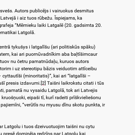
 svešs. Autors publicējs i vairuokus desmitus
atvejā i aiz tuos rūbežu. Īspiejams, ka
feja “Mērnieku laiki Latgalē (20. gadsimta 20.
ematikai Latgolā.
trā tykušys i latgalīšu (ari politiskūs spāku)
tatem, kai ari puornūvadnīkim aba baļtīšimcaur
stuov nu četru pamatnūdaļu, kuruos autors
torim i uz stereotipu bāzis veiduotim attīceibu
cyttautīši (minoritatis)”, kai ari “latgalīši –
ušī presis izdavumi.
[2]
Taišni laikrokstu citati i tūs
ti, pamatā nu vysaidu Latgolā, tok ari Latvejis
kruošņuoki, eipaši tī, kurī radeiti prīškvieliešonu
 pajiemīni, “verūtīs nu myusu dīnu skotu punkta, ir
ar Latgolu i tuos dzeivuotuojim taišni nu cytu
u presē dominēja redzīņs par Latgolu kai