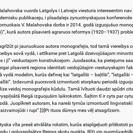
Malahovska vuords Latgolys i Latvejis viesturis interesentim nav
demisku publikaceju, i pīsadalejs zynuotnyskajuos konferencēs L
omuokais V. Malahovska dorbs ir 2014. godā izguojušuo monogra
i)”, kurā autors pīsavierš agraruos reformys (1920–1937) probl
agrīžūt pi jaunuokuos autora monografejis, tod tamā viereibys cen
īceibys sovā vydā, i attīksme pret Latgolā dzeivojūšajom minori
s i jī” veiduotajom konstrukcejom. Juodasoka, ka pietejums sa
eigai pīsavierš regiona identitati veidojūšajim viesturyskajim fak
 vydā modelim, kurūs definej kai “latgalīši – baļtīši”, “latgalīši – 
galīši”. Izdavumā puorsvorā izmontuoti storpkaru periodā izguoj
lize veidoj monografejis kūdulu. Tamā īvītuoti daudzi spūdri cita
yspiļsātā Reigā izguojušim laikrokstim. Šaļtim tī ir cyts par cytu 
iodā. Juopīkreit autoram, ka nareši tymūs izmontuotī lingvistiskī
 aizvainojūši i rupi”.
[3]
Pi ituos dūmys mes vēļ atsagrīzsim.
tyska vīta presē atvālāta rokstim, kurūs atspīgeļuoti prīškstoti p
odu i golvyspiļsātys Reigys skotu punkta. Bīži viņ puornūvadnīk