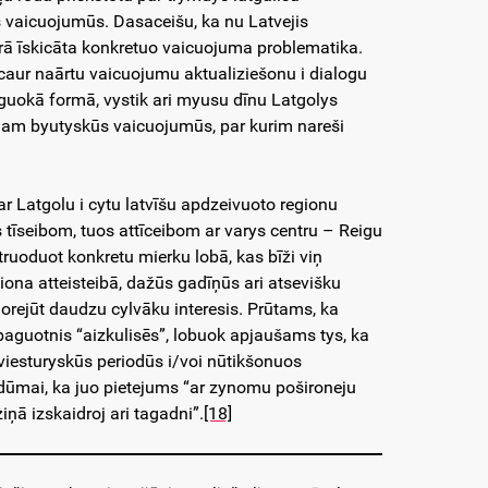
s vaicuojumūs. Dasaceišu, ka nu Latvejis
rā īskicāta konkretuo vaicuojuma problematika.
k caur naārtu vaicuojumu aktualiziešonu i dialogu
maiguokā formā, vystik ari myusu dīnu Latgolys
onam byutyskūs vaicuojumūs, par kurim nareši
 Latgolu i cytu latvīšu apdzeivuoto regionu
s tīseibom, tuos attīceibom ar varys centru – Reigu
truoduot konkretu mierku lobā, kas bīži viņ
iona atteisteibā, dažūs gadīņūs ari atsevišku
orejūt daudzu cylvāku interesis. Prūtams, ka
paguotnis “aizkulisēs”, lobuok apjaušams tys, ka
 viesturyskūs periodūs i/voi nūtikšonuos
 dūmai, ka juo pietejums “ar zynomu pošironeju
ņā izskaidroj ari tagadni”.
[18]