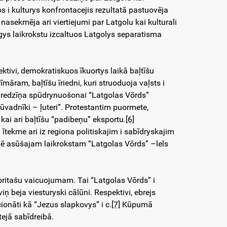
s i kulturys konfrontacejis rezultatā pastuovēja
nasekmēja ari viertiejumi par Latgolu kai kulturali
gys laikrokstu izcaltuos Latgolys separatisma
ektivi, demokratiskuos īkuortys laikā baļtīšu
āram, baļtīšu īriedni, kuri struoduoja vaļsts i
 redzīņa spūdrynuošonai “Latgolas Vōrds”
rnūvadnīki – ļuteri”. Protestantim puormete,
ai ari baļtīšu “padibeņu” eksportu.
[6]
ītekme ari iz regiona politiskajim i sabīdryskajim
nē asūšajam laikrokstam “Latgolas Vōrds” –lels
noritašu vaicuojumam. Tai “Latgolas Vōrds” i
viņ beja viesturyski cālūni. Respektivi, ebrejs
icionāti kā “Jezus slapkovys” i c.
[7]
Kūpumā
tejā sabīdreibā.