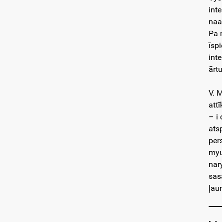
int
naa
Pa 
īsp
int
ārtu
V. 
att
– i
ats
per
myu
nar
sas
ļau