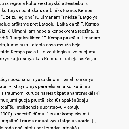
u iz regiona kulturviesturyskū atteisteibu iz
kulturys i politiskais darbinīks Fraņcs Kemps
u “Dzeļžu legions” K. Ulmaņam īsnēdze “Latgolys
raluo attīksme pret Latgolu. Laika gaitā F. Kemps
bā iz K. Ulmani jam nabeja konsekventa redzīņa. Iz
 dorbā “Latgales likteņi”F. Kemps paspēja Ulmaņam
ļsts, kurūs rūkā Latgola sovā myužā beja
taida Kempa pīeja līk aizdūt logisku vaicuojumu –
istiskys karjerismys, kas Kempam nabeja svešs jau
 attīcynuošona iz myusu dīnom ir anahronismys,
aun viļkt zynomys paralelis ar laiku, kurā niu
nis traumom, kuruos nareši tikpat anahroniskā
[14]
cynuojumi guoja pruotā, skaitūt apakšnūdaļu
tgalīšu inteligencis puorstuovu viestuļu
–2000) izsaceitū dūmu: “Itys ar kompleksim i
atgalim” i rauga runuot vysu latgaļu vuordā. [..]
a roda prīškstotu par trymdys latgalīšu