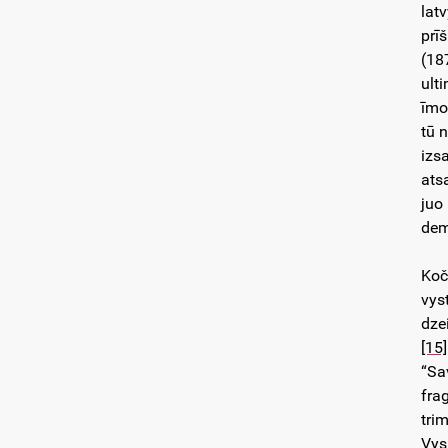
lat
prī
(18
ult
īmo
tū 
izs
ats
juo
dem
Koč
vys
dze
[15]
“Sa
fra
tri
Vys