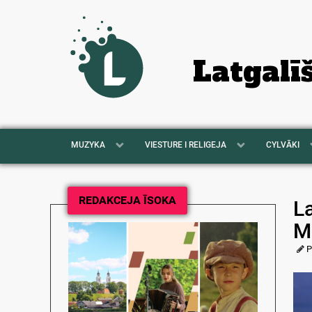
Latgalī
MUZYKA
VIESTURE I RELIGEJA
CYLVĀKI
REDAKCEJA ĪSOKA
La
M
P