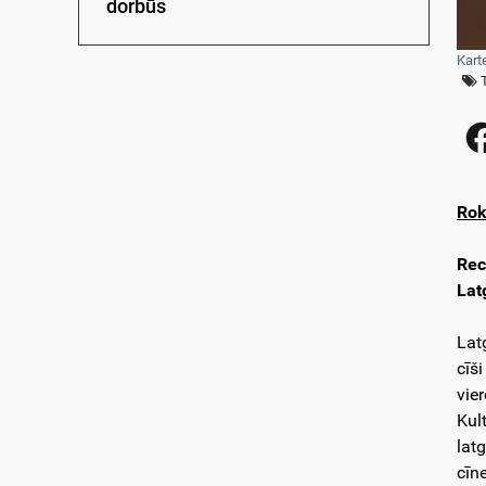
dorbūs
Kart
Rok
Rec
Lat
Lat
cīš
vie
Kul
latg
cīn