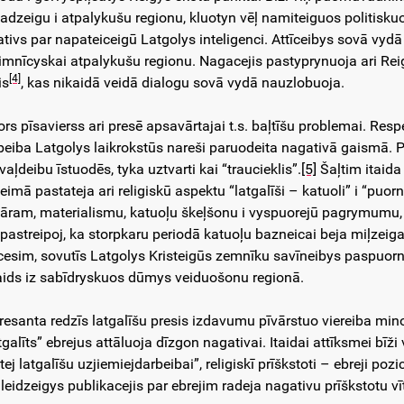
adzeigu i atpalykušu regionu, kluotyn vēļ namiteiguos politiskuo
ativs par napateiceigū Latgolys inteligenci. Attīceibys sovā vydā 
aimnīcyskai atpalykušu regionu. Nagacejis pastyprynuoja ari Rei
[4]
is
, kas nikaidā veidā dialogu sovā vydā nauzlobuoja.
ors pīsavierss ari presē apsavārtajai t.s. baļtīšu problemai. Resp
beiba Latgolys laikrokstūs nareši paruodeita nagativā gaismā. Pīm
aļdeibu īstuodēs, tyka uztvarti kai “traucieklis”.
[5]
Šaļtim itaida
teimā pastateja ari religiskū aspektu “latgalīši – katuoli” i “puo
āram, materialismu, katuoļu škeļšonu i vyspuorejū pagrymumu, k
pastreipoj, ka storpkaru periodā katuoļu bazneicai beja miļzeiga 
cesim, sovutīs Latgolys Kristeigūs zemnīku savīneibys paspuor
aids iz sabīdryskuos dūmys veiduošonu regionā.
eresanta redzīs latgalīšu presis izdavumu pīvārstuo viereiba mi
galīts” ebrejus attāluoja dīzgon nagativai. Itaidai attīksmei bīži 
tej latgalīšu uzjiemiejdarbeibai”, religiskī prīškstoti – ebreji poz
leidzeigys publikacejis par ebrejim radeja nagativu prīškstotu vī