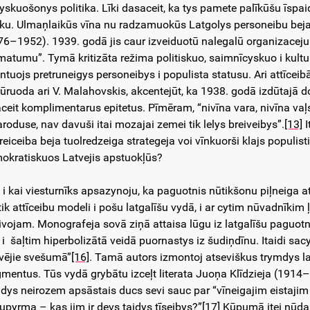
vyskuošonys politika. Līki dasaceit, ka tys pamete palīkūšu īspaid
šku. Ulmaņlaikūs vīna nu radzamuokūs Latgolys personeibu beja 
76–1952). 1939. godā jis caur izveiduotū nalegalū organizacej
imatumu”. Tymā kritizāta režima politiskuo, saimnīcyskuo i kultu
ntuojs pretruneigys personeibys i populista statusu. Ari attīcei
nūruoda ari V. Malahovskis, akcentejūt, ka 1938. godā izdūtajā
aceit komplimentarus epitetus. Pīmēram, “nivīna vara, nivīna va
aroduse, nav davuši itai mozajai zemei tik lelys breiveibys”.
[13]
I
 reiceiba beja tuolredzeiga strategeja voi vīnkuorši klajs popul
okratiskuos Latvejis apstuokļūs?
 i kai viesturnīks apsazynoju, ka paguotnis nūtikšonu piļneiga
tik attīceibu modeli i pošu latgalīšu vydā, i ar cytim nūvadnīkim ļ
ivojam. Monografeja sovā ziņā attaisa lūgu iz latgalīšu paguot
i šaļtim hiperbolizātā veidā puornastys iz šudiņdīnu. Itaidi sa
vējie svešumā”
[16]
. Tamā autors izmontoj atseviškus trymdys la
gmentus. Tūs vydā grybātu izceļt literata Juoņa Klīdzieja (1914
mdys neirozem apsāstais ducs sevi sauc par “vīneigajim eistajim l
upyrma – kas jim ir devs taidys tīseibys?”
[17]
Kūpumā itei nūdaļ