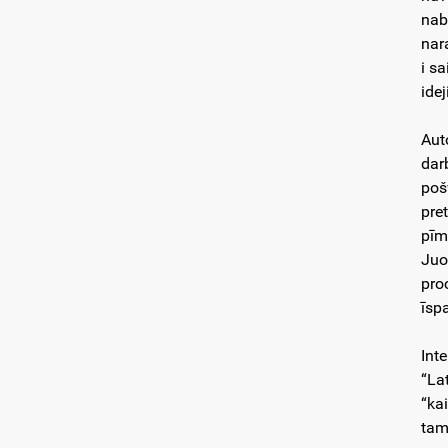
nab
nar
i s
idej
Aut
dar
pošv
pre
pīm
Juo
pro
īsp
Int
“Lat
“kai
tam