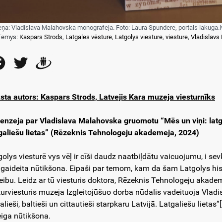
eņa: Vladislava Malahovska monografeja. Foto: Laura Spundere, portals lakuga.l
Temys:
Kaspars Strods
,
Latgales vēsture
,
Latgolys viesture
,
viesture
,
Vladislavs
Facebook
Twitter
Draugiem
sta autors: Kaspars Strods, Latvejis Kara muzeja viesturnīks
enzeja par Vladislava Malahovska gruomotu “Mēs un viņi: latgalie
galiešu lietas”
(Rēzeknis Tehnologeju akademeja, 2024)
golys viesturē vys vēļ ir cīši daudz naatbiļdātu vaicuojumu, i s
i gaideita nūtikšona. Eipaši par temom, kam da šam Latgolys hist
reibu. Leidz ar tū viesturis doktora, Rēzeknis Tehnologeju akade
turviesturis muzeja Izgleitojūšuo dorba nūdalis vadeituoja Vla
alieši, baltieši un cittautieši starpkaru Latvijā. Latgaliešu lietas”
eiga nūtikšona.