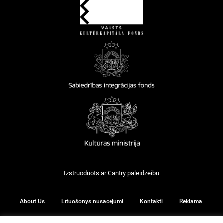
Izstruoduots ar
Gantry
paleidzeibu
About Us
Lītuošonys nūsacejumi
Kontakti
Reklama