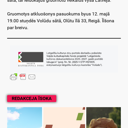
sātā, tai leluokajūs gruomotu veikalūs vysā Latvejā.
Gruomotys atkluošonys pasuokums byus 12. majā
19.00 stuņdēs Volūdu sātā, Olūtu īlā 33, Reigā. Īīšona
par breivu.
REDAKCEJA ĪSOKA