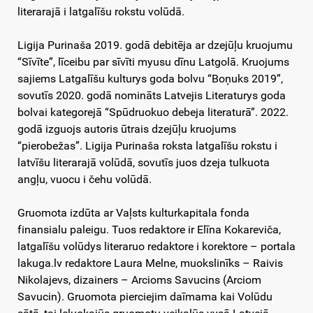
literarajā i latgalīšu rokstu volūdā.
Ligija Purinaša 2019. godā debitēja ar dzejūļu kruojumu
“Sīvīte”, līceibu par sīvīti myusu dīnu Latgolā. Kruojums
sajiems Latgalīšu kulturys goda bolvu “Boņuks 2019”,
sovutīs 2020. godā nomināts Latvejis Literaturys goda
bolvai kategorejā “Spūdruokuo debeja literaturā”. 2022.
godā izguojs autoris ūtrais dzejūļu kruojums
“pierobežas”. Ligija Purinaša roksta latgalīšu rokstu i
latvīšu literarajā volūdā, sovutīs juos dzeja tulkuota
angļu, vuocu i čehu volūdā.
Gruomota izdūta ar Vaļsts kulturkapitala fonda
finansialu paleigu. Tuos redaktore ir Elīna Kokareviča,
latgalīšu volūdys literaruo redaktore i korektore – portala
lakuga.lv redaktore Laura Melne, muokslinīks – Raivis
Nikolajevs, dizainers – Arcioms Savucins (Arciom
Savucin). Gruomota pierciejim daīmama kai Volūdu