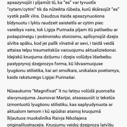
apsazynojūt i pījamūt tū, ka “es” var tyvuotīs
“cytam/cytim” tik da nūteikta rūbeža, kurū škārsojūt “es”
vystik palīk vīns. Daudzus itaida apsazynuošona
bīdynuotu i lyktu raudzeit saisteitīs ar cytim piec
vareibys vaira, tok Ligija Purinaša pījam itū patīseibu ar
pošapzineigu i pošironisku stoicismu, aplīcynojūt dzejis
sīvītis spāku, kod jei palīk vīnatnē ar sevi, i taidā veidā
attaisa telpu traumatiskūs vaicuojumu aktualiziešonai.
Idejiskū kruojuma dziļumu i dzejis volūdys īdarbeibu
pastyprynoj dzejprozys forma, kū īdvasmuojuse
lyugšonu stilistika, kai ari smolkais, unikalais poetismys,
kaids rakstureigs Ligijai Purinašai.
Nūsaukums “Magnificat” īt nu latiņu volūdā puorcalta
slavynuojuma Jaunovai Marijai, atsasaucūt iz tekstūs
izmontuotū lyugšonu stilistiku, kas saplyudynuota ar
aktualom temom i kū spūdrai atainoj kruojumā
īkļautuos muokslinīka Raivja Nikolajeva
originalilustracejis. Kruojumu veidoj dzejproza latvīšu