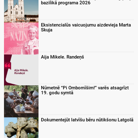
bazilikā programa 2026
Eksistencialūs vaicuojumu aizdevieja Marta
Skuja
Aija Mikele. Randeņš
Nūmetnē “Pi Ombomīšim!” varēs atsagrīzt
19. godu symtā
Dokumentejūt latvīšu bēru nūtikšonu Latgolā