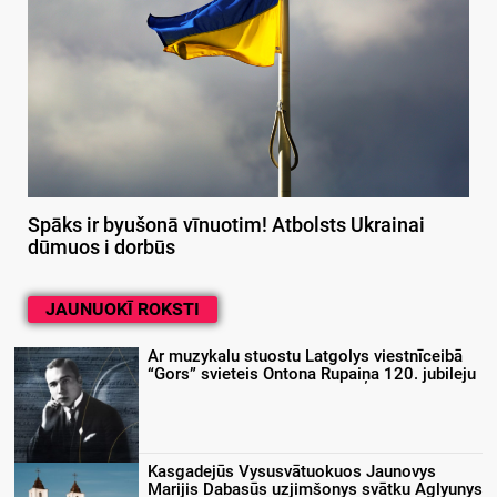
Spāks ir byušonā vīnuotim! Atbolsts Ukrainai
dūmuos i dorbūs
JAUNUOKĪ ROKSTI
Ar muzykalu stuostu Latgolys viestnīceibā
“Gors” svieteis Ontona Rupaiņa 120. jubileju
Kasgadejūs Vysusvātuokuos Jaunovys
Marijis Dabasūs uzjimšonys svātku Aglyunys