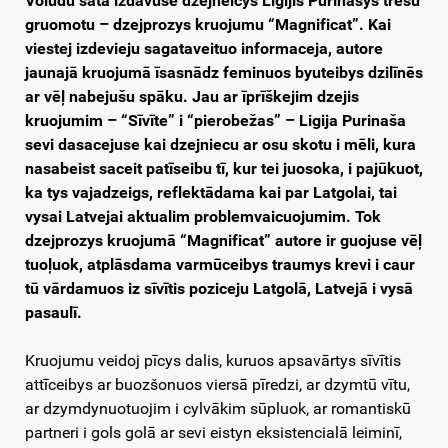
Volūdu sāta izdavuse dzejneicys Ligijis Purinašys trešū
gruomotu – dzejprozys kruojumu “Magnificat”. Kai
viestej izdevieju sagataveituo informaceja, autore
jaunajā kruojumā īsasnādz feminuos byuteibys dzilīnēs
ar vēļ nabejušu spāku. Jau ar īprīškejim dzejis
kruojumim – “Sīvīte” i “pierobežas” – Ligija Purinaša
sevi dasacejuse kai dzejniecu ar osu skotu i mēli, kura
nasabeist saceit patīseibu tī, kur tei juosoka, i pajūkuot,
ka tys vajadzeigs, reflektādama kai par Latgolai, tai
vysai Latvejai aktualim problemvaicuojumim. Tok
dzejprozys kruojumā “Magnificat” autore ir guojuse vēļ
tuoļuok, atplāsdama varmūceibys traumys krevi i caur
tū vārdamuos iz sīvītis poziceju Latgolā, Latvejā i vysā
pasaulī.
Kruojumu veidoj pīcys dalis, kuruos apsavārtys sīvītis
attīceibys ar buozšonuos viersā pīredzi, ar dzymtū vītu,
ar dzymdynuotuojim i cylvākim sūpluok, ar romantiskū
partneri i gols golā ar sevi eistyn eksistencialā leiminī,