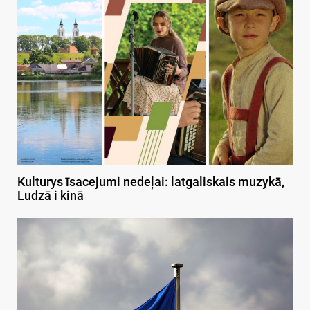
Kulturys īsacejumi nedeļai: latgaliskais muzykā,
Ludzā i kinā