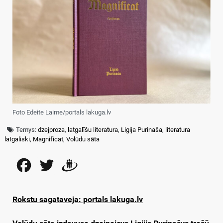
Foto Edeite Laime/portals lakuga.lv
Temys:
dzejproza
,
latgalīšu literatura
,
Ligija Purinaša
,
literatura
latgaliski
,
Magnificat
,
Volūdu sāta
Facebook
Twitter
Draugiem
Rokstu sagataveja: portals lakuga.lv