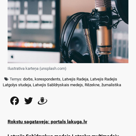
Ilustrativa karteņa (unsplash.com)
Temys:
dorbs
,
korespondents
,
Latvejis Radeja
,
Latvejis Radejis
Latgolys studeja
,
Latvejis Sabīdryskais medejs
,
Rēzekne
,
žurnalistika
Facebook
Twitter
Draugiem
Rokstu sagataveja: portals lakuga.lv