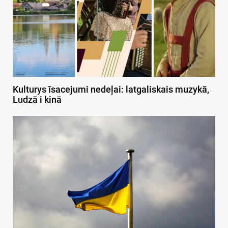
Kulturys īsacejumi nedeļai: latgaliskais muzykā,
Ludzā i kinā