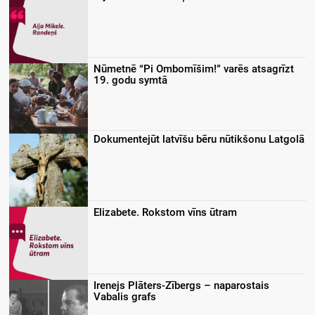
Nūmetnē “Pi Ombomīšim!” varēs atsagrīzt
19. godu symtā
Dokumentejūt latvīšu bēru nūtikšonu Latgolā
Elizabete. Rokstom vīns ūtram
Irenejs Plāters-Zībergs – naparostais
Vabalis grafs