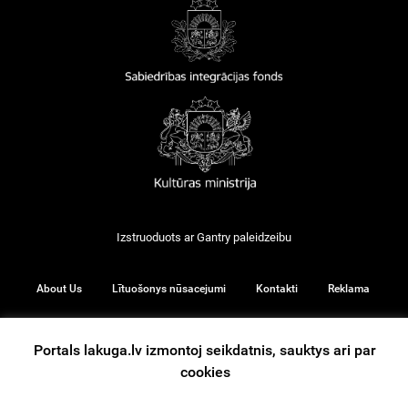
Izstruoduots ar
Gantry
paleidzeibu
About Us
Lītuošonys nūsacejumi
Kontakti
Reklama
Portals lakuga.lv izmontoj seikdatnis, sauktys ari par
cookies
© 2026