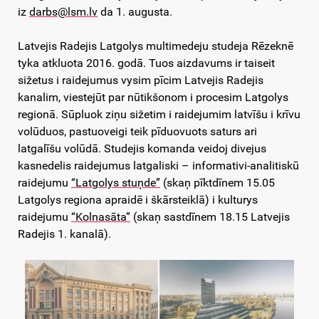
iz
darbs@lsm.lv
da 1. augusta.
Latvejis Radejis Latgolys multimedeju studeja Rēzeknē
tyka atkluota 2016. godā. Tuos aizdavums ir taiseit
sižetus i raidejumus vysim pīcim Latvejis Radejis
kanalim, viestejūt par nūtikšonom i procesim Latgolys
regionā. Sūpluok ziņu sižetim i raidejumim latvīšu i krīvu
volūduos, pastuoveigi teik pīduovuots saturs ari
latgalīšu volūdā. Studejis komanda veidoj divejus
kasnedelis raidejumus latgaliski – informativi-analitiskū
raidejumu
“Latgolys stuņde”
(skaņ pīktdīnem 15.05
Latgolys regiona apraidē i škārsteiklā) i kulturys
raidejumu
“Kolnasāta”
(skaņ sastdīnem 18.15 Latvejis
Radejis 1. kanalā).