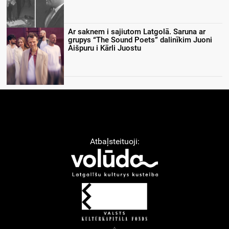
Ar saknem i sajiutom Latgolā. Saruna ar
grupys “The Sound Poets” dalinīkim Juoni
Aišpuru i Kārli Juostu
Atbaļsteituoji: