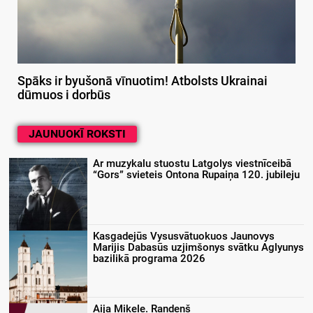
Spāks ir byušonā vīnuotim! Atbolsts Ukrainai
dūmuos i dorbūs
JAUNUOKĪ ROKSTI
Ar muzykalu stuostu Latgolys viestnīceibā
“Gors” svieteis Ontona Rupaiņa 120. jubileju
Kasgadejūs Vysusvātuokuos Jaunovys
Marijis Dabasūs uzjimšonys svātku Aglyunys
bazilikā programa 2026
Aija Mikele. Randeņš