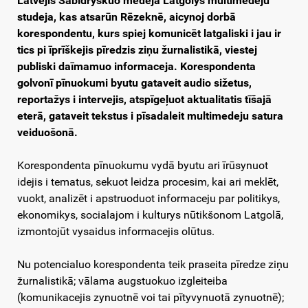
Latvejis Sabīdryskuo medeja Latgolys multimedeju
studeja, kas atsarūn Rēzeknē, aicynoj dorbā
korespondentu, kurs spiej komunicēt latgaliski i jau ir
tics pi īprīškejis pīredzis ziņu žurnalistikā, viestej
publiski daīmamuo informaceja. Korespondenta
golvonī pīnuokumi byutu gataveit audio sižetus,
reportažys i intervejis, atspīgeļuot aktualitatis tīšajā
eterā, gataveit tekstus i pīsadaleit multimedeju satura
veiduošonā.
Korespondenta pīnuokumu vydā byutu ari īrūsynuot
idejis i tematus, sekuot leidza procesim, kai ari meklēt,
vuokt, analizēt i apstruoduot informaceju par politikys,
ekonomikys, socialajom i kulturys nūtikšonom Latgolā,
izmontojūt vysaidus informacejis olūtus.
Nu potencialuo korespondenta teik praseita pīredze ziņu
žurnalistikā; vālama augstuokuo izgleiteiba
(komunikacejis zynuotnē voi tai pītyvynuotā zynuotnē);