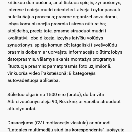
kritiskuo dūmuošona, analitiskuos spiejis; zynuošonys,
interese i spieja mudri orientētīs Latvejā i cytur pasaulī
nūteikūšajūs procesūs; prasme organizēt sovu dorbu,
lobys komunikacejis prasmis i stresa nūtureiba;
atbiļdeiba, precizitate, prasme struoduot mudri i
kvalitativi; loba dikceja, izcylys latvīšu volūdys
zynuošonys, spieja komunicēt latgaliski i svešvolūdu
prasmis dorbam ar uorvaļstu informacejis olūtim; lobys
datorprasmis, vālamys skanis montažys programys
lītuotuoja prasmis; pamatprasmis foto uzjimšonā,
vīnkuorša video īraksteišonā; B kategorejis
autovadeituoja aplīceiba.
Sūleituo olga ir nu 1500 eiro (bruto), dorba vīta
Atbreivuošonys alejā 90, Rēzeknē, ar vareibu struoduot
attuolynuotai.
Dasacejums (CV i motivacejis viestule) ar nūruodi
“Latgales multimediju studijas korespondents” juoīsyuta