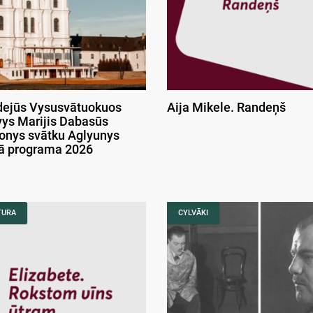
ejūs Vysusvātuokuos
Aija Mikele. Randeņš
ys Marijis Dabasūs
onys svātku Aglyunys
kā programa 2026
TURA
CYLVĀKI