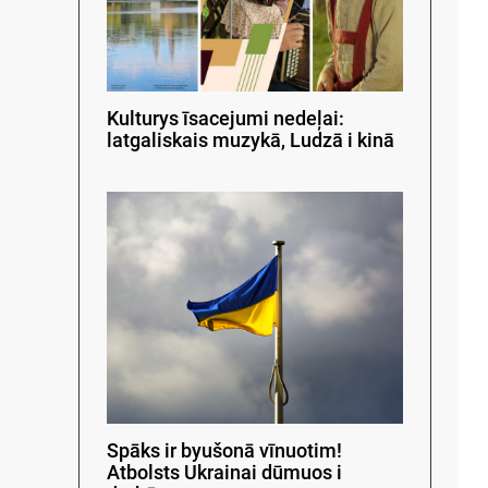
Kulturys īsacejumi nedeļai:
latgaliskais muzykā, Ludzā i kinā
Spāks ir byušonā vīnuotim!
Atbolsts Ukrainai dūmuos i