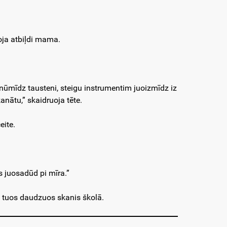
uoja atbiļdi mama.
ūmīdz tausteni, steigu instrumentim juoizmīdz iz
kanātu,” skaidruoja tēte.
eite.
s juosadūd pi mīra.”
ēt tuos daudzuos skanis školā.