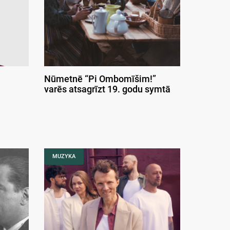
Nūmetnē “Pi Ombomīšim!”
varēs atsagrīzt 19. godu symtā
MUZYKA