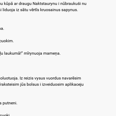
aču kūpā ar draugu Naktstaurynu i nūbraukuši nu
i liduoja iz sātu vērtīs kruosainus sapynus.
ņa.
acuokim.
rūtaļu laukumā!” mīrynuoja mameņa.
koluotuoja. Iz reizis vysus vuordus navarēsim
īraksteisim jūs bolsus i izveiduosim aplikaceju
a putneni.
acuoki.