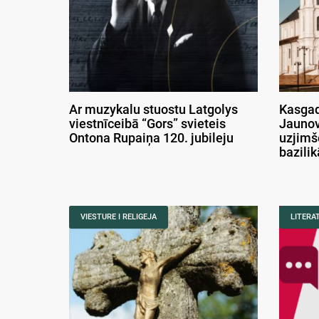
Ar muzykalu stuostu Latgolys
Kasgad
viestnīceibā “Gors” svieteis
Jaunov
Ontona Rupaiņa 120. jubileju
uzjimš
bazili
VIESTURE I RELIGEJA
LITERA