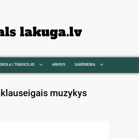
als lakuga.lv
OKSLA I TRADICEJIS
ARHIVS
SABĪDREIBA
aklauseigais muzykys