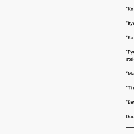
“Ka
“It
“Ka
“Py
stei
“Man
“Tī
“Be
Duc