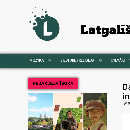
Latgalī
MUZYKA
VIESTURE I RELIGEJA
CYLVĀKI
REDAKCEJA ĪSOKA
D
i
P