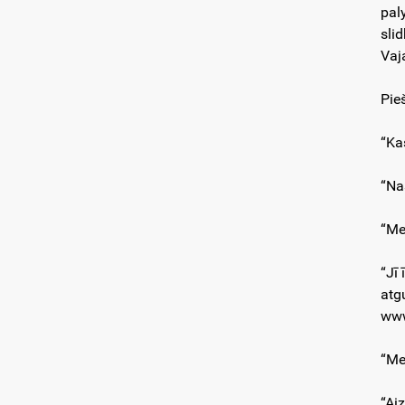
pal
sli
Vaj
Pie
“Ka
“Na
“Me
“Jī
atg
www
“Me
“Ai