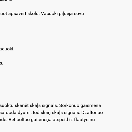
duot apsavērt školu. Vacuoki piļdeja sovu
vacuoki.
s.
, suoktu skanēt skaļš signals. Sorkonuo gaismeņa
pasaruoda dyumi, tod skaņ skaļš signals. Dzaltonuo
ņde. Bet boltuo gaismeņa atspeid iz flautys nu