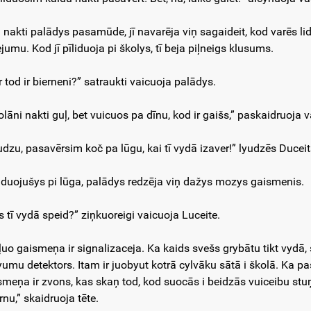
 nakti palādys pasamūde, jī navarēja viņ sagaideit, kod varēs li
jumu. Kod jī pīliduoja pi školys, tī beja piļneigs klusums.
r tod ir bierneni?” satraukti vaicuoja palādys.
olāni nakti guļ, bet vuicuos pa dīnu, kod ir gaišs,” paskaidruoja 
udzu, pasavērsim koč pa lūgu, kai tī vydā izaver!” lyudzēs Duceit
iduojušys pi lūga, palādys redzēja viņ dažys mozys gaismenis.
s tī vydā speid?” ziņkuoreigi vaicuoja Luceite.
ļuo gaismeņa ir signalizaceja. Ka kaids svešs grybātu tikt vydā
dyumu detektors. Itam ir juobyut kotrā cylvāku sātā i školā. Ka 
smeņa ir zvons, kas skaņ tod, kod suocās i beidzās vuiceibu stu
rnu,” skaidruoja tēte.