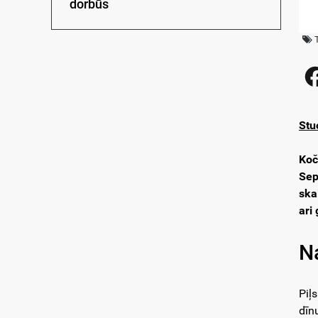
dorbūs
Stu
Koč
Sep
ska
ari
N
Piļ
dīn