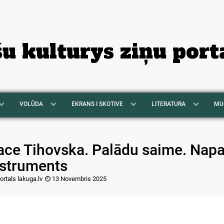
šu kulturys ziņu port
VOLŪDA
EKRANS I SKOTIVE
LITERATURA
MU
ace Tihovska. Palādu saime. Nap
nstruments
ortals lakuga.lv
13 Novembris 2025