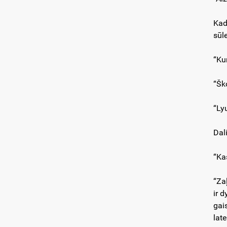
Kad
sūle
“Ku
“Šk
“Ly
Dal
“Ka
“Za
ir 
gai
late