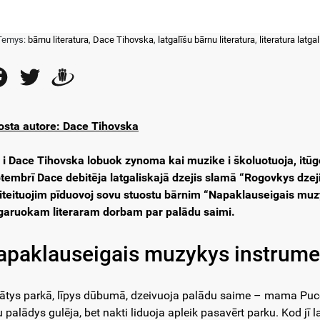
Temys:
bārnu literatura
,
Dace Tihovska
,
latgalīšu bārnu literatura
,
literatura latgal
Facebook
Twitter
Draugiem
osta autore: Dace Tihovska
 i Dace Tihovska lobuok zynoma kai muzike i školuotuoja, itūgod
tembrī Dace debitēja latgaliskajā dzejis slamā “Rogovkys dzejis
iteituojim pīduovoj sovu stuostu bārnim “Napaklauseigais muz
 garuokam literaram dorbam par palādu saimi.
apaklauseigais muzykys instrume
sātys parkā, līpys dūbumā, dzeivuoja palādu saime – mama Puce, 
u palādys gulēja, bet nakti liduoja apleik pasavērt parku. Kod jī