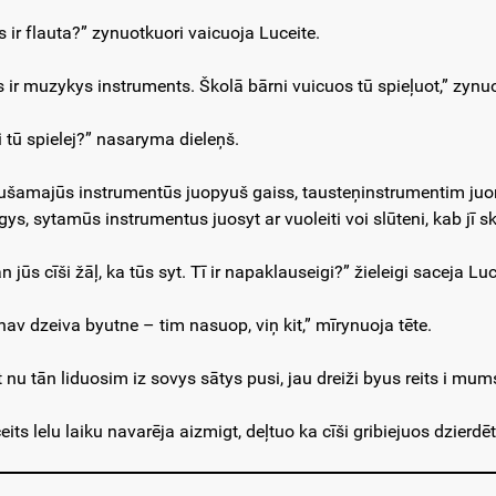
s ir flauta?” zynuotkuori vaicuoja Luceite.
ys ir muzykys instruments. Školā bārni vuicuos tū spieļuot,” zyn
i tū spielej?” nasaryma dieleņš.
ušamajūs instrumentūs juopyuš gaiss, tausteņinstrumentim juon
gys, sytamūs instrumentus juosyt ar vuoleiti voi slūteni, kab jī s
 jūs cīši žāļ, ka tūs syt. Tī ir napaklauseigi?” žieleigi saceja Luc
 nav dzeiva byutne – tim nasuop, viņ kit,” mīrynuoja tēte.
t nu tān liduosim iz sovys sātys pusi, jau dreiži byus reits i mum
eits lelu laiku navarēja aizmigt, deļtuo ka cīši gribiejuos dzierd