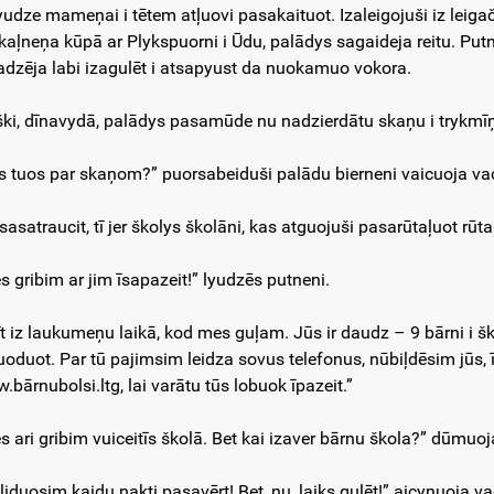
yudze mameņai i tētem atļuovi pasakaituot. Izaleigojuši iz leig
dkaļneņa kūpā ar Plykspuorni i Ūdu, palādys sagaideja reitu. Putn
adzēja labi izagulēt i atsapyust da nuokamuo vokora.
ški, dīnavydā, palādys pasamūde nu nadzierdātu skaņu i trykmī
s tuos par skaņom?” puorsabeiduši palādu bierneni vaicuoja v
sasatraucit, tī jer školys školāni, kas atguojuši pasarūtaļuot 
s gribim ar jim īsapazeit!” lyudzēs putneni.
 īt iz laukumeņu laikā, kod mes guļam. Jūs ir daudz – 9 bārni i š
uoduot. Par tū pajimsim leidza sovus telefonus, nūbiļdēsim jūs, 
.bārnubolsi.ltg, lai varātu tūs lobuok īpazeit.”
s ari gribim vuiceitīs školā. Bet kai izaver bārnu škola?” dūmuoj
zliduosim kaidu nakti pasavērt! Bet, nu, laiks gulēt!” aicynuoja v