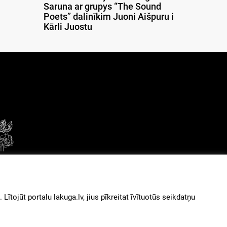
Saruna ar grupys “The Sound
Poets” dalinīkim Juoni Aišpuru i
Kārli Juostu
© 2026
iz augšu
ītojūt portalu lakuga.lv, jius pīkreitat īvītuotūs seikdatņu