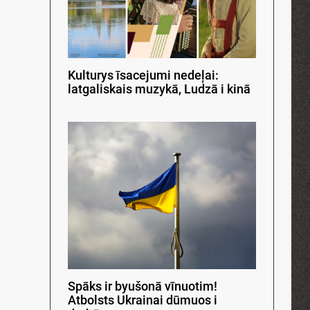
Kulturys īsacejumi nedeļai:
latgaliskais muzykā, Ludzā i kinā
Spāks ir byušonā vīnuotim!
Atbolsts Ukrainai dūmuos i