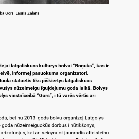
iba Gors
,
Lauris Zalāns
jai latgaliskuos kulturys bolvai “Boņuks”, kas ir
zeivē, informej pasuokuma organizatori.
ola statuetis tiks pīškiertys latgaliskuos
avušys nūzeimeigu īguļdejumu goda laikā. Bolvys
 viestnīceibā “Gors”, i tū varēs vērtīs ari
odā, bet nu 2013. gods bolvu organizej Latgolys
uo goda nūzeimeiguokūs dorbus i nūtikšonys,
izātuojus, kai ari veicynuot jaunradis atteisteibu