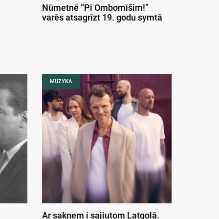
Nūmetnē “Pi Ombomīšim!”
varēs atsagrīzt 19. godu symtā
MUZYKA
Ar saknem i sajiutom Latgolā.