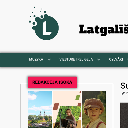
Latgalī
MUZYKA
VIESTURE I RELIGEJA
CYLVĀKI
REDAKCEJA ĪSOKA
S
P