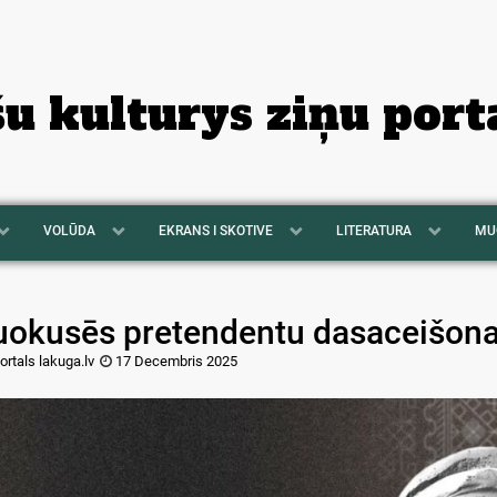
šu kulturys ziņu port
VOLŪDA
EKRANS I SKOTIVE
LITERATURA
MU
uokusēs pretendentu dasaceišona
ortals lakuga.lv
17 Decembris 2025