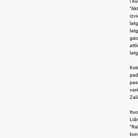
i k
“Ak
izv
lat
lat
gai
att
latg
Kot
pad
pas
var
Zal
Itu
Liā
“Ra
kon