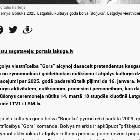
icitatis karteņa
Temys:
Boņuks 2025
,
Latgalīšu kulturys goda bolva "Boņuks"
,
Latgolys viestnīce
Facebook
Twitter
Draugiem
stu sagataveja: portals lakuga.lv
golys viestnīceiba “Gors” aicynoj dasaceit pretendentus kasgade
a nu zynomuokūs i gaideituokūs nūtikšonu Latgolys kulturys d
acejumi par 2025. godā padareitū teik pījimti da 16. janvara. Mu
turys aktivitatem, nūtikšonom, procesim i personeibom, kas d
ūšonys ceremoneja nūtiks 14. martā 18 stuņdēs kluotīnē Latgolys
raidē LTV1 i LSM.lv.
galīšu kulturys goda bolva “Boņuks” pyrmū reizi padūta 2009. g
stnīceibys “Gors” komanda. Bolvys mierkis ir apkūpuot īprīškej
ynuot aktivuokūs Latgolys kulturys procesa puorstuovus i popular