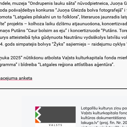
ndele, muzeja “Ondrupenis lauku sāta” nūvodpietneica, Juoņa G
oda pošvaļdeibys konkurss “Juoņa Gleizda bolva fotografejā” i
omota “Latgales pilskalni un to folklora”, literaruos jaunradis l
īte” projekts – kolhoza laiku dzīšmu atjaunuošona, koncertizvadu
maņs Putāns “Caur bolsim as eju” i koncertizruode “Putāns. Tore
turys atteisteibā tyka gūdynuota Nautrānu vydsškolys latvīšu vol
4. gods simpatejis bolvys “Žyks” sajiemiejs – raidejumu cyklys
ņuka 2025” nūtikšonu atbolsta Vaļsts kulturkapitala fonda mier
gramma” i bīdreiba “Latgales reģiona attīstības aģentūra”.
acejuma anketa