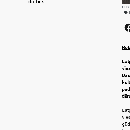
dorbūs
Publ
Rok
Lat
vīn
Das
kul
pad
tīš
Lat
vie
gūd