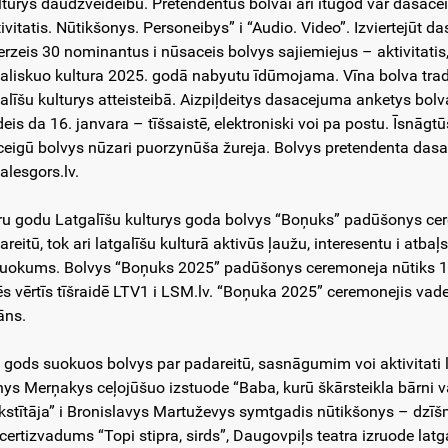
ulturys daudzveideibu. Pretendentus bolvai ari itūgod var dasaceit
tivitatis. Nūtikšonys. Personeibys” i “Audio. Video”. Izviertejūt 
ierzeis 30 nominantus i nūsaceis bolvys sajiemiejus – aktivitatis
galiskuo kultura 2025. godā nabyutu īdūmojama. Vīna bolva trad
galīšu kulturys atteisteibā. Aizpiļdeitys dasacejuma anketys bol
deis da 16. janvara – tīšsaistē, elektroniski voi pa postu. Īsnāgt
īceigū bolvys nūzari puorzynūša žureja. Bolvys pretendenta dasac
alesgors.lv.
ru godu Latgalīšu kulturys goda bolvys “Boņuks” padūšonys cere
areitū, tok ari latgalīšu kulturā aktivūs ļaužu, interesentu i at
uokums. Bolvys “Boņuks 2025” padūšonys ceremoneja nūtiks 14. 
ēs vērtīs tīšraidē LTV1 i LSM.lv. “Boņuka 2025” ceremonejis vade
āns.
o gods suokuos bolvys par padareitū, sasnāgumim voi aktivitati
nys Merņakys ceļojūšuo izstuode “Baba, kurū škārsteikla bārni 
kstītāja” i Bronislavys Martuževys symtgadis nūtikšonys – dzī
certizvadums “Topi stipra, sirds”, Daugovpiļs teatra izruode latgal