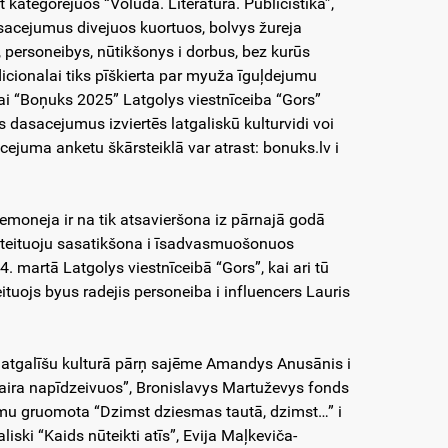
 kategorejuos “Volūda. Literatura. Publicistika”,
dasacejumus divejuos kuortuos, bolvys žureja
, personeibys, nūtikšonys i dorbus, bez kurūs
icionalai tiks pīškierta par myuža īguļdejumu
vai “Boņuks 2025” Latgolys viestnīceiba “Gors”
ūs dasacejumus izviertēs latgaliskū kulturvidi voi
ejuma anketu škārsteiklā var atrast: bonuks.lv i
moneja ir na tik atsavieršona iz pārnajā godā
baļsteituoju sasatikšona i īsadvasmuošonuos
martā Latgolys viestnīceibā “Gors”, kai ari tū
ituojs byus radejis personeiba i influencers Lauris
 latgalīšu kulturā pārņ sajēme Amandys Anusānis i
vaira napīdzeivuos”, Bronislavys Martuževys fonds
šmu gruomota “Dzimst dziesmas tautā, dzimst…” i
iski “Kaids nūteikti atīs”, Evija Maļkeviča-