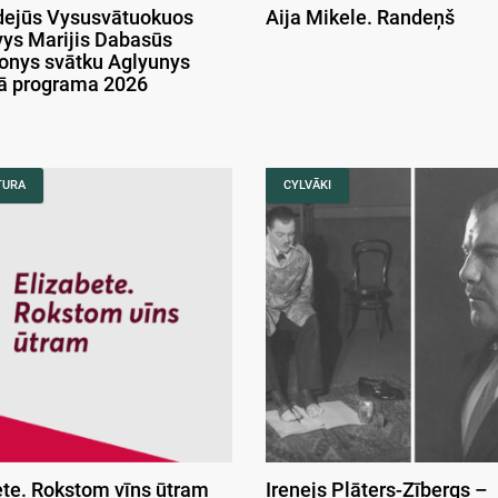
ejūs Vysusvātuokuos
Aija Mikele. Randeņš
ys Marijis Dabasūs
onys svātku Aglyunys
kā programa 2026
TURA
CYLVĀKI
ete. Rokstom vīns ūtram
Irenejs Plāters-Zībergs –