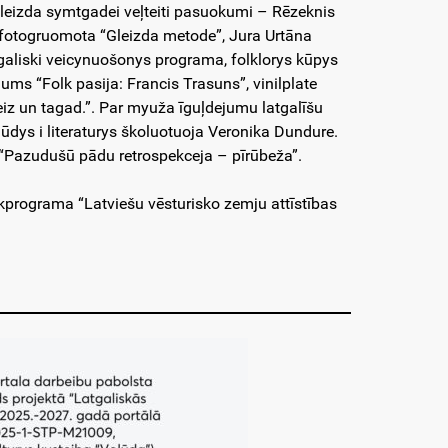
leizda symtgadei veļteiti pasuokumi – Rēzeknis
 fotogruomota “Gleizda metode”, Jura Urtāna
atgaliski veicynuošonys programa, folklorys kūpys
ms “Folk pasija: Francis Trasuns”, vinilplate
iz un tagad.”. Par myuža īguļdejumu latgalīšu
ūdys i literaturys školuotuoja Veronika Dundure.
 “Pazudušū pādu retrospekceja – pīrūbeža”.
kprograma “Latviešu vēsturisko zemju attīstības