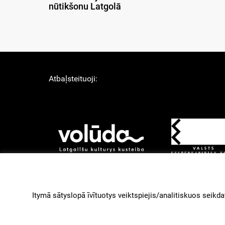
nūtikšonu Latgolā
Atbaļsteituoji:
About Us
Lī
Izstruoduots ar
Gantry
Itymā sātyslopā īvītuotys veiktspiejis/analitiskuos seikdat
paleidzeibu