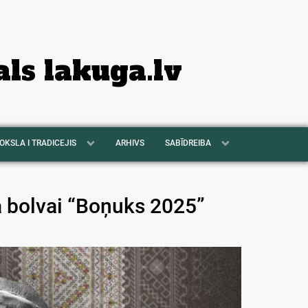
als lakuga.lv
OKSLA I TRADICEJIS
ARHIVS
SABĪDREIBA
 bolvai “Boņuks 2025”