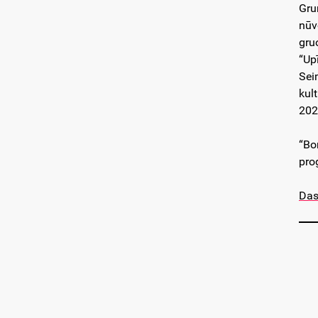
Gru
nūv
gru
“Up
Sei
kul
202
“Bo
pro
Das