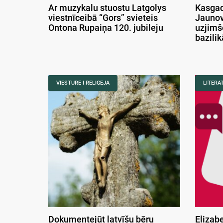
Ar muzykalu stuostu Latgolys
Kasgad
viestnīceibā “Gors” svieteis
Jaunov
Ontona Rupaiņa 120. jubileju
uzjimš
bazili
VIESTURE I RELIGEJA
LITERA
Dokumentejūt latvīšu bēru
Elizab