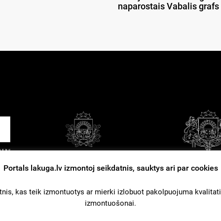
naparostais Vabalis grafs
Portals lakuga.lv izmontoj seikdatnis, sauktys ari par cookies
tuošonys nūsacejumi
Kontakti
Reklama
nis, kas teik izmontuotys ar mierki izlobuot pakolpuojuma kvalitati. L
izmontuošonai.