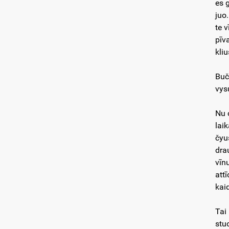
es 
juo
te v
pīva
kli
Buč
vysu
Nu 
lai
čyus
dra
vīn
att
kai
Tai
stu