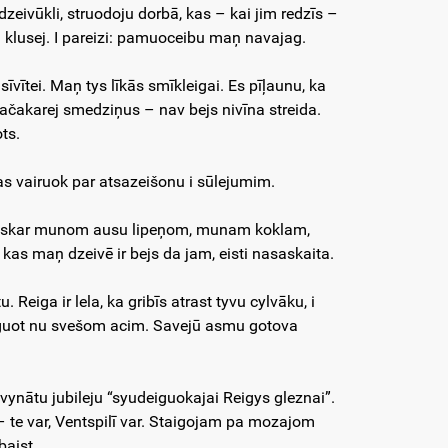
zeivūkli, struodoju dorbā, kas – kai jim redzīs –
i klusej. I pareizi: pamuoceibu maņ navajag.
 sīvītei. Maņ tys līkās smīkleigai. Es pīļaunu, ka
načakarej smedziņus – nav bejs nivīna streida.
ts.
as vairuok par atsazeišonu i sūlejumim.
pīsaskar munom ausu lipeņom, munam koklam,
 kas maņ dzeivē ir bejs da jam, eisti nasaskaita.
Reiga ir lela, ka gribīs atrast tyvu cylvāku, i
orguot nu svešom acim. Savejū asmu gotova
vynātu jubileju “syudeiguokajai Reigys gleznai”.
– te var, Ventspilī var. Staigojam pa mozajom
 baist.