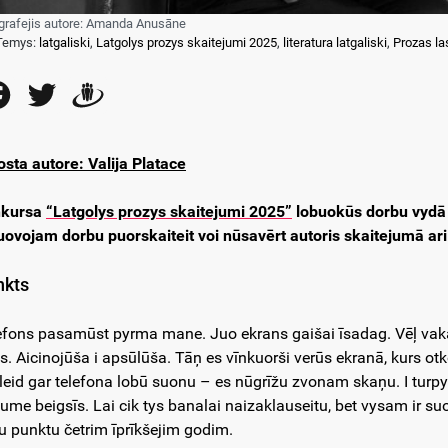
grafejis autore: Amanda Anusāne
Temys:
latgaliski
,
Latgolys prozys skaitejumi 2025
,
literatura latgaliski
,
Prozas la
Facebook
Twitter
Draugiem
osta autore: Valija Platace
nkursa
“Latgolys prozys skaitejumi 2025”
lobuokūs dorbu vydā t
uovojam dorbu puorskaiteit
voi nūsavērt autoris skaitejumā ari
nkts
efons pasamūst pyrma mane. Juo ekrans gaišai īsadag. Vēļ vaka
s. Aicinojūša i apsūlūša. Tāņ es vīnkuorši verūs ekranā, kurs ot
leid gar telefona lobū suonu – es nūgrīžu zvonam skaņu. I turpyn
aume beigsīs. Lai cik tys banalai naizaklauseitu, bet vysam ir suo
u punktu četrim īprīkšejim godim.