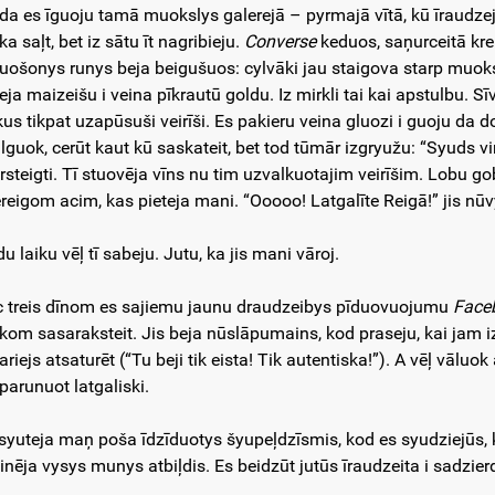
aida es īguoju tamā muokslys galerejā – pyrmajā vītā, kū īraudze
a saļt, bet iz sātu īt nagribieju.
Converse
keduos, saņurceitā kre
luošonys runys beja beigušuos: cylvāki jau staigova starp muokslys
eja maizeišu i veina pīkrautū goldu. Iz mirkli tai kai apstulbu. Sī
kus tikpat uzapūsuši veirīši. Es pakieru veina gluozi i guoju da
ilguok, cerūt kaut kū saskateit, bet tod tūmār izgryužu: “Syuds vi
rsteigti. Tī stuovēja vīns nu tim uzvalkuotajim veirīšim. Lobu g
iereigom acim, kas pieteja mani. “Ooooo! Latgalīte Reigā!” jis nūv
u laiku vēļ tī sabeju. Jutu, ka jis mani vāroj.
c treis dīnom es sajiemu jaunu draudzeibys pīduovuojumu
Face
kom sasaraksteit. Jis beja nūslāpumains, kod praseju, kai jam iz
riejs atsaturēt (“Tu beji tik eista! Tik autentiska!”). A vēļ vāluo
parunuot latgaliski.
 syuteja maņ poša īdzīduotys šyupeļdzīsmis, kod es syudziejūs,
inēja vysys munys atbiļdis. Es beidzūt jutūs īraudzeita i sadzie