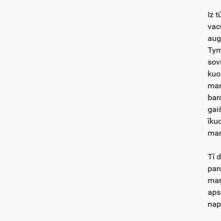
Iz 
vac
aug
Tym
sov
kuo
man
bar
gai
īku
ma
Tī 
par
maņ
aps
nap