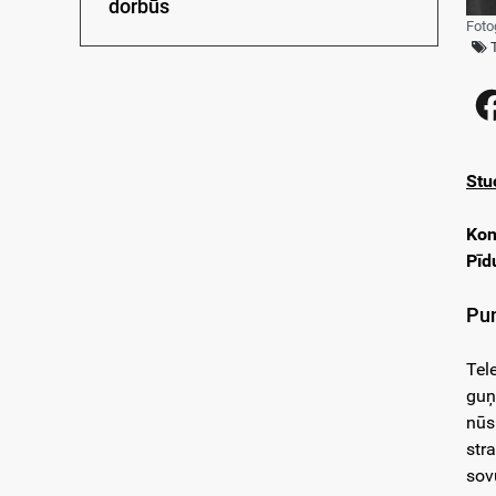
dorbūs
Foto
Stu
Ko
Pīd
Pu
Tel
guņ
nūs
str
sov