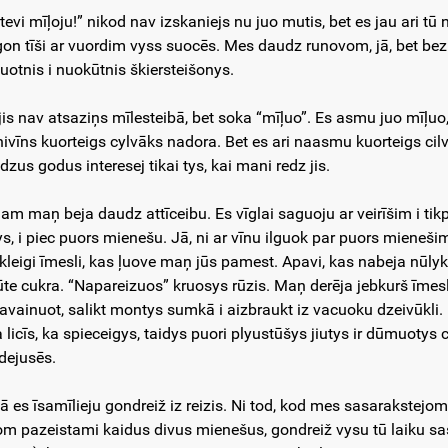
 tevi mīļoju!” nikod nav izskaniejs nu juo mutis, bet es jau ari t
 gon tīši ar vuordim vyss suocēs. Mes daudz runovom, jā, bet bez
uotnis i nuokūtnis škiersteišonys.
 jis nav atsaziņs mīlesteibā, bet soka “mīļuo”. Es asmu juo mīļu
 nivīns kuorteigs cylvāks nadora. Bet es ari naasmu kuorteigs cil
dzus godus interesej tikai tys, kai mani redz jis.
jam maņ beja daudz attīceibu. Es vīglai saguoju ar veirīšim i tikpa
ys, i piec puors mienešu. Jā, ni ar vīnu ilguok par puors mienešim
kleigi īmesli, kas ļuove maņ jūs pamest. Apavi, kas nabeja nūlykti
ūte cukra. “Napareizuos” kruosys rūzis. Maņ derēja jebkurš īmesli
avainuot, salikt montys sumkā i aizbraukt iz vacuoku dzeivūkli. 
a licīs, ka spieceigys, taidys puori plyustūšys jiutys ir dūmuotys
udejusēs.
ā es īsamīlieju gondreiž iz reizis. Ni tod, kod mes sasarakstejom
om pazeistami kaidus divus mienešus, gondreiž vysu tū laiku sasa