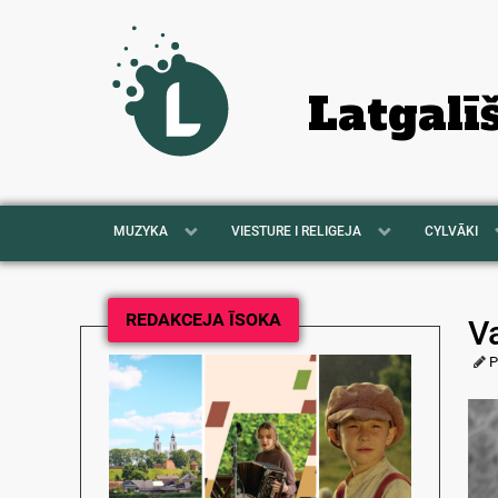
Latgalī
MUZYKA
VIESTURE I RELIGEJA
CYLVĀKI
REDAKCEJA ĪSOKA
Va
P