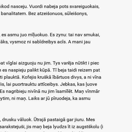
ū nikod nasceju. Vuordi nabeja pots svareiguokais,
 banalitatem. Bez atzeišonuos, sūleišonys,
o, es asmu juo mīļuokuo. Es zynu: tai nav smukai,
vāks, vysmoz ni sabīdreibys acīs. A mani jau
t vīglai aizguoju nu jim. Tys varēja nūtikt i piec
 es naspieju palikt kūpā. Tī beja taidi reizem pat
 plauktā. Kofejis kruškā ībārtuos divys, a ni vīna
s, lai puortrauktu attīceibys. Jebkas, kas ļuove
Es nagribieju nivīnā nu jim īsamīlēt. Maņ vīnmār
 cytim, ni maņ. Laiks ar jū pīruodeja, ka asmu
, drusku vāluok. Ūtrajā pastaigā gar jiuru. Mes
rakstejuši, jis maņ beja lyudzs īt iz augstškolu (i