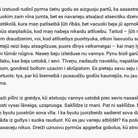
tū izstuodi rudinī pyrma četru godu es aizguoju partū, ka sasastre
uokim zam vīna jumta, bet es navarieju atsaļaut atsevišku dzeiv
stškolā, kura maņ patīseibā ļūti rībās, bet vacuoki beja jū apmoks
ūs starplaikūs, kod maņ nabeja nikaidu attīceibu. Taitod – ļūti n
im draudzenim, voi, kod attīceibys puortryuka, otkon īsavuoču 
rtejū reizi beju atsagrīzuse, puors dīnys veiksmeigai – kai maņ 
i tūmār nūgiva. Naseņ beju izleiduse nu vannys. Pynu bizē garūs
daku, kas beja ustobā, i sevi. Tīveņu, nadaudz naveiklu, napak
šom, gondreiž boltom uzacim i skrūpstom. Es pieteju savu seju i
ortuots: tys, par kū bierneibā i pusaudžu godūs kauniejūs, nu jau 
ma.
daži pilīni iz greidys, kū atstuoju vannys ustobā piec sevis nasasl
osti vysai lāneiga, uzspruoga. Saklīdze iz mani. Pat ni saklīd
 byutu juoatrūn sova vīta. I ka byutu juoizbeidz sadierst sova dz
āda iz gultys i suoka rauduot. Kū es jau varieju atbiļdēt? Ka p
asaceju nikuo. Dreiži uzruovu pyrmūs apgierba gobolus, kū atrod