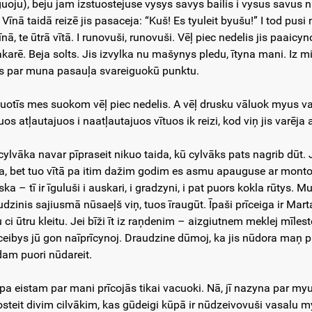
guoju), beju jam izstuostejuse vysys savys bailis i vysus savus 
. Vīnā taidā reizē jis pasaceja: “Kuš! Es tyuleit byušu!” I tod pu
īnā, te ūtrā vītā. I runovuši, runovuši. Vēļ piec nedelis jis paaic
karē. Beja solts. Jis izvylka nu mašynys pledu, ītyna mani. Iz mir
us par muna pasauļa svareiguokū punktu.
uotīs mes suokom vēļ piec nedelis. A vēļ drusku vāluok myus va
os atļautajuos i naatļautajuos vītuos ik reizi, kod viņ jis varēja
cylvāka navar pīpraseit nikuo taida, kū cylvāks pats nagrib dūt
ka, bet tuo vītā pa itim dažim godim es asmu apauguse ar montom
ka – tī ir īguluši i auskari, i gradzyni, i pat puors kokla rūtys. M
udzinis sajiusmā nūsaeļš viņ, tuos īraugūt. Īpaši prīceiga ir Mar
u ci ūtru kleitu. Jei bīži īt iz raņdenim – aizgiutnem meklej mīles
īceibys jū gon naīprīcynoj. Draudzine dūmoj, ka jis nūdora maņ pu
dam puori nūdareit.
 pa eistam par mani prīcojās tikai vacuoki. Nā, jī nazyna par my
osteit divim cilvākim, kas gūdeigi kūpā ir nūdzeivovuši vasalu m