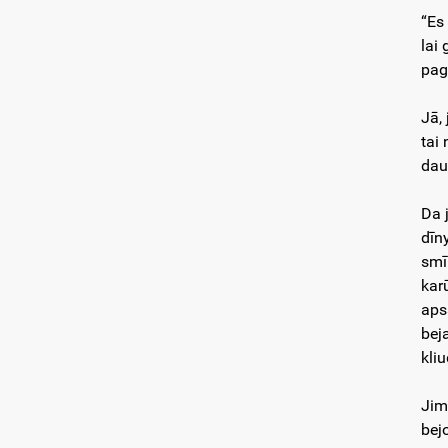
“Es
lai
pag
Jā,
tai
dau
Da 
dīn
smī
kar
aps
bej
kli
Jim
bej