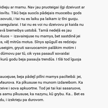
idieju ar mamu. Nav jau pruoteigai iļgi dzeivuot ar
isvītu. Tikū beja suocīs pādejais muoceibu gods
ovuši, i tai nu es laiku pa laikam iz tīni guoju.
aregularai. I tai nu es voi nu dzeivovu pi kaida nu
savā bierneibys ustobā. Tamā nedeļā es jau
lykuos – izavairejuse nu mamys, bet sastdinē jei
, vēļ mitrūs motus. Sīnys spūgulī es redzieju
lauseigim, gryuti savuocamim palākim motim i
 dūmovu par tū, cik vyss pasaulī sovaidai
kurū godu beja pasauļa trendūs. I tīši tod īguoja
aucejuse, beja pādejī pilīni mamys pacīteibā: jei,
ze. Maurova. Ka pīkususe nu munom izdareibom. Ka
eive i sova apkuortne. Tod jei tai kai sasaruove,
oša asmu pīkususe, ka nazynu, kū grybu. Ka… Bet es
u, i izskrieju pa durovom.