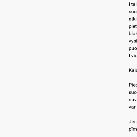
I t
suok
atk
piet
bla
vys
puo
I v
Kaid
Pie
suo
nava
var 
Jis
pīm