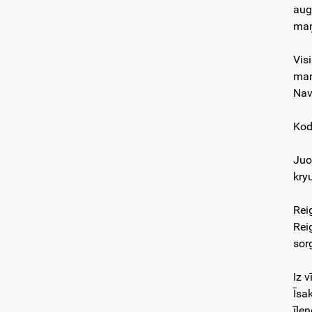
aug
maņ
Visi
man
Nav
Kod
Juo
kry
Rei
Rei
sorg
Iz 
Īsa
īle