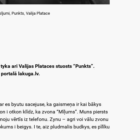
sījumi
,
Punkts
,
Valija Platace
yka ari Valijas Plataces stuosts “Punkts”.
 portalā lakuga.lv.
r es byutu sacejuse, ka gaismeņa ir kai bākys
kon i otkon klīdz, ka zvona “Mīļums”. Muns piersts
oju vērtīs iz telefonu. Zynu – agri voi vālu zvonu
kums i beigys. I te, aiz pludmalis budkys, es pīlīku