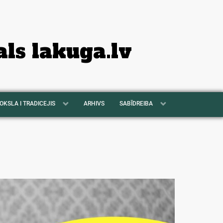
als lakuga.lv
OKSLA I TRADICEJIS
ARHIVS
SABĪDREIBA