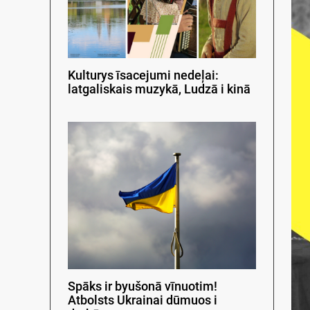
Kulturys īsacejumi nedeļai:
latgaliskais muzykā, Ludzā i kinā
Spāks ir byušonā vīnuotim!
Atbolsts Ukrainai dūmuos i