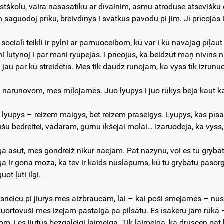
stškolu, vaira nasasatīku ar dīvainim, asmu atroduse atsevišku d
 saguodoj prīku, breivdīnys i svātkus pavodu pi jim. Jī prīcojās 
 socialī teikli ir pylni ar pamuoceibom, kū var i kū navajag pīļaut
i lutynoj i par mani ryupejās. I prīcojūs, ka beidzūt maņ nivīns 
 jau par kū streidētīs. Mes tik daudz runojam, ka vyss tīk izrunuo
 narunovom, mes mīļojamēs. Juo lyupys i juo rūkys beja kaut k
 lyupys – reizem maigys, bet reizem praseigys. Lyupys, kas 
ušu bedreitei, vādaram, gūrnu īkšejai molai… Izaruodeja, ka vyss,
gā asūt, mes gondreiž nikur naejam. Pat nazynu, voi es tū grybātu. 
ga ir gona moza, ka tev ir kaids nūslāpums, kū tu grybātu pas
uot ļūti ilgi.
vīsneicu pi jiurys mes aizbraucam, lai – kai poši smejamēs – nūs
kuortovuši mes izejam pastaigā pa pilsātu. Es īsakeru jam rūkā 
ņom, i es jiutūs bezgaleigi laimeiga. Tik laimeiga, ka drusceņ pat