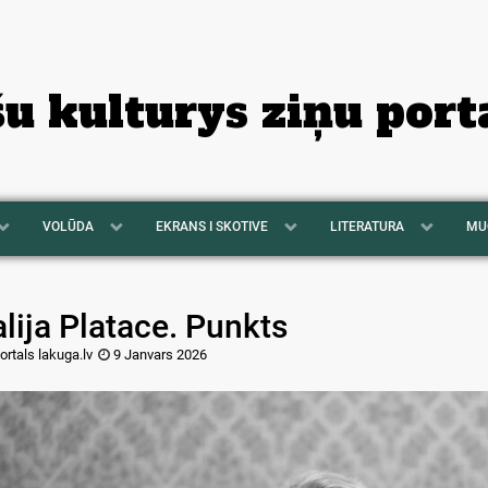
šu kulturys ziņu port
VOLŪDA
EKRANS I SKOTIVE
LITERATURA
MU
lija Platace. Punkts
ortals lakuga.lv
9 Janvars 2026