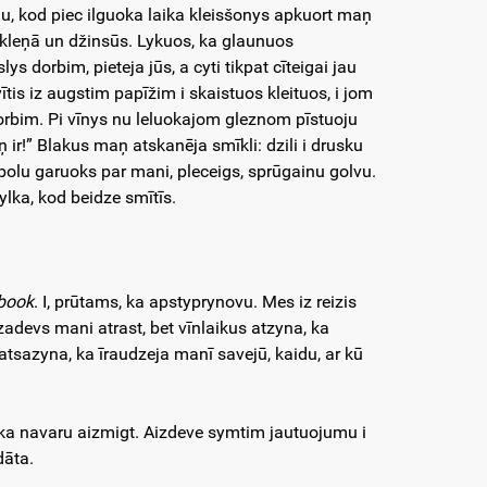
ju, kod piec ilguoka laika kleisšonys apkuort maņ
kleņā un džinsūs. Lykuos, ka glaunuos
 dorbim, pieteja jūs, a cyti tikpat cīteigai jau
vītis iz augstim papīžim i skaistuos kleituos, i jom
 dorbim. Pi vīnys nu leluokajom gleznom pīstuoju
ņ ir!” Blakus maņ atskanēja smīkli: dzili i drusku
obolu garuoks par mani, pleceigs, sprūgainu golvu.
ylka, kod beidze smītīs.
book
. I, prūtams, ka apstyprynovu. Mes iz reizis
adevs mani atrast, bet vīnlaikus atzyna, ka
k atsazyna, ka īraudzeja manī savejū, kaidu, ar kū
 ka navaru aizmigt. Aizdeve symtim jautuojumu i
rdāta.