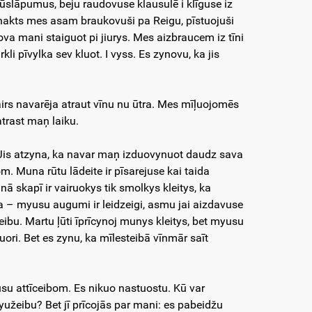
nūslāpumus, beju raudovuse klausulē i klīguse iz
si nakts mes asam braukovuši pa Reigu, pīstuojuši
ynova mani staiguot pi jiurys. Mes aizbraucem iz tīni
kli pīvylka sev kluot. I vyss. Es zynovu, ka jis
irs navarēja atraut vīnu nu ūtra. Mes mīļuojomēs
 atrast maņ laiku.
. Jis atzyna, ka navar maņ izduovynuot daudz sava
. Muna rūtu lādeite ir pīsarejuse kai taida
unā skapī ir vairuokys tik smolkys kleitys, ka
ta – myusu augumi ir leidzeigi, asmu jai aizdavuse
teibu. Martu ļūti īprīcynoj munys kleitys, bet myusu
ori. Bet es zynu, ka mīlesteibā vīnmār saīt
usu attīceibom. Es nikuo nastuostu. Kū var
yužeibu? Bet jī prīcojās par mani: es pabeidžu