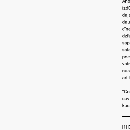
And
izd
daļ
dau
cīn
dzī
sapr
sal
poe
vai
nūs
ari
“Gr
sov
kus
[1]
E