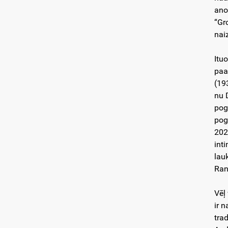
anon
“Gr
nai
Itu
paa
(19
nu 
pog
pog
202
int
lau
Ran
Vēļ
ir 
tra