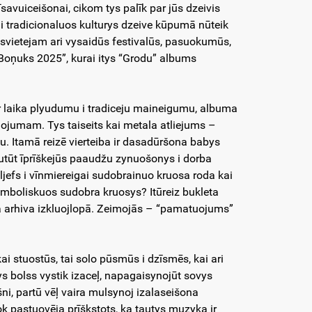
savuiceišonai, cikom tys palīk par jūs dzeivis
 i tradicionaluos kulturys dzeive kūpumā nūteik
vietejam ari vysaidūs festivalūs, pasuokumūs,
“Boņuks 2025”, kurai itys “Grodu” albums
 laika plyudumu i tradiceju maineigumu, albuma
ojumam. Tys taiseits kai metala atliejums –
bu. Itamā reizē vierteiba ir dasadūršona babys
utūt īprīškejūs paaudžu zynuošonys i dorba
ljefs i vīnmiereigai sudobrainuo kruosa roda kai
os simboliskuos sudobra kruosys? Itūreiz bukleta
ta arhiva izkluojlopā. Zeimojās – “pamatuojums”
ai stuostūs, tai solo pūsmūs i dzīsmēs, kai ari
ys bolss vystik izaceļ, napagaisynojūt sovys
ošni, partū vēļ vaira mulsynoj izalaseišona
ok pastuovēja prīškstots, ka tautys muzyka ir