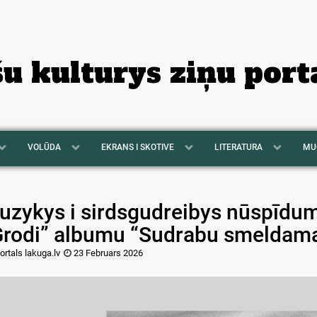
šu kulturys ziņu port
VOLŪDA
EKRANS I SKOTIVE
LITERATURA
MU
uzykys i sirdsgudreibys nūspīdumi
Grodi” albumu “Sudrabu smeldam
ortals lakuga.lv
23 Februars 2026