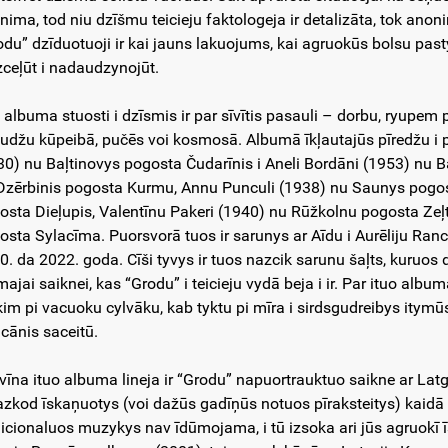
ima, tod niu dzīšmu teicieju faktologeja ir detalizāta, tok anonimi
odu” dzīduotuoji ir kai jauns lakuojums, kai agruokūs bolsu pa
zceļūt i nadaudzynojūt.
o albuma stuosti i dzīsmis ir par sīvītis pasauli – dorbu, ryupe
udžu kūpeibā, pučēs voi kosmosā. Albumā īkļautajūs pīredžu i
30) nu Baļtinovys pogosta Čudarīnis i Aneli Bordāni (1953) nu B
Dzērbinis pogosta Kurmu, Annu Punculi (1938) nu Saunys pogos
osta Dieļupis, Valentīnu Pakeri (1940) nu Rūžkolnu pogosta Zeļ
osta Sylacīma. Puorsvorā tuos ir sarunys ar Aīdu i Aurēliju Ra
0. da 2022. goda. Cīši tyvys ir tuos nazcik sarunu šaļts, kuruos d
imajai saiknei, kas “Grodu” i teicieju vydā beja i ir. Par ituo al
kim pi vacuoku cylvāku, kab tyktu pi mīra i sirdsgudreibys itymū
cānis saceitū.
 vīna ituo albuma lineja ir “Grodu” napuortrauktuo saikne ar Lat
nazkod īskaņuotys (voi dažūs gadīņūs notuos pīraksteitys) kaid
dicionaluos muzykys nav īdūmojama, i tū izsoka ari jūs agruokī 