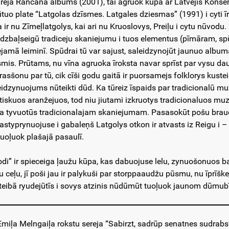
reja Rancāna albums (2001), tai agruok kūpā ar Latvejis Konser
ūtuo plate “Latgolas dzīsmes. Latgales dziesmas” (1991) i cyti 
a ir nu Zīmeļlatgolys, kai ari nu Kruoslovys, Preiļu i cytu nūvodu
dzbaļseigū tradiceju skaniejumu i tuos elementus (pīmāram, spūd
ejamā leiminī. Spūdrai tū var sajust, saleidzynojūt jaunuo albu
smis. Prūtams, nu vīna agruoka īroksta navar sprīst par vysu da
asšonu par tū, cik cīši godu gaitā ir puorsamejs folklorys kusteib
eidzynuojums nūteikti dūd. Ka tūreiz īspaids par tradicionalū mu
tiskuos aranžejuos, tod niu jiutami izkruotys tradicionaluos mu
ra tyvuotūs tradicionalajam skaniejumam. Pasasokūt pošu braucīn
astyprynuojuse i gabaleņš Latgolys otkon ir atvasts iz Reigu i 
 tuoļuok plašajā pasaulī.
odi” ir spieceiga ļaužu kūpa, kas dabuojuse lelu, zynuošonuos ba
u ceļu, jī poši jau ir palykuši par storppaaudžu pūsmu, nu īprīšk
teibā ryudejūtīs i sovys atzinis nūdūmūt tuoļuok jaunom dūmub
miļa Melngaiļa rokstu sereja “Sabirzt, sadrūp senatnes sudrabs