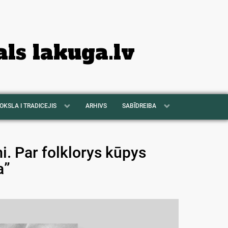
als lakuga.lv
OKSLA I TRADICEJIS
ARHIVS
SABĪDREIBA
. Par folklorys kūpys
a”