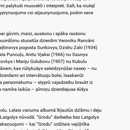
 palykuši muocekli i interpreti. Saīt, ka niulejī
styprynuojums voi atjaunynuojums, pošim seve
m par gūvim, maizi, ausšonu i spāka rasšonu
 puordūmu stuostūs dzierdim Veroniku Rancāni
aļtinovys pogosta Surikovys, Dzidru Zaki (1934)
ta Puncuļu, Anitu Vjaksi (1966) nu Saunys
tovkys i Mariju Golubovu (1907) nu Kubulu
ncānem, kas nūtykušys saleidzynūšai naseņ – nu
zierdami ari intervātuoju bolsi, īsaskanūt
buma personiskumu – styprū vajadzeibu braukt iz
s namīra laikūs – pīmiņu dzierdiejuse Aīdys
golu. Lelais vairums albumā īkļautūs dzīšmu i deju
ā Latgolys nūvodā. “Grodu” darbeiba bez Latgolys
īskaņuojumi – kai “Grodu” izdūtais vejūļnīka