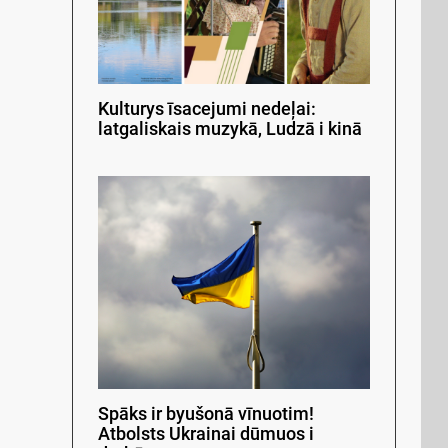
Kulturys īsacejumi nedeļai:
latgaliskais muzykā, Ludzā i kinā
Spāks ir byušonā vīnuotim!
Atbolsts Ukrainai dūmuos i