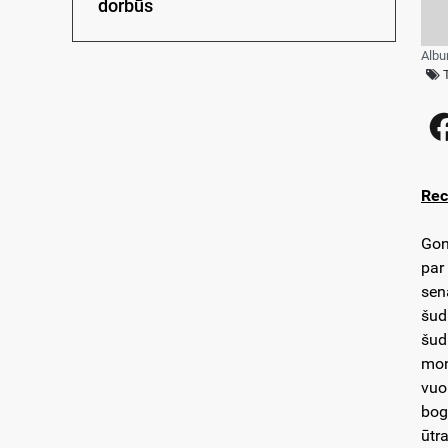
dorbūs
Albu
Rec
Gon
par
sen
šud
šud
mon
vuo
bog
ūtr