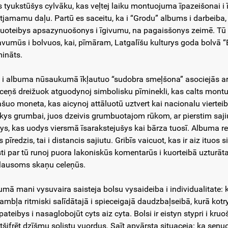
s tyukstūšys cylvāku, kas veļtej laiku montuojuma īpazeišonai i ī
tjamamu daļu. Partū es saceitu, ka i “Grodu” albums i darbeiba,
uoteibys apsazynuošonys i īgivumu, na pagaisšonys zeimē. Tū s
avumūs i bolvuos, kai, pīmāram, Latgalīšu kulturys goda bolvā 
ināts.
 i albuma nūsaukumā īkļautuo “sudobra smeļšona” asociejās ar
ceņš dreižuok atguodynoj simbolisku pīminekli, kas calts montu
ašuo moneta, kas aicynoj attāluotū uztvert kai nacionalu viertei
kys grumbai, juos dzeivis grumbuotajom rūkom, ar pierstim saji
tys, kas uodys viersmā īsarakstejušys kai bārza tuosī. Albuma re
s pīredzis, tai i distancis sajiutu. Gribīs vaicuot, kas ir aiz itu
sti par tū runoj puora lakoniskūs komentarūs i kuorteibā uzturā
lausoms skaņu celeņūs.
umā mani vysuvaira saisteja bolsu vysaideiba i individualitate: k
ambļa ritmiski salīdātajā i spieceigajā daudzbaļseibā, kurā kotr
ateibys i nasaglobojūt cyts aiz cyta. Bolsi ir eistyn stypri i kru
tšifrēt dzīšmu solistu vuordus. Saīt apvārsta situaceja: ka seņu