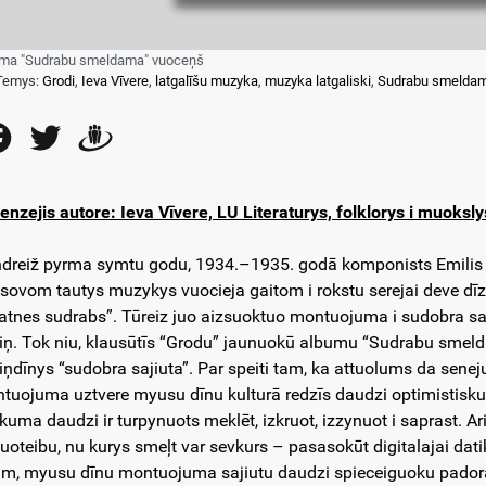
ma "Sudrabu smeldama" vuoceņš
Temys:
Grodi
,
Ieva Vīvere
,
latgalīšu muzyka
,
muzyka latgaliski
,
Sudrabu smelda
Facebook
Twitter
Draugiem
enzejis autore: Ieva Vīvere, LU Literaturys, folklorys i muoksly
dreiž pyrma symtu godu, 1934.–1935. godā komponists Emilis M
 sovom tautys muzykys vuocieja gaitom i rokstu serejai deve d
atnes sudrabs”. Tūreiz juo aizsuoktuo montuojuma i sudobra sa
iņ. Tok niu, klausūtīs “Grodu” jaunuokū albumu “Sudrabu smelda
iņdīnys “sudobra sajiuta”. Par speiti tam, ka attuolums da senejuo
tuojuma uztvere myusu dīnu kulturā redzīs daudzi optimistisku
kuma daudzi ir turpynuots meklēt, izkruot, izzynuot i saprast. A
uoteibu, nu kurys smeļt var sevkurs – pasasokūt digitalajai dati
am, myusu dīnu montuojuma sajiutu daudzi spieceiguoku padora p