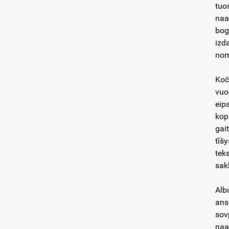
tuo
naa
bog
izd
nom
Koč
vuo
eip
kop
gai
tīšy
tek
sak
Alb
ans
sovp
naa