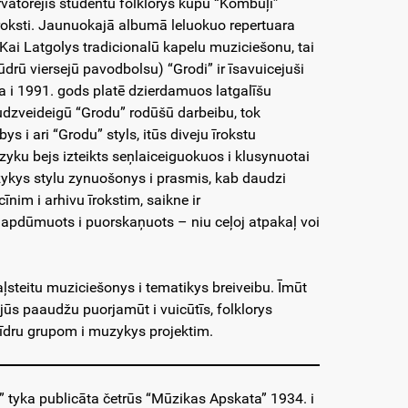
vatorejis studentu folklorys kūpu “Kombuļi”
īroksti. Jaunuokajā albumā leluokuo repertuara
. Kai Latgolys tradicionalū kapelu muziciešonu, tai
rū viersejū pavodbolsu) “Grodi” ir īsavuicejuši
ma i 1991. gods platē dzierdamuos latgalīšu
udzveideigū “Grodu” rodūšū darbeibu, tok
ys i ari “Grodu” styls, itūs diveju īrokstu
zyku bejs izteikts seņlaiceiguokuos i klusynuotai
zykys stylu zynuošonys i prasmis, kab daudzi
im i arhivu īrokstim, saikne ir
– apdūmuots i puorskaņuots – niu ceļoj atpakaļ voi
ļsteitu muziciešonys i tematikys breiveibu. Īmūt
ejūs paaudžu puorjamūt i vuicūtīs, folklorys
īdru grupom i muzykys projektim.
” tyka publicāta četrūs “Mūzikas Apskata” 1934. i