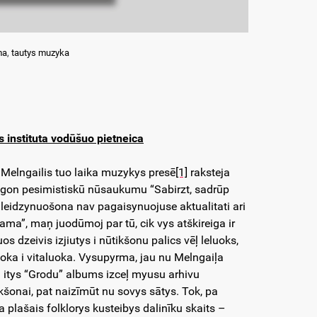
ma
,
tautys muzyka
s instituta vodūšuo pietneica
elngailis tuo laika muzykys presē
[1]
raksteja
īzgon pesimistiskū nūsaukumu “Sabirzt, sadrūp
leidzynuošona nav pagaisynuojuse aktualitati ari
ma”, maņ juodūmoj par tū, cik vys atškireiga ir
s dzeivis izjiutys i nūtikšonu palics vēļ leluoks,
oka i vitaluoka. Vysupyrma, jau nu Melngaiļa
ri itys “Grodu” albums izceļ myusu arhivu
kšonai, pat naizīmūt nu sovys sātys. Tok, pa
lašais folklorys kusteibys dalinīku skaits –