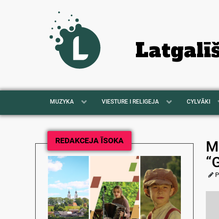
Latgalī
MUZYKA
VIESTURE I RELIGEJA
CYLVĀKI
REDAKCEJA ĪSOKA
M
“
P