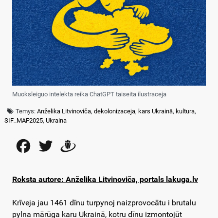
Muoksleiguo intelekta reika ChatGPT taiseita ilustraceja
Temys:
Anželika Litvinoviča
,
dekolonizaceja
,
kars Ukrainā
,
kultura
,
SIF_MAF2025
,
Ukraina
Facebook
Twitter
Draugiem
Roksta autore: Anželika Litvinoviča, portals lakuga.lv
Krīveja jau 1461 dīnu turpynoj naizprovocātu i brutalu
pylna mārūga karu Ukrainā, kotru dīnu izmontojūt