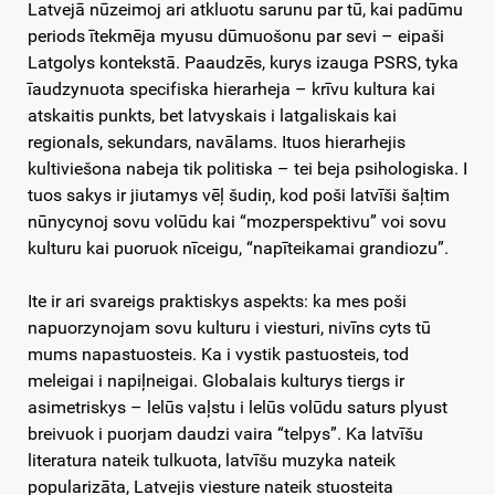
Latvejā nūzeimoj ari atkluotu sarunu par tū, kai padūmu
periods ītekmēja myusu dūmuošonu par sevi – eipaši
Latgolys kontekstā. Paaudzēs, kurys izauga PSRS, tyka
īaudzynuota specifiska hierarheja – krīvu kultura kai
atskaitis punkts, bet latvyskais i latgaliskais kai
regionals, sekundars, navālams. Ituos hierarhejis
kultiviešona nabeja tik politiska – tei beja psihologiska. I
tuos sakys ir jiutamys vēļ šudiņ, kod poši latvīši šaļtim
nūnycynoj sovu volūdu kai “mozperspektivu” voi sovu
kulturu kai puoruok nīceigu, “napīteikamai grandiozu”.
Ite ir ari svareigs praktiskys aspekts: ka mes poši
napuorzynojam sovu kulturu i viesturi, nivīns cyts tū
mums napastuosteis. Ka i vystik pastuosteis, tod
meleigai i napiļneigai. Globalais kulturys tiergs ir
asimetriskys – lelūs vaļstu i lelūs volūdu saturs plyust
breivuok i puorjam daudzi vaira “telpys”. Ka latvīšu
literatura nateik tulkuota, latvīšu muzyka nateik
popularizāta, Latvejis viesture nateik stuosteita