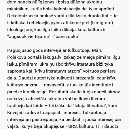
dominancis nūlīgšonys i bolsa dūšona ukraiņu
rakstnīkim, kurūs bolsi kolonizacejis deļ tyka apmīgti.
Dekolonizaceja praksē varātu tikt izskaidruota itai – tei
ir kritiska i refleksejis pylna attīksme pret (izmīgtom)
ideologejom, kas ilgu laiku diktēja, kura kultura ir
“augšuok viertejama” i “pareizuoka”.
Paguojušuo gods intervejā ar tulkuotuoju Māru
Polakovu
portalā lakuga.lv
izskaņ zeimeigs pīmārs: ilgu
laiku, pīmāram, ukraiņu i boltkrīvu literatura bīži tyka
saprosta kai “krīvu literaturys atzors” voi tuos perifera
daļa. Daudzi autori tyka tulkuoti i prezentāti caur krīvu
kulturys prizmu – nasaverūt iz tuo, ka jūs identitate i
pīredze ir atškireiga. Rezultatā skaiteituojs nareši nimoz
naredzēja atsevišku ukraiņu voi boltkrīvu literarū
tradiceju kai taidu – tei izškeida “lelajā literaturā”, kam
Krīvejai izadeve tū apspīst i represēt. Tulkuotuoja
intervejā ari pastreipuoja, ka beidzūt ir juosainteresej par
vaļstu, kurys beja okupējuse PSRS, kulturu. Tī ir daudzi