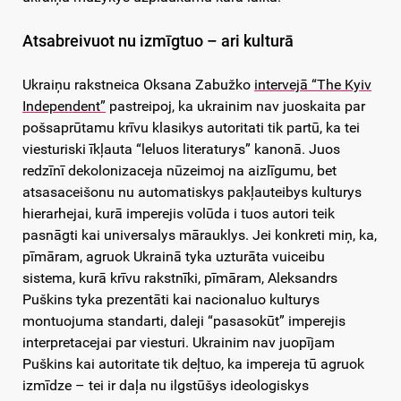
Atsabreivuot nu izmīgtuo – ari kulturā
Ukraiņu rakstneica Oksana Zabužko
intervejā “The Kyiv
Independent”
pastreipoj, ka ukrainim nav juoskaita par
pošsaprūtamu krīvu klasikys autoritati tik partū, ka tei
viesturiski īkļauta “leluos literaturys” kanonā. Juos
redzīnī dekolonizaceja nūzeimoj na aizlīgumu, bet
atsasaceišonu nu automatiskys pakļauteibys kulturys
hierarhejai, kurā imperejis volūda i tuos autori teik
pasnāgti kai universalys mārauklys. Jei konkreti miņ, ka,
pīmāram, agruok Ukrainā tyka uzturāta vuiceibu
sistema, kurā krīvu rakstnīki, pīmāram, Aleksandrs
Puškins tyka prezentāti kai nacionaluo kulturys
montuojuma standarti, daleji “pasasokūt” imperejis
interpretacejai par viesturi. Ukrainim nav juopījam
Puškins kai autoritate tik deļtuo, ka impereja tū agruok
izmīdze – tei ir daļa nu ilgstūšys ideologiskys