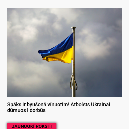
Spāks ir byušonā vīnuotim! Atbolsts Ukrainai
dūmuos i dorbūs
JAUNUOKĪ ROKSTI