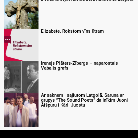
Elizabete. Rokstom vīns ūtram
Irenejs Plāters-Zībergs – naparostais
Vabalis grafs
Ar saknem i sajiutom Latgolā. Saruna ar
grupys “The Sound Poets” dalinīkim Juoni
Aišpuru i Kārli Juostu