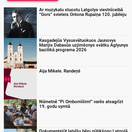
Ar muzykalu stuostu Latgolys viestnīceibā
“Gors” svieteis Ontona Rupaiņa 120. jubileju
Kasgadejūs Vysusvātuokuos Jaunovys
Marijis Dabasūs uzjimšonys svātku Aglyunys
bazilikā programa 2026
Aija Mikele. Randeņš
Nūmetnē “Pi Ombomīšim!” varēs atsagrīzt
19. godu symtā
Dokumentejūt latvīšu bēru nūtikšonu Latgolā