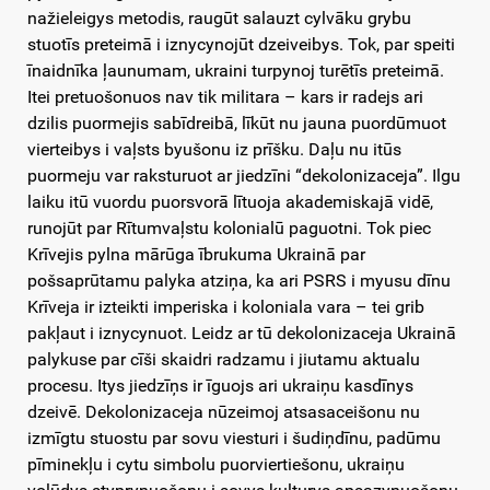
nažieleigys metodis, raugūt salauzt cylvāku grybu
stuotīs preteimā i iznycynojūt dzeiveibys. Tok, par speiti
īnaidnīka ļaunumam, ukraini turpynoj turētīs preteimā.
Itei pretuošonuos nav tik militara – kars ir radejs ari
dzilis puormejis sabīdreibā, līkūt nu jauna puordūmuot
vierteibys i vaļsts byušonu iz prīšku. Daļu nu itūs
puormeju var raksturuot ar jiedzīni “dekolonizaceja”. Ilgu
laiku itū vuordu puorsvorā lītuoja akademiskajā vidē,
runojūt par Rītumvaļstu kolonialū paguotni. Tok piec
Krīvejis pylna mārūga ībrukuma Ukrainā par
pošsaprūtamu palyka atziņa, ka ari PSRS i myusu dīnu
Krīveja ir izteikti imperiska i koloniala vara – tei grib
pakļaut i iznycynuot. Leidz ar tū dekolonizaceja Ukrainā
palykuse par cīši skaidri radzamu i jiutamu aktualu
procesu. Itys jiedzīņs ir īguojs ari ukraiņu kasdīnys
dzeivē. Dekolonizaceja nūzeimoj atsasaceišonu nu
izmīgtu stuostu par sovu viesturi i šudiņdīnu, padūmu
pīminekļu i cytu simbolu puorviertiešonu, ukraiņu