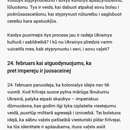
volūdys styprynuošonu i sovys kulturys apsazynuošonu,
lūluošonu. Tys ir veids, kai dabuot atpakaļ sovu bolsu i
pošnūsasaceišonu, kai styprynuot nūtureibu i saglobuot
cereibu kara apstuokļūs.
Kaidys puormejis itys process jau ir radejs Ukrainys
kulturā i sabīdreibā? I kū nu Ukrainys pīredzis varim
vuiceitīs mes, kab styprynuotu i sevi, i sovu vaļsti?
24. februars kai atguodynuojums, ka
pret impereju ir juosaceinej
24. februars paruodeja, ka kolonialys idejis nav tik
vuordi. Kod Krīveja suoce pylna mārūga ībrukumu
Ukrainā, palyka eipaši skaidrys – imperiskuo
dūmuošona, kas godim ilgi tyka izplateita viestejumu
veidā, puortūp militarā agresejā i izniceibā. Tei bolstuos
idejā, ka sābru vaļsts patīseibā viesturiski pīdar Krīvejai,
ka tūs identitate ir apšaubama, ituos vaļsts asūt