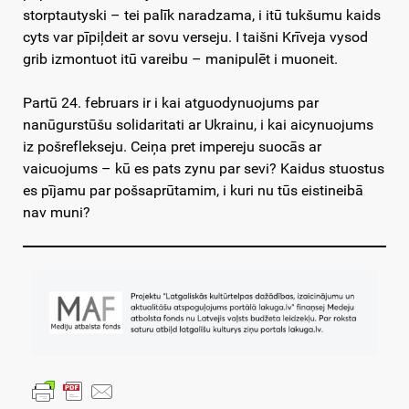
storptautyski – tei palīk naradzama, i itū tukšumu kaids
cyts var pīpiļdeit ar sovu verseju. I taišni Krīveja vysod
grib izmontuot itū vareibu – manipulēt i muoneit.
Partū 24. februars ir i kai atguodynuojums par
nanūgurstūšu solidaritati ar Ukrainu, i kai aicynuojums
iz pošreflekseju. Ceiņa pret impereju suocās ar
vaicuojums – kū es pats zynu par sevi? Kaidus stuostus
es pījamu par pošsaprūtamim, i kuri nu tūs eistineibā
nav muni?