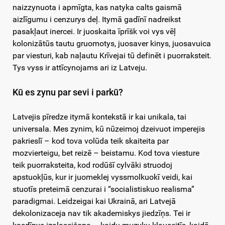
naizzynuota i apmīgta, kas natyka calts gaismā
aizlīgumu i cenzurys deļ. Itymā gadīnī nadreikst
pasakļaut inercei. Ir juoskaita īprīšk voi vys vēļ
kolonizātūs tautu gruomotys, juosaver kinys, juosavuica
par viesturi, kab naļautu Krīvejai tū definēt i puorraksteit.
Tys vyss ir attīcynojams ari iz Latveju.
Kū es zynu par sevi i parkū?
Latvejis pīredze itymā kontekstā ir kai unikala, tai
universala. Mes zynim, kū nūzeimoj dzeivuot imperejis
pakrieslī – kod tova volūda teik skaiteita par
mozvierteigu, bet reizē – beistamu. Kod tova viesture
teik puorraksteita, kod rodūšī cylvāki struodoj
apstuokļūs, kur ir juomeklej vyssmolkuokī veidi, kai
stuotīs preteimā cenzurai i “socialistiskuo realisma”
paradigmai. Leidzeigai kai Ukrainā, ari Latvejā
dekolonizaceja nav tik akademiskys jiedzīņs. Tei ir