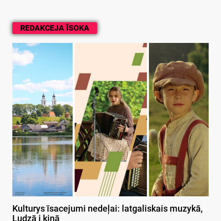
REDAKCEJA ĪSOKA
Kulturys īsacejumi nedeļai: latgaliskais muzykā,
Ludzā i kinā