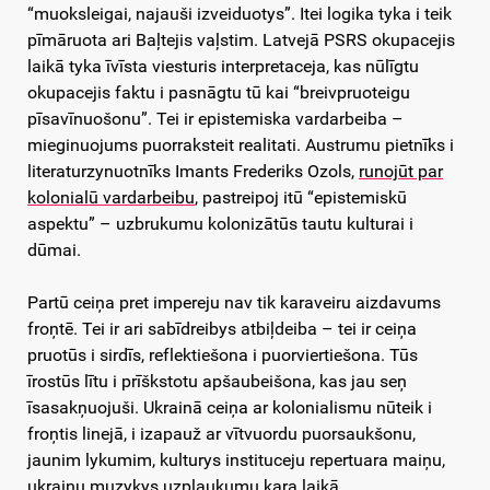
“muoksleigai, najauši izveiduotys”. Itei logika tyka i teik
pīmāruota ari Baļtejis vaļstim. Latvejā PSRS okupacejis
laikā tyka īvīsta viesturis interpretaceja, kas nūlīgtu
okupacejis faktu i pasnāgtu tū kai “breivpruoteigu
pīsavīnuošonu”. Tei ir epistemiska vardarbeiba –
mieginuojums puorraksteit realitati. Austrumu pietnīks i
literaturzynuotnīks Imants Frederiks Ozols,
runojūt par
kolonialū vardarbeibu
, pastreipoj itū “epistemiskū
aspektu” – uzbrukumu kolonizātūs tautu kulturai i
dūmai.
Partū ceiņa pret impereju nav tik karaveiru aizdavums
froņtē. Tei ir ari sabīdreibys atbiļdeiba – tei ir ceiņa
pruotūs i sirdīs, reflektiešona i puorviertiešona. Tūs
īrostūs lītu i prīškstotu apšaubeišona, kas jau seņ
īsasakņuojuši. Ukrainā ceiņa ar kolonialismu nūteik i
froņtis linejā, i izapauž ar vītvuordu puorsaukšonu,
jaunim lykumim, kulturys instituceju repertuara maiņu,
ukraiņu muzykys uzplaukumu kara laikā.