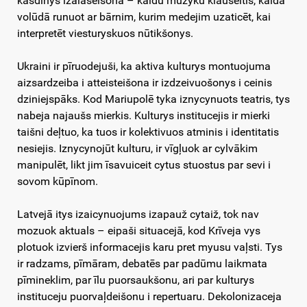
kasdīnys izalaseišona – kaidu muzyku klauseitīs, kaidā
volūdā runuot ar bārnim, kurim medejim uzaticēt, kai
interpretēt viesturyskuos nūtikšonys.
Ukraini ir pīruodejuši, ka aktiva kulturys montuojuma
aizsardzeiba i atteisteišona ir izdzeivuošonys i ceinis
dziniejspāks. Kod Mariupolē tyka iznycynuots teatris, tys
nabeja najaušs mierkis. Kulturys institucejis ir mierki
taišni deļtuo, ka tuos ir kolektivuos atminis i identitatis
nesiejis. Iznycynojūt kulturu, ir vīgļuok ar cylvākim
manipulēt, likt jim īsavuiceit cytus stuostus par sevi i
sovom kūpīnom.
Latvejā itys izaicynuojums izapauž cytaiž, tok nav
mozuok aktuals – eipaši situacejā, kod Krīveja vys
plotuok izvierš informacejis karu pret myusu vaļsti. Tys
ir radzams, pīmāram, debatēs par padūmu laikmata
pīmineklim, par īlu puorsaukšonu, ari par kulturys
instituceju puorvaļdeišonu i repertuaru. Dekolonizaceja