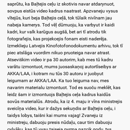
saprūtu, ka Baļtejis ceļu iz skotivis navar atdarynuot,
sovpus eistūs video kadrus naatrast. Apzvaneju vysus
vītejūs, kuri beja Baļtejis ceļā, tok tūlaik nivīnam jau
nabeja kamerys. Tod vēļ dūmuoju, ka varbyut ir kaidi
kadri, kur valk karūgus augšā, bet ari tī atrodu tik
fotografejis, kas projekcejis fonam eisti naderēja.
Izmeklieju Latvejis Kinofotofonodokumentu arhivu, tok tī
piec atslāga vuordim nikuo pruoteiga navar atrast.
Atseviškim video ir pa 30 autorim, kab mes tū kadru
varātu izmontuot, mums juosaskaņoj autortīseibys ar
AKKA/LAA, i kotram nu tūs 30 autoru ir juobyut
leigumam ar AKKA/LAA. Ka tuo leiguma nav, mes
navarim materialu izmontuot. Tod es suoču meklēt, kas
leidz šam ir izmontuojs Baļtejis ceļa kadrus kaidūs
sovūs materialūs. Atrodu, ka iz 4. maju ir vīns ministrejis
sveicīņa video, kur ir dažys sekuņdis ar Baļtejis ceļu, i
taidys lobys, taišni kai mums vajag! Zvaneju iz
ministreju, dabuoju presis nūdaļu, caur tim dabuoju
cylvāku, kas tū vysu taiseja pyrma nazcik godu, tys