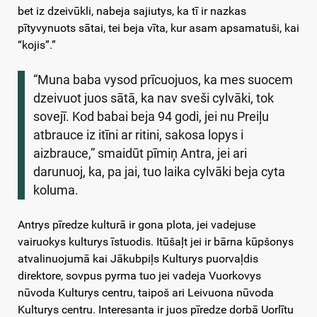
bet iz dzeivūkli, nabeja sajiutys, ka tī ir nazkas
pītyvynuots sātai, tei beja vīta, kur asam apsamatuši, kai
“kojis”.”
“Muna baba vysod prīcuojuos, ka mes suocem
dzeivuot juos sātā, ka nav sveši cylvāki, tok
sovejī. Kod babai beja 94 godi, jei nu Preiļu
atbrauce iz itīni ar ritini, sakosa lopys i
aizbrauce,” smaidūt pīmiņ Antra, jei ari
darunuoj, ka, pa jai, tuo laika cylvāki beja cyta
koluma.
Antrys pīredze kulturā ir gona plota, jei vadejuse
vairuokys kulturys īstuodis. Itūšaļt jei ir bārna kūpšonys
atvalinuojumā kai Jākubpiļs Kulturys puorvaļdis
direktore, sovpus pyrma tuo jei vadeja Vuorkovys
nūvoda Kulturys centru, taipoš ari Leivuona nūvoda
Kulturys centru. Interesanta ir juos pīredze dorbā Uorlītu