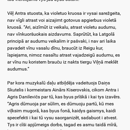
Vēļ Antra stuosta, ka violetuo kruosa ir vysai sarežgeita,
nav vīgli atrast voi aizajimt gotovus apgierbus violetā
kruosā. “Ari, aizīmūt iz veikalu, atrast violetu audumu,
nav vīnkuoršuokais aizdavums. Saprūtūt, ka Latgolā
principā ar audumu veikalim ir pašvaki, i nav ari laika
pavadeit vīnu vasalu dīnu, braucūt iz Reigu kur,
īspiejams, nimoz nasaītu atrast vajadzeigū audumu, es
ar vīnu nu koristem brauču iz nakts tiergu Viļņā meklēt
audumus.”
Par kora muzykalū daļu atbiļdēja vadeituojs Daiņs
Skutelis i kormeistars Ainārs Kiserovskis, cikom Antra i
Agris Danilevičs par tū, kas byus prīškā i kai tys izavērs.
“Agris dūmuoja par sūlim, es dūmuoju partū, kū mes
viļksim mugorā, kas byus fonā, kaidys gaismys, kaidi
specefekti i kai tū vysu saorganizēt, sadabuot i atvest.
Tys ir cīši apjūmeigs dorbs, tagad es asmu taidā mīrā,