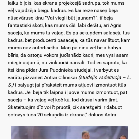
laiku biļdis, kas ekrana projekcejā sadrupa, tok mums
vēļ vajadzēja beigu kadrus. Es kai reize naseņ beja
nūsavāruse kinu “Vai viegli būt jaunam?”, tī beja
fantastiski skoti, kas mums cīši labi derātu, ari Agris
saceja, ka mums tū vajag. Es pa sekuņdem salaseju tūs
kadrus, bet producenti pasaceja, ka tūs navar lītuot, kam
mums nav autortīseibu. Maņ pa dīnu vēļ beja babys
bēris, da ostoņu vokora juoīsnādz kadri, mes vysi asam
mieginuojumā, nu vīnkuorši nareali. Tod es saprotu, ka
itei kina pīdar Jura Puodnieka studejai, i varbyut es
varātu pīzvaneit Antrai Cilinskai
(studejis vadeituoja – L.
S.)
i palyugt jai pīraksteit mums atļuovi izmontuot itūs
kadrus. Jei beja tik laipna i ļuove mums izmontuot, pat
saceja – ka vajag vēļ koč kū, tod drūsai varim jimt.
Skateituojim dīz voi īt pruotā, cik sarežgeiti ir dabuot
gotovys tuos 20 sekuņdis iz ekrana,” doluos Antra.