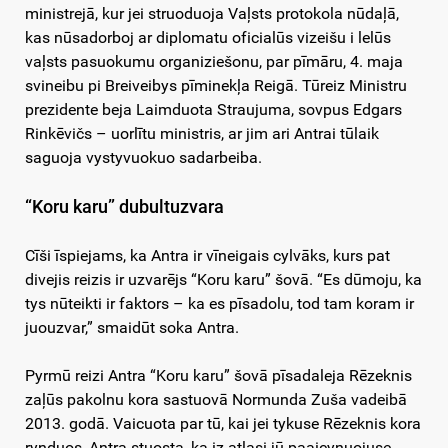
ministrejā, kur jei struoduoja Vaļsts protokola nūdaļā,
kas nūsadorboj ar diplomatu oficialūs vizeišu i lelūs
vaļsts pasuokumu organiziešonu, par pīmāru, 4. maja
svineibu pi Breiveibys pīminekļa Reigā. Tūreiz Ministru
prezidente beja Laimduota Straujuma, sovpus Edgars
Rinkēvičs – uorlītu ministris, ar jim ari Antrai tūlaik
saguoja vystyvuokuo sadarbeiba.
“Koru karu” dubultuzvara
Cīši īspiejams, ka Antra ir vīneigais cylvāks, kurs pat
divejis reizis ir uzvarējs “Koru karu” šovā. “Es dūmoju, ka
tys nūteikti ir faktors – ka es pīsadolu, tod tam koram ir
juouzvar,” smaidūt soka Antra.
Pyrmū reizi Antra “Koru karu” šovā pīsadaleja Rēzeknis
zaļūs pakolnu kora sastuovā Normunda Zuša vadeibā
2013. godā. Vaicuota par tū, kai jei tykuse Rēzeknis kora
rynduos, Antra stuosta, ka iz atlasi jū paaicynuojuse