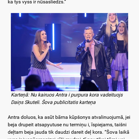
ka tys vyss ir nūsasliedzs.”
Karteņā: Nu kairuos Antra i purpura kora vadeituojs
Daiņs Skuteli. Šova publicitatis karteņa
Antra doluos, ka asūt bārna kūpšonys atvalinuojumā, jei
beja drupeit atsapyutuse nu termiņu i, īspiejams, taišni
deļtam beja jauda tik daudzi dareit deļ kora. “Šova laikā