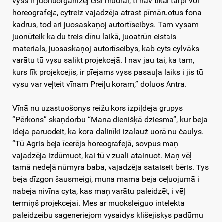
vyss ir juonūorganizej cīši mudrai, tī nav tikai tārpi voi
horeografeja, cytreiz vajadzēja atrast pīmāruotus fona
kadrus, tod ari juosaskaņoj autortīseibys. Tam vysam
juonūteik kaidu treis dīnu laikā, juoatrūn eistais
materials, juosaskaņoj autortīseibys, kab cyts cylvāks
varātu tū vysu salikt projekcejā. I nav jau tai, ka tam,
kurs līk projekcejis, ir pīejams vyss pasauļa laiks i jis tū
vysu var veļteit vīnam Preiļu koram,” doluos Antra.
Vīnā nu uzastuošonys reižu kors izpiļdeja grupys
“Pērkons” skaņdorbu “Mana dienišķā dziesma”, kur beja
ideja paruodeit, ka kora dalinīki izalauž uorā nu čaulys.
“Tū Agris beja īcerējs horeografejā, sovpus maņ
vajadzēja izdūmuot, kai tū vizuali atainuot. Maņ vēļ
tamā nedeļā nūmyra baba, vajadzēja sataiseit bēris. Tys
beja dīzgon šausmeigi, muna mama beja ceļuojumā i
nabeja nivīna cyta, kas maņ varātu paleidzēt, i vēļ
termiņš projekcejai. Mes ar muoksleiguo intelekta
paleidzeibu sageneriejom vysaidys klišejiskys padūmu