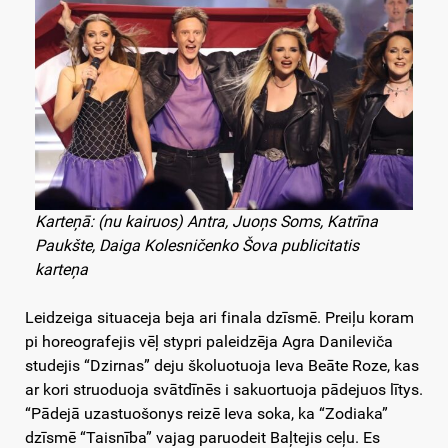
Karteņā: (nu kairuos) Antra, Juoņs Soms, Katrīna
Paukšte, Daiga Kolesničenko Šova publicitatis
karteņa
Leidzeiga situaceja beja ari finala dzīsmē. Preiļu koram
pi horeografejis vēļ stypri paleidzēja Agra Danileviča
studejis “Dzirnas” deju školuotuoja Ieva Beāte Roze, kas
ar kori struoduoja svātdīnēs i sakuortuoja pādejuos lītys.
“Pādejā uzastuošonys reizē Ieva soka, ka “Zodiaka”
dzīsmē “Taisnība” vajag paruodeit Baļtejis ceļu. Es