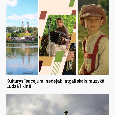
Kulturys īsacejumi nedeļai: latgaliskais muzykā,
Ludzā i kinā