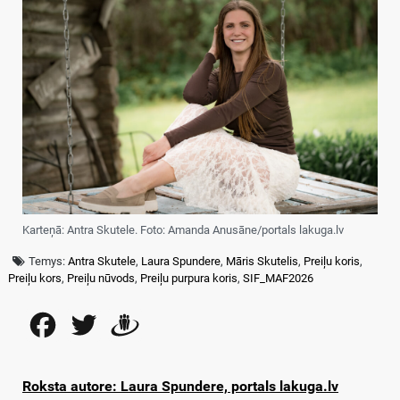
Karteņā: Antra Skutele. Foto: Amanda Anusāne/portals lakuga.lv
Temys:
Antra Skutele
,
Laura Spundere
,
Māris Skutelis
,
Preiļu koris
,
Preiļu kors
,
Preiļu nūvods
,
Preiļu purpura koris
,
SIF_MAF2026
Facebook
Twitter
Draugiem
Roksta autore: Laura Spundere, portals lakuga.lv