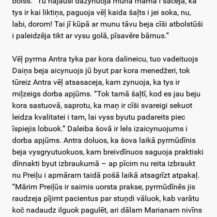
bolss. “Tū najauši dazynuoja muna mama i saceja, ka
tys ir kai liktiņs, paguoja vēļ kaida šaļts i jei soka, nu,
labi, dorom! Tai jī kūpā ar munu tāvu beja cīši atbolstūši
i paleidzēja tikt ar vysu golā, pīsavēre bārnus.”
Vēļ pyrma Antra tyka par kora dalineicu, tuo vadeituojs
Daiņs beja aicynuojs jū byut par kora menedžeri, tok
tūreiz Antra vēļ atsasaceja, kam zynuoja, ka tys ir
miļzeigs dorba apjūms. “Tok tamā šaļtī, kod es jau beju
kora sastuovā, saprotu, ka maņ ir cīši svareigi sekuot
leidza kvalitatei i tam, lai vyss byutu padareits piec
īspiejis lobuok.” Daleiba šovā ir lels izaicynuojums i
dorba apjūms. Antra doluos, ka šova laikā pyrmūdīnis
beja vysgryutuokuos, kam breivdīnuos saguoja praktiski
dīnnakti byut izbraukumā – ap pīcim nu reita izbraukt
nu Preiļu i apmāram taidā pošā laikā atsagrīzt atpakaļ.
“Mārim Preiļūs ir saimis uorsta prakse, pyrmūdīnēs jis
raudzeja pījimt pacientus par stuņdi vāluok, kab varātu
koč nadaudz ilguok pagulēt, ari dālam Marianam nivīns