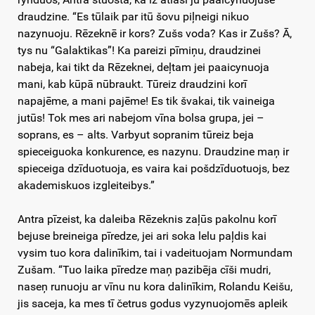
draudzine. “Es tūlaik par itū šovu piļneigi nikuo
nazynuoju. Rēzeknē ir kors? Zušs voda? Kas ir Zušs? Ā,
tys nu “Galaktikas”! Ka pareizi pīmiņu, draudzinei
nabeja, kai tikt da Rēzeknei, deļtam jei paaicynuoja
mani, kab kūpā nūbraukt. Tūreiz draudzini korī
napajēme, a mani pajēme! Es tik švakai, tik vaineiga
jutūs! Tok mes ari nabejom vīna bolsa grupa, jei –
soprans, es – alts. Varbyut sopranim tūreiz beja
spieceiguoka konkurence, es nazynu. Draudzine maņ ir
spieceiga dzīduotuoja, es vaira kai pošdzīduotuojs, bez
akademiskuos izgleiteibys.”
Antra pīzeist, ka daleiba Rēzeknis zaļūs pakolnu korī
bejuse breineiga pīredze, jei ari soka lelu paļdis kai
vysim tuo kora dalinīkim, tai i vadeituojam Normundam
Zušam. “Tuo laika pīredze maņ pazibēja cīši mudri,
naseņ runuoju ar vīnu nu kora dalinīkim, Rolandu Keišu,
jis saceja, ka mes tī četrus godus vyzynuojomēs apleik