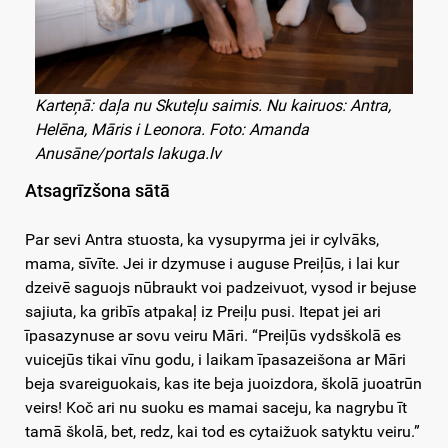
Karteņā: daļa nu Skuteļu saimis. Nu kairuos: Antra,
Helēna, Māris i Leonora. Foto: Amanda
Anusāne/portals lakuga.lv
Atsagrīzšona sātā
Par sevi Antra stuosta, ka vysupyrma jei ir cylvāks,
mama, sīvīte. Jei ir dzymuse i auguse Preiļūs, i lai kur
dzeivē saguojs nūbraukt voi padzeivuot, vysod ir bejuse
sajiuta, ka gribīs atpakaļ iz Preiļu pusi. Itepat jei ari
īpasazynuse ar sovu veiru Māri. “Preiļūs vydsškolā es
vuicejūs tikai vīnu godu, i laikam īpasazeišona ar Māri
beja svareiguokais, kas ite beja juoizdora, školā juoatrūn
veirs! Koč ari nu suoku es mamai saceju, ka nagrybu īt
tamā školā, bet, redz, kai tod es cytaižuok satyktu veiru.”