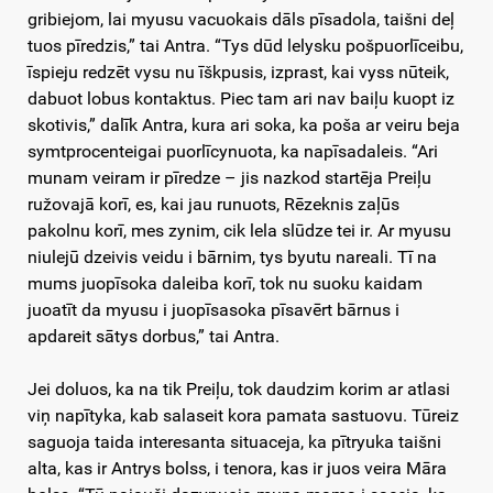
gribiejom, lai myusu vacuokais dāls pīsadola, taišni deļ
tuos pīredzis,” tai Antra. “Tys dūd lelysku pošpuorlīceibu,
īspieju redzēt vysu nu īškpusis, izprast, kai vyss nūteik,
dabuot lobus kontaktus. Piec tam ari nav baiļu kuopt iz
skotivis,” dalīk Antra, kura ari soka, ka poša ar veiru beja
symtprocenteigai puorlīcynuota, ka napīsadaleis. “Ari
munam veiram ir pīredze – jis nazkod startēja Preiļu
ružovajā korī, es, kai jau runuots, Rēzeknis zaļūs
pakolnu korī, mes zynim, cik lela slūdze tei ir. Ar myusu
niulejū dzeivis veidu i bārnim, tys byutu nareali. Tī na
mums juopīsoka daleiba korī, tok nu suoku kaidam
juoatīt da myusu i juopīsasoka pīsavērt bārnus i
apdareit sātys dorbus,” tai Antra.
Jei doluos, ka na tik Preiļu, tok daudzim korim ar atlasi
viņ napītyka, kab salaseit kora pamata sastuovu. Tūreiz
saguoja taida interesanta situaceja, ka pītryuka taišni
alta, kas ir Antrys bolss, i tenora, kas ir juos veira Māra