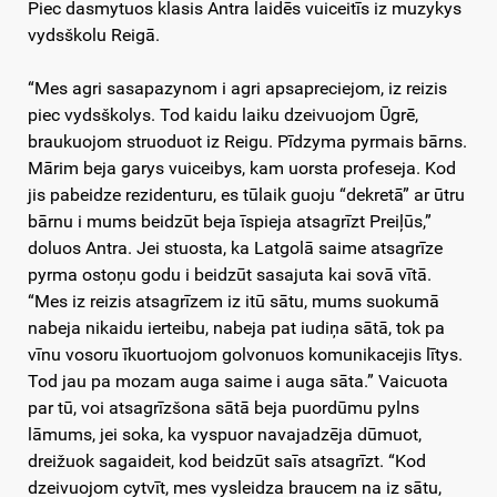
Piec dasmytuos klasis Antra laidēs vuiceitīs iz muzykys
vydsškolu Reigā.
“Mes agri sasapazynom i agri apsapreciejom, iz reizis
piec vydsškolys. Tod kaidu laiku dzeivuojom Ūgrē,
braukuojom struoduot iz Reigu. Pīdzyma pyrmais bārns.
Mārim beja garys vuiceibys, kam uorsta profeseja. Kod
jis pabeidze rezidenturu, es tūlaik guoju “dekretā” ar ūtru
bārnu i mums beidzūt beja īspieja atsagrīzt Preiļūs,”
doluos Antra. Jei stuosta, ka Latgolā saime atsagrīze
pyrma ostoņu godu i beidzūt sasajuta kai sovā vītā.
“Mes iz reizis atsagrīzem iz itū sātu, mums suokumā
nabeja nikaidu ierteibu, nabeja pat iudiņa sātā, tok pa
vīnu vosoru īkuortuojom golvonuos komunikacejis lītys.
Tod jau pa mozam auga saime i auga sāta.” Vaicuota
par tū, voi atsagrīzšona sātā beja puordūmu pylns
lāmums, jei soka, ka vyspuor navajadzēja dūmuot,
dreižuok sagaideit, kod beidzūt saīs atsagrīzt. “Kod
dzeivuojom cytvīt, mes vysleidza braucem na iz sātu,