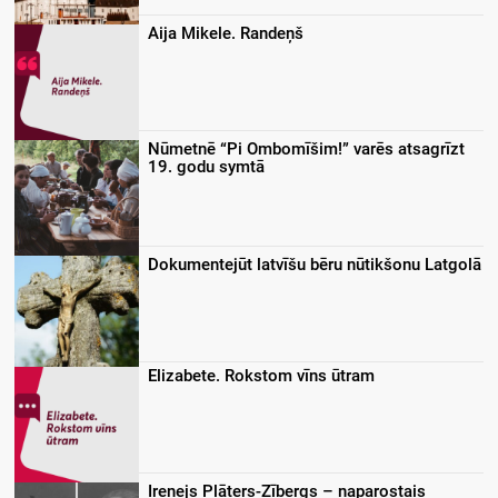
Aija Mikele. Randeņš
Nūmetnē “Pi Ombomīšim!” varēs atsagrīzt
19. godu symtā
Dokumentejūt latvīšu bēru nūtikšonu Latgolā
Elizabete. Rokstom vīns ūtram
Irenejs Plāters-Zībergs – naparostais