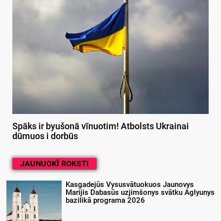
Spāks ir byušonā vīnuotim! Atbolsts Ukrainai
dūmuos i dorbūs
JAUNUOKĪ ROKSTI
Kasgadejūs Vysusvātuokuos Jaunovys
Marijis Dabasūs uzjimšonys svātku Aglyunys
bazilikā programa 2026