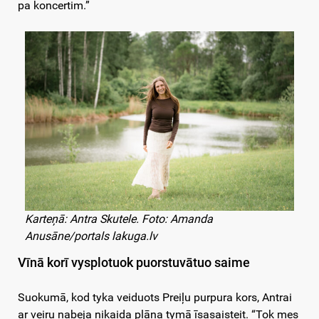
pa koncertim.”
Karteņā: Antra Skutele. Foto: Amanda
Anusāne/portals lakuga.lv
Vīnā korī vysplotuok puorstuvātuo saime
Suokumā, kod tyka veiduots Preiļu purpura kors, Antrai
ar veiru nabeja nikaida plāna tymā īsasaisteit. “Tok mes