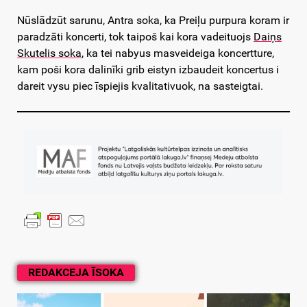
Nūslādzūt sarunu, Antra soka, ka Preiļu purpura koram ir
paradzāti koncerti, tok taipoš kai kora vadeituojs
Daiņs
Skutelis soka
, ka tei nabyus masveideiga koncertture,
kam poši kora dalinīki grib eistyn izbaudeit koncertus i
dareit vysu piec īspiejis kvalitativuok, na sasteigtai.
REDAKCEJA ĪSOKA