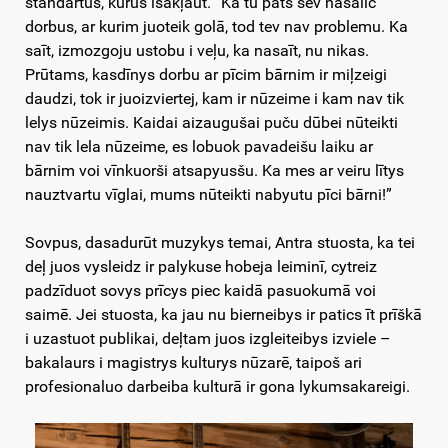
standartus, kurūs īsakļaut. “Ka tu pats sev nasalīc
dorbus, ar kurim juoteik golā, tod tev nav problemu. Ka
saīt, izmozgoju ustobu i veļu, ka nasaīt, nu nikas.
Prūtams, kasdīnys dorbu ar pīcim bārnim ir miļzeigi
daudzi, tok ir juoizviertej, kam ir nūzeime i kam nav tik
lelys nūzeimis. Kaidai aizaugušai puču dūbei nūteikti
nav tik lela nūzeime, es lobuok pavadeišu laiku ar
bārnim voi vīnkuorši atsapyusšu. Ka mes ar veiru lītys
nauztvartu vīglai, mums nūteikti nabyutu pīci bārni!”
Sovpus, dasadurūt muzykys temai, Antra stuosta, ka tei
deļ juos vysleidz ir palykuse hobeja leiminī, cytreiz
padzīduot sovys prīcys piec kaidā pasuokumā voi
saimē. Jei stuosta, ka jau nu bierneibys ir patics īt prīškā
i uzastuot publikai, deļtam juos izgleiteibys izviele –
bakalaurs i magistrys kulturys nūzarē, taipoš ari
profesionaluo darbeiba kulturā ir gona lykumsakareigi.