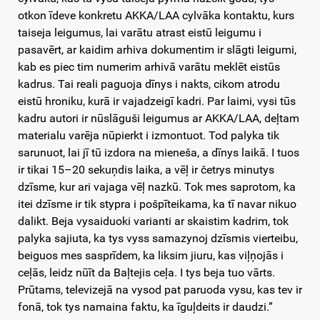
otkon īdeve konkretu AKKA/LAA cylvāka kontaktu, kurs
taiseja leigumus, lai varātu atrast eistū leigumu i
pasavērt, ar kaidim arhiva dokumentim ir slāgti leigumi,
kab es piec tim numerim arhivā varātu meklēt eistūs
kadrus. Tai reali paguoja dīnys i nakts, cikom atrodu
eistū hroniku, kurā ir vajadzeigī kadri. Par laimi, vysi tūs
kadru autori ir nūslāguši leigumus ar AKKA/LAA, deļtam
materialu varēja nūpierkt i izmontuot. Tod palyka tik
sarunuot, lai jī tū izdora na mieneša, a dīnys laikā. I tuos
ir tikai 15–20 sekuņdis laika, a vēļ ir četrys minutys
dzīsme, kur ari vajaga vēļ nazkū. Tok mes saprotom, ka
itei dzīsme ir tik stypra i pošpīteikama, ka tī navar nikuo
dalikt. Beja vysaiduoki varianti ar skaistim kadrim, tok
palyka sajiuta, ka tys vyss samazynoj dzīsmis vierteibu,
beiguos mes sasprīdem, ka liksim jiuru, kas viļņojās i
ceļās, leidz nūīt da Baļtejis ceļa. I tys beja tuo vārts.
Prūtams, televizejā na vysod pat paruoda vysu, kas tev ir
fonā, tok tys namaina faktu, ka īguļdeits ir daudzi.”