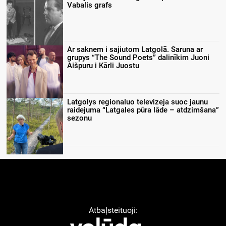
Vabalis grafs
Ar saknem i sajiutom Latgolā. Saruna ar
grupys “The Sound Poets” dalinīkim Juoni
Aišpuru i Kārli Juostu
Latgolys regionaluo televizeja suoc jaunu
raidejuma “Latgales pūra lāde – atdzimšana”
sezonu
Atbaļsteituoji: