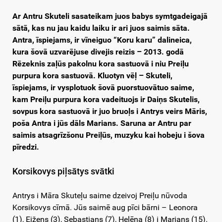
Ar Antru Skuteli sasateikam juos babys symtgadeigajā
sātā, kas nu jau kaidu laiku ir ari juos saimis sāta.
Antra, īspiejams, ir vīneiguo “Koru karu” dalineica,
kura šovā uzvarējuse divejis reizis – 2013. godā
Rēzeknis zaļūs pakolnu kora sastuovā i niu Preiļu
purpura kora sastuovā. Kluotyn vēļ – Skuteli,
īspiejams, ir vysplotuok šovā puorstuovātuo saime,
kam Preiļu purpura kora vadeituojs ir Daiņs Skutelis,
sovpus kora sastuovā ir juo bruoļs i Antrys veirs Māris,
poša Antra i jūs dāls Marians. Saruna ar Antru par
saimis atsagrīzšonu Preiļūs, muzyku kai hobeju i šova
pīredzi.
Korsikovys piļsātys svātki
Antrys i Māra Skuteļu saime dzeivoj Preiļu nūvoda
Korsikovys cīmā. Jūs saimē aug pīci bārni – Leonora
(1), Eižens (3), Sebastians (7), Helēna (8) i Marians (15).