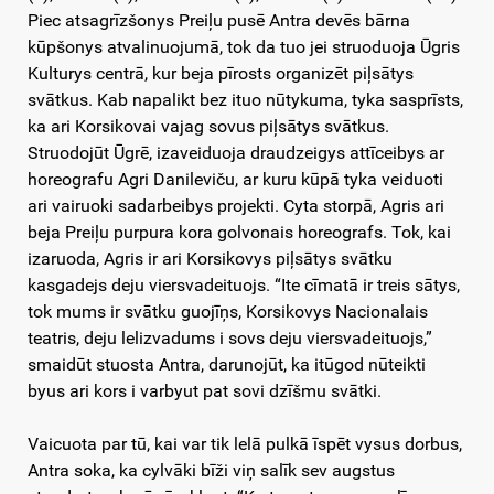
Piec atsagrīzšonys Preiļu pusē Antra devēs bārna
kūpšonys atvalinuojumā, tok da tuo jei struoduoja Ūgris
Kulturys centrā, kur beja pīrosts organizēt piļsātys
svātkus. Kab napalikt bez ituo nūtykuma, tyka sasprīsts,
ka ari Korsikovai vajag sovus piļsātys svātkus.
Struodojūt Ūgrē, izaveiduoja draudzeigys attīceibys ar
horeografu Agri Danileviču, ar kuru kūpā tyka veiduoti
ari vairuoki sadarbeibys projekti. Cyta storpā, Agris ari
beja Preiļu purpura kora golvonais horeografs. Tok, kai
izaruoda, Agris ir ari Korsikovys piļsātys svātku
kasgadejs deju viersvadeituojs. “Ite cīmatā ir treis sātys,
tok mums ir svātku guojīņs, Korsikovys Nacionalais
teatris, deju lelizvadums i sovs deju viersvadeituojs,”
smaidūt stuosta Antra, darunojūt, ka itūgod nūteikti
byus ari kors i varbyut pat sovi dzīšmu svātki.
Vaicuota par tū, kai var tik lelā pulkā īspēt vysus dorbus,
Antra soka, ka cylvāki bīži viņ salīk sev augstus