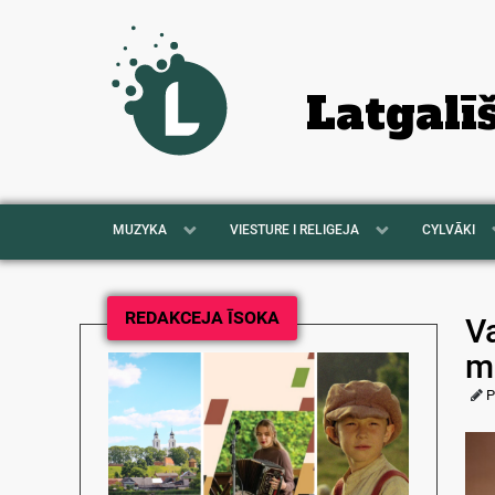
Latgalī
MUZYKA
VIESTURE I RELIGEJA
CYLVĀKI
REDAKCEJA ĪSOKA
V
m
P