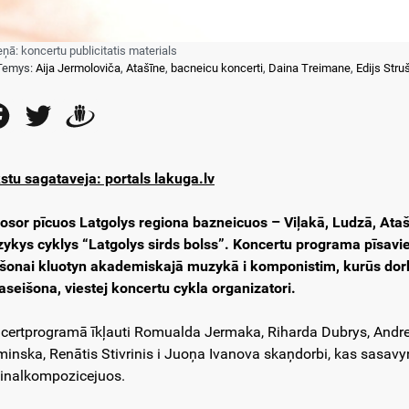
eņā: koncertu publicitatis materials
Temys:
Aija Jermoloviča
,
Atašīne
,
bacneicu koncerti
,
Daina Treimane
,
Edijs Stru
Facebook
Twitter
Draugiem
stu sagataveja: portals lakuga.lv
vosor pīcuos Latgolys regiona bazneicuos – Viļakā, Ludzā, Atašī
ykys cyklys “Latgolys sirds bolss”. Koncertu programa pīsavier
šonai kluotyn akademiskajā muzykā i komponistim, kurūs dorbū
laseišona, viestej koncertu cykla organizatori.
certprogramā īkļauti Romualda Jermaka, Riharda Dubrys, Andr
minska, Renātis Stivrinis i Juoņa Ivanova skaņdorbi, kas sasavyn
ginalkompozicejuos.