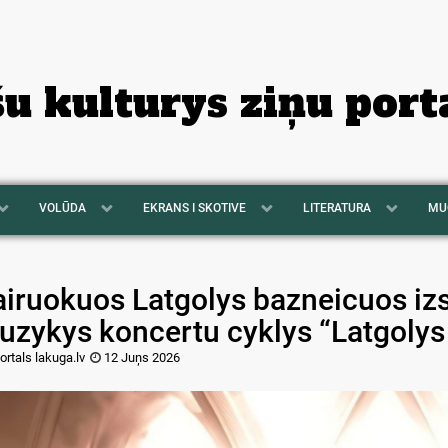
šu kulturys ziņu port
VOLŪDA
EKRANS I SKOTIVE
LITERATURA
MU
airuokuos Latgolys bazneicuos iz
uzykys koncertu cyklys “Latgolys 
ortals lakuga.lv
12 Juņs 2026