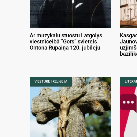
Ar muzykalu stuostu Latgolys
Kasgad
viestnīceibā “Gors” svieteis
Jaunov
Ontona Rupaiņa 120. jubileju
uzjimš
bazili
VIESTURE I RELIGEJA
LITERA