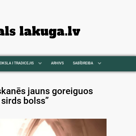
als lakuga.lv
OKSLA I TRADICEJIS
ARHIVS
SABĪDREIBA
skanēs jauns goreiguos
sirds bolss”