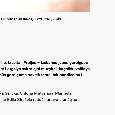
šels
,
koncerti bazneicā
,
Ludza
,
Preili
,
Viļaka
nē, Izvoltā i Preiļūs – izskanēs jauns goreiguos
š Latgolys sakralajai muzykai, latgalīšu volūdys
s goreigums nav tik tema, tok puorlīceiba i
eja Selicka, Ontona Matvejāna, Mamerta
 ar Edija Strušela rodūšū artavu aranžejuos i