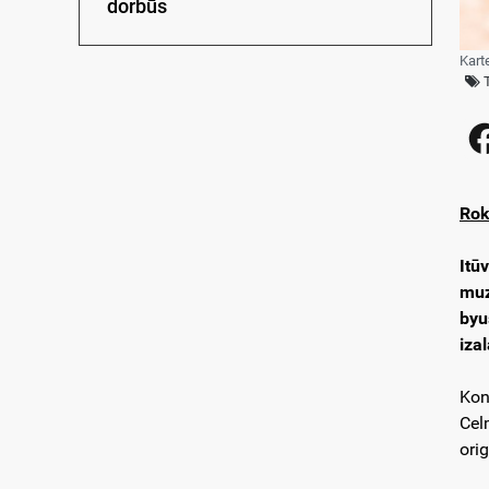
dorbūs
Kart
Rok
Itū
muz
byu
iza
Kon
Cel
ori