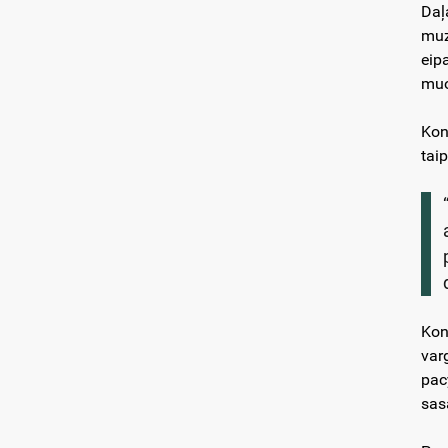
Daļ
muz
eip
muo
Kon
tai
Kon
var
pac
sas