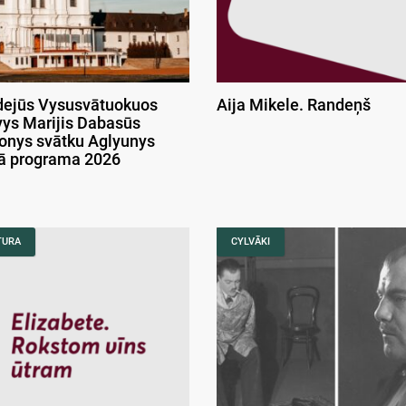
ejūs Vysusvātuokuos
Aija Mikele. Randeņš
ys Marijis Dabasūs
onys svātku Aglyunys
kā programa 2026
TURA
CYLVĀKI