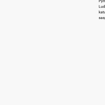
Pyr
Lud
kat
sas