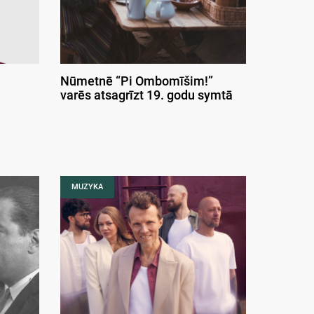
Nūmetnē “Pi Ombomīšim!”
varēs atsagrīzt 19. godu symtā
MUZYKA