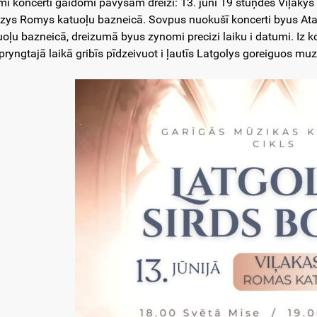
mī koncerti gaidomi pavysam dreiži: 13. junī 19 stuņdēs Viļakys
zys Romys katuoļu bazneicā. Sovpus nuokušī koncerti byus Ata
uoļu bazneicā, dreizumā byus zynomi precizi laiku i datumi. Iz 
pryngtajā laikā gribīs pīdzeivuot i ļautīs Latgolys goreiguos mu