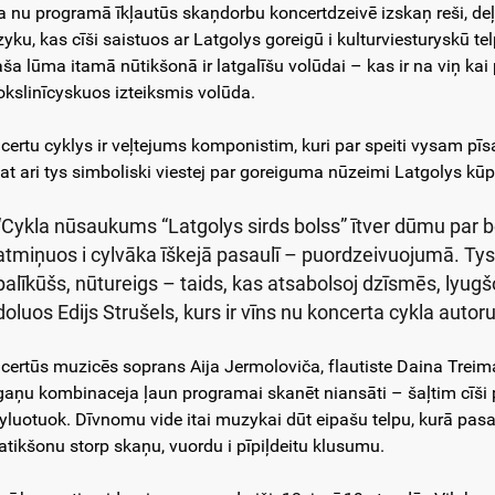
a nu programā īkļautūs skaņdorbu koncertdzeivē izskaņ reši, deļ
yku, kas cīši saistuos ar Latgolys goreigū i kulturviesturyskū tel
aša lūma itamā nūtikšonā ir latgalīšu volūdai – kas ir na viņ kai 
kslinīcyskuos izteiksmis volūda.
certu cyklys ir veļtejums komponistim, kuri par speiti vysam pīsa
pat ari tys simboliski viestej par goreiguma nūzeimi Latgolys kūp
“Cykla nūsaukums “Latgolys sirds bolss” ītver dūmu par bo
atmiņuos i cylvāka īškejā pasaulī – puordzeivuojumā. Tys 
palīkūšs, nūtureigs – taids, kas atsabolsoj dzīsmēs, lyugš
doluos Edijs Strušels, kurs ir vīns nu koncerta cykla autoru
certūs muzicēs soprans Aija Jermoloviča, flautiste Daina Treiman
gaņu kombinaceja ļaun programai skanēt niansāti – šaļtim cīši pe
yluotuok. Dīvnomu vide itai muzykai dūt eipašu telpu, kurā pasat
atikšonu storp skaņu, vuordu i pīpiļdeitu klusumu.