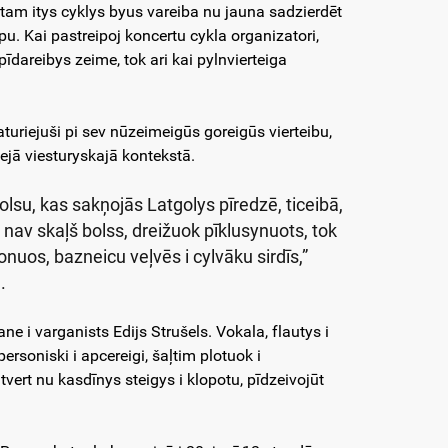
tam itys cyklys byus vareiba nu jauna sadzierdēt
pu. Kai pastreipoj koncertu cykla organizatori,
pīdareibys zeime, tok ari kai pylnvierteiga
turiejuši pi sev nūzeimeigūs goreigūs vierteibu,
ejā viesturyskajā kontekstā.
lsu, kas sakņojās Latgolys pīredzē, ticeibā,
nav skaļš bolss, dreižuok pīklusynuots, tok
onuos, bazneicu veļvēs i cylvāku sirdīs,”
.
e i varganists Edijs Strušels. Vokala, flautys i
rsoniski i apcereigi, šaļtim plotuok i
vert nu kasdīnys steigys i klopotu, pīdzeivojūt