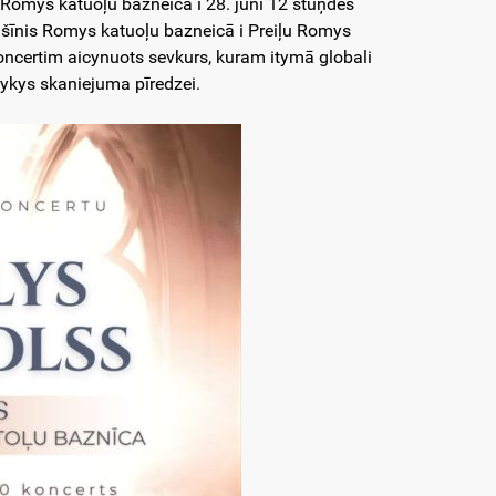
 Romys katuoļu bazneicā i 28. junī 12 stuņdēs
šīnis Romys katuoļu bazneicā i Preiļu Romys
koncertim aicynuots sevkurs, kuram itymā globali
zykys skaniejuma pīredzei.