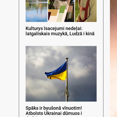
Kulturys īsacejumi nedeļai:
latgaliskais muzykā, Ludzā i kinā
Spāks ir byušonā vīnuotim!
Atbolsts Ukrainai dūmuos i