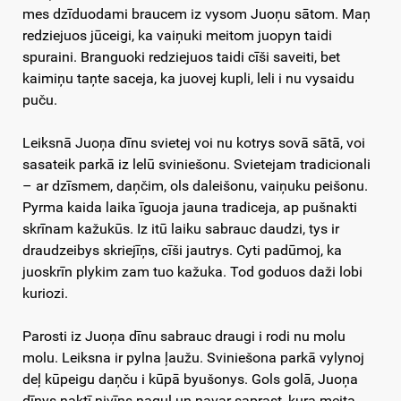
mes dzīduodami braucem iz vysom Juoņu sātom. Maņ
redziejuos jūceigi, ka vaiņuki meitom juopyn taidi
spuraini. Branguoki redziejuos taidi cīši saveiti, bet
kaimiņu taņte saceja, ka juovej kupli, leli i nu vysaidu
puču.
Leiksnā Juoņa dīnu svietej voi nu kotrys sovā sātā, voi
sasateik parkā iz lelū sviniešonu. Svietejam tradicionali
– ar dzīsmem, daņčim, ols daleišonu, vaiņuku peišonu.
Pyrma kaida laika īguoja jauna tradiceja, ap pušnakti
skrīnam kažukūs. Iz itū laiku sabrauc daudzi, tys ir
draudzeibys skriejīņs, cīši jautrys. Cyti padūmoj, ka
juoskrīn plykim zam tuo kažuka. Tod goduos daži lobi
kuriozi.
Parosti iz Juoņa dīnu sabrauc draugi i rodi nu molu
molu. Leiksna ir pylna ļaužu. Sviniešona parkā vylynoj
deļ kūpeigu daņču i kūpā byušonys. Gols golā, Juoņa
dīnys naktī nivīns naguļ un navar saprast, kura meita,