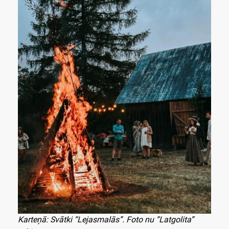
Karteņā: Svātki “Lejasmalās”. Foto nu “Latgolita”