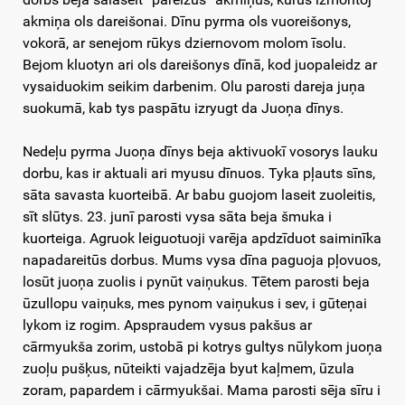
akmiņa ols dareišonai. Dīnu pyrma ols vuoreišonys,
vokorā, ar senejom rūkys dziernovom molom īsolu.
Bejom kluotyn ari ols dareišonys dīnā, kod juopaleidz ar
vysaiduokim seikim darbenim. Olu parosti dareja juņa
suokumā, kab tys paspātu izryugt da Juoņa dīnys.
Nedeļu pyrma Juoņa dīnys beja aktivuokī vosorys lauku
dorbu, kas ir aktuali ari myusu dīnuos. Tyka pļauts sīns,
sāta savasta kuorteibā. Ar babu guojom laseit zuoleitis,
sīt slūtys. 23. junī parosti vysa sāta beja šmuka i
kuorteiga. Agruok leiguotuoji varēja apdzīduot saiminīka
napadareitūs dorbus. Mums vysa dīna paguoja pļovuos,
losūt juoņa zuolis i pynūt vaiņukus. Tētem parosti beja
ūzullopu vaiņuks, mes pynom vaiņukus i sev, i gūteņai
lykom iz rogim. Apspraudem vysus pakšus ar
cārmyukša zorim, ustobā pi kotrys gultys nūlykom juoņa
zuoļu pušķus, nūteikti vajadzēja byut kaļmem, ūzula
zoram, papardem i cārmyukšai. Mama parosti sēja sīru i