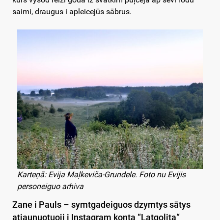
saimi, draugus i apleicejūs sābrus.
Karteņā: Evija Maļkeviča-Grundele. Foto nu Evijis
personeiguo arhiva
Zane i Pauls – symtgadeiguos dzymtys sātys
atjaunuotuoji i Instagram konta
“
Latgolita
“