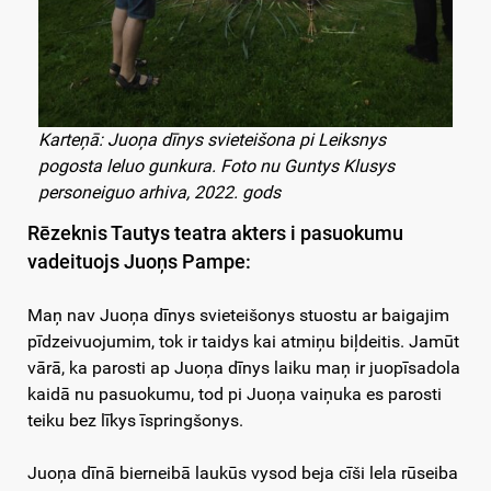
Karteņā: Juoņa dīnys svieteišona pi Leiksnys
pogosta leluo gunkura. Foto nu Guntys Klusys
personeiguo arhiva, 2022. gods
Rēzeknis Tautys teatra akters i pasuokumu
vadeituojs Juoņs Pampe:
Maņ nav Juoņa dīnys svieteišonys stuostu ar baigajim
pīdzeivuojumim, tok ir taidys kai atmiņu biļdeitis. Jamūt
vārā, ka parosti ap Juoņa dīnys laiku maņ ir juopīsadola
kaidā nu pasuokumu, tod pi Juoņa vaiņuka es parosti
teiku bez līkys īspringšonys.
Juoņa dīnā bierneibā laukūs vysod beja cīši lela rūseiba