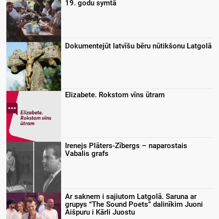
19. godu symtā
Dokumentejūt latvīšu bēru nūtikšonu Latgolā
Elizabete. Rokstom vīns ūtram
Irenejs Plāters-Zībergs – naparostais
Vabalis grafs
Ar saknem i sajiutom Latgolā. Saruna ar
grupys “The Sound Poets” dalinīkim Juoni
Aišpuru i Kārli Juostu