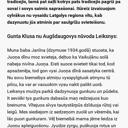
tradicejis, tamā pat šaļtī kotrys pats tradicejis pagrīž pa
sovai i sovys saimis saprasšonai. Itūreiz izvaicuojom
cylvākus nu vysaidu Latgolys regiona vītu, kab
dazynuotu jūs atminis par saulgrīžu svieteišonu.
Gunta Klusa nu Augšdaugovys nūvoda Leiksnys:
Muna baba Janīna (dzymuse 1934.godā) stuosta, ka
Juoņa dīnu moz svieteja, deļtuo ka Vaikuļānu solā
nabeja nivīna Juoņa. Eisti suoce svieteit tikai tod, kod
apsaženēja, tod gon vysi Juoņa dīnā sasatyka centrā.
Nu sovu bierneibys atmiņu vysspylgtuok atmynu tū
prīcu, ka var ar vacuokim vysu nakti palikt uorā.
Leiksnys muižys parkā dadzynuoja gunkuru un pūdelis.
It seviški tys gunkurs dabasūs maņ redziejuos kuo
breinums. Vītejuos sīvys tautystārpūs dzīduoja rūtoj vai
leigū. Mes siediejom iz sedzeņom zuolē un vēremēs, kai
lāc puori gunkuram. Vēļ bierneibā mama jēme leidza iz
Juoņu apleiguošonu. Jyudze zyrgu, puškuoja rotus un