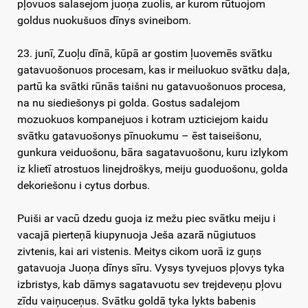
pļovuos salasejom juoņa zuolis, ar kurom rūtuojom
goldus nuokušuos dīnys svineibom.
23. junī, Zuoļu dīnā, kūpā ar gostim ļuovemēs svātku
gatavuošonuos procesam, kas ir meiluokuo svātku daļa,
partū ka svātki rūnās taišni nu gatavuošonuos procesa,
na nu siediešonys pi golda. Gostus sadalejom
mozuokuos kompanejuos i kotram uzticiejom kaidu
svātku gatavuošonys pīnuokumu – ēst taiseišonu,
gunkura veiduošonu, bāra sagatavuošonu, kuru izlykom
iz klietī atrostuos linejdroškys, meiju guoduošonu, golda
dekoriešonu i cytus dorbus.
Puiši ar vacū dzedu guoja iz mežu piec svātku meiju i
vacajā pierteņā kiupynuoja Ješa azarā nūgiutuos
zivtenis, kai ari vistenis. Meitys cikom uorā iz guņs
gatavuoja Juoņa dīnys sīru. Vysys tyvejuos pļovys tyka
izbristys, kab dāmys sagatavuotu sev trejdeveņu pļovu
zīdu vaiņuceņus. Svātku goldā tyka lykts babenis