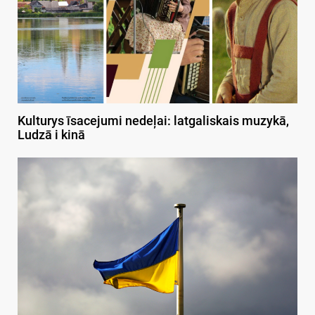
Kulturys īsacejumi nedeļai: latgaliskais muzykā,
Ludzā i kinā