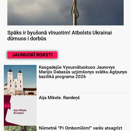
Spāks ir byušonā vīnuotim! Atbolsts Ukrainai
dūmuos i dorbūs
JAUNUOKĪ ROKSTI
Kasgadejūs Vysusvātuokuos Jaunovys
Marijis Dabasūs uzjimšonys svātku Aglyunys
bazilikā programa 2026
Aija Mikele. Randeņš
Nūmetnē “Pi Ombomīšim!” varēs atsagrīzt