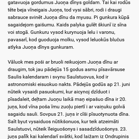
gatavuoja gordumus Juoņa dīnys goldam. Tai kai rodūs
tēte beja vīneigais Juoņs, tod vysi sābri, rodi i draugi
sabrauce svinēt Juoņa dīnu da myusu. Pi gunkura kūpā
sagaidejom gaišumu. Kaids palyka gulēt škiunī iz sīna
voi stogā. Gunkuru vysod kurynuoja lelu i varonu,
pavasarī, kod guoduoja molku, vysod leluokūs blučus
atlyka Juoņa dīnys gunkuram.
Vāluok mes poši ar bruoli reikuojom Juoņa dīnu ar
draugim, tok jau pādejūs 15 godus asmu pīsavārsuse
Saulis kalendaram i svynu Saulstuovus, kod ir
astronomiski eisuokuo nakts. Pādejūs godūs ap 21. juni
nūteik vysaidi pasuokumi, kur aicynoj dzīduot i
pīsadaleit, deļtam Juoņu laikā maņ eipašuo dīna ir 20.
juņs, kod vīna poša īmu zuoļu piertī i ar vaiņuku golvā
sagaidu sauli. Sovpus 21. juņs ir cīši pīsuotynuota dīna.
Saīt byut vysaiduos nūtikšonuos, kur teik atzeimāti
Saulstuovi, nūteik īleiguošonys i sasadzīduošonys. 23.
juņs palīk kai kalendarī svātki, kod laižam iz Ondrupinis