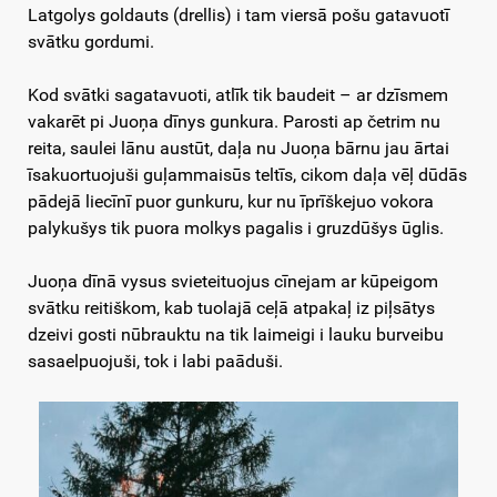
Latgolys goldauts (drellis) i tam viersā pošu gatavuotī
svātku gordumi.
Kod svātki sagatavuoti, atlīk tik baudeit – ar dzīsmem
vakarēt pi Juoņa dīnys gunkura. Parosti ap četrim nu
reita, saulei lānu austūt, daļa nu Juoņa bārnu jau ārtai
īsakuortuojuši guļammaisūs teltīs, cikom daļa vēļ dūdās
pādejā liecīnī puor gunkuru, kur nu īprīškejuo vokora
palykušys tik puora molkys pagalis i gruzdūšys ūglis.
Juoņa dīnā vysus svieteituojus cīnejam ar kūpeigom
svātku reitiškom, kab tuolajā ceļā atpakaļ iz piļsātys
dzeivi gosti nūbrauktu na tik laimeigi i lauku burveibu
sasaelpuojuši, tok i labi paāduši.