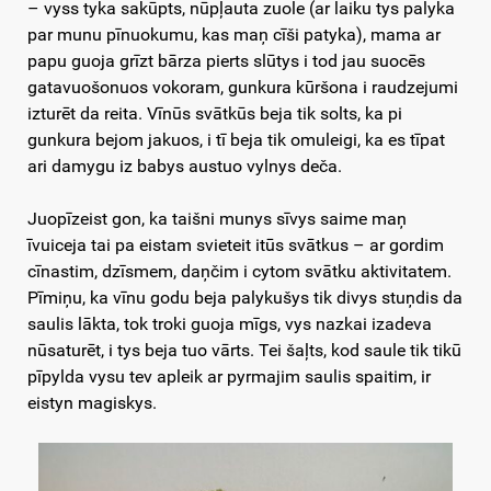
– vyss tyka sakūpts, nūpļauta zuole (ar laiku tys palyka
par munu pīnuokumu, kas maņ cīši patyka), mama ar
papu guoja grīzt bārza pierts slūtys i tod jau suocēs
gatavuošonuos vokoram, gunkura kūršona i raudzejumi
izturēt da reita. Vīnūs svātkūs beja tik solts, ka pi
gunkura bejom jakuos, i tī beja tik omuleigi, ka es tīpat
ari damygu iz babys austuo vylnys deča.
Juopīzeist gon, ka taišni munys sīvys saime maņ
īvuiceja tai pa eistam svieteit itūs svātkus – ar gordim
cīnastim, dzīsmem, daņčim i cytom svātku aktivitatem.
Pīmiņu, ka vīnu godu beja palykušys tik divys stuņdis da
saulis lākta, tok troki guoja mīgs, vys nazkai izadeva
nūsaturēt, i tys beja tuo vārts. Tei šaļts, kod saule tik tikū
pīpylda vysu tev apleik ar pyrmajim saulis spaitim, ir
eistyn magiskys.