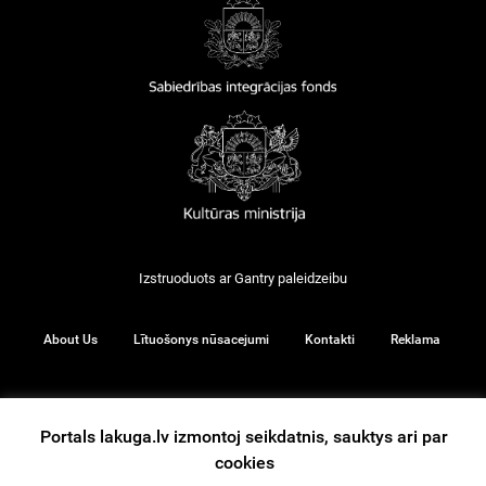
Izstruoduots ar
Gantry
paleidzeibu
About Us
Lītuošonys nūsacejumi
Kontakti
Reklama
Portals lakuga.lv izmontoj seikdatnis, sauktys ari par
© 2026
cookies