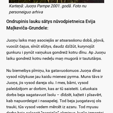
Karteņā: Juoņs Pampe 2001. godā. Foto nu
personeiguo arhiva
Ondrupinis lauku sātys nūvodpietneica Evija
Maļkeviča-Grundele:
Juoņu laiks maņ asociejās ar atsarasšonu dobā, pļovā,
vuocūt čajus, sīnūt slūtys, daudz dzīžūt, kurynojūt
gunkuru i pynūt vaiņukus gondreiž kotru dīnu. Ap Juoņu
laiku gondreiž kotru nedeļu maņ mugorā ir taututārps.
Nu bierneibys pīmiņu, ka gatavuošonuos Juoņa dīnai
vysod nūtykuse jau kaidu mienesi pyrma. Muns tāvs ir
Juoņs, jis vysod dareja olu. I mes, bārni, vysod
paleidzējom ar dorbim, kas ar tū saisteiti. Leluokais
dorbs beja sagatavuot īsolu – dīdzēt, kaļteit i pīsavērt,
kab napuordeigst i nasapelej. Tod beja juogatavoj ols
trauki, tūs vysod vedem mērcēt iz azaru. Tod myusu
dorbs beja salaseit “pareizūs” akmiņus, kurūs izmontoj