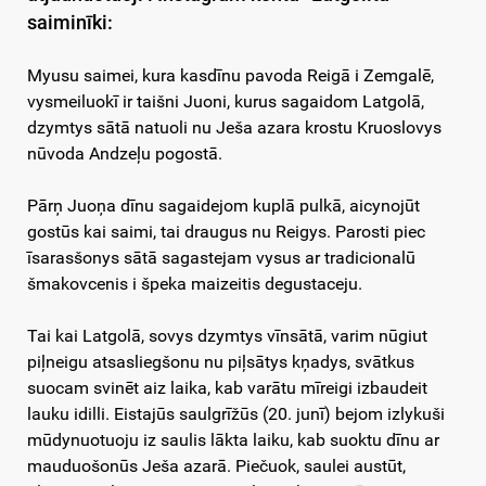
saiminīki:
Myusu saimei, kura kasdīnu pavoda Reigā i Zemgalē,
vysmeiluokī ir taišni Juoni, kurus sagaidom Latgolā,
dzymtys sātā natuoli nu Ješa azara krostu Kruoslovys
nūvoda Andzeļu pogostā.
Pārņ Juoņa dīnu sagaidejom kuplā pulkā, aicynojūt
gostūs kai saimi, tai draugus nu Reigys. Parosti piec
īsarasšonys sātā sagastejam vysus ar tradicionalū
šmakovcenis i špeka maizeitis degustaceju.
Tai kai Latgolā, sovys dzymtys vīnsātā, varim nūgiut
piļneigu atsasliegšonu nu piļsātys kņadys, svātkus
suocam svinēt aiz laika, kab varātu mīreigi izbaudeit
lauku idilli. Eistajūs saulgrīžūs (20. junī) bejom izlykuši
mūdynuotuoju iz saulis lākta laiku, kab suoktu dīnu ar
mauduošonūs Ješa azarā. Piečuok, saulei austūt,