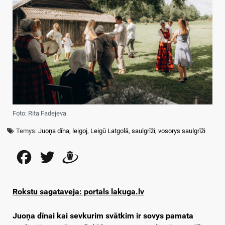
Foto: Rita Fadejeva
Temys:
Juoņa dīna
,
leigoj
,
Leigū Latgolā
,
saulgrīži
,
vosorys saulgrīži
Facebook
Twitter
Draugiem
Rokstu sagataveja: portals lakuga.lv
Juoņa dīnai kai sevkurim svātkim ir sovys pamata