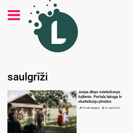
saulgrīži
Juoņa dīnys svieteišonys
šaļtenis. Portala lakuga.lv
skaiteituoju pīredze
Portals lakuga.lv
22 Juņs 2026