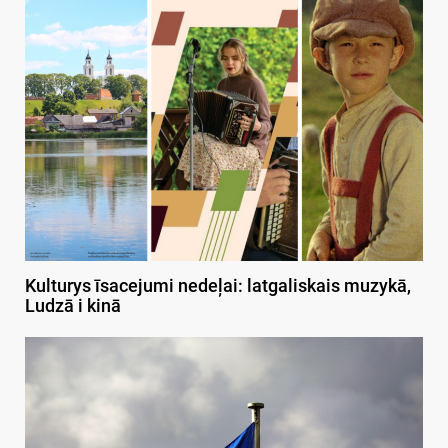
Kulturys īsacejumi nedeļai: latgaliskais muzykā,
Ludzā i kinā