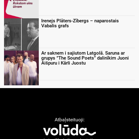
Irenejs Plāters-Zībergs – naparostais
Vabalis grafs
Ar saknem i sajiutom Latgolā. Saruna ar
grupys “The Sound Poets” dalinīkim Juoni
Aišpuru i Kārli Juostu
Atbaļsteituoji: