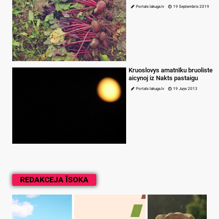
Portals lakuga.lv
19 Septembris 2019
Kruoslovys amatnīku bruoliste
aicynoj iz Nakts pastaigu
Portals lakuga.lv
19 Juņs 2013
REDAKCEJA ĪSOKA