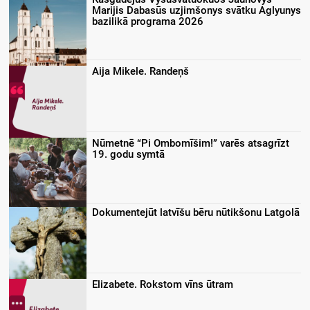
Marijis Dabasūs uzjimšonys svātku Aglyunys
bazilikā programa 2026
Aija Mikele. Randeņš
Nūmetnē “Pi Ombomīšim!” varēs atsagrīzt
19. godu symtā
Dokumentejūt latvīšu bēru nūtikšonu Latgolā
Elizabete. Rokstom vīns ūtram