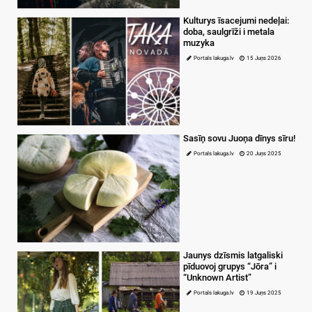
Kulturys īsacejumi nedeļai:
doba, saulgrīži i metala
muzyka
Portals lakuga.lv
15 Juņs 2026
Sasīņ sovu Juoņa dīnys sīru!
Portals lakuga.lv
20 Juņs 2025
Jaunys dzīsmis latgaliski
pīduovoj grupys “Jōra” i
“Unknown Artist”
Portals lakuga.lv
19 Juņs 2025