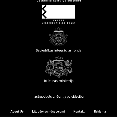
Izstruoduots ar
Gantry
paleidzeibu
About Us
Lītuošonys nūsacejumi
Kontakti
Reklama