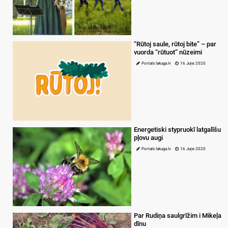
“Rūtoj saule, rūtoj bite” – par
vuorda “rūtuot” nūzeimi
Portals lakuga.lv
16 Juņs 2020
Energetiski stypruokī latgalīšu
pļovu augi
Portals lakuga.lv
16 Juņs 2020
Par Rudiņa saulgrīžim i Mikeļa
dīnu