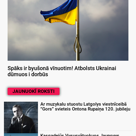
Spāks ir byušonā vīnuotim! Atbolsts Ukrainai
dūmuos i dorbūs
JAUNUOKĪ ROKSTI
Ar muzykalu stuostu Latgolys viestnīceibā
“Gors” svieteis Ontona Rupaiņa 120. jubileju
Kasgadejūs Vysusvātuokuos Jaunovys