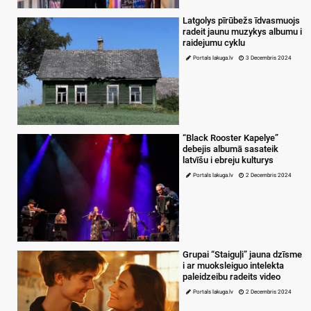
Latgolys pīrūbežs īdvasmuojs
radeit jaunu muzykys albumu i
raidejumu cyklu
Portals lakuga.lv
3 Decembris 2024
“Black Rooster Kapelye”
debejis albumā sasateik
latvīšu i ebreju kulturys
Portals lakuga.lv
2 Decembris 2024
Grupai “Staiguļi” jauna dzīsme
i ar muoksleiguo intelekta
paleidzeibu radeits video
Portals lakuga.lv
2 Decembris 2024