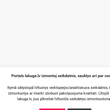
Portals lakuga.lv izmontoj seikdatnis, sauktys ari par co
Itymā sātyslopā īvītuotys veiktspiejis/analitiskuos seikdatnis, 
izmontuotys ar mierki izlobuot pakolpuojuma kvalitati. Lītojūt
lakuga.lv, jius pīkreitat īvītuotūs seikdatņu izmontuošona