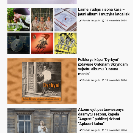
Laime, rudiņs i īšona karā –
jauni albumi i muzyka latgaliski
Portals lakuga.lv
14 Novembris 2024
Folklorys kūpa “Dyrbyni”
izdavuse Ontonam Skryndam
veļteitu albumu “Ontona
monts”
Portals lakuga.lv
13 Novembris 2024
Atzeimejūt pastuoviešonys
dasmytū sezonu, kapela
”Augusti” publicej dzīsmi
”Apkuort kolnu”
Portals lakuga.lv
11 Novembris 2024