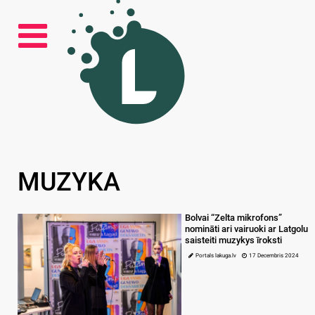
MUZYKA
Bolvai “Zelta mikrofons”
nomināti ari vairuoki ar Latgolu
saisteiti muzykys īroksti
Portals lakuga.lv
17 Decembris 2024