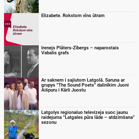
Elizabete. Rokstom vīns ūtram
Irenejs Plāters-Zībergs – naparostais
Vabalis grafs
Ar saknem i sajiutom Latgolā. Saruna ar
grupys “The Sound Poets” dalinīkim Juoni
Aišpuru i Kārli Juostu
Latgolys regionaluo televizeja suoc jaunu
raidejuma “Latgales pūra lāde – atdzimšana”
sezonu