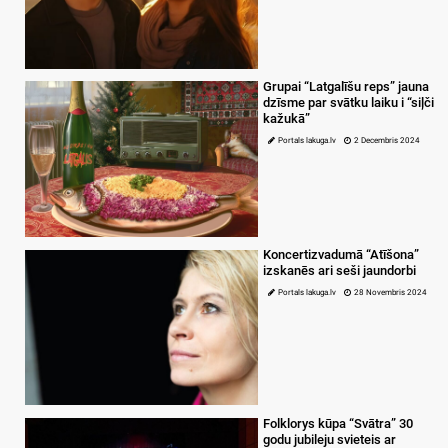
Grupai “Latgalīšu reps” jauna
dzīsme par svātku laiku i “siļči
kažukā”
Portals lakuga.lv
2 Decembris 2024
Koncertizvadumā “Atīšona”
izskanēs ari seši jaundorbi
Portals lakuga.lv
28 Novembris 2024
Folklorys kūpa “Svātra” 30
godu jubileju svieteis ar