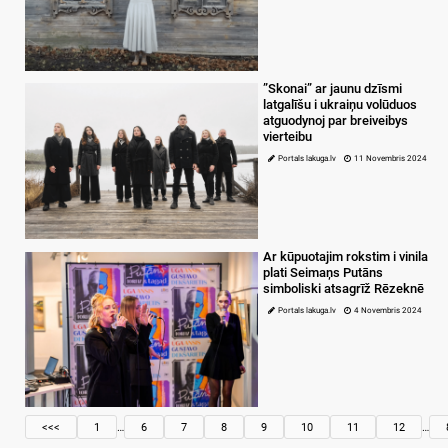
”Skonai” ar jaunu dzīsmi
latgalīšu i ukraiņu volūduos
atguodynoj par breiveibys
vierteibu
Portals lakuga.lv
11 Novembris 2024
Ar kūpuotajim rokstim i vinila
plati Seimaņs Putāns
simboliski atsagrīž Rēzeknē
Portals lakuga.lv
4 Novembris 2024
<<<
1
…
6
7
8
9
10
11
12
…