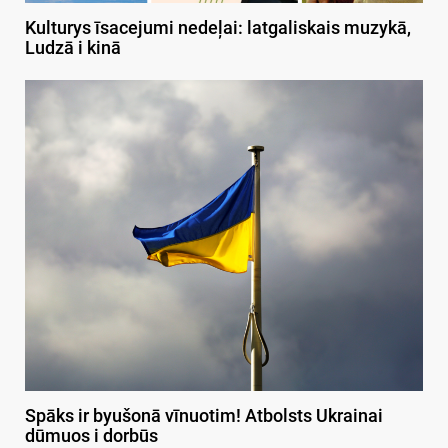
Kulturys īsacejumi nedeļai: latgaliskais muzykā,
Ludzā i kinā
Spāks ir byušonā vīnuotim! Atbolsts Ukrainai
dūmuos i dorbūs