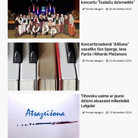
koncertu “Īsalaižu dzīsmeitēs”
Portals lakuga.lv
26 Novembris 2024
Koncertizvadumā “Atīšona”
sasatiks Ilze Sperga, Ieva
Parša i Rihards Plešanovs
Portals lakuga.lv
22 Novembris 2024
Tihovsku saime ar jaunū
dzīsmi atsazeist mīlesteibā
Latgolai
Portals lakuga.lv
15 Novembris 2024