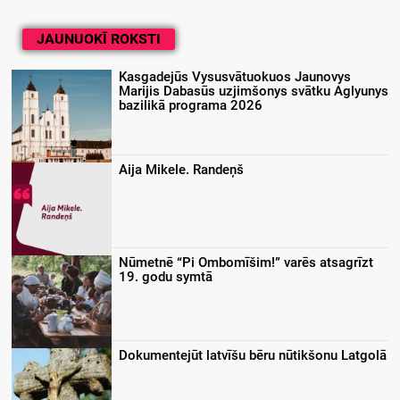
JAUNUOKĪ ROKSTI
Kasgadejūs Vysusvātuokuos Jaunovys
Marijis Dabasūs uzjimšonys svātku Aglyunys
bazilikā programa 2026
Aija Mikele. Randeņš
Nūmetnē “Pi Ombomīšim!” varēs atsagrīzt
19. godu symtā
Dokumentejūt latvīšu bēru nūtikšonu Latgolā