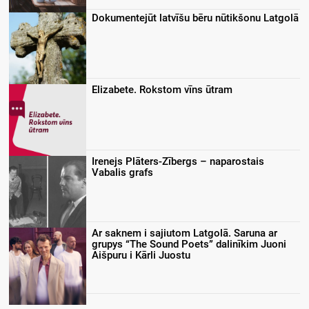
Dokumentejūt latvīšu bēru nūtikšonu Latgolā
Elizabete. Rokstom vīns ūtram
Irenejs Plāters-Zībergs – naparostais
Vabalis grafs
Ar saknem i sajiutom Latgolā. Saruna ar
grupys “The Sound Poets” dalinīkim Juoni
Aišpuru i Kārli Juostu