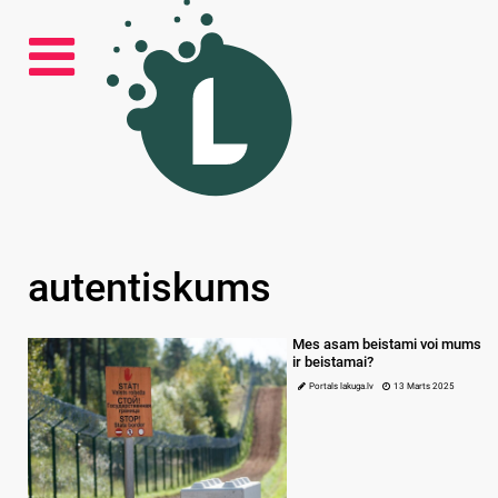
autentiskums
Mes asam beistami voi mums
ir beistamai?
Portals lakuga.lv
13 Marts 2025