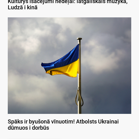
Kulturys īsacejumi nedeļai: latgaliskais muzykā,
Ludzā i kinā
Spāks ir byušonā vīnuotim! Atbolsts Ukrainai
dūmuos i dorbūs