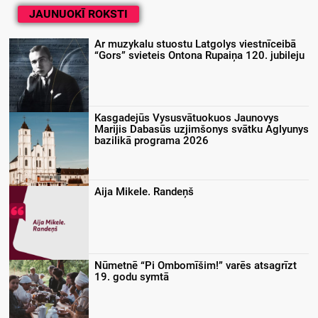
JAUNUOKĪ ROKSTI
Ar muzykalu stuostu Latgolys viestnīceibā
“Gors” svieteis Ontona Rupaiņa 120. jubileju
Kasgadejūs Vysusvātuokuos Jaunovys
Marijis Dabasūs uzjimšonys svātku Aglyunys
bazilikā programa 2026
Aija Mikele. Randeņš
Nūmetnē “Pi Ombomīšim!” varēs atsagrīzt
19. godu symtā