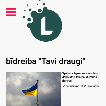
bīdreiba "Tavi draugi"
Spāks ir byušonā vīnuotim!
Atbolsts Ukrainai dūmuos i
dorbūs
Portals lakuga.lv
24 Februars 2025