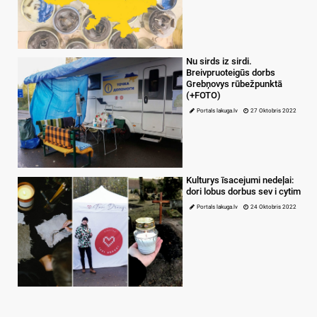
Nu sirds iz sirdi.
Breivpruoteigūs dorbs
Grebņovys rūbežpunktā
(+FOTO)
Portals lakuga.lv
27 Oktobris 2022
Kulturys īsacejumi nedeļai:
dori lobus dorbus sev i cytim
Portals lakuga.lv
24 Oktobris 2022