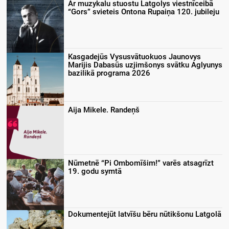
Ar muzykalu stuostu Latgolys viestnīceibā
“Gors” svieteis Ontona Rupaiņa 120. jubileju
Kasgadejūs Vysusvātuokuos Jaunovys
Marijis Dabasūs uzjimšonys svātku Aglyunys
bazilikā programa 2026
Aija Mikele. Randeņš
Nūmetnē “Pi Ombomīšim!” varēs atsagrīzt
19. godu symtā
Dokumentejūt latvīšu bēru nūtikšonu Latgolā