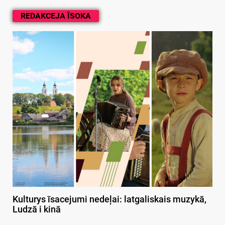
REDAKCEJA ĪSOKA
Kulturys īsacejumi nedeļai: latgaliskais muzykā,
Ludzā i kinā