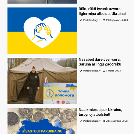
Rūku rūkā tyvuok uzvarai!
Ilgtermiņa atbolsts Ukrainai
Portals lakuga.lv
19 Septembris 2023
Nasabeit dareit vēļ vaira.
Saruna ar Ingu Zagorsku
Portals lakuga.lv
7 Marts 2023
Naaizmiersti par Ukrainu,
turpynoj atbaļsteit!
Portals lakuga.lv
28 Novembris 2022