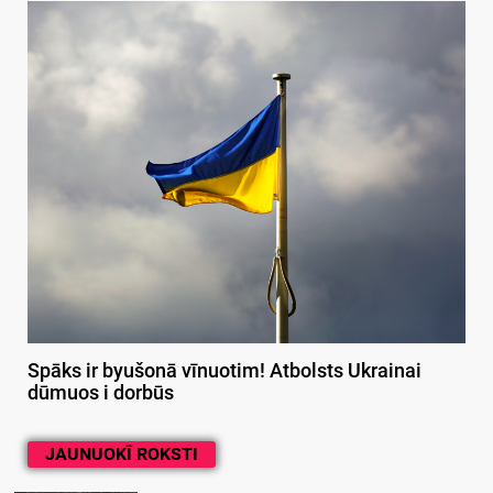
Spāks ir byušonā vīnuotim! Atbolsts Ukrainai
dūmuos i dorbūs
JAUNUOKĪ ROKSTI