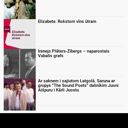
Elizabete. Rokstom vīns ūtram
Irenejs Plāters-Zībergs – naparostais
Vabalis grafs
Ar saknem i sajiutom Latgolā. Saruna ar
grupys “The Sound Poets” dalinīkim Juoni
Aišpuru i Kārli Juostu