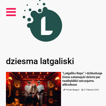
dziesma latgaliski
“Latgalīšu Reps” i dzīduotuoja
Diona sataisejuši dzīsmi par
naatbyldātū vaicuojumu
attīceibuos
Portals lakuga.lv
27 Februars 2026