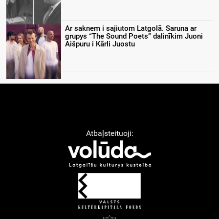
Ar saknem i sajiutom Latgolā. Saruna ar
grupys “The Sound Poets” dalinīkim Juoni
Aišpuru i Kārli Juostu
Atbaļsteituoji: