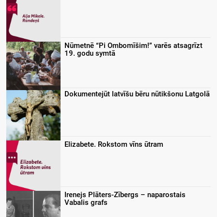
Nūmetnē “Pi Ombomīšim!” varēs atsagrīzt
19. godu symtā
Dokumentejūt latvīšu bēru nūtikšonu Latgolā
Elizabete. Rokstom vīns ūtram
Irenejs Plāters-Zībergs – naparostais
Vabalis grafs