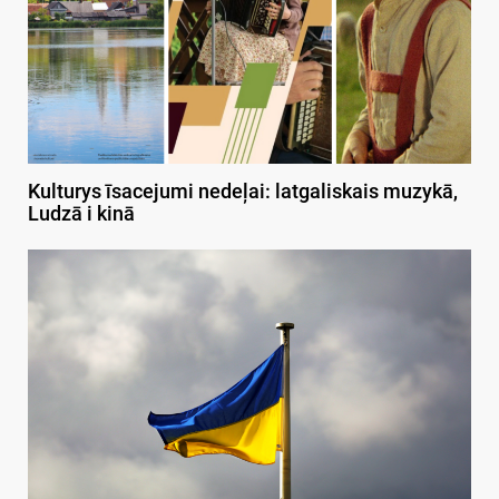
Kulturys īsacejumi nedeļai: latgaliskais muzykā,
Ludzā i kinā