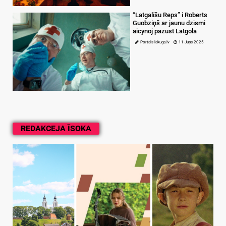
“Latgalīšu Reps” i Roberts
Guobziņš ar jaunu dzīsmi
aicynoj pazust Latgolā
Portals lakuga.lv
11 Juņs 2025
REDAKCEJA ĪSOKA