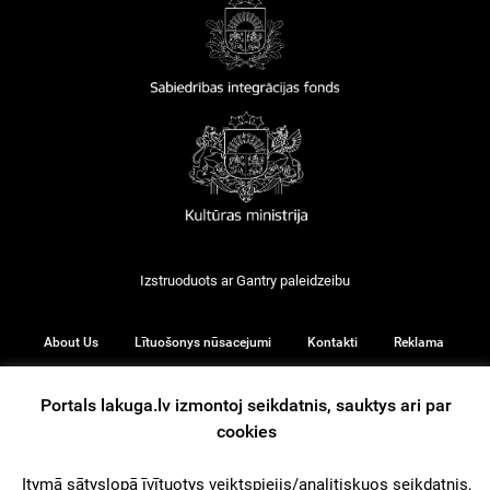
Izstruoduots ar
Gantry
paleidzeibu
About Us
Lītuošonys nūsacejumi
Kontakti
Reklama
Portals lakuga.lv izmontoj seikdatnis, sauktys ari par
cookies
© 2026
Itymā sātyslopā īvītuotys veiktspiejis/analitiskuos seikdatnis,