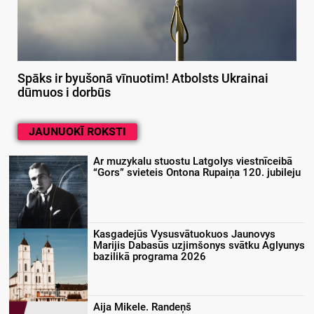
Spāks ir byušonā vīnuotim! Atbolsts Ukrainai
dūmuos i dorbūs
JAUNUOKĪ ROKSTI
Ar muzykalu stuostu Latgolys viestnīceibā
“Gors” svieteis Ontona Rupaiņa 120. jubileju
Kasgadejūs Vysusvātuokuos Jaunovys
Marijis Dabasūs uzjimšonys svātku Aglyunys
bazilikā programa 2026
Aija Mikele. Randeņš