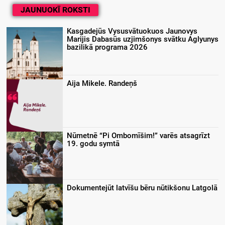
JAUNUOKĪ ROKSTI
Kasgadejūs Vysusvātuokuos Jaunovys
Marijis Dabasūs uzjimšonys svātku Aglyunys
bazilikā programa 2026
Aija Mikele. Randeņš
Nūmetnē “Pi Ombomīšim!” varēs atsagrīzt
19. godu symtā
Dokumentejūt latvīšu bēru nūtikšonu Latgolā