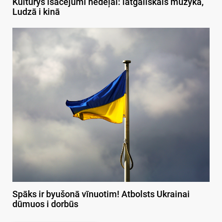
Kulturys īsacejumi nedeļai: latgaliskais muzykā,
Ludzā i kinā
Spāks ir byušonā vīnuotim! Atbolsts Ukrainai
dūmuos i dorbūs