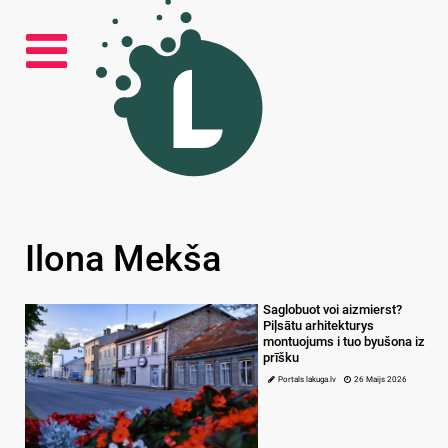
Ilona Mekša
Saglobuot voi aizmierst?
Piļsātu arhitekturys
montuojums i tuo byušona iz
prīšku
Portals lakuga.lv
26 Maijs 2026