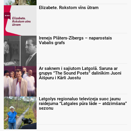
Elizabete. Rokstom vīns ūtram
Irenejs Plāters-Zībergs – naparostais
Vabalis grafs
Ar saknem i sajiutom Latgolā. Saruna ar
grupys “The Sound Poets” dalinīkim Juoni
Aišpuru i Kārli Juostu
Latgolys regionaluo televizeja suoc jaunu
raidejuma “Latgales pūra lāde – atdzimšana”
sezonu