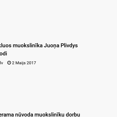
kluos muokslinīka Juoņa Plivdys
odi
lv
2 Maijs 2017
verama nūvoda muokslinīku dorbu