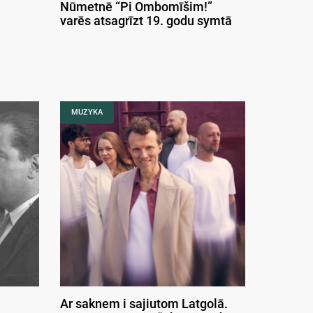
Nūmetnē “Pi Ombomīšim!”
varēs atsagrīzt 19. godu symtā
MUZYKA
Ar saknem i sajiutom Latgolā.