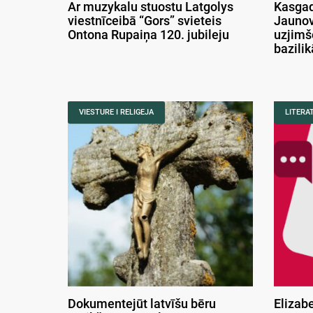
Ar muzykalu stuostu Latgolys
Kasgad
viestnīceibā “Gors” svieteis
Jaunov
Ontona Rupaiņa 120. jubileju
uzjimš
bazili
VIESTURE I RELIGEJA
LITERA
Dokumentejūt latvīšu bēru
Elizab