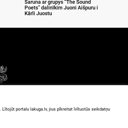
Saruna ar grupys “The Sound
Poets” dalinīkim Juoni Aišpuru i
Kārli Juostu
© 2026
iz augšu
ītojūt portalu lakuga.lv, jius pīkreitat īvītuotūs seikdatņu