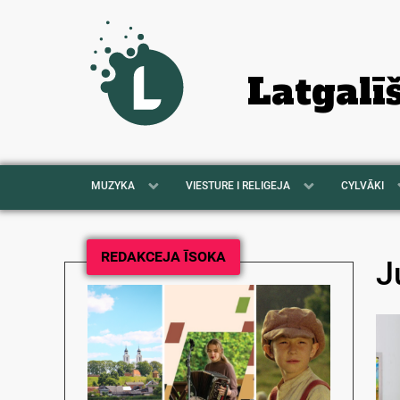
Latgalī
MUZYKA
VIESTURE I RELIGEJA
CYLVĀKI
REDAKCEJA ĪSOKA
J