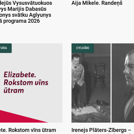
ejūs Vysusvātuokuos
Aija Mikele. Randeņš
ys Marijis Dabasūs
onys svātku Aglyunys
kā programa 2026
TURA
CYLVĀKI
ete. Rokstom vīns ūtram
Irenejs Plāters-Zībergs –