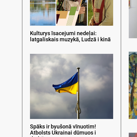
Kulturys īsacejumi nedeļai:
latgaliskais muzykā, Ludzā i kinā
Spāks ir byušonā vīnuotim!
Atbolsts Ukrainai dūmuos i