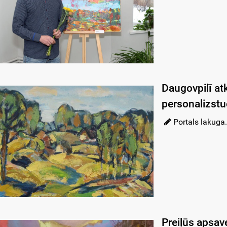
Daugovpilī at
personalizstu
Portals lakuga.
Preiļūs apsa