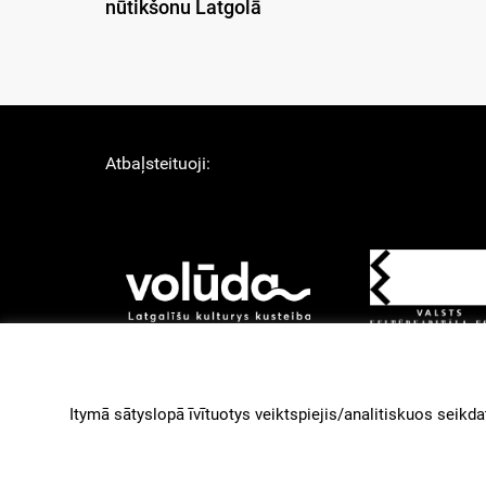
nūtikšonu Latgolā
Atbaļsteituoji:
About Us
Lī
Izstruoduots ar
Gantry
Itymā sātyslopā īvītuotys veiktspiejis/analitiskuos seikdat
paleidzeibu