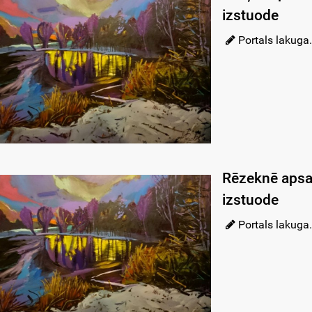
izstuode
Portals lakuga.
Rēzeknē apsav
izstuode
Portals lakuga.