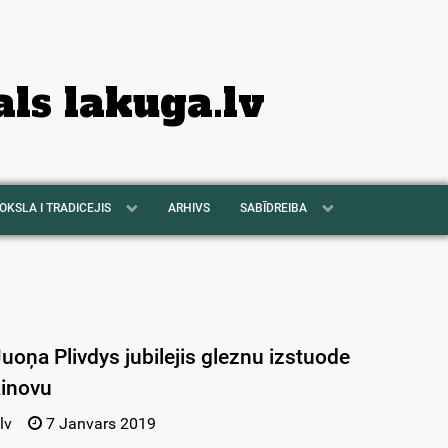
als lakuga.lv
OKSLA I TRADICEJIS
ARHIVS
SABĪDREIBA
uoņa Plivdys jubilejis gleznu izstuode
ainovu
lv
7 Janvars 2019