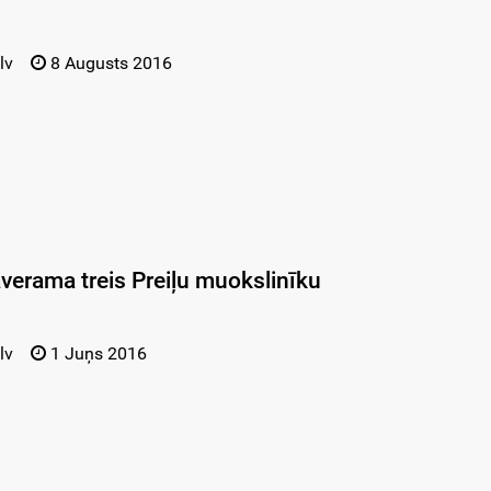
lv
8 Augusts 2016
erama treis Preiļu muokslinīku
lv
1 Juņs 2016