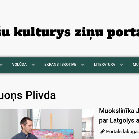
šu kulturys ziņu port
VOLŪDA
EKRANS I SKOTIVE
LITERATURA
MU
uoņs Plivda
Muokslinīka J
par Latgolys 
Portals lakuga.