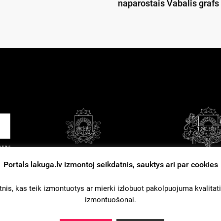
naparostais Vabalis grafs
Portals lakuga.lv izmontoj seikdatnis, sauktys ari par cookies
tuošonys nūsacejumi
Kontakti
Reklama
nis, kas teik izmontuotys ar mierki izlobuot pakolpuojuma kvalitati. L
izmontuošonai.