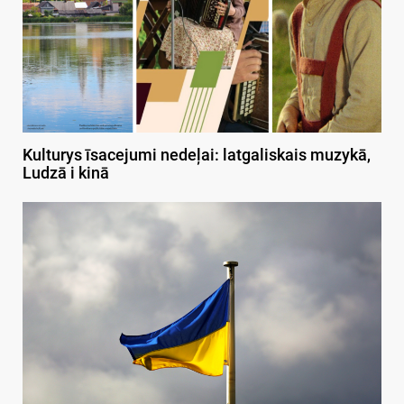
Kulturys īsacejumi nedeļai: latgaliskais muzykā,
Ludzā i kinā