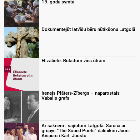
19. godu symtā
Dokumentejūt latvīšu bēru nūtikšonu Latgolā
Elizabete. Rokstom vīns ūtram
Irenejs Plāters-Zībergs – naparostais
Vabalis grafs
Ar saknem i sajiutom Latgolā. Saruna ar
grupys “The Sound Poets” dalinīkim Juoni
Aišpuru i Kārli Juostu