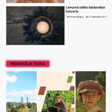
Leivuonā nūtiks labdareibys
koncerts
Portals lakuga.lv
27 Septembris 2017
REDAKCEJA ĪSOKA