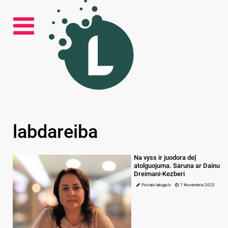
labdareiba
Na vyss ir juodora deļ
atolguojuma. Saruna ar Dainu
Dreimani-Kezberi
Portals lakuga.lv
7 Novembris 2022