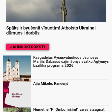
Spāks ir byušonā vīnuotim! Atbolsts Ukrainai
dūmuos i dorbūs
JAUNUOKĪ ROKSTI
Kasgadejūs Vysusvātuokuos Jaunovys
Marijis Dabasūs uzjimšonys svātku Aglyunys
bazilikā programa 2026
Aija Mikele. Randeņš
Nūmetnē “Pi Ombomīšim!” varēs atsagrīzt