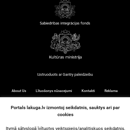
Izstruoduots ar
Gantry
paleidzeibu
About Us
Lītuošonys nūsacejumi
Kontakti
Reklama
Portals lakuga.lv izmontoj seikdatnis, sauktys ari par
cookies
© 2026
Itymā sātyslopā īvītuotys veiktspiejis/analitiskuos seikdatnis,